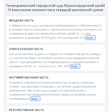
Геленджикский городской суд (Краснодарский край)
· О взыскании алиментов в твердой денежной сумме
ВВОДНАЯ ЧАСТЬ
7 обратилась в суд с исковыми требованиями к <обезличено>2,
в которых просит взыскать с ответчика в ее пользу алименты на
содержание двух несовершеннолетних детей: 3, , 4 года
рождения, в размере 16 513 руб., что составляет 0,5
еще...
ОПИСАТЕЛЬНАЯ ЧАСТЬ
Как установлено судом и следует из материалов дела, между 7
и 2 заключен брак, от которого имеются несовершеннолетние
дети 3 года рождения, что подтверждается свидетельством о
рождении VII-АГ от . Согласно ст. 195, 196
еще...
МОТИВИРОВОЧНАЯ ЧАСТЬ
Оценив в совокупности доказательства по делу, позицию
сторон, суд приходит к выводу о частичном удовлетворении
требований. При этом суд исходит из максимального
сохранения несовершеннолетнему права на уровень жизни,
необходимый
еще...
РЕЗОЛЮТИВНАЯ ЧАСТЬ