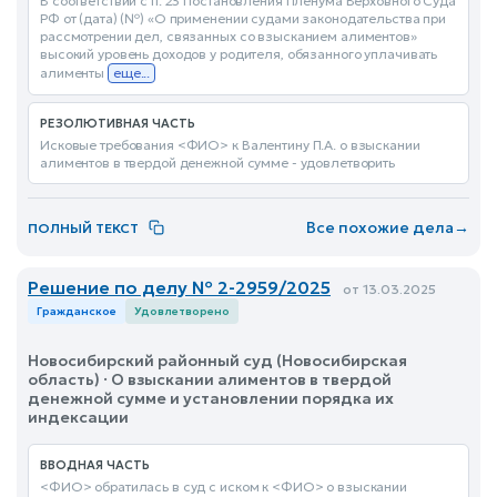
В соответствии с п. 23 Постановления Пленума Верховного Суда
РФ от (дата) (№) «О применении судами законодательства при
рассмотрении дел, связанных со взысканием алиментов»
высокий уровень доходов у родителя, обязанного уплачивать
алименты
еще...
РЕЗОЛЮТИВНАЯ ЧАСТЬ
Исковые требования <ФИО> к Валентину П.А. о взыскании
алиментов в твердой денежной сумме - удовлетворить
Все похожие дела
→
ПОЛНЫЙ ТЕКСТ
Решение по делу № 2-2959/2025
от 13.03.2025
Гражданское
Удовлетворено
Новосибирский районный суд (Новосибирская
область) · О взыскании алиментов в твердой
денежной сумме и установлении порядка их
индексации
ВВОДНАЯ ЧАСТЬ
<ФИО> обратилась в суд с иском к <ФИО> о взыскании