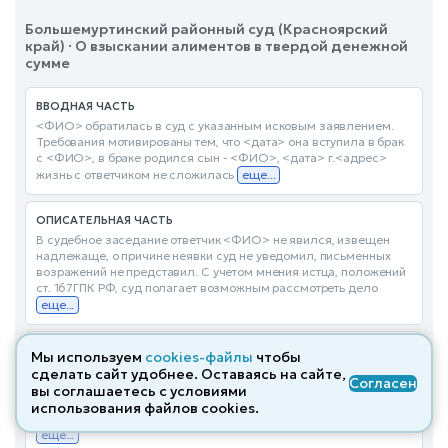
Большемуртинский районный суд (Красноярский
край) · О взыскании алиментов в твердой денежной
сумме
ВВОДНАЯ ЧАСТЬ
<ФИО> обратилась в суд с указанным исковым заявлением.
Требования мотивированы тем, что <дата> она вступила в брак
с <ФИО>, в браке родился сын - <ФИО>, <дата> г.<адрес>
жизнь с ответчиком не сложилась
еще...
ОПИСАТЕЛЬНАЯ ЧАСТЬ
В судебное заседание ответчик <ФИО> не явился, извещен
надлежаще, о причине неявки суд не уведомил, письменных
возражений не представил. С учетом мнения истца, положений
ст. 167ГПК РФ, суд полагает возможным рассмотреть дело
еще...
МОТИВИРОВОЧНАЯ ЧАСТЬ
Мы используем
cookies-файлы
чтобы
Заслушав истца, исследовав материалы дела, суд считает
сделать сайт удобнее. Оставаясь на сайте,
Согласен
исковые требования обоснованными и подлежащими
вы соглашаетесь с условиями
удовлетворению по следующим основаниям. При определении
использования файлов cооkies.
размера подлежащих взысканию с ответчика алиментов, суд
еще...