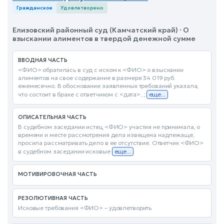
Гражданское
Удовлетворено
Елизовский районный суд (Камчатский край) · О
взыскании алиментов в твердой денежной сумме
ВВОДНАЯ ЧАСТЬ
<ФИО> обратилась в суд с иском к <ФИО> о взыскании
алиментов на свое содержание в размере 34 019 руб.
ежемесячно. В обоснование заявленных требований указала,
что состоит в браке с ответчиком с <дата>..;
еще...
ОПИСАТЕЛЬНАЯ ЧАСТЬ
В судебном заседании истец <ФИО> участия не принимала, о
времени и месте рассмотрения дела извещена надлежаще,
просила рассматривать дело в ее отсутствие. Ответчик <ФИО>
в судебном заседании исковые
еще...
МОТИВИРОВОЧНАЯ ЧАСТЬ
РЕЗОЛЮТИВНАЯ ЧАСТЬ
Исковые требования <ФИО> – удовлетворить