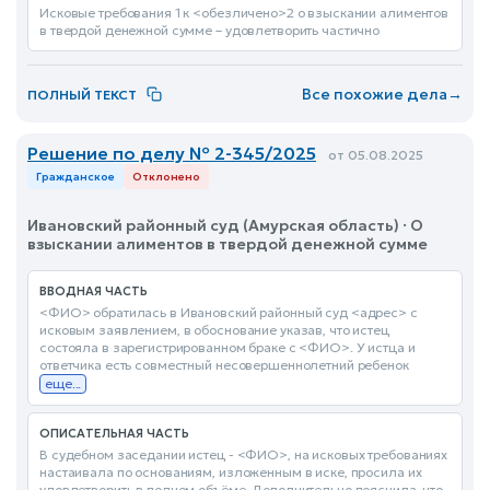
Исковые требования 1 к <обезличено>2 о взыскании алиментов
в твердой денежной сумме – удовлетворить частично
Все похожие дела
→
ПОЛНЫЙ ТЕКСТ
Решение по делу № 2-345/2025
от 05.08.2025
Гражданское
Отклонено
Ивановский районный суд (Амурская область) · О
взыскании алиментов в твердой денежной сумме
ВВОДНАЯ ЧАСТЬ
<ФИО> обратилась в Ивановский районный суд <адрес> с
исковым заявлением, в обоснование указав, что истец
состояла в зарегистрированном браке с <ФИО>. У истца и
ответчика есть совместный несовершеннолетний ребенок
еще...
ОПИСАТЕЛЬНАЯ ЧАСТЬ
В судебном заседании истец - <ФИО>, на исковых требованиях
настаивала по основаниям, изложенным в иске, просила их
удовлетворить в полном объёме. Дополнительно пояснила, что