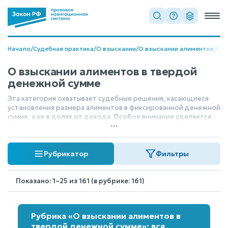
Начало
/
Судебная практика
/
О взыскании
/
О взыскании алиментов
/
О в
О взыскании алиментов в твердой
денежной сумме
Эта категория охватывает судебные решения, касающиеся
установления размера алиментов в фиксированной денежной
сумме, а не в долях от дохода. Особое внимание уделяется
...
ситуациям, когда требуется обеспечить содержание
несовершеннолетнего ребенка, и суд определяет
конкретную, стабильную сумму, которую обязан выплачивать
Рубрикатор
Фильтры
родитель.
Показано: 1–25 из 161 (в рубрике: 161)
Рубрика «О взыскании алиментов в
твердой денежной сумме»: вся