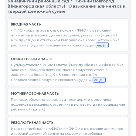
Канавинский районный суд г. Нижний Новгород
(Нижегородская область) · О взыскании алиментов в
твердой денежной сумме
ВВОДНАЯ ЧАСТЬ
<ФИО> обратилась в суд с иском к <ФИО> о взыскании
алиментов в твердой денежной сумме, указав, что (<дата>.)
между истцом и ответчиком был заключен брак, который был
расторгнут (<дата>.) решением мирового судьи
еще...
ОПИСАТЕЛЬНАЯ ЧАСТЬ
Судом установлено, что (<дата>.) между <ФИО> и <ФИО> был
заключен брак, что подтверждается свидетельством о
заключении брака (л.д. 9). В соответствии с п. 24
Постановления Пленума Верховного Суда РФ
еще...
МОТИВИРОВОЧНАЯ ЧАСТЬ
При таких обстоятельствах, суд полагает, что с ответчика
подлежат взысканию с ответчика в пользу истца на содержание
ребенка с (<дата>.)
РЕЗОЛЮТИВНАЯ ЧАСТЬ
Исковые требования <ФИО> к <ФИО> о взыскании алиментов
в твердой денежной сумме на содержание ребенка –