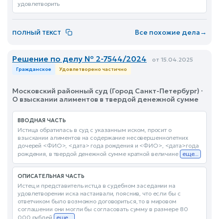
удовлетворить
Все похожие дела
→
ПОЛНЫЙ ТЕКСТ
Решение по делу № 2-7544/2024
от 15.04.2025
Гражданское
Удовлетворено частично
Московский районный суд (Город Санкт-Петербург) ·
О взыскании алиментов в твердой денежной сумме
ВВОДНАЯ ЧАСТЬ
Истица обратилась в суд с указанным иском, просит о
взыскании алиментов на содержание несовершеннолетних
дочерей <ФИО>, <дата> года рождения и <ФИО>, <дата>года
рождения, в твердой денежной сумме кратной величине
еще...
ОПИСАТЕЛЬНАЯ ЧАСТЬ
Истец и представитель истца в судебном заседании на
удовлетворении иска настаивали, пояснив, что если бы с
ответчиком было возможно договориться, то в мировом
соглашении они могли бы согласовать сумму в размере 80
000 рублей
еще...