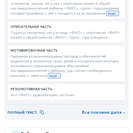
алиментов, указав, что у них с ответчиком имеется общий
несовершеннолетний ребенок <ФИО>, <дата> года рождения,
который проживает с ней и находится на ее иждивении
еще...
ОПИСАТЕЛЬНАЯ ЧАСТЬ
Судом установлено, что у истицы <ФИО> с ответчиком <ФИО>
имеется общий ребенок <ФИО>, <дата> года рождения
МОТИВИРОВОЧНАЯ ЧАСТЬ
Принимая во внимание равенство прав и обязанностей
родителей в отношении своих детей и исходя из максимально
возможного сохранения уровня обеспечения
несовершеннолетнего ребенка, суд считает необходимым
взыскать с ответчика
еще...
РЕЗОЛЮТИВНАЯ ЧАСТЬ
Иск <ФИО> удовлетворить частично
Все похожие дела
→
ПОЛНЫЙ ТЕКСТ