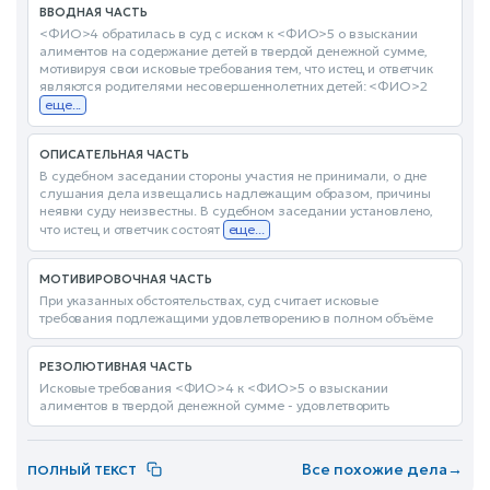
ВВОДНАЯ ЧАСТЬ
<ФИО>4 обратилась в суд с иском к <ФИО>5 о взыскании
алиментов на содержание детей в твердой денежной сумме,
мотивируя свои исковые требования тем, что истец и ответчик
являются родителями несовершеннолетних детей: <ФИО>2
еще...
ОПИСАТЕЛЬНАЯ ЧАСТЬ
В судебном заседании стороны участия не принимали, о дне
слушания дела извещались надлежащим образом, причины
неявки суду неизвестны. В судебном заседании установлено,
что истец и ответчик состоят
еще...
МОТИВИРОВОЧНАЯ ЧАСТЬ
При указанных обстоятельствах, суд считает исковые
требования подлежащими удовлетворению в полном объёме
РЕЗОЛЮТИВНАЯ ЧАСТЬ
Исковые требования <ФИО>4 к <ФИО>5 о взыскании
алиментов в твердой денежной сумме - удовлетворить
Все похожие дела
→
ПОЛНЫЙ ТЕКСТ