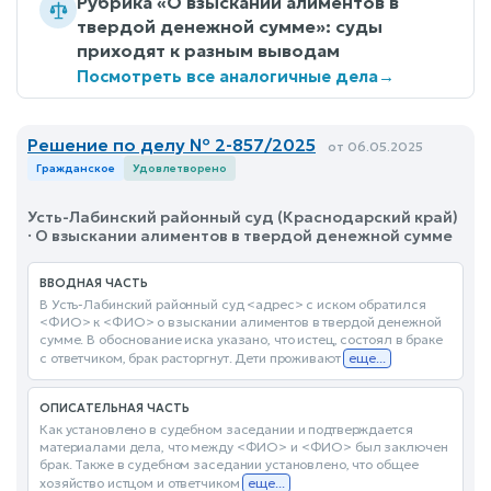
Рубрика «О взыскании алиментов в
твердой денежной сумме»: суды
приходят к разным выводам
Посмотреть все аналогичные дела
→
Решение по делу № 2-857/2025
от 06.05.2025
Гражданское
Удовлетворено
Усть-Лабинский районный суд (Краснодарский край)
· О взыскании алиментов в твердой денежной сумме
ВВОДНАЯ ЧАСТЬ
В Усть-Лабинский районный суд <адрес> с иском обратился
<ФИО> к <ФИО> о взыскании алиментов в твердой денежной
сумме. В обоснование иска указано, что истец, состоял в браке
с ответчиком, брак расторгнут. Дети проживают
еще...
ОПИСАТЕЛЬНАЯ ЧАСТЬ
Как установлено в судебном заседании и подтверждается
материалами дела, что между <ФИО> и <ФИО> был заключен
брак. Также в судебном заседании установлено, что общее
хозяйство истцом и ответчиком
еще...