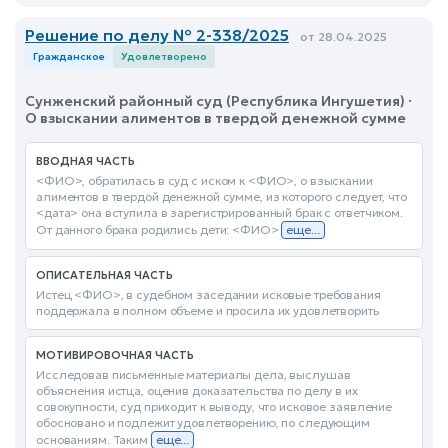
Решение по делу № 2-338/2025
от 28.04.2025
Гражданское
Удовлетворено
Сунженский районный суд (Республика Ингушетия) ·
О взыскании алиментов в твердой денежной сумме
ВВОДНАЯ ЧАСТЬ
<ФИО>, обратилась в суд с иском к <ФИО>, о взыскании
алиментов в твердой денежной сумме, из которого следует, что
<дата> она вступила в зарегистрированный брак с ответчиком.
От данного брака родились дети: <ФИО>
еще...
ОПИСАТЕЛЬНАЯ ЧАСТЬ
Истец <ФИО>, в судебном заседании исковые требования
поддержала в полном объеме и просила их удовлетворить
МОТИВИРОВОЧНАЯ ЧАСТЬ
Исследовав письменные материалы дела, выслушав
объяснения истца, оценив доказательства по делу в их
совокупности, суд приходит к выводу, что исковое заявление
обосновано и подлежит удовлетворению, по следующим
основаниям. Таким
еще...