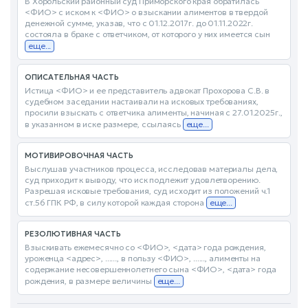
В Хорольский районный суд Приморского края обратилась
<ФИО> с иском к <ФИО> о взыскании алиментов в твердой
денежной сумме, указав, что с 01.12.2017г. до 01.11.2022г.
состояла в браке с ответчиком, от которого у них имеется сын
еще...
ОПИСАТЕЛЬНАЯ ЧАСТЬ
Истица <ФИО> и ее представитель адвокат Прохорова С.В. в
судебном заседании настаивали на исковых требованиях,
просили взыскать с ответчика алименты, начиная с 27.01.2025г.,
в указанном в иске размере, ссылаясь
еще...
МОТИВИРОВОЧНАЯ ЧАСТЬ
Выслушав участников процесса, исследовав материалы дела,
суд приходит к выводу, что иск подлежит удовлетворению.
Разрешая исковые требования, суд исходит из положений ч.1
ст.56 ГПК РФ, в силу которой каждая сторона
еще...
РЕЗОЛЮТИВНАЯ ЧАСТЬ
Взыскивать ежемесячно со <ФИО>, <дата> года рождения,
уроженца <адрес>, ......, в пользу <ФИО>, ......, алименты на
содержание несовершеннолетнего сына <ФИО>, <дата> года
рождения, в размере величины
еще...