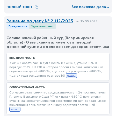
Все похожие дела
→
ПОЛНЫЙ ТЕКСТ
Решение по делу № 2-112/2025
от 13.05.2025
Гражданское
Удовлетворено
Селивановский районный суд (Владимирская
область) · О взыскании алиментов в твердой
денежной сумме и в доле ко всем доходам ответчика
ВВОДНАЯ ЧАСТЬ
<ФИО> обратилась в суд с иском к <ФИО>, уточненном в
порядке ст.39 ГПК РФ, в котором просит взыскать алименты на
содержание детей <ФИО>, <дата> года рождения и <ФИО>,
<дата> года рождения в размере 1/3
еще...
ОПИСАТЕЛЬНАЯ ЧАСТЬ
Согласно разъяснениям, содержащимся в п. 24 постановления
Пленума Верховного Суда РФ от <дата> N 56 "О применении
судами законодательства при рассмотрении дел, связанных со
взысканием алиментов" наличие у родителя постоянной
еще...