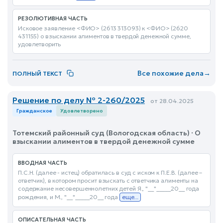
РЕЗОЛЮТИВНАЯ ЧАСТЬ
Исковое заявление <ФИО> (2613 313093) к <ФИО> (2620
431155) о взыскании алиментов в твердой денежной сумме,
удовлетворить
Все похожие дела
→
ПОЛНЫЙ ТЕКСТ
Решение по делу № 2-260/2025
от 28.04.2025
Гражданское
Удовлетворено
Тотемский районный суд (Вологодская область) · О
взыскании алиментов в твердой денежной сумме
ВВОДНАЯ ЧАСТЬ
П.С.Н. (далее - истец) обратилась в суд с иском к П.Е.В. (далее –
ответчик), в котором просит взыскать с ответчика алименты на
содержание несовершеннолетних детей Я., "__"_____20__ года
рождения, и М., "__"_____20__ года
еще...
ОПИСАТЕЛЬНАЯ ЧАСТЬ