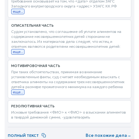
требования основывает на том, что <дата> отделом ЗАГС
Западного внутригородского округа <адрес> УЗАГС КК РФ
еще...
ОПИСАТЕЛЬНАЯ ЧАСТЬ
Судом установлено, что соглашение об уплате алиментов на
содержание несовершеннолетних детей сторонами не
заключалось. Из материалов дела следует, что истец и
ответчик являются родителями несовершеннолетних детей:
еще...
МОТИВИРОВОЧНАЯ ЧАСТЬ
При таких обстоятельствах, принимая во внимание
установленные факты, суд считает необходимым взыскать с
ответчика алименты на содержание трех несовершеннолетних
детей в размере прожиточного минимума на каждого ребенка
еще...
РЕЗОЛЮТИВНАЯ ЧАСТЬ
Исковые требования <ФИО> к <ФИО> о взыскании алиментов
в твердой денежной сумме, -удовлетворить
Все похожие дела
→
ПОЛНЫЙ ТЕКСТ