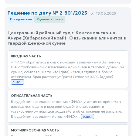
Решение по делу № 2-801/2025
от 18.03.2025
Гражданское
Удовлетворено
Центральный районный суд г. Комсомольска-на-
Амуре (Хабаровский край) · О взыскании алиментов в
твердой денежной сумме
ВВОДНАЯ ЧАСТЬ
<ФИО> обратилась в суд с исковым заявлением к Валентину
П.А. с требованием о взыскании алиментов в твердой денежной
сумме, ссылаясь на то, что (дата) истец вступила в брак с
ответчиком. Брак расторгнут (дата) Отделом ЗАГС (адрес)
еще...
ОПИСАТЕЛЬНАЯ ЧАСТЬ
В судебном заседании ответчик <ФИО> участия не принимал,
извещался о дате и времени судебного заседания в
установленном порядке, ходатайств об отложении не заявлял.
В судебном заседании истец <ФИО>..;
еще...
МОТИВИРОВОЧНАЯ ЧАСТЬ