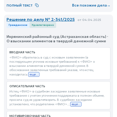
Все похожие дела
→
ПОЛНЫЙ ТЕКСТ
Решение по делу № 2-341/2025
от 04.04.2025
Гражданское
Удовлетворено
Икрянинский районный суд (Астраханская область) ·
О взыскании алиментов в твердой денежной сумме
ВВОДНАЯ ЧАСТЬ
<ФИО> обратилась в суд с исковым заявлением (в
последующем уточнив исковые требования) к <ФИО> о
взыскании алиментов в твердой денежной сумме. В
обоснование заявленных требований указав, что истец
находилась
еще...
ОПИСАТЕЛЬНАЯ ЧАСТЬ
Истец <ФИО> в судебном заседании заявленные исковые
требования с учетом уточнения поддержала в полном объеме,
просила суд их удовлетворить. В судебном заседании
установлено, что родителями <ФИО>..;
еще...
МОТИВИРОВОЧНАЯ ЧАСТЬ