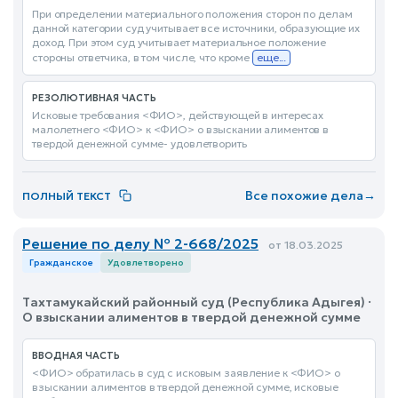
При определении материального положения сторон по делам
данной категории суд учитывает все источники, образующие их
доход. При этом суд учитывает материальное положение
стороны ответчика, в том числе, что кроме
еще...
РЕЗОЛЮТИВНАЯ ЧАСТЬ
Исковые требования <ФИО>, действующей в интересах
малолетнего <ФИО> к <ФИО> о взыскании алиментов в
твердой денежной сумме- удовлетворить
Все похожие дела
→
ПОЛНЫЙ ТЕКСТ
Решение по делу № 2-668/2025
от 18.03.2025
Гражданское
Удовлетворено
Тахтамукайский районный суд (Республика Адыгея) ·
О взыскании алиментов в твердой денежной сумме
ВВОДНАЯ ЧАСТЬ
<ФИО> обратилась в суд с исковым заявление к <ФИО> о
взыскании алиментов в твердой денежной сумме, исковые