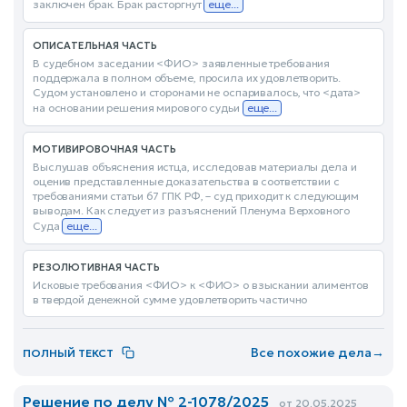
заключен брак. Брак расторгнут
еще...
ОПИСАТЕЛЬНАЯ ЧАСТЬ
В судебном заседании <ФИО> заявленные требования
поддержала в полном объеме, просила их удовлетворить.
Судом установлено и сторонами не оспаривалось, что <дата>
на основании решения мирового судьи
еще...
МОТИВИРОВОЧНАЯ ЧАСТЬ
Выслушав объяснения истца, исследовав материалы дела и
оценив представленные доказательства в соответствии с
требованиями статьи 67 ГПК РФ, – суд приходит к следующим
выводам. Как следует из разъяснений Пленума Верховного
Суда
еще...
РЕЗОЛЮТИВНАЯ ЧАСТЬ
Исковые требования <ФИО> к <ФИО> о взыскании алиментов
в твердой денежной сумме удовлетворить частично
Все похожие дела
→
ПОЛНЫЙ ТЕКСТ
Решение по делу № 2-1078/2025
от 20.05.2025