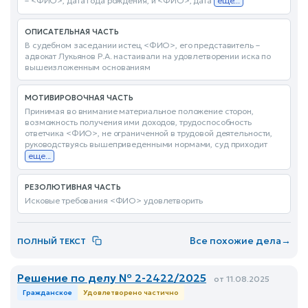
– <ФИО>, дата года рождения, и <ФИО>, дата
еще...
ОПИСАТЕЛЬНАЯ ЧАСТЬ
В судебном заседании истец <ФИО>, его представитель –
адвокат Лукьянов Р.А. настаивали на удовлетворении иска по
вышеизложенным основаниям
МОТИВИРОВОЧНАЯ ЧАСТЬ
Принимая во внимание материальное положение сторон,
возможность получения ими доходов, трудоспособность
ответчика <ФИО>, не ограниченной в трудовой деятельности,
руководствуясь вышеприведенными нормами, суд приходит
еще...
РЕЗОЛЮТИВНАЯ ЧАСТЬ
Исковые требования <ФИО> удовлетворить
Все похожие дела
→
ПОЛНЫЙ ТЕКСТ
Решение по делу № 2-2422/2025
от 11.08.2025
Гражданское
Удовлетворено частично