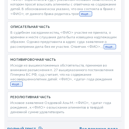
котором просит взыскать алименты с ответчика на содержание
детей. В обоснование иска указано, что она состояла в браке с
<ФИО>, от данного брака родилось трое
еще...
ОПИСАТЕЛЬНАЯ ЧАСТЬ
В судебном заседании истец <ФИО> участие не приняла, о
времени и месте слушания дела была извещена надлежащим
образом. Однако представила в адрес суда заявление о
рассмотрении дела без ее участия. Ответчик <ФИО>..;
еще...
МОТИВИРОВОЧНАЯ ЧАСТЬ
Исходя из вышеизложенных обстоятельств, принимая во
внимание разъяснения п. 27 вышеуказанного постановления
Пленума ВС РФ, суд считает, что на содержание
несовершеннолетних детей: <ФИО>, <дата> года рождения
еще...
РЕЗОЛЮТИВНАЯ ЧАСТЬ
Исковое заявление Оздоевой Азы М.-<ФИО>, <дата> года
рождения , к <ФИО> о взыскании алиментов в твердой
денежной сумме удовлетворить
Все похожие дела
→
ПОЛНЫЙ ТЕКСТ