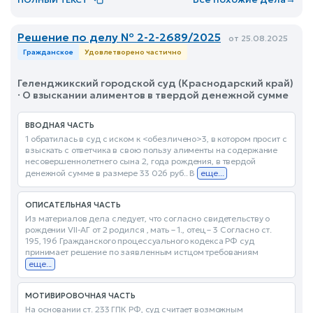
Решение по делу № 2-2-2689/2025
от 25.08.2025
Гражданское
Удовлетворено частично
Геленджикский городской суд (Краснодарский край)
· О взыскании алиментов в твердой денежной сумме
ВВОДНАЯ ЧАСТЬ
1 обратилась в суд с иском к <обезличено>3, в котором просит с
взыскать с ответчика в свою пользу алименты на содержание
несовершеннолетнего сына 2, года рождения, в твердой
денежной сумме в размере 33 026 руб.. В
еще...
ОПИСАТЕЛЬНАЯ ЧАСТЬ
Из материалов дела следует, что согласно свидетельству о
рождении VII-АГ от 2 родился , мать – 1., отец – 3 Согласно ст.
195, 196 Гражданского процессуального кодекса РФ суд
принимает решение по заявленным истцом требованиям
еще...
МОТИВИРОВОЧНАЯ ЧАСТЬ
На основании ст. 233 ГПК РФ, суд считает возможным