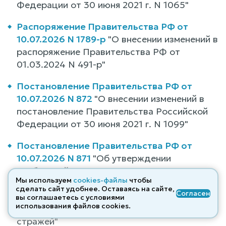
Федерации от 30 июня 2021 г. N 1065"
Распоряжение Правительства РФ от
10.07.2026 N 1789-р
"О внесении изменений в
распоряжение Правительства РФ от
01.03.2024 N 491-р"
Постановление Правительства РФ от
10.07.2026 N 872
"О внесении изменений в
постановление Правительства Российской
Федерации от 30 июня 2021 г. N 1099"
Постановление Правительства РФ от
10.07.2026 N 871
"Об утверждении
требований к специальным оперативно-
Мы используем
cookies-файлы
чтобы
служебным транспортным средствам
сделать сайт удобнее. Оставаясь на сайте,
Согласен
органов федеральной службы безопасности
вы соглашаетесь с условиями
использования файлов cооkies.
для перевозки лиц, находящихся под
стражей"