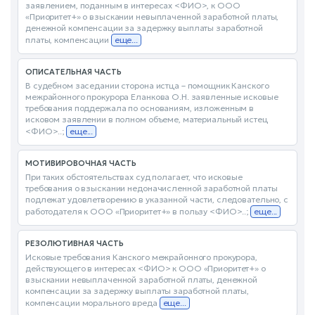
заявлением, поданным в интересах <ФИО>, к ООО
«Приоритет+» о взыскании невыплаченной заработной платы,
денежной компенсации за задержку выплаты заработной
платы, компенсации
еще...
ОПИСАТЕЛЬНАЯ ЧАСТЬ
В судебном заседании сторона истца – помощник Канского
межрайонного прокурора Еланкова О.Н. заявленные исковые
требования поддержала по основаниям, изложенным в
исковом заявлении в полном объеме, материальный истец
<ФИО>..;
еще...
МОТИВИРОВОЧНАЯ ЧАСТЬ
При таких обстоятельствах суд полагает, что исковые
требования о взыскании недоначисленной заработной платы
подлежат удовлетворению в указанной части, следовательно, с
работодателя к ООО «Приоритет+» в пользу <ФИО>..;
еще...
РЕЗОЛЮТИВНАЯ ЧАСТЬ
Исковые требования Канского межрайонного прокурора,
действующего в интересах <ФИО> к ООО «Приоритет+» о
взыскании невыплаченной заработной платы, денежной
компенсации за задержку выплаты заработной платы,
компенсации морального вреда
еще...