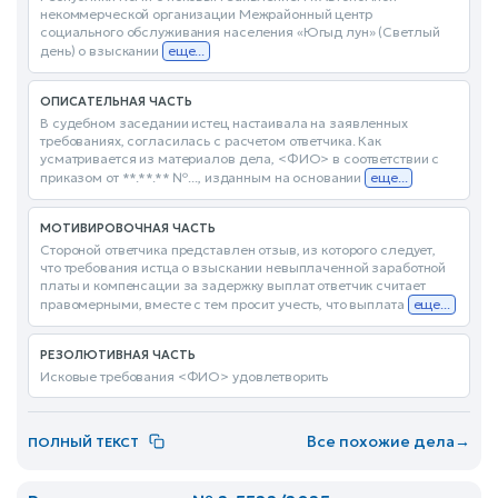
некоммерческой организации Межрайонный центр
социального обслуживания населения «Югыд лун» (Светлый
день) о взыскании
еще...
ОПИСАТЕЛЬНАЯ ЧАСТЬ
В судебном заседании истец настаивала на заявленных
требованиях, согласилась с расчетом ответчика. Как
усматривается из материалов дела, <ФИО> в соответствии с
приказом от **.**.** №..., изданным на основании
еще...
МОТИВИРОВОЧНАЯ ЧАСТЬ
Стороной ответчика представлен отзыв, из которого следует,
что требования истца о взыскании невыплаченной заработной
платы и компенсации за задержку выплат ответчик считает
правомерными, вместе с тем просит учесть, что выплата
еще...
РЕЗОЛЮТИВНАЯ ЧАСТЬ
Исковые требования <ФИО> удовлетворить
Все похожие дела
→
ПОЛНЫЙ ТЕКСТ