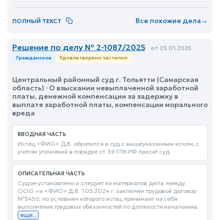
Все похожие дела
→
ПОЛНЫЙ ТЕКСТ
Решение по делу № 2-1087/2025
от 23.01.2025
Гражданское
Удовлетворено частично
Центральный районный суд г. Тольятти (Самарская
область) · О взыскании невыплаченной заработной
платы, денежной компенсации за задержку в
выплате заработной платы, компенсации морального
вреда
ВВОДНАЯ ЧАСТЬ
Истец <ФИО> Д.В. обратился в суд с вышеуказанным иском, с
учетом уточнений в порядке ст. 39 ГПК РФ просит суд
ОПИСАТЕЛЬНАЯ ЧАСТЬ
Судом установлено и следует из материалов дела, между
ООО » и <ФИО> Д.В. 1.03.2024 г. заключен трудовой договор
№3450, по условиям которого истец принимает на себя
выполнение трудовых обязанностей по должности начальника
еще...