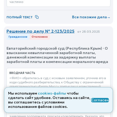
частично
Все похожие дела
→
ПОЛНЫЙ ТЕКСТ
Решение по делу № 2-123/2025
от 26.03.2025
Гражданское
Отклонено
Евпаторийский городской суд (Республика Крым) · О
взыскании невыплаченной заработной платы,
денежной компенсации за задержку выплаты
заработной платы и компенсации морального вреда
ВВОДНАЯ ЧАСТЬ
<ФИО> обратилась в суд с исковым заявлением, уточнив его в
ходе судебного разбирательства, к Обществу с ограниченной
ответственностью «Белль Мусс», третье лицо единственный
участник Общества с ограниченной ответственностью «Бель
Мы используем
cookies-файлы
чтобы
Мусс»
еще...
сделать сайт удобнее. Оставаясь на сайте,
Согласен
вы соглашаетесь с условиями
использования файлов cооkies.
ОПИСАТЕЛЬНАЯ ЧАСТЬ
Истец <ФИО> в судебном заседании требования искового
заявления поддержала, просила удовлетворить. Указала, что