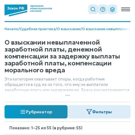
Начало
/
Судебная практика
/
О взыскании
/
О взыскании невыплаченной
О взыскании невыплаченной
заработной платы, денежной
компенсации за задержку выплаты
заработной платы, компенсации
морального вреда
Эта категория охватывает споры, когда работник
обращается в суд из-за того, что ему не выплатили
заработную плату или задержали ее. Здесь рассматриваются
...
требования о получении причитающихся денег, а также
вопросы компенсации за эту задержку. Кроме того, сюда
относятся иски о возмещении морального вреда,
Рубрикатор
Фильтры
причиненного нарушением трудовых прав.
Показано: 1–25 из 55 (в рубрике: 55)