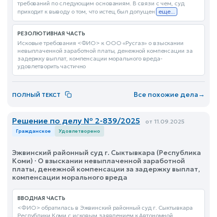
требований по следующим основаниям. В связи с чем, суд
приходит к выводу о том, что истец был допущен
еще...
РЕЗОЛЮТИВНАЯ ЧАСТЬ
Исковые требования <ФИО> к ООО «Русгаз» о взыскании
невыплаченной заработной платы, денежной компенсации за
задержку выплат, компенсации морального вреда-
удовлетворить частично
Все похожие дела
→
ПОЛНЫЙ ТЕКСТ
Решение по делу № 2-839/2025
от 11.09.2025
Гражданское
Удовлетворено
Эжвинский районный суд г. Сыктывкара (Республика
Коми) · О взыскании невыплаченной заработной
платы, денежной компенсации за задержку выплат,
компенсации морального вреда
ВВОДНАЯ ЧАСТЬ
<ФИО> обратилась в Эжвинский районный суд г. Сыктывкара
Республики Коми с исковым заявлением к Автономной