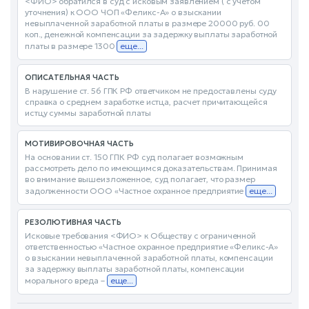
<ФИО> обратился в суд с исковым заявлением ( с учетом
уточнения) к ООО ЧОП «Феликс-А» о взыскании
невыплаченной заработной платы в размере 20000 руб. 00
коп., денежной компенсации за задержку выплаты заработной
платы в размере 1300
еще...
ОПИСАТЕЛЬНАЯ ЧАСТЬ
В нарушение ст. 56 ГПК РФ ответчиком не предоставлены суду
справка о среднем заработке истца, расчет причитающейся
истцу суммы заработной платы
МОТИВИРОВОЧНАЯ ЧАСТЬ
На основании ст. 150 ГПК РФ суд полагает возможным
рассмотреть дело по имеющимся доказательствам. Принимая
во внимание вышеизложенное, суд полагает, что размер
задолженности ООО «Частное охранное предприятие
еще...
РЕЗОЛЮТИВНАЯ ЧАСТЬ
Исковые требования <ФИО> к Обществу с ограниченной
ответственностью «Частное охранное предприятие «Феликс-А»
о взыскании невыплаченной заработной платы, компенсации
за задержку выплаты заработной платы, компенсации
морального вреда –
еще...