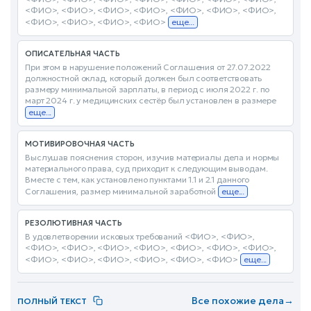
<ФИО>, <ФИО>, <ФИО>, <ФИО>, <ФИО>, <ФИО>, <ФИО>,
<ФИО>, <ФИО>, <ФИО>, <ФИО>
еще...
ОПИСАТЕЛЬНАЯ ЧАСТЬ
При этом в нарушение положений Соглашения от 27.07.2022
должностной оклад, который должен был соответствовать
размеру минимальной зарплаты, в период с июля 2022 г. по
март 2024 г. у медицинских сестёр был установлен в размере
еще...
МОТИВИРОВОЧНАЯ ЧАСТЬ
Выслушав пояснения сторон, изучив материалы дела и нормы
материального права, суд приходит к следующим выводам.
Вместе с тем, как установлено пунктами 1.1 и 2.1 данного
Соглашения, размер минимальной заработной
еще...
РЕЗОЛЮТИВНАЯ ЧАСТЬ
В удовлетворении исковых требований <ФИО>, <ФИО>,
<ФИО>, <ФИО>, <ФИО>, <ФИО>, <ФИО>, <ФИО>, <ФИО>,
<ФИО>, <ФИО>, <ФИО>, <ФИО>, <ФИО>, <ФИО>
еще...
Все похожие дела
→
ПОЛНЫЙ ТЕКСТ