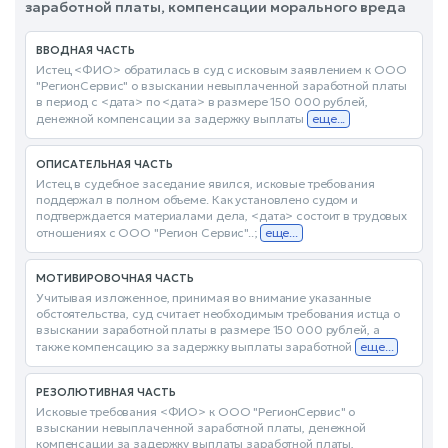
заработной платы, компенсации морального вреда
ВВОДНАЯ ЧАСТЬ
Истец <ФИО> обратилась в суд с исковым заявлением к ООО
"РегионСервис" о взыскании невыплаченной заработной платы
в период с <дата> по <дата> в размере 150 000 рублей,
денежной компенсации за задержку выплаты
еще...
ОПИСАТЕЛЬНАЯ ЧАСТЬ
Истец в судебное заседание явился, исковые требования
поддержал в полном объеме. Как установлено судом и
подтверждается материалами дела, <дата> состоит в трудовых
отношениях с ООО "Регион Сервис"..;
еще...
МОТИВИРОВОЧНАЯ ЧАСТЬ
Учитывая изложенное, принимая во внимание указанные
обстоятельства, суд считает необходимым требования истца о
взыскании заработной платы в размере 150 000 рублей, а
также компенсацию за задержку выплаты заработной
еще...
РЕЗОЛЮТИВНАЯ ЧАСТЬ
Исковые требования <ФИО> к ООО "РегионСервис" о
взыскании невыплаченной заработной платы, денежной
компенсации за задержку выплаты заработной платы,