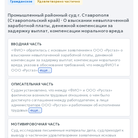
Гражданское
Удовлетворено частично
Промышленный районный суд г. Ставрополя
(Ставропольский край) · О взыскании невыплаченной
заработной платы, денежной компенсации за
задержку выплат, компенсации морального вреда
ВВОДНАЯ ЧАСТЬ
<ФИО> обратилась с исковым заявлением к ООО «Русгаз» о
взыскании невыплаченной заработной платы, денежной
компенсации за задержку выплат, компенсации морального
вреда, указав в обоснование требований, что междуФИО1 и
ООО «Русгаз»
еще...
ОПИСАТЕЛЬНАЯ ЧАСТЬ
Судом установлено, что между <ФИО> и ООО «Русгаз»
фактически возникли трудовые отношения, о чем было
достигнуто соглашение между работодателем, в лице
администратора ООО «Русгаз» и работником об исполнении
трудовых
еще...
МОТИВИРОВОЧНАЯ ЧАСТЬ
Суд, исследовав письменные материалы дела, суд приходит к
выводу о частичном удовлетворении заявленных исковых