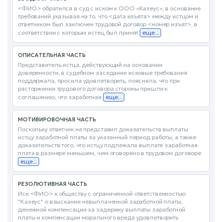
<ФИО> обратился в суд с иском к ООО «Казеус», в основание
требований указывая на то, что <дата изъята> между истцом и
ответчиком был заключен трудовой договор <номер изъят>, в
соответствии с которым истец был принят
еще...
ОПИСАТЕЛЬНАЯ ЧАСТЬ
Представитель истца, действующий на основании
доверенности, в судебном заседании исковые требования
поддержала, просила удовлетворить, поясняла, что при
расторжении трудового договора стороны пришли к
соглашению, что заработная
еще...
МОТИВИРОВОЧНАЯ ЧАСТЬ
Поскольку ответчик не представил доказательств выплаты
истцу заработной платы за указанный период работы, а также
доказательств того, что истцу подлежала выплате заработная
плата в размере меньшем, чем оговорено в трудовом договоре
еще...
РЕЗОЛЮТИВНАЯ ЧАСТЬ
Иск <ФИО> к обществу с ограниченной ответственностью
"Казеус" о взыскании невыплаченной заработной платы,
денежной компенсации за задержку выплаты заработной
платы и компенсации морального вреда удовлетворить