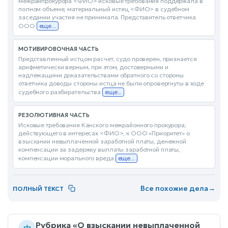
межрайпрокурора <ФИО> исковые требования поддержала в
полном объеме, материальный истец <ФИО> в судебном
заседании участия не принимала. Представитель ответчика
ООО
еще...
МОТИВИРОВОЧНАЯ ЧАСТЬ
Представленный истцом расчет, судо проверен, признается
арифметически верным, при этом, достоверными и
надлежащими доказательствами обратного со стороны
ответчика доводы стороны истца не были опровергнуты в ходе
судебного разбирательства
еще...
РЕЗОЛЮТИВНАЯ ЧАСТЬ
Исковые требования Канского межрайонного прокурора,
действующего в интересах <ФИО>, к ООО «Приоритет» о
взыскании невыплаченной заработной платы, денежной
компенсации за задержку выплаты заработной платы,
компенсации морального вреда
еще...
Все похожие дела
→
ПОЛНЫЙ ТЕКСТ
Рубрика «О взыскании невыплаченной