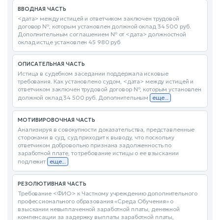
ВВОДНАЯ ЧАСТЬ
<дата> между истицей и ответчиком заключен трудовой
договор №, которым установлен должной оклад 34 500 руб.
Дополнительным соглашением № от <дата> должностной
оклад истце установлен 45 980 руб
ОПИСАТЕЛЬНАЯ ЧАСТЬ
Истица в судебном заседании поддержала исковые
требования. Как установлено судом, <дата> между истицей и
ответчиком заключен трудовой договор №, которым установлен
должной оклад 34 500 руб. Дополнительным
еще...
МОТИВИРОВОЧНАЯ ЧАСТЬ
Анализируя в совокупности доказательства, представленные
сторонами в суд, суд приходит к выводу, что поскольку
ответчиком добровольно признана задолженность по
заработной плате, то требование истицы о ее взыскании
подлежит
еще...
РЕЗОЛЮТИВНАЯ ЧАСТЬ
Требование <ФИО> к Частному учреждению дополнительного
профессионального образования «Среда Обучения» о
взыскании невыплаченной заработной платы, денежной
компенсации за задержку выплаты заработной платы,