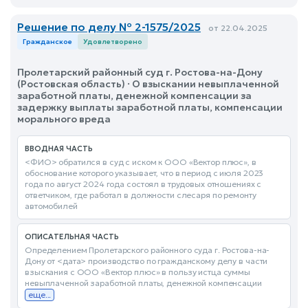
Решение по делу № 2-1575/2025
от 22.04.2025
Гражданское
Удовлетворено
Пролетарский районный суд г. Ростова-на-Дону
(Ростовская область) · О взыскании невыплаченной
заработной платы, денежной компенсации за
задержку выплаты заработной платы, компенсации
морального вреда
ВВОДНАЯ ЧАСТЬ
<ФИО> обратился в суд с иском к ООО «Вектор плюс», в
обоснование которого указывает, что в период с июля 2023
года по август 2024 года состоял в трудовых отношениях с
ответчиком, где работал в должности слесаря по ремонту
автомобилей
ОПИСАТЕЛЬНАЯ ЧАСТЬ
Определением Пролетарского районного суда г. Ростова-на-
Дону от <дата> производство по гражданскому делу в части
взыскания с ООО «Вектор плюс» в пользу истца суммы
невыплаченной заработной платы, денежной компенсации
еще...