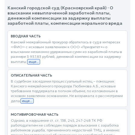
Канский городской суд (Красноярский край) · О
взыскании невыплаченной заработной платы,
денежной компенсации за задержку выплаты
заработной платы, компенсации морального вреда
ВВОДНАЯ ЧАСТЬ
Канский межрайонный прокурор обратилась в суд в интересах
<ФИО> с исковым заявлением к ООО «Приоритет+» о
взыскании незаконно удержанных сумм из заработной платы в
размере 3 937,83 рублей, денежной компенсации за задержку
выплаты
еще...
ОПИСАТЕЛЬНАЯ ЧАСТЬ
В судебном заседании процессуальный истец – помощник
Канского межрайонного прокурора Любимова А.Б., исковые
требования поддержала в полном объеме, по изложенным в
исковом заявлении основаниям. Не возражала о рассмотрении
дела
еще...
МОТИВИРОВОЧНАЯ ЧАСТЬ
Однако, в нарушение ст. ст. 138, 245, 247-248 ТК РФ
работодателем не соблюден порядок взыскания с заработка
работников ущерба, причиненного недостачей ТМЦ, а именно:
приказ (распоряжение) об удержании из заработной платы