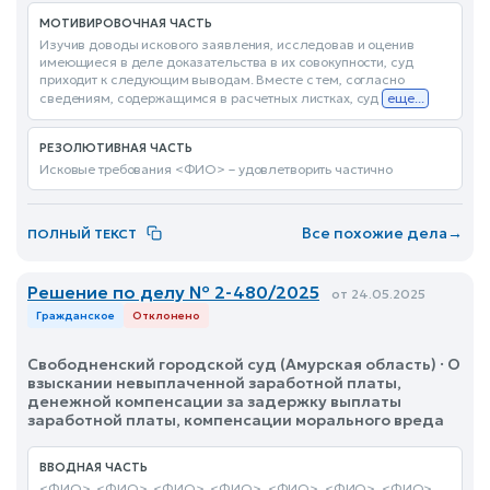
МОТИВИРОВОЧНАЯ ЧАСТЬ
Изучив доводы искового заявления, исследовав и оценив
имеющиеся в деле доказательства в их совокупности, суд
приходит к следующим выводам. Вместе с тем, согласно
сведениям, содержащимся в расчетных листках, суд
еще...
РЕЗОЛЮТИВНАЯ ЧАСТЬ
Исковые требования <ФИО> – удовлетворить частично
Все похожие дела
→
ПОЛНЫЙ ТЕКСТ
Решение по делу № 2-480/2025
от 24.05.2025
Гражданское
Отклонено
Свободненский городской суд (Амурская область) · О
взыскании невыплаченной заработной платы,
денежной компенсации за задержку выплаты
заработной платы, компенсации морального вреда
ВВОДНАЯ ЧАСТЬ
<ФИО>, <ФИО>, <ФИО>, <ФИО>, <ФИО>, <ФИО>, <ФИО>,