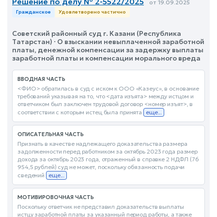
Решение по делу № 2-5522/2025
от 19.09.2025
Гражданское
Удовлетворено частично
Советский районный суд г. Казани (Республика
Татарстан) · О взыскании невыплаченной заработной
платы, денежной компенсации за задержку выплаты
заработной платы и компенсации морального вреда
ВВОДНАЯ ЧАСТЬ
<ФИО> обратилась в суд с иском к ООО «Казеус», в основание
требований указывая на то, что <дата изъята> между истцом и
ответчиком был заключен трудовой договор <номер изъят>, в
соответствии с которым истец была принята
еще...
ОПИСАТЕЛЬНАЯ ЧАСТЬ
Признать в качестве надлежащего доказательства размера
задолженности перед работником за октябрь 2023 года размер
дохода за октябрь 2023 года, отраженный в справке 2 НДФЛ (76
954,5 рублей) суд не может, поскольку обязанность подачи
сведений
еще...
МОТИВИРОВОЧНАЯ ЧАСТЬ
Поскольку ответчик не представил доказательств выплаты
истцу заработной платы за указанный период работы, а также