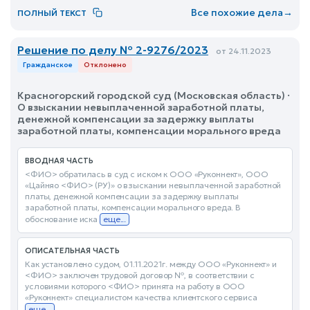
Все похожие дела
→
ПОЛНЫЙ ТЕКСТ
Решение по делу № 2-9276/2023
от 24.11.2023
Гражданское
Отклонено
Красногорский городской суд (Московская область) ·
О взыскании невыплаченной заработной платы,
денежной компенсации за задержку выплаты
заработной платы, компенсации морального вреда
ВВОДНАЯ ЧАСТЬ
<ФИО> обратилась в суд с иском к ООО «Руконнект», ООО
«Цайняо <ФИО> (РУ)» о взыскании невыплаченной заработной
платы, денежной компенсации за задержку выплаты
заработной платы, компенсации морального вреда. В
обоснование иска
еще...
ОПИСАТЕЛЬНАЯ ЧАСТЬ
Как установлено судом, 01.11.2021г. между ООО «Руконнект» и
<ФИО> заключен трудовой договор №, в соответствии с
условиями которого <ФИО> принята на работу в ООО
«Руконнект» специалистом качества клиентского сервиса
еще...