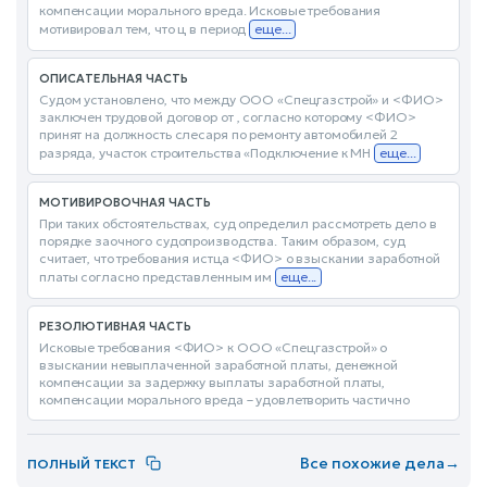
компенсации морального вреда. Исковые требования
мотивировал тем, что ц в период
еще...
ОПИСАТЕЛЬНАЯ ЧАСТЬ
Судом установлено, что между ООО «Спецгазстрой» и <ФИО>
заключен трудовой договор от , согласно которому <ФИО>
принят на должность слесаря по ремонту автомобилей 2
разряда, участок строительства «Подключение к МН
еще...
МОТИВИРОВОЧНАЯ ЧАСТЬ
При таких обстоятельствах, суд определил рассмотреть дело в
порядке заочного судопроизводства. Таким образом, суд
считает, что требования истца <ФИО> о взыскании заработной
платы согласно представленным им
еще...
РЕЗОЛЮТИВНАЯ ЧАСТЬ
Исковые требования <ФИО> к ООО «Спецгазстрой» о
взыскании невыплаченной заработной платы, денежной
компенсации за задержку выплаты заработной платы,
компенсации морального вреда – удовлетворить частично
Все похожие дела
→
ПОЛНЫЙ ТЕКСТ