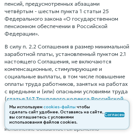
пенсий, предусмотренных абзацами
четвёртым - шестым пункта 1 статьи 25
Федерального закона «О государственном
пенсионном обеспечении в Российской
Федерации».
В силу п. 2.2 Соглашения в размер минимальной
заработной платы, установленный пунктом 2.1
настоящего Соглашения, не включаются
компенсационные, стимулирующие и
социальные выплаты, в том числе повышение
оплаты труда работников, занятых на работах
с вредными и (или) опасными условиями труда
(
статья 147 Трудового кодекса Российской
Федерации
), доплата за совмещение
Мы используем
cookies-файлы
чтобы
сделать сайт удобнее. Оставаясь на сайте,
профессий (должностей), расширение зон
Согласен
вы соглашаетесь с условиями
обслуживания, увеличение объема работы или
использования файлов cооkies.
исполнение обязанностей временно