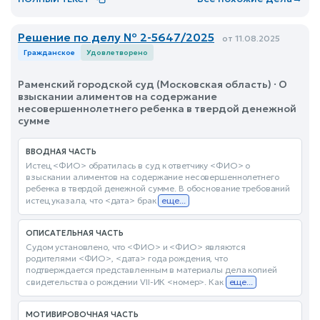
Решение по делу № 2-5647/2025
от 11.08.2025
Гражданское
Удовлетворено
Раменский городской суд (Московская область) · О
взыскании алиментов на содержание
несовершеннолетнего ребенка в твердой денежной
сумме
ВВОДНАЯ ЧАСТЬ
Истец <ФИО> обратилась в суд к ответчику <ФИО> о
взыскании алиментов на содержание несовершеннолетнего
ребенка в твердой денежной сумме. В обоснование требований
истец указала, что <дата> брак
еще...
ОПИСАТЕЛЬНАЯ ЧАСТЬ
Судом установлено, что <ФИО> и <ФИО> являются
родителями <ФИО>, <дата> года рождения, что
подтверждается представленным в материалы дела копией
свидетельства о рождении VII-ИК <номер>. Как
еще...
МОТИВИРОВОЧНАЯ ЧАСТЬ