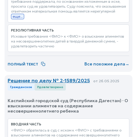
требования поддержала, по основаниям изложенным в иске,
просила суд их удовлетворить. Суду пояснила, что оказываемая
ответчиком материальная помощь является нерегулярной
еще...
РЕЗОЛЮТИВНАЯ ЧАСТЬ
Исковые требования <ФИО> к <ФИО> о взыскании алиментов
на несовершеннолетних детей в твердой денежной сумме, -
удовлетворить частично
Все похожие дела
→
ПОЛНЫЙ ТЕКСТ
Решение по делу № 2-1589/2025
от 26.05.2025
Гражданское
Удовлетворено
Каспийский городской суд (Республика Дагестан) · О
взыскании алиментов на содержание
несовершеннолетнего ребенка
ВВОДНАЯ ЧАСТЬ
<ФИО> обратилась в суд с иском к <ФИО> с требованиями о
взыскании алиментов на содержание несовершеннолетнего