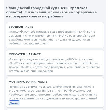
Сланцевский городской суд (Ленинградская
область) · О взыскании алиментов на содержание
несовершеннолетнего ребенка
ВВОДНАЯ ЧАСТЬ
Истец <ФИО> обратилась в суд с требованиями к <ФИО> о
взыскании с него алиментов на <ФИО> в размере 1/3 части
заработка ежемесячно, начиная с <дата> и до достижения
ребенком совершеннолетия
ОПИСАТЕЛЬНАЯ ЧАСТЬ
Из материалов дела следует, что истец <ФИО> и ответчик
<ФИО> являются родителями несовершеннолетнего ребенка –
дочери <ФИО>, <дата> года рождения, установлено отцовство
ответчика в отношении дочери
МОТИВИРОВОЧНАЯ ЧАСТЬ
Принимая во внимание вышеизложенное и признание иска
ответчиком, на основании ч. 3 ст. 173 ГПК РФ суд полагает
необходимым удовлетворить требования истца о взыскании с
ответчика алиментов на содержание их несовершеннолетней
еще...