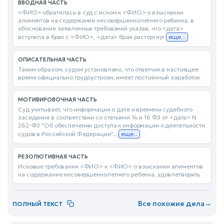
ВВОДНАЯ ЧАСТЬ
<ФИО> обратилась в суд с иском к <ФИО> о взыскании
алиментов на содержание несовершеннолетнего ребенка, в
обоснование заявленных требований указав, что <дата>
вступила в брак с <ФИО>, <дата> брак расторгнут
еще...
ОПИСАТЕЛЬНАЯ ЧАСТЬ
Таким образом, судом установлено, что ответчик в настоящее
время официально трудоустроен, имеет постоянный заработок
МОТИВИРОВОЧНАЯ ЧАСТЬ
Суд учитывает, что информация о дате и времени судебного
заседания в соответствии со статьями 14 и 16 ФЗ от <дата> N
262-ФЗ "Об обеспечении доступа к информации о деятельности
судов в Российской Федерации"..;
еще...
РЕЗОЛЮТИВНАЯ ЧАСТЬ
Исковые требования <ФИО> к <ФИО> о взыскании алиментов
на содержание несовершеннолетнего ребенка, удовлетворить
Все похожие дела
→
ПОЛНЫЙ ТЕКСТ