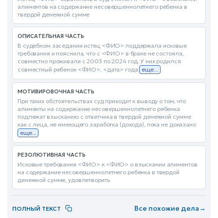
алиментов на содержание несовершеннолетнего ребенка в
твердой денежной сумме
ОПИСАТЕЛЬНАЯ ЧАСТЬ
В судебном заседании истец <ФИО> поддержала исковые
требования и пояснила, что с <ФИО> в браке не состояла,
совместно проживали с 2003 по 2024 год. У них родился
совместный ребенок <ФИО>, <дата> года
еще...
МОТИВИРОВОЧНАЯ ЧАСТЬ
При таких обстоятельствах суд приходит к выводу о том, что
алименты на содержание несовершеннолетнего ребенка
подлежат взысканию с ответчика в твердой денежной сумме
как с лица, не имеющего заработка (дохода), пока не доказано
еще...
РЕЗОЛЮТИВНАЯ ЧАСТЬ
Исковые требования <ФИО> к <ФИО> о взыскании алиментов
на содержание несовершеннолетнего ребенка в твердой
денежной сумме, удовлетворить
Все похожие дела
→
ПОЛНЫЙ ТЕКСТ