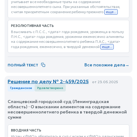
учитывает все необходимые траты на содержание
несовершеннолетнего сына. При указанных обстоятельствах,
считая приоритетным сохранение ребенку прежнего
еще...
РЕЗОЛЮТИВНАЯ ЧАСТЬ
Взыскивать с П.С.С., <дата> года рождения, уроженца в пользу
П.Н.С., <дата> года рождения, уроженки ежемесячно алименты
на содержание несовершеннолетнего ребенка П.А.С., <дата>
года рождения, ежемесячно, в твердой денежной
еще...
Все похожие дела
→
ПОЛНЫЙ ТЕКСТ
Решение по делу № 2-459/2025
от 23.05.2025
Гражданское
Удовлетворено
Сланцевский городской суд (Ленинградская
область) · О взыскании алиментов на содержание
несовершеннолетнего ребенка в твердой денежной
сумме
ВВОДНАЯ ЧАСТЬ
Истец <ФИО> обратилась в суд с иском к <ФИО> о взыскании