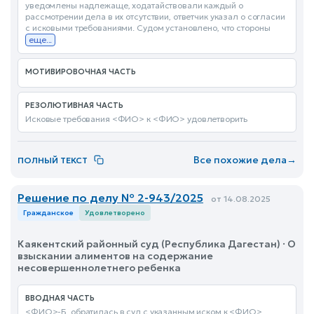
уведомлены надлежаще, ходатайствовали каждый о
рассмотрении дела в их отсутствии, ответчик указал о согласии
с исковыми требованиями. Судом установлено, что стороны
еще...
МОТИВИРОВОЧНАЯ ЧАСТЬ
РЕЗОЛЮТИВНАЯ ЧАСТЬ
Исковые требования <ФИО> к <ФИО> удовлетворить
Все похожие дела
→
ПОЛНЫЙ ТЕКСТ
Решение по делу № 2-943/2025
от 14.08.2025
Гражданское
Удовлетворено
Каякентский районный суд (Республика Дагестан) · О
взыскании алиментов на содержание
несовершеннолетнего ребенка
ВВОДНАЯ ЧАСТЬ
<ФИО>-Б. обратилась в суд с указанным иском к <ФИО>,