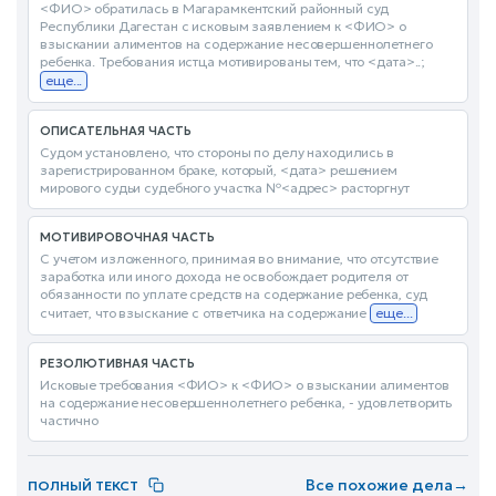
<ФИО> обратилась в Магарамкентский районный суд
Республики Дагестан с исковым заявлением к <ФИО> о
взыскании алиментов на содержание несовершеннолетнего
ребенка. Требования истца мотивированы тем, что <дата>..;
еще...
ОПИСАТЕЛЬНАЯ ЧАСТЬ
Судом установлено, что стороны по делу находились в
зарегистрированном браке, который, <дата> решением
мирового судьи судебного участка №<адрес> расторгнут
МОТИВИРОВОЧНАЯ ЧАСТЬ
С учетом изложенного, принимая во внимание, что отсутствие
заработка или иного дохода не освобождает родителя от
обязанности по уплате средств на содержание ребенка, суд
считает, что взыскание с ответчика на содержание
еще...
РЕЗОЛЮТИВНАЯ ЧАСТЬ
Исковые требования <ФИО> к <ФИО> о взыскании алиментов
на содержание несовершеннолетнего ребенка, - удовлетворить
частично
Все похожие дела
→
ПОЛНЫЙ ТЕКСТ