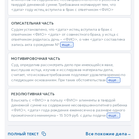
твердой денежной сумме.Требования мотивирует тем, что
<дата> году истец вступила в брак с ответчиком <ФИО>
ОПИСАТЕЛЬНАЯ ЧАСТЬ
Судом установлено, что <дата> истец вступила в брак с
ответчиком <ФИО> <дата> от совместного брака, у истца с
ответчиком родилась дочь – <ФИО>, о чем <дата> составлена
запись акта о рождении №
еще...
МОТИВИРОВОЧНАЯ ЧАСТЬ
Суд, определив рассмотреть дело при имеющейся явке,
выслушав истца, изучив и исследовав материалы дела,
считает, что исковые требования подлежат удовлетворению по
следующим основаниям. При таких обстоятельствах
еще...
РЕЗОЛЮТИВНАЯ ЧАСТЬ
Взыскать с <ФИО> в пользу <ФИО> алименты в твердой
денежной сумме на содержание несовершеннолетнего ребенка
<ФИО>, <дата> года рождения ежемесячно в размере одного
прожиточного минимума – 15 309 руб. с даты подачи
еще...
Все похожие дела
→
ПОЛНЫЙ ТЕКСТ