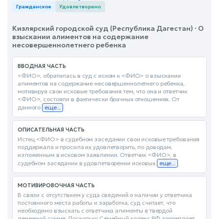
Гражданское
Удовлетворено
Кизлярский городской суд (Республика Дагестан) · О
взыскании алиментов на содержание
несовершеннолетнего ребенка
ВВОДНАЯ ЧАСТЬ
<ФИО>, обратилась в суд с иском к <ФИО> о взыскании
алиментов на содержание несовершеннолетнего ребенка,
мотивируя свои исковые требования тем, что она и ответчик
<ФИО>, состояли в фактически брачных отношениях. От
данного
еще...
ОПИСАТЕЛЬНАЯ ЧАСТЬ
Истец <ФИО> в судебном заседании свои исковые требования
поддержала и просила их удовлетворить, по доводам,
изложенным в исковом заявлении. Ответчик <ФИО>, в
судебном заседании в удовлетворении исковых
еще...
МОТИВИРОВОЧНАЯ ЧАСТЬ
В связи с отсутствием у суда сведений о наличии у ответчика
постоянного места работы и заработка, суд считает, что
необходимо взыскать с ответчика алименты в твердой
денежной сумме. Поскольку Семейный кодекс РФ закрепляет