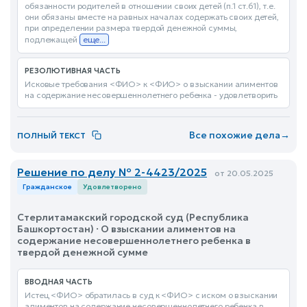
обязанности родителей в отношении своих детей (п.1 ст.61), т.е.
они обязаны вместе на равных началах содержать своих детей,
при определении размера твердой денежной суммы,
подлежащей
еще...
РЕЗОЛЮТИВНАЯ ЧАСТЬ
Исковые требования <ФИО> к <ФИО> о взыскании алиментов
на содержание несовершеннолетнего ребенка - удовлетворить
Все похожие дела
→
ПОЛНЫЙ ТЕКСТ
Решение по делу № 2-4423/2025
от 20.05.2025
Гражданское
Удовлетворено
Стерлитамакский городской суд (Республика
Башкортостан) · О взыскании алиментов на
содержание несовершеннолетнего ребенка в
твердой денежной сумме
ВВОДНАЯ ЧАСТЬ
Истец <ФИО> обратилась в суд к <ФИО> с иском о взыскании
алиментов на содержание несовершеннолетнего ребенка в