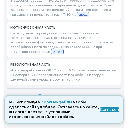
В судебном заседании истец свои требования поддержала по
приведенным основаниям и просила их удовлетворить. Судом
установлено, следует из пояснений истца и подтверждается
материалами дела, что истец <ФИО>..;
еще...
МОТИВИРОВОЧНАЯ ЧАСТЬ
Руководствуясь приведенными нормами семейного и
гражданско-процессуального права, суд считает
установленным факт ненадлежащего исполнения ответчиком
своей обязанности по содержанию своего ребенка при
отсутствии достоверных
еще...
РЕЗОЛЮТИВНАЯ ЧАСТЬ
Исковые требования <ФИО> к <ФИО> о взыскании алиментов
на содержание несовершеннолетнего ребенка в твердой
денежной сумме удовлетворить частично
Все похожие дела
→
ПОЛНЫЙ ТЕКСТ
Мы используем
cookies-файлы
чтобы
сделать сайт удобнее. Оставаясь на сайте,
Согласен
Решение по делу № 2-4619/2025
вы соглашаетесь с условиями
от 14.05.2025
использования файлов cооkies.
Гражданское
Удовлетворено частично