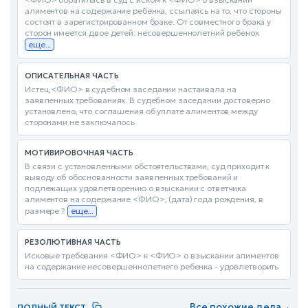
алиментов на содержание ребенка, ссылаясь на то, что стороны
состоят в зарегистрированном браке. От совместного брака у
сторон имеется двое детей: несовершеннолетний ребенок
еще...
ОПИСАТЕЛЬНАЯ ЧАСТЬ
Истец <ФИО> в судебном заседании настаивала на
заявленных требованиях. В судебном заседании достоверно
установлено, что соглашения об уплате алиментов между
сторонами не заключалось
МОТИВИРОВОЧНАЯ ЧАСТЬ
В связи с установленными обстоятельствами, суд приходит к
выводу об обоснованности заявленных требований и
подлежащих удовлетворению о взыскании с ответчика
алиментов на содержание <ФИО>, (дата) года рождения, в
размере ?
еще...
РЕЗОЛЮТИВНАЯ ЧАСТЬ
Исковые требования <ФИО> к <ФИО> о взыскании алиментов
на содержание несовершеннолетнего ребенка - удовлетворить
Все похожие дела
→
ПОЛНЫЙ ТЕКСТ