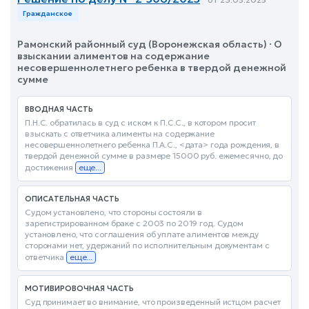
Гражданское
Рамонский районный суд (Воронежская область) · О
взыскании алиментов на содержание
несовершеннолетнего ребенка в твердой денежной
сумме
ВВОДНАЯ ЧАСТЬ
П.Н.С. обратилась в суд с иском к П.С.С., в котором просит
взыскать с ответчика алименты на содержание
несовершеннолетнего ребенка П.А.С., <дата> года рождения, в
твердой денежной сумме в размере 15000 руб. ежемесячно, до
достижения
еще...
ОПИСАТЕЛЬНАЯ ЧАСТЬ
Судом установлено, что стороны состояли в
зарегистрированном браке с 2003 по 2019 год. Судом
установлено, что соглашения об уплате алиментов между
сторонами нет, удержаний по исполнительным документам с
ответчика
еще...
МОТИВИРОВОЧНАЯ ЧАСТЬ
Суд принимает во внимание, что произведенный истцом расчет