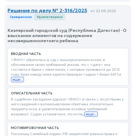
Решение по делу № 2-316/2025
от 22.05.2025
Гражданское
Удовлетворено
Кизлярский городской суд (Республика Дагестан) · О
взыскании алиментов на содержание
несовершеннолетнего ребенка
ВВОДНАЯ ЧАСТЬ
<ФИО> обратилась в суд с вышеуказанным иском, в
обоснование своих требований указав, что с <дата> она
состояла в браке с ответчиком, с которым проживала до 2015
года. Брак между ними зарегистрирован <адрес> Бюро ЗАГСа
еще...
ОПИСАТЕЛЬНАЯ ЧАСТЬ
В судебном заседании адвокат <ФИО> в связи с отсутствием у
него сведений о волеизъявлении ответчика относительно
предмета иска, в удовлетворении исковых требований
возражал. Судом установлено, что истец
еще...
МОТИВИРОВОЧНАЯ ЧАСТЬ
Поскольку Семейный кодекс РФ закрепляет равные права и