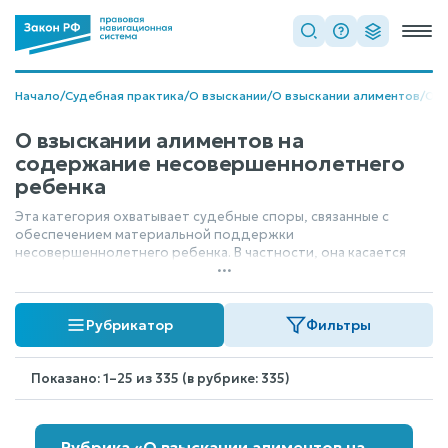
Начало
/
Судебная практика
/
О взыскании
/
О взыскании алиментов
/
О в
О взыскании алиментов на
содержание несовершеннолетнего
ребенка
Эта категория охватывает судебные споры, связанные с
обеспечением материальной поддержки
несовершеннолетнего ребенка. В частности, она касается
...
ситуаций, когда родители договариваются или суд
устанавливает обязанность выплачивать алименты не в долях
от дохода, а в фиксированной, твердой денежной сумме.
Рубрикатор
Фильтры
Это применяется, когда доход плательщика нестабилен или
не поддается точному расчету.
Показано: 1–25 из 335 (в рубрике: 335)
Рубрика «О взыскании алиментов на