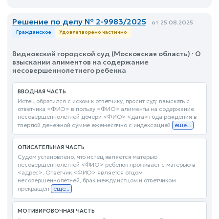
Решение по делу № 2-9983/2025
от 25.08.2025
Гражданское
Удовлетворено частично
Видновский городской суд (Московская область) · О
взыскании алиментов на содержание
несовершеннолетнего ребенка
ВВОДНАЯ ЧАСТЬ
Истец обратился с иском к ответчику, просит суд: взыскать с
ответчика <ФИО> в пользу <ФИО> алименты на содержание
несовершеннолетней дочери <ФИО> <дата> года рождения в
твердой денежной сумме ежемесячно с индексацией
еще...
ОПИСАТЕЛЬНАЯ ЧАСТЬ
Судом установлено, что истец является матерью
несовершеннолетней <ФИО> ребёнок проживает с матерью в
<адрес>. Ответчик <ФИО> является отцом
несовершеннолетней, брак между истцом и ответчиком
прекращен
еще...
МОТИВИРОВОЧНАЯ ЧАСТЬ