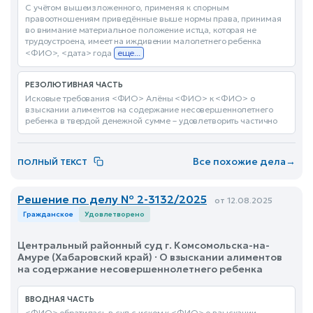
С учётом вышеизложенного, применяя к спорным
правоотношениям приведённые выше нормы права, принимая
во внимание материальное положение истца, которая не
трудоустроена, имеет на иждивении малолетнего ребенка
<ФИО>, <дата> года
еще...
РЕЗОЛЮТИВНАЯ ЧАСТЬ
Исковые требования <ФИО> Алёны <ФИО> к <ФИО> о
взыскании алиментов на содержание несовершеннолетнего
ребенка в твердой денежной сумме – удовлетворить частично
Все похожие дела
→
ПОЛНЫЙ ТЕКСТ
Решение по делу № 2-3132/2025
от 12.08.2025
Гражданское
Удовлетворено
Центральный районный суд г. Комсомольска-на-
Амуре (Хабаровский край) · О взыскании алиментов
на содержание несовершеннолетнего ребенка
ВВОДНАЯ ЧАСТЬ
<ФИО> обратилась в суд с иском к <ФИО> о взыскании