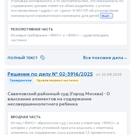
Учитывая изложенного, и то обстоятельство, что обязанность по
содержанию дочери лежит на обоих родителях, с учетом
постановления <адрес> от <дата> N 851-ПП об установлении
минимального прожиточного минимума для детей
еще...
РЕЗОЛЮТИВНАЯ ЧАСТЬ
Исковые требования <ФИО> к <ФИО> – удовлетворить
частично
Все похожие дела
→
ПОЛНЫЙ ТЕКСТ
Решение по делу № 02-3916/2025
от 22.08.2025
Гражданское
Удовлетворено частично
Савеловский районный суд (Город Москва) · О
взыскании алиментов на содержание
несовершеннолетнего ребенка
ВВОДНАЯ ЧАСТЬ
Истец <ФИО> обратился в суд с иском к ответчику <ФИО>, в
котором с учетом уточнений просила взыскать с ответчика
алименты на содержание сына в размере 1,5 прожиточного