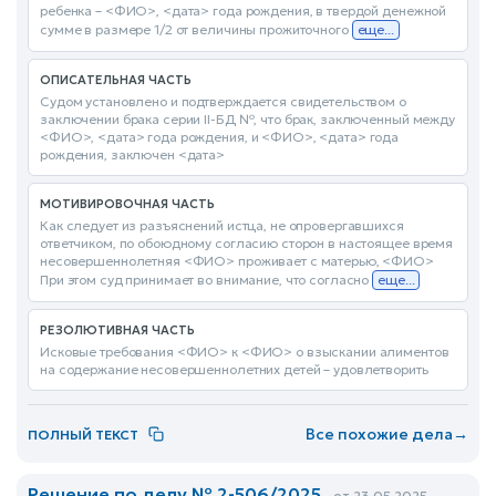
ребенка – <ФИО>, <дата> года рождения, в твердой денежной
сумме в размере 1/2 от величины прожиточного
еще...
ОПИСАТЕЛЬНАЯ ЧАСТЬ
Судом установлено и подтверждается свидетельством о
заключении брака серии II-БД №, что брак, заключенный между
<ФИО>, <дата> года рождения, и <ФИО>, <дата> года
рождения, заключен <дата>
МОТИВИРОВОЧНАЯ ЧАСТЬ
Как следует из разъяснений истца, не опровергавшихся
ответчиком, по обоюдному согласию сторон в настоящее время
несовершеннолетняя <ФИО> проживает с матерью, <ФИО>
При этом суд принимает во внимание, что согласно
еще...
РЕЗОЛЮТИВНАЯ ЧАСТЬ
Исковые требования <ФИО> к <ФИО> о взыскании алиментов
на содержание несовершеннолетних детей – удовлетворить
Все похожие дела
→
ПОЛНЫЙ ТЕКСТ
Решение по делу № 2-506/2025
от 23.05.2025