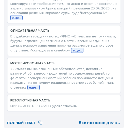
мотивируя свои требования тем, что истец и ответчик состояли в
зарегистрированном браке, который прекращен 23.06.2023г. на
основании решения мирового судьи судебного участка №
еще...
ОПИСАТЕЛЬНАЯ ЧАСТЬ
В судебном заседании истец <ФИО>-Б. участия не принимала,
будучи надлежаще извещена о месте и времени слушания
дела, в исковом заявлении просила рассмотреть дело в свое
отсутствие. Исследовав в судебном
еще...
МОТИВИРОВОЧНАЯ ЧАСТЬ
Учитывая вышеизложенные обстоятельства, исходя из
взаимной обязанности родителей по содержанию детей, тот
факт, что несовершеннолетний ребенок проживает с истцом и
находится на ее полном иждивении, размер заработной платы
ответчика
еще...
РЕЗОЛЮТИВНАЯ ЧАСТЬ
Иск <ФИО>-Б. к <ФИО> удовлетворить
Все похожие дела
→
ПОЛНЫЙ ТЕКСТ