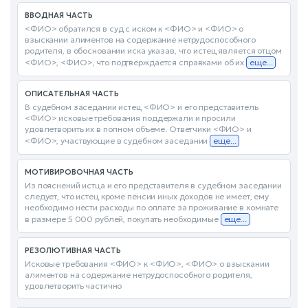
ВВОДНАЯ ЧАСТЬ
<ФИО> обратился в суд с иском к <ФИО> и <ФИО> о
взыскании алиментов на содержание нетрудоспособного
родителя, в обосновании иска указав, что истец является отцом
<ФИО>, <ФИО>, что подтверждается справками об их
еще...
ОПИСАТЕЛЬНАЯ ЧАСТЬ
В судебном заседании истец <ФИО> и его представитель
<ФИО> исковые требования поддержали и просили
удовлетворить их в полном объеме. Ответчики <ФИО> и
<ФИО>, участвующие в судебном заседании
еще...
МОТИВИРОВОЧНАЯ ЧАСТЬ
Из пояснений истца и его представителя в судебном заседании
следует, что истец кроме пенсии иных доходов не имеет, ему
необходимо нести расходы по оплате за проживание в комнате
в размере 5 000 рублей, покупать необходимые
еще...
РЕЗОЛЮТИВНАЯ ЧАСТЬ
Исковые требования <ФИО> к <ФИО>, <ФИО> о взыскании
алиментов на содержание нетрудоспособного родителя,
удовлетворить частично