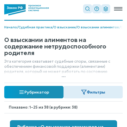
Начало
/
Судебная практика
/
О взыскании
/
О взыскании алиментов
/
О в
О взыскании алиментов на
содержание нетрудоспособного
родителя
Эта категория охватывает судебные споры, связанные с
обеспечением финансовой поддержки (алиментами)
родителя, который не может работать по состоянию
...
здоровья или другим причинам. Суды рассматривают
вопросы установления размера и порядка выплаты средств,
необходимых для содержания такого родителя, чтобы
Рубрикатор
Фильтры
обеспечить его достойное существование.
Показано: 1–25 из 38 (в рубрике: 38)
Рубрика «О взыскании алиментов на