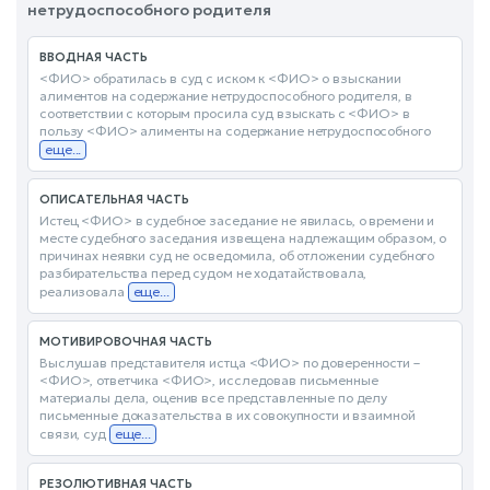
нетрудоспособного родителя
ВВОДНАЯ ЧАСТЬ
<ФИО> обратилась в суд с иском к <ФИО> о взыскании
алиментов на содержание нетрудоспособного родителя, в
соответствии с которым просила суд взыскать с <ФИО> в
пользу <ФИО> алименты на содержание нетрудоспособного
еще...
ОПИСАТЕЛЬНАЯ ЧАСТЬ
Истец <ФИО> в судебное заседание не явилась, о времени и
месте судебного заседания извещена надлежащим образом, о
причинах неявки суд не осведомила, об отложении судебного
разбирательства перед судом не ходатайствовала,
реализовала
еще...
МОТИВИРОВОЧНАЯ ЧАСТЬ
Выслушав представителя истца <ФИО> по доверенности –
<ФИО>, ответчика <ФИО>, исследовав письменные
материалы дела, оценив все представленные по делу
письменные доказательства в их совокупности и взаимной
связи, суд
еще...
РЕЗОЛЮТИВНАЯ ЧАСТЬ