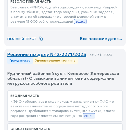
РЕЗОЛЮТИВНАЯ ЧАСТЬ
Взыскать с <ФИО>, <дата> года рождения, уроженца <адрес>
в пользу <ФИО>, <дата> года рождения, уроженки <адрес> ,
алименты на её содержание в твердой денежной сумм в
размере 15 000 руб. с последующей
еще...
Все похожие дела
→
ПОЛНЫЙ ТЕКСТ
Решение по делу № 2-2271/2023
от 29.11.2023
Гражданское
Удовлетворено частично
Рудничный районный суд г. Кемерово (Кемеровская
область) · О взыскании алиментов на содержание
нетрудоспособного родителя
ВВОДНАЯ ЧАСТЬ
<ФИО> обратилась в суд с исковым заявлением к <ФИО> о
взыскании алиментов на содержание нетрудоспособного
родителя. Требования мотивированы тем, что <ФИО>, <дата>
года рождения является сыном истца, что
еще...
ОПИСАТЕЛЬНАЯ ЧАСТЬ