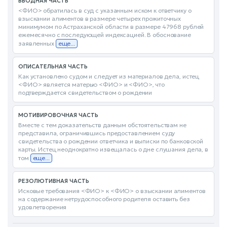
ВВОДНАЯ ЧАСТЬ
<ФИО> обратилась в суд с указанным иском к ответчику о
взыскании алиментов в размере четырех прожиточных
минимумом по Астраханской области в размере 47968 рублей
ежемесячно с последующей индексацией. В обоснование
заявленных
еще...
ОПИСАТЕЛЬНАЯ ЧАСТЬ
Как установлено судом и следует из материалов дела, истец
<ФИО> является матерью <ФИО> и <ФИО>, что
подтверждается свидетельством о рождении
МОТИВИРОВОЧНАЯ ЧАСТЬ
Вместе с тем доказательств данным обстоятельствам не
представила, ограничившись предоставлением суду
свидетельства о рождении ответчика и выписки по банковской
карты. Истец неоднократно извещалась о дне слушания дела, в
том
еще...
РЕЗОЛЮТИВНАЯ ЧАСТЬ
Исковые требования <ФИО> к <ФИО> о взыскании алиментов
на содержание нетрудоспособного родителя оставить без
удовлетворения