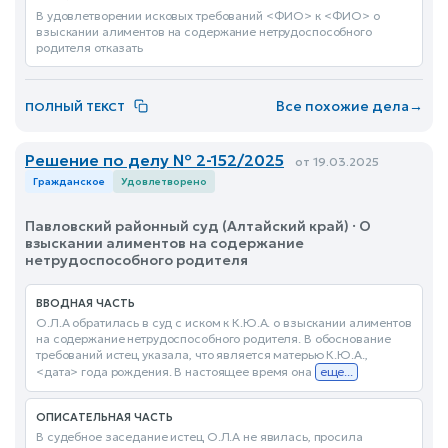
В удовлетворении исковых требований <ФИО> к <ФИО> о
взыскании алиментов на содержание нетрудоспособного
родителя отказать
Все похожие дела
→
ПОЛНЫЙ ТЕКСТ
Решение по делу № 2-152/2025
от 19.03.2025
Гражданское
Удовлетворено
Павловский районный суд (Алтайский край) · О
взыскании алиментов на содержание
нетрудоспособного родителя
ВВОДНАЯ ЧАСТЬ
О.Л.А обратилась в суд с иском к К.Ю.А. о взыскании алиментов
на содержание нетрудоспособного родителя. В обоснование
требований истец указала, что является матерью К.Ю.А.,
<дата> года рождения. В настоящее время она
еще...
ОПИСАТЕЛЬНАЯ ЧАСТЬ
В судебное заседание истец О.Л.А не явилась, просила