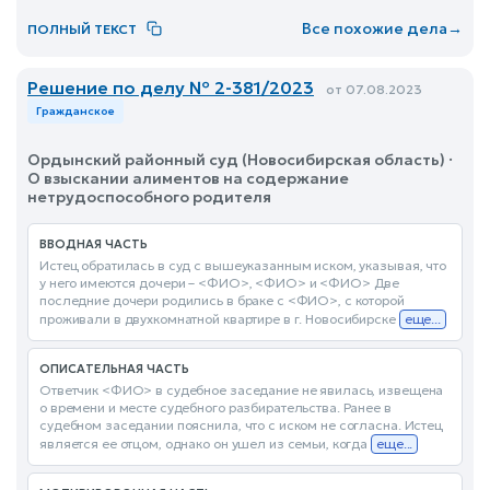
Все похожие дела
→
ПОЛНЫЙ ТЕКСТ
Решение по делу № 2-381/2023
от 07.08.2023
Гражданское
Ордынский районный суд (Новосибирская область) ·
О взыскании алиментов на содержание
нетрудоспособного родителя
ВВОДНАЯ ЧАСТЬ
Истец обратилась в суд с вышеуказанным иском, указывая, что
у него имеются дочери – <ФИО>, <ФИО> и <ФИО> Две
последние дочери родились в браке с <ФИО>, с которой
проживали в двухкомнатной квартире в г. Новосибирске
еще...
ОПИСАТЕЛЬНАЯ ЧАСТЬ
Ответчик <ФИО> в судебное заседание не явилась, извещена
о времени и месте судебного разбирательства. Ранее в
судебном заседании пояснила, что с иском не согласна. Истец
является ее отцом, однако он ушел из семьи, когда
еще...