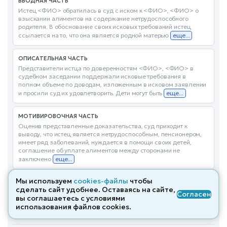
ВВОДНАЯ ЧАСТЬ
Истец <ФИО> обратилась в суд с иском к <ФИО>, <ФИО> о
взыскании алиментов на содержание нетрудоспособного
родителя. В обоснование своих исковых требований истец
ссылается на то, что она является родной матерью
еще...
ОПИСАТЕЛЬНАЯ ЧАСТЬ
Представители истца по доверенностям <ФИО>, <ФИО> в
судебном заседании поддержали исковые требования в
полном объеме по доводам, изложенным в исковом заявлении
и просили суд их удовлетворить. Дети могут быть
еще...
МОТИВИРОВОЧНАЯ ЧАСТЬ
Оценив представленные доказательства, суд приходит к
выводу, что истец является нетрудоспособным, пенсионером,
имеет ряд заболеваний, нуждается в помощи своих детей,
соглашение об уплате алиментов между сторонами не
заключено
еще...
Мы используем
cookies-файлы
чтобы
РЕЗОЛЮТИВНАЯ ЧАСТЬ
сделать сайт удобнее. Оставаясь на сайте,
Исковое заявление <ФИО> к <ФИО>, <ФИО> о взыскании
Согласен
вы соглашаетесь с условиями
алиментов на содержание нетрудоспособного родителя -
использования файлов cооkies.
удовлетворить