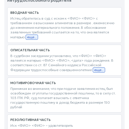
нетрудоспособного родителя
ВВОДНАЯ ЧАСТЬ
Истец обратилась в суд с иском к <ФИО> <ФИО> с
требованием о взыскании алиментов в размере . ежемесячно
до изменения материального положения. В обоснование
заявленных требований ссылается на то, что она является
матерью
еще...
ОПИСАТЕЛЬНАЯ ЧАСТЬ
В судебном заседании установлено, что <ФИО> <ФИО>
является матерью <ФИО> <ФИО>, <дата> года рождения. В
соответствии со ст. 87 Семейного кодекса Российской
Федерации трудоспособные совершеннолетние
еще...
МОТИВИРОВОЧНАЯ ЧАСТЬ
Принимая во внимание, что при подаче заявления истец был
освобожден от уплаты государственной пошлины, то в силу ст.
103 ГПК РФ, суд полагает взыскать с ответчика
государственную пошлину в доход бюджета в размере 150
рублей
РЕЗОЛЮТИВНАЯ ЧАСТЬ
Иск <ФИО> <ФИО> – удовлетворить