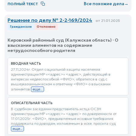
Все похожие дела
→
ПОЛНЫЙ ТЕКСТ
Решение по делу № 2-2-169/2024
от 21.01.2025
Гражданское
Отклонено
Кировский районный суд (Калужская область) · О
взыскании алиментов на содержание
нетрудоспособного родителя
ВВОДНАЯ ЧАСТЬ
27.11.2024г. Отдел социальной защиты населения
администрации МР «<адрес>» <адрес>, действующий в
интересах недееспособной <ФИО>, обратился в суд с
вышеуказанным иском к ответчику <ФИО> о взыскании
алиментов
еще...
ОПИСАТЕЛЬНАЯ ЧАСТЬ
В судебном заседании представитель истца ОСЗН
администрации МР «<адрес>» <адрес> по доверенности от
17.01.2025г. <ФИО>, предъявленные исковые требования
поддержала по доводам, изложенным в иске, просила суд
еще...