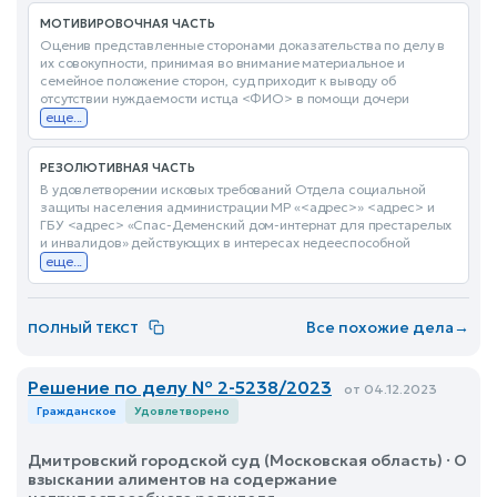
МОТИВИРОВОЧНАЯ ЧАСТЬ
Оценив представленные сторонами доказательства по делу в
их совокупности, принимая во внимание материальное и
семейное положение сторон, суд приходит к выводу об
отсутствии нуждаемости истца <ФИО> в помощи дочери
еще...
РЕЗОЛЮТИВНАЯ ЧАСТЬ
В удовлетворении исковых требований Отдела социальной
защиты населения администрации МР «<адрес>» <адрес> и
ГБУ <адрес> «Спас-Деменский дом-интернат для престарелых
и инвалидов» действующих в интересах недееспособной
еще...
Все похожие дела
→
ПОЛНЫЙ ТЕКСТ
Решение по делу № 2-5238/2023
от 04.12.2023
Гражданское
Удовлетворено
Дмитровский городской суд (Московская область) · О
взыскании алиментов на содержание