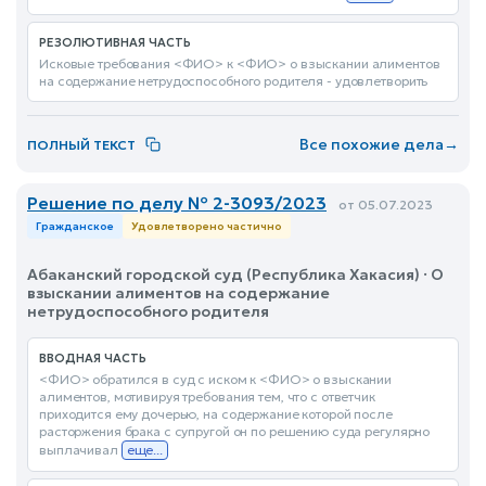
РЕЗОЛЮТИВНАЯ ЧАСТЬ
Исковые требования <ФИО> к <ФИО> о взыскании алиментов
на содержание нетрудоспособного родителя - удовлетворить
Все похожие дела
→
ПОЛНЫЙ ТЕКСТ
Решение по делу № 2-3093/2023
от 05.07.2023
Гражданское
Удовлетворено частично
Абаканский городской суд (Республика Хакасия) · О
взыскании алиментов на содержание
нетрудоспособного родителя
ВВОДНАЯ ЧАСТЬ
<ФИО> обратился в суд с иском к <ФИО> о взыскании
алиментов, мотивируя требования тем, что с ответчик
приходится ему дочерью, на содержание которой после
расторжения брака с супругой он по решению суда регулярно
выплачивал
еще...