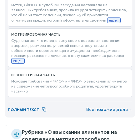
Истец <ФИО> в судебном заседании настаивала на
заявленных требованиях, просила их удовлетворить, пояснила,
что ей не хватает ее пенсии, поскольку ей приходится
оплачивать кредит, который оформляла на свое имя
еще...
МОТИВИРОВОЧНАЯ ЧАСТЬ
Суд полагает, что истец в силу своего возраста и состояния
здоровья, размера получаемой пенсии, отсутствия в
собственности дорогостоящего имущества, необходимости
несения расходов на лечение, оплату ежемесячных расходов
еще...
РЕЗОЛЮТИВНАЯ ЧАСТЬ
Исковые требования <ФИО> к <ФИО> о взыскании алиментов
на содержание нетрудоспособного родителя, удовлетворить
частично
Все похожие дела
→
ПОЛНЫЙ ТЕКСТ
Рубрика «О взыскании алиментов на
содержание нетрудоспособного