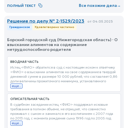
Все похожие дела
→
ПОЛНЫЙ ТЕКСТ
Решение по делу № 2-1529/2023
от 04.05.2023
Гражданское
Удовлетворено частично
Борский городской суд (Нижегородская область) · О
взыскании алиментов на содержание
нетрудоспособного родителя
ВВОДНАЯ ЧАСТЬ
Истец <ФИО> обратился в суд с настоящим иском к ответчику
<ФИО> о взыскании алиментов на свое содержание в твердой
денежной сумме в размере 10 000 рублей, что составляет 0,86
доли величины прожиточного минимума, установленного
еще...
ОПИСАТЕЛЬНАЯ ЧАСТЬ
В судебном заседании истец <ФИО> поддержал исковые
требования в полном объеме, не отрицает, что совместно
проживал с сыном и занимался его воспитанием с 2007 года
по 2013 год, с момента рождения сына 1996 год по 2005 год
еще...