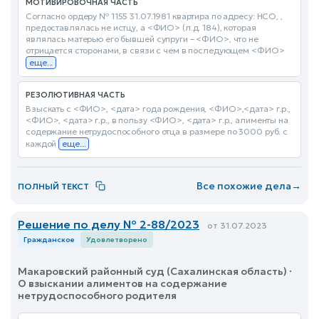
МОТИВИРОВОЧНАЯ ЧАСТЬ
Согласно ордеру № 1155 31.07.1981 квартира по адресу: НСО, ,
предоставлялась не истцу, а <ФИО> (л.д. 184), которая
являлась матерью его бывшей супруги – <ФИО>, что не
отрицается сторонами, в связи с чем в последующем <ФИО>
еще...
РЕЗОЛЮТИВНАЯ ЧАСТЬ
Взыскать с <ФИО>, <дата> года рождения, <ФИО>,<дата> г.р.,
<ФИО>, <дата> г.р., в пользу <ФИО>, <дата> г.р., алименты на
содержание нетрудоспособного отца в размере по 3000 руб. с
каждой
еще...
Все похожие дела
→
ПОЛНЫЙ ТЕКСТ
Решение по делу № 2-88/2023
от 31.07.2023
Гражданское
Удовлетворено
Макаровский районный суд (Сахалинская область) ·
О взыскании алиментов на содержание
нетрудоспособного родителя