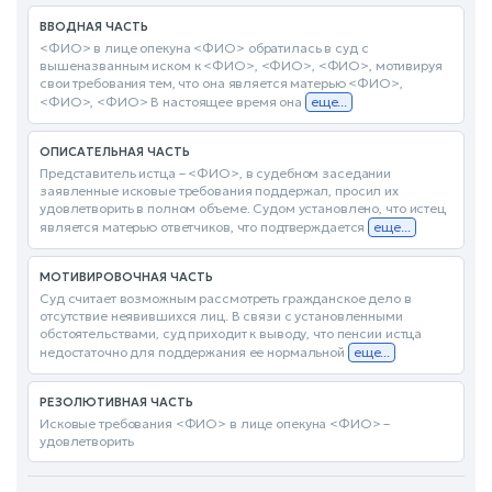
ВВОДНАЯ ЧАСТЬ
<ФИО> в лице опекуна <ФИО> обратилась в суд с
вышеназванным иском к <ФИО>, <ФИО>, <ФИО>, мотивируя
свои требования тем, что она является матерью <ФИО>,
<ФИО>, <ФИО> В настоящее время она
еще...
ОПИСАТЕЛЬНАЯ ЧАСТЬ
Представитель истца – <ФИО>, в судебном заседании
заявленные исковые требования поддержал, просил их
удовлетворить в полном объеме. Судом установлено, что истец
является матерью ответчиков, что подтверждается
еще...
МОТИВИРОВОЧНАЯ ЧАСТЬ
Суд считает возможным рассмотреть гражданское дело в
отсутствие неявившихся лиц. В связи с установленными
обстоятельствами, суд приходит к выводу, что пенсии истца
недостаточно для поддержания ее нормальной
еще...
РЕЗОЛЮТИВНАЯ ЧАСТЬ
Исковые требования <ФИО> в лице опекуна <ФИО> –
удовлетворить