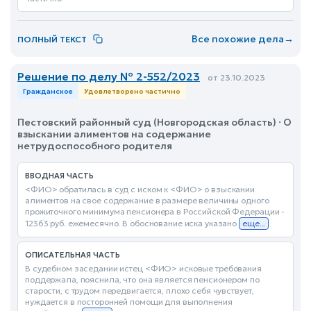
Все похожие дела
→
ПОЛНЫЙ ТЕКСТ
Решение по делу № 2-552/2023
от 23.10.2023
Гражданское
Удовлетворено частично
Пестовский районный суд (Новгородская область) · О
взыскании алиментов на содержание
нетрудоспособного родителя
ВВОДНАЯ ЧАСТЬ
<ФИО> обратилась в суд с иском к <ФИО> о взыскании
алиментов на свое содержание в размере величины одного
прожиточного минимума пенсионера в Российской Федерации -
12363 руб. ежемесячно. В обоснование иска указано
еще...
ОПИСАТЕЛЬНАЯ ЧАСТЬ
В судебном заседании истец <ФИО> исковые требования
поддержала, пояснила, что она является пенсионером по
старости, с трудом передвигается, плохо себя чувствует,
нуждается в посторонней помощи для выполнения