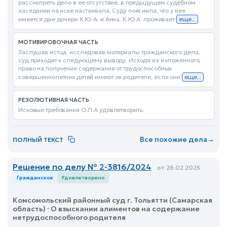
рассмотреть дело в ее отсутствие, в предыдущем судебном
заседании на иске настаивала. Суду пояснила, что у нее
имеется две дочери К.Ю.А. и Анна. К.Ю.А. проживает
еще...
МОТИВИРОВОЧНАЯ ЧАСТЬ
Заслушав истца, исследовав материалы гражданского дела,
суд приходит к следующему выводу. Исходя из изложенного,
право на получение содержания от трудоспособных
совершеннолетних детей имеют их родители, если они
еще...
РЕЗОЛЮТИВНАЯ ЧАСТЬ
Исковые требования О.Л.А удовлетворить
Все похожие дела
→
ПОЛНЫЙ ТЕКСТ
Решение по делу № 2-3816/2024
от 26.02.2025
Гражданское
Удовлетворено
Комсомольский районный суд г. Тольятти (Самарская
область) · О взыскании алиментов на содержание
нетрудоспособного родителя