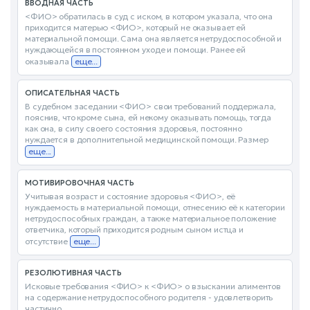
ВВОДНАЯ ЧАСТЬ
<ФИО> обратилась в суд с иском, в котором указала, что она
приходится матерью <ФИО>, который не оказывает ей
материальной помощи. Сама она является нетрудоспособной и
нуждающейся в постоянном уходе и помощи. Ранее ей
оказывала
еще...
ОПИСАТЕЛЬНАЯ ЧАСТЬ
В судебном заседании <ФИО> свои требований поддержала,
пояснив, что кроме сына, ей некому оказывать помощь, тогда
как она, в силу своего состояния здоровья, постоянно
нуждается в дополнительной медицинской помощи. Размер
еще...
МОТИВИРОВОЧНАЯ ЧАСТЬ
Учитывая возраст и состояние здоровья <ФИО>, её
нуждаемость в материальной помощи, отнесению её к категории
нетрудоспособных граждан, а также материальное положение
ответчика, который приходится родным сыном истца и
отсутствие
еще...
РЕЗОЛЮТИВНАЯ ЧАСТЬ
Исковые требования <ФИО> к <ФИО> о взыскании алиментов
на содержание нетрудоспособного родителя - удовлетворить
частично