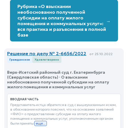
Рубрика «О взыскании
необоснованно полученной
субсидии на оплату жилого
→
помещения и коммунальных услуг»:
вся практика и разъяснения в полной
базе
Решение по делу № 2-6656/2022
от 25.10.2022
Гражданское
Удовлетворено
Верх-Исетский районный суд г. Екатеринбурга
(Свердловская область) · О взыскании
необоснованно полученной субсидии на оплату
жилого помещения и коммунальных услуг
ВВОДНАЯ ЧАСТЬ
Представитель истца обратился в суд с вышеуказанным иском,
в обоснование которого пояснил, что на основании заявлений
<ФИО> о предоставлении субсидии на оплату жилого
помещения и коммунальных услуг, уполномоченным органом
были приняты
еще...