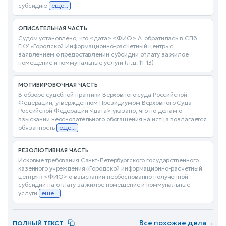
субсидию
еще...
ОПИСАТЕЛЬНАЯ ЧАСТЬ
Судом установлено, что <дата> <ФИО>.А. обратилась в СПб
ГКУ «Городской Информационно-расчетный центр» с
заявлением о предоставлении субсидии оплату за жилое
помещение и коммунальные услуги (л.д. 11-13)
МОТИВИРОВОЧНАЯ ЧАСТЬ
В обзоре судебной практики Верховного суда Российской
Федерации, утвержденном Президиумом Верховного Суда
Российской Федерации <дата> указано, что по делам о
взыскании неосновательного обогащения на истца возлагается
обязанность
еще...
РЕЗОЛЮТИВНАЯ ЧАСТЬ
Исковые требования Санкт-Петербургского государственного
казенного учреждения «Городской информационно-расчетный
центр» к <ФИО> о взыскании необоснованно полученной
субсидии на оплату за жилое помещение и коммунальные
услуги
еще...
Все похожие дела
→
ПОЛНЫЙ ТЕКСТ