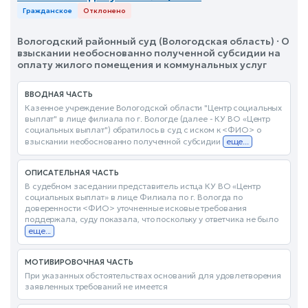
Гражданское
Отклонено
Вологодский районный суд (Вологодская область) · О
взыскании необоснованно полученной субсидии на
оплату жилого помещения и коммунальных услуг
ВВОДНАЯ ЧАСТЬ
Казенное учреждение Вологодской области "Центр социальных
выплат" в лице филиала по г. Вологде (далее - КУ ВО «Центр
социальных выплат") обратилось в суд с иском к <ФИО> о
взыскании необоснованно полученной субсидии
еще...
ОПИСАТЕЛЬНАЯ ЧАСТЬ
В судебном заседании представитель истца КУ ВО «Центр
социальных выплат» в лице Филиала по г. Вологда по
доверенности <ФИО> уточненные исковые требования
поддержала, суду показала, что поскольку у ответчика не было
еще...
МОТИВИРОВОЧНАЯ ЧАСТЬ
При указанных обстоятельствах оснований для удовлетворения
заявленных требований не имеется