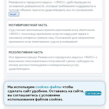
Режевского городского округа – <ФИО>, действующая на
основании доверенности, исковые требования поддержала в
полном объеме, просила удовлетворить иск по основаниям
еще...
МОТИВИРОВОЧНАЯ ЧАСТЬ
Суд считает возможным принять признание иска ответчиком
<ФИО>, поскольку признание иска не нарушает права и
законные интересы третьих лиц. Оснований для непринятия
признания иска ответчиками суд не усматривает
РЕЗОЛЮТИВНАЯ ЧАСТЬ
Иск Администрации Режевского городского округа к <ФИО> о
взыскании неосновательно полученной суммы субсидии на
оплату жилого помещения и коммунальных услуг,
удовлетворить
Все похожие дела
→
ПОЛНЫЙ ТЕКСТ
Мы используем
cookies-файлы
чтобы
сделать сайт удобнее. Оставаясь на сайте,
Согласен
вы соглашаетесь с условиями
Решение по делу № 2-777/2023
от 27.02.2023
использования файлов cооkies.
Гражданское
Удовлетворено