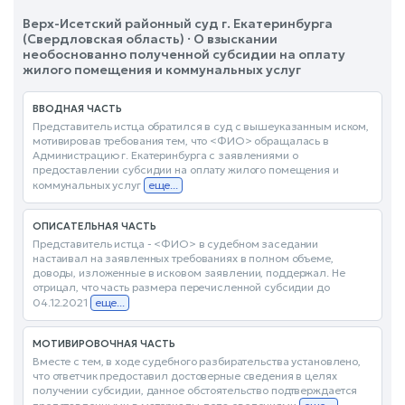
Верх-Исетский районный суд г. Екатеринбурга
(Свердловская область) · О взыскании
необоснованно полученной субсидии на оплату
жилого помещения и коммунальных услуг
ВВОДНАЯ ЧАСТЬ
Представитель истца обратился в суд с вышеуказанным иском,
мотивировав требования тем, что <ФИО> обращалась в
Администрацию г. Екатеринбурга с заявлениями о
предоставлении субсидии на оплату жилого помещения и
коммунальных услуг
еще...
ОПИСАТЕЛЬНАЯ ЧАСТЬ
Представитель истца - <ФИО> в судебном заседании
настаивал на заявленных требованиях в полном объеме,
доводы, изложенные в исковом заявлении, поддержал. Не
отрицал, что часть размера перечисленной субсидии до
04.12.2021
еще...
МОТИВИРОВОЧНАЯ ЧАСТЬ
Вместе с тем, в ходе судебного разбирательства установлено,
что ответчик предоставил достоверные сведения в целях
получении субсидии, данное обстоятельство подтверждается