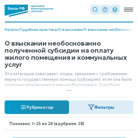
Начало
/
Судебная практика
/
О взыскании
/
О взыскании необоснованно
О взыскании необоснованно
полученной субсидии на оплату
жилого помещения и коммунальных
услуг
Эта категория охватывает споры, связанные с требованием
вернуть государственную помощь (субсидию), если она была
получена неправомерно или необоснованно. Судебные
...
разбирательства касаются ситуаций, когда получатель
субсидии не соответствовал установленным критериям или
нарушил условия предоставления этой финансовой
Рубрикатор
Фильтры
поддержки на оплату жилья и коммунальных услуг.
Показано: 1–25 из 28 (в рубрике: 28)