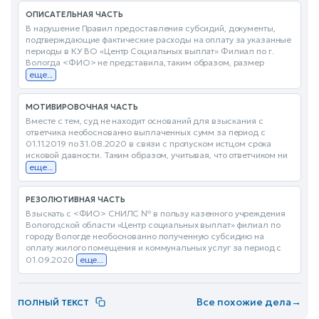
ОПИСАТЕЛЬНАЯ ЧАСТЬ
В нарушение Правил предоставления субсидий, документы,
подтверждающие фактические расходы на оплату за указанные
периоды в КУ ВО «Центр Социальных выплат» Филиал по г.
Вологда <ФИО> не представила, таким образом, размер
еще...
МОТИВИРОВОЧНАЯ ЧАСТЬ
Вместе с тем, суд не находит оснований для взыскания с
ответчика необоснованно выплаченных сумм за период с
01.11.2019 по 31.08.2020 в связи с пропуском истцом срока
исковой давности. Таким образом, учитывая, что ответчиком ни
еще...
РЕЗОЛЮТИВНАЯ ЧАСТЬ
Взыскать с <ФИО> СНИЛС № в пользу казенного учреждения
Вологодской области «Центр социальных выплат» филиал по
городу Вологде необоснованно полученную субсидию на
оплату жилого помещения и коммунальных услуг за период с
01.09.2020
еще...
Все похожие дела
→
ПОЛНЫЙ ТЕКСТ