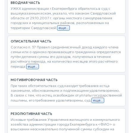
ВВОДНАЯ ЧАСТЬ
УЖКХ администрации г.Екатеринбурга обратилось в суд с
вышеуказанным иском, указало, что законом Свердловской
области от 29.10.2007 г. органы местного самоуправления
городских и муниципальных районов, расположенных на
территории Свердловской
еще...
ОПИСАТЕЛЬНАЯ ЧАСТЬ
Согласно п. 37 Правил среднемесячный доход каждого члена
семьи или о одиноко проживающего гражданина определяется
путём деления суммы его доходов, полученных в течение
расчётного периода, на количество месяцев этого расчётного
периода
еще...
МОТИВИРОВОЧНАЯ ЧАСТЬ
При таких обстоятельствах суд находит требования истца
законными, обоснованными и подлежащими удовлетворению.
В связи с тем, что истец освобожден от уплаты государственной
пошлины, его требования удовлетворены, суд
еще...
РЕЗОЛЮТИВНАЯ ЧАСТЬ
Исковые требования Управления жилищного и коммунального
хозяйства администрации города Екатеринбурга к <ФИО> о
взыскании неосновательно полученной суммы субсидии на