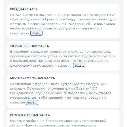
ВВОДНАЯ ЧАСТЬ
КУ ВО «Центр соцвыплат» в лице филиала по г. Вологда КУ ВО
«Центр соцвыплат» обратилось в Свердловский районный суд г.
Костромы с исковым заявлением к Федорицкой ... о взыскании
необоснованно полученной субсидии на оплату жилого
помещения
еще...
ОПИСАТЕЛЬНАЯ ЧАСТЬ
В судебном заседании представитель истца не присутствует,
просили рассмотреть дело в их отсутствие. Судом установлено
и подтверждено материалами дела, что жилое помещение,
расположенное по адресу: <адрес>..;
еще...
МОТИВИРОВОЧНАЯ ЧАСТЬ
Исследовав материалы дела, суд приходит к следующим
выводам. По смыслу положений пункта 3 статьи 1109
Гражданского кодекса Российской Федерации, не считаются
неосновательным обогащением и не подлежат возврату в
качестве
еще...
РЕЗОЛЮТИВНАЯ ЧАСТЬ
Исковые требования Казенного учреждения Вологодской
области «Центр социальных выплат» удовлетворить