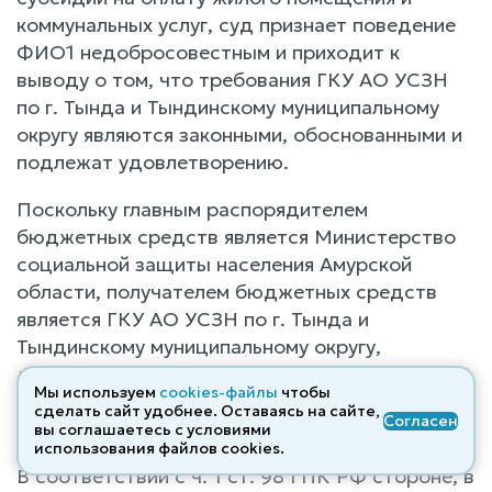
коммунальных услуг, суд признает поведение
ФИО1 недобросовестным и приходит к
выводу о том, что требования ГКУ АО УСЗН
по г. Тында и Тындинскому муниципальному
округу являются законными, обоснованными и
подлежат удовлетворению.
Поскольку главным распорядителем
бюджетных средств является Министерство
социальной защиты населения Амурской
области, получателем бюджетных средств
является ГКУ АО УСЗН по г. Тында и
Тындинскому муниципальному округу,
денежные средства подлежат взысканию в
Мы используем
cookies-файлы
чтобы
пользу ГКУ АО УСЗН по г. Тында и
сделать сайт удобнее. Оставаясь на сайте,
Согласен
Тындинскому муниципальному округу.
вы соглашаетесь с условиями
использования файлов cооkies.
В соответствии с ч. 1 ст. 98 ГПК РФ стороне, в