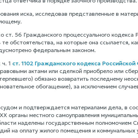
стца ответчика в порядке заочного производства.
ования иска, исследовав представленные в матер
ующему.
со ст. 56 Гражданского процессуального кодекса
те обстоятельства, на которые она ссылается, ка
едусмотрено федеральным законом.
 ч. 1
ст. 1102 Гражданского кодекса Российско
правовыми актами или сделкой приобрело или сбер
отерпевшего) обязано возвратить последнему нео
новательное обогащение), за исключением случае
 судом и подтверждается материалами дела, в со
ХХ органы местного самоуправления муниципальн
ласти наделены государственным полномочием С
дий на оплату жилого помещения и коммунальных у