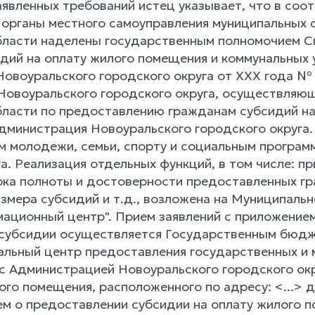
аявленных требований истец указывает, что в соо
органы местного самоуправления муниципальных 
ласти наделены государственным полномочием С
дий на оплату жилого помещения и коммунальных 
овоуральского городского округа от ХХХ года №
Новоуральского городского округа, осуществляю
ласти по предоставлению гражданам субсидий на
 Администрация Новоуральского городского округа
м молодежи, семьи, спорту и социальным програ
а. Реализация отдельных функций, в том числе: п
рка полноты и достоверности предоставленных г
азмера субсидий и т.д., возложена на Муниципал
ационный центр". Прием заявлений с приложение
 субсидии осуществляется Государственным бюд
льный центр предоставления государственных и м
с Администрацией Новоуральского городского окр
го помещения, расположенного по адресу: <...> д.
ем о предоставлении субсидии на оплату жилого п