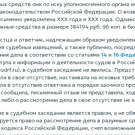
ных средств они по иску уполномоченного органа 
законодательством Российской Федерации. О воз
исьменно уведомлена ХХХ года и ХХХ года. Однак
жные средства в размере 184194 руб. 96 коп. в б
стца и ответчик, надлежащим образом уведомлен
ия судебных извещений, а также публично, посре
ния дела в соответствии со статьями
14
и
16 Феде
тупа к информации о деятельности судов в Росси
.sudrf.ru), в судебное заседание не явились. Пред
а в свое отсутствие, настаивала на исковых треб
ла в отсутствие ответчика в порядке заочного пр
е сообщила, письменный отзыв не представила, хо
либо о рассмотрении дела в свое отсутствие не з
е в судебном заседании является правом, а не об
уется право на рассмотрение дела в разумные сро
 кодекса Российской Федерации, счел возможным