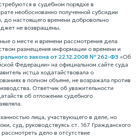
истребуются в судебном порядке в
врате необоснованно полученной субсидии
о, до настоящего времени добровольно
юджет не возвращены.
ные о месте и времени рассмотрения дела
дством размещения информации о времени и
рального закона от 22.12.2008 № 262-ФЗ
«Об
йской Федерации» на официальном сайте суда
ставитель истца ходатайствовала о
ованиях в полном объеме, не возражала против
оизводства. Ответчик об уважительности
датайств об отложении судебного
аявляла.
язанностью лица, участвующего в деле, но
ки, суд, руководствуясь ст. 167 Гражданского
 рассмотреть дело в отсутствие