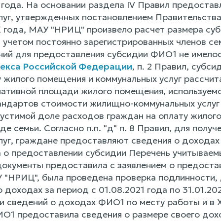
 года. На основании раздела IV Правил предостав
луг, утвержденных постановлением Правительства 
Х года, МАУ "НРИЦ" произвело расчет размера суб
с учетом постоянно зарегистрированных членов се
ий для предоставления субсидии ФИО1 не имелось,
екса Российской Федерации
, п. 2 Правил, субс
у жилого помещения и коммунальных услуг рассчит
ативной площади жилого помещения, используемо
андартов стоимости жилищно-коммунальных услу
устимой доле расходов граждан на оплату жилого
е семьи. Согласно п.п. "д" п. 8 Правил, для полу
луг, граждане предоставляют сведения о доходах 
 о предоставлении субсидии Перечень учитываемы
документы предоставила с заявлением о предоста
АУ "НРИЦ", была проведена проверка подлинности
 доходах за период с 01.08.2021 года по 31.01.2
и сведений о доходах ФИО1 по месту работы и в 
ИО1 предоставила сведения о размере своего дох