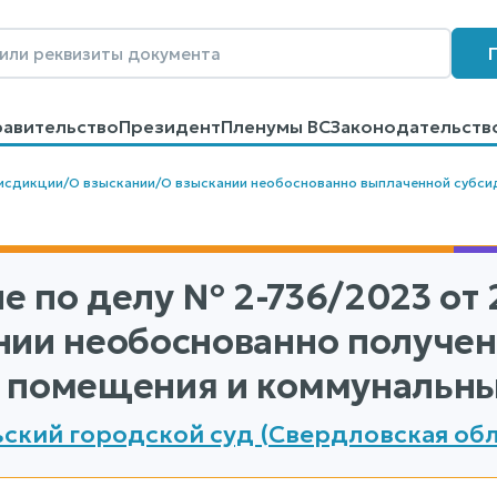
равительство
Президент
Пленумы ВС
Законодательств
говоров
Контакты
Помощь
Поиск
исдикции
/
О взыскании
/
О взыскании необоснованно выплаченной субсид
е по делу
№ 2-736/2023
от 
нии необоснованно получен
 помещения и коммунальных
ский городской суд (Свердловская обл