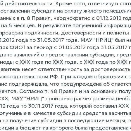
 действительности. Кроме того, ответчику в соот
доставлении субсидии на оплату жилого помещения
анных в п. 8 Правил, неоднократно с 01.12.2012 го
 на 6 месяцев. В результате полученной информа
проверка подлинности, достоверности и полноты
5.2012 года по 31.05.2017 года. МАУ "НРИЦ" был 
ах ФИО1 за период с 01.05.2012 года 31.05.2017 
даче заявлений о предоставлении субсидии, пре
иоды с ХХХ года по ХХХ года, с ХХХ года по ХХХ г
заявитель несет ответственность за достоверност
законодательством РФ. При каждом обращении с 
нно подтверждала, что предупреждена об ответс
ментов. Согласно п. 48 Правил и на основании по
ХХХ, МАУ "НРИЦ" произвело расчет размера необ
012 года по 30.11.2017 года, который составил ХХХ 
олученные в качестве субсидии средства засчитыв
а на получение субсидии в последующие месяцы,
сидии в бюджет из которого была предоставлена 