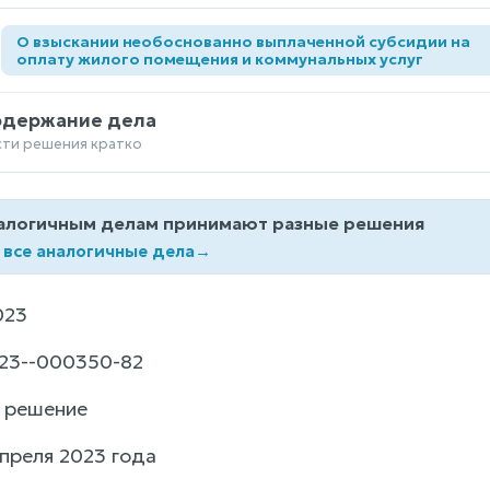
О взыскании необоснованно выплаченной субсидии на
а
оплату жилого помещения и коммунальных услуг
одержание дела
сти решения кратко
алогичным делам принимают разные решения
 все аналогичные дела
→
023
23--000350-82
 решение
преля 2023 года