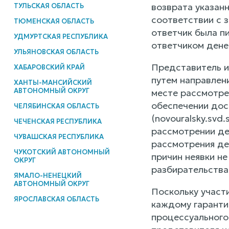
возврата указан
ТУЛЬСКАЯ ОБЛАСТЬ
соответствии с 
ТЮМЕНСКАЯ ОБЛАСТЬ
ответчик была п
УДМУРТСКАЯ РЕСПУБЛИКА
ответчиком дене
УЛЬЯНОВСКАЯ ОБЛАСТЬ
Представитель и
ХАБАРОВСКИЙ КРАЙ
путем направлен
ХАНТЫ-МАНСИЙСКИЙ
АВТОНОМНЫЙ ОКРУГ
месте рассмотре
обеспечении дос
ЧЕЛЯБИНСКАЯ ОБЛАСТЬ
(novouralsky.svd
ЧЕЧЕНСКАЯ РЕСПУБЛИКА
рассмотрении дел
ЧУВАШСКАЯ РЕСПУБЛИКА
рассмотрения де
ЧУКОТСКИЙ АВТОНОМНЫЙ
причин неявки н
ОКРУГ
разбирательства 
ЯМАЛО-НЕНЕЦКИЙ
АВТОНОМНЫЙ ОКРУГ
Поскольку участи
ЯРОСЛАВСКАЯ ОБЛАСТЬ
каждому гарантир
процессуального