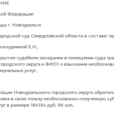
НИЕ
кой Федерации
ода г. Новоуральск
ородской суд Свердловской области в составе: п
оскурниной Е.Н.,
крытом судебном заседании в помещении суда гр
городского округа к ФИО1 о взыскании необоснова
мунальных услуг,
ации Новоуральского городского округа обратился
тчика в свою пользу необоснованно полученную су
уг в размере 184194 руб. 96 коп.