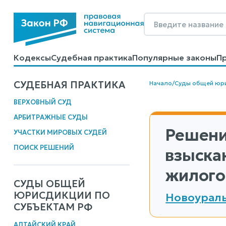
Кодексы
Судебная практика
Популярные законы
П
Калькуляторы
Справочные материалы
Образцы до
СУДЕБНАЯ ПРАКТИКА
Начало
/
Суды общей юр
ВЕРХОВНЫЙ СУД
АРБИТРАЖНЫЕ СУДЫ
Решени
УЧАСТКИ МИРОВЫХ СУДЕЙ
ПОИСК РЕШЕНИЙ
взыска
жилого
СУДЫ ОБЩЕЙ
ЮРИСДИКЦИИ ПО
Новоураль
СУБЪЕКТАМ РФ
АЛТАЙСКИЙ КРАЙ