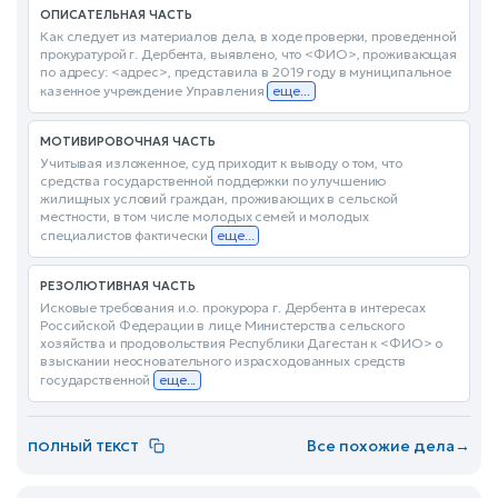
ОПИСАТЕЛЬНАЯ ЧАСТЬ
Как следует из материалов дела, в ходе проверки, проведенной
прокуратурой г. Дербента, выявлено, что <ФИО>, проживающая
по адресу: <адрес>, представила в 2019 году в муниципальное
казенное учреждение Управления
еще...
МОТИВИРОВОЧНАЯ ЧАСТЬ
Учитывая изложенное, суд приходит к выводу о том, что
средства государственной поддержки по улучшению
жилищных условий граждан, проживающих в сельской
местности, в том числе молодых семей и молодых
специалистов фактически
еще...
РЕЗОЛЮТИВНАЯ ЧАСТЬ
Исковые требования и.о. прокурора г. Дербента в интересах
Российской Федерации в лице Министерства сельского
хозяйства и продовольствия Республики Дагестан к <ФИО> о
взыскании неосновательного израсходованных средств
государственной
еще...
Все похожие дела
→
ПОЛНЫЙ ТЕКСТ