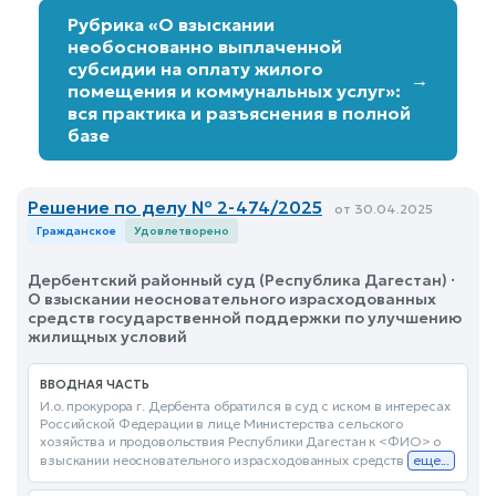
Рубрика «О взыскании
необоснованно выплаченной
субсидии на оплату жилого
→
помещения и коммунальных услуг»:
вся практика и разъяснения в полной
базе
Решение по делу № 2-474/2025
от 30.04.2025
Гражданское
Удовлетворено
Дербентский районный суд (Республика Дагестан) ·
О взыскании неосновательного израсходованных
средств государственной поддержки по улучшению
жилищных условий
ВВОДНАЯ ЧАСТЬ
И.о. прокурора г. Дербента обратился в суд с иском в интересах
Российской Федерации в лице Министерства сельского
хозяйства и продовольствия Республики Дагестан к <ФИО> о
взыскании неосновательного израсходованных средств
еще...