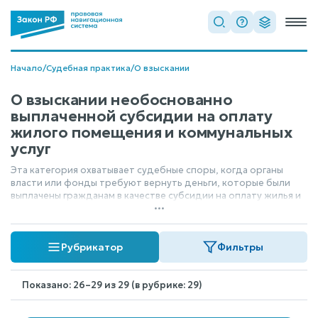
Начало
/
Судебная практика
/
О взыскании
О взыскании необоснованно
выплаченной субсидии на оплату
жилого помещения и коммунальных
услуг
Эта категория охватывает судебные споры, когда органы
власти или фонды требуют вернуть деньги, которые были
выплачены гражданам в качестве субсидии на оплату жилья и
...
коммунальных услуг, но при этом выяснилось, что эти выплаты
были произведены по ошибке или без законных оснований.
Суть спора — возврат средств, полученных необоснованно.
Рубрикатор
Фильтры
Показано: 26–29 из 29 (в рубрике: 29)