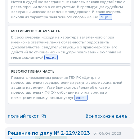
Истец в судебное заседание не явилась, заявив ходатайство о
рассмотрении дела в ее отсутствие. В предыдущем судебном
заседании исковое заявление поддержала. В свою очередь,
исходя из характера заявленного спора именно
еще...
МОТИВИРОВОЧНАЯ ЧАСТЬ
В свою очередь, исходя из характера заявленного спора
именно на ответчике лежит обязанность предоставить
доказательства, свидетельствующие о правомерности его
действий по отношению к истцу при реализации ею права на
меры социальной
еще...
РЕЗОЛЮТИВНАЯ ЧАСТЬ
Признать незаконным решение ГБУ РК «Центр по
предоставлению государственных услуг в сфере социальной
защиты населения Усть-Вымского района» об отказе в
предоставлении <ФИО> субсидии на оплату жилого
помещения и коммунальных услуг
еще...
Все похожие дела
→
ПОЛНЫЙ ТЕКСТ
Решение по делу № 2-229/2023
от 06.04.2023