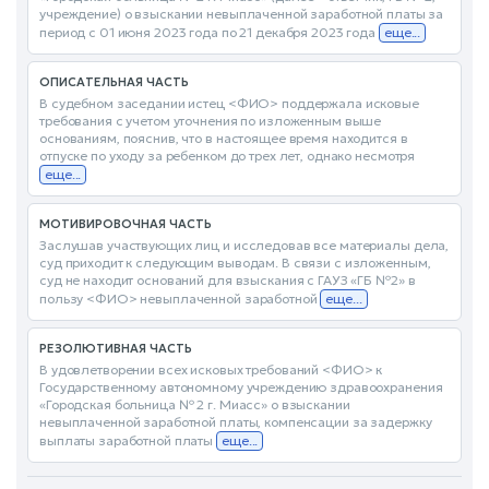
учреждение) о взыскании невыплаченной заработной платы за
период с 01 июня 2023 года по 21 декабря 2023 года
еще...
ОПИСАТЕЛЬНАЯ ЧАСТЬ
В судебном заседании истец <ФИО> поддержала исковые
требования с учетом уточнения по изложенным выше
основаниям, пояснив, что в настоящее время находится в
отпуске по уходу за ребенком до трех лет, однако несмотря
еще...
МОТИВИРОВОЧНАЯ ЧАСТЬ
Заслушав участвующих лиц и исследовав все материалы дела,
суд приходит к следующим выводам. В связи с изложенным,
суд не находит оснований для взыскания с ГАУЗ «ГБ №2» в
пользу <ФИО> невыплаченной заработной
еще...
РЕЗОЛЮТИВНАЯ ЧАСТЬ
В удовлетворении всех исковых требований <ФИО> к
Государственному автономному учреждению здравоохранения
«Городская больница № 2 г. Миасс» о взыскании
невыплаченной заработной платы, компенсации за задержку
выплаты заработной платы
еще...