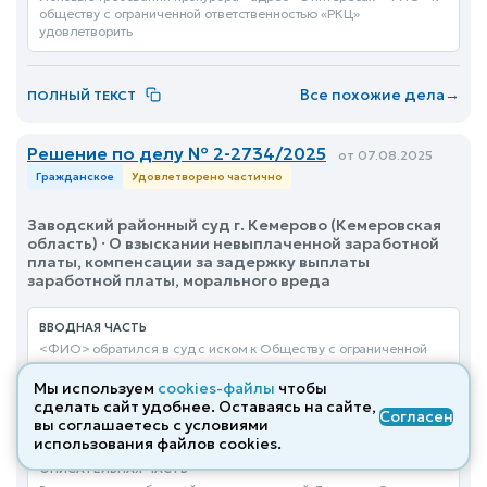
обществу с ограниченной ответственностью «РКЦ»
удовлетворить
Все похожие дела
→
ПОЛНЫЙ ТЕКСТ
Решение по делу № 2-2734/2025
от 07.08.2025
Гражданское
Удовлетворено частично
Заводский районный суд г. Кемерово (Кемеровская
область) · О взыскании невыплаченной заработной
платы, компенсации за задержку выплаты
заработной платы, морального вреда
ВВОДНАЯ ЧАСТЬ
<ФИО> обратился в суд с иском к Обществу с ограниченной
ответственностью «Компания «ИНТ» о взыскании
невыплаченной заработной платы, компенсации за задержку
Мы используем
cookies-файлы
чтобы
выплаты заработной платы, морального вреда. Требования
сделать сайт удобнее. Оставаясь на сайте,
Согласен
еще...
вы соглашаетесь с условиями
использования файлов cооkies.
ОПИСАТЕЛЬНАЯ ЧАСТЬ