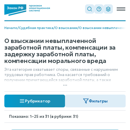
Начало
/
Судебная практика
/
О взыскании
/
О взыскании невыплаченной
О взыскании невыплаченной
заработной платы, компенсации за
задержку заработной платы,
компенсации морального вреда
Эта категория охватывает споры, связанные с нарушением
трудовых прав работника. Она касается требований о
получении причитающейся заработной платы, а также
...
компенсаций, которые работник имеет право получить в
случае несвоевременной выплаты или причинения ему
морального вреда в результате нарушения трудового
Рубрикатор
Фильтры
законодательства.
Показано: 1–25 из 31 (в рубрике: 31)