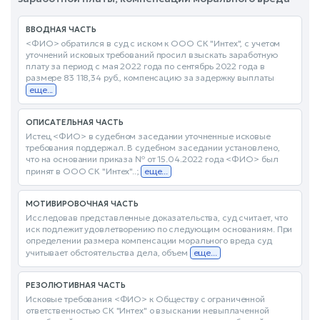
ВВОДНАЯ ЧАСТЬ
<ФИО> обратился в суд с иском к ООО СК "Интех", с учетом
уточнений исковых требований просил взыскать заработную
плату за период с мая 2022 года по сентябрь 2022 года в
размере 83 118,34 руб., компенсацию за задержку выплаты
еще...
ОПИСАТЕЛЬНАЯ ЧАСТЬ
Истец <ФИО> в судебном заседании уточненные исковые
требования поддержал. В судебном заседании установлено,
что на основании приказа № от 15.04.2022 года <ФИО> был
принят в ООО СК "Интех"..;
еще...
МОТИВИРОВОЧНАЯ ЧАСТЬ
Исследовав представленные доказательства, суд считает, что
иск подлежит удовлетворению по следующим основаниям. При
определении размера компенсации морального вреда суд
учитывает обстоятельства дела, объем
еще...
РЕЗОЛЮТИВНАЯ ЧАСТЬ
Исковые требования <ФИО> к Обществу с ограниченной
ответственностью СК "Интех" о взыскании невыплаченной