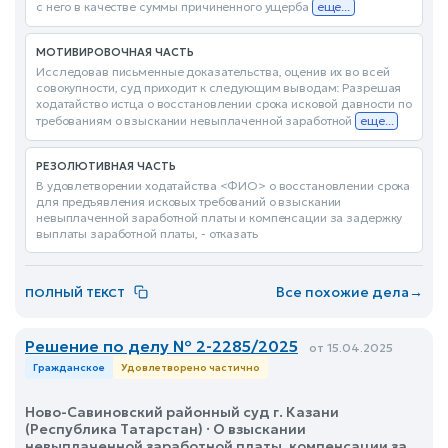
с него в качестве суммы причиненного ущерба
еще...
МОТИВИРОВОЧНАЯ ЧАСТЬ
Исследовав письменные доказательства, оценив их во всей
совокупности, суд приходит к следующим выводам: Разрешая
ходатайство истца о восстановлении срока исковой давности по
требованиям о взыскании невыплаченной заработной
еще...
РЕЗОЛЮТИВНАЯ ЧАСТЬ
В удовлетворении ходатайства <ФИО> о восстановлении срока
для предъявления исковых требований о взыскании
невыплаченной заработной платы и компенсации за задержку
выплаты заработной платы, - отказать
Все похожие дела
→
ПОЛНЫЙ ТЕКСТ
Решение по делу № 2-2285/2025
от 15.04.2025
Гражданское
Удовлетворено частично
Ново-Савиновский районный суд г. Казани
(Республика Татарстан) · О взыскании
невыплаченной заработной платы, компенсации за