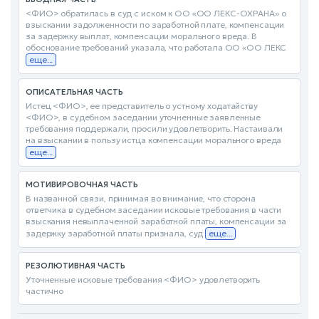
<ФИО> обратилась в суд с иском к ОО «ОО ЛЕКС-ОХРАНА» о
взыскании задолженности по заработной плате, компенсации
за задержку выплат, компенсации морального вреда. В
обоснование требований указала, что работала ОО «ОО ЛЕКС
еще...
ОПИСАТЕЛЬНАЯ ЧАСТЬ
Истец <ФИО>, ее представитель о устному ходатайству
<ФИО>, в судебном заседании уточненные заявленные
требования поддержали, просили удовлетворить. Настаивали
на взыскании в пользу истца компенсации морального вреда
еще...
МОТИВИРОВОЧНАЯ ЧАСТЬ
В названной связи, принимая во внимание, что сторона
ответчика в судебном заседании исковые требования в части
взыскания невыплаченной заработной платы, компенсации за
задержку заработной платы признала, суд
еще...
РЕЗОЛЮТИВНАЯ ЧАСТЬ
Уточненные исковые требования <ФИО> удовлетворить
частично