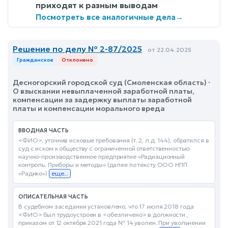
приходят к разным выводам
Посмотреть все аналогичные дела
→
Решение по делу № 2-87/2025
от 22.04.2025
Гражданское
Отклонено
Десногорский городской суд (Смоленская область) ·
О взыскании невыплаченной заработной платы,
компенсации за задержку выплаты заработной
платы и компенсации морального вреда
ВВОДНАЯ ЧАСТЬ
<ФИО>, уточнив исковые требования (т. 2, л.д. 144), обратился в
суд с иском к обществу с ограниченной ответственностью
научно-производственное предприятие «Радиационный
контроль. Приборы и методы» (далее по тексту ООО НПП
«Радико»)
еще...
ОПИСАТЕЛЬНАЯ ЧАСТЬ
В судебном заседании установлено, что 17 июля 2018 года
<ФИО> был трудоустроен в <обезличено> в должности ,
приказом от 12 октября 2021 года № 14 уволен. При увольнении