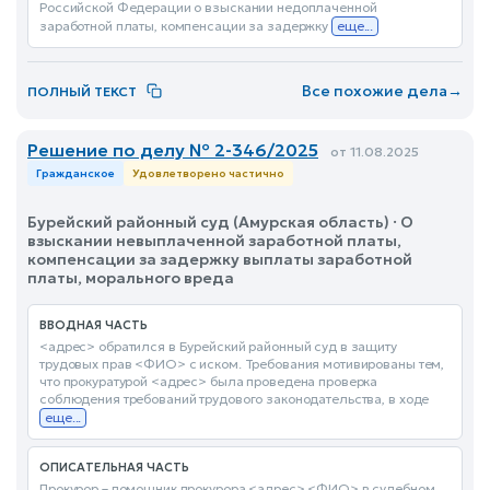
Российской Федерации о взыскании недоплаченной
заработной платы, компенсации за задержку
еще...
Все похожие дела
→
ПОЛНЫЙ ТЕКСТ
Решение по делу № 2-346/2025
от 11.08.2025
Гражданское
Удовлетворено частично
Бурейский районный суд (Амурская область) · О
взыскании невыплаченной заработной платы,
компенсации за задержку выплаты заработной
платы, морального вреда
ВВОДНАЯ ЧАСТЬ
<адрес> обратился в Бурейский районный суд в защиту
трудовых прав <ФИО> с иском. Требования мотивированы тем,
что прокуратурой <адрес> была проведена проверка
соблюдения требований трудового законодательства, в ходе
еще...
ОПИСАТЕЛЬНАЯ ЧАСТЬ
Прокурор – помощник прокурора <адрес> <ФИО> в судебном