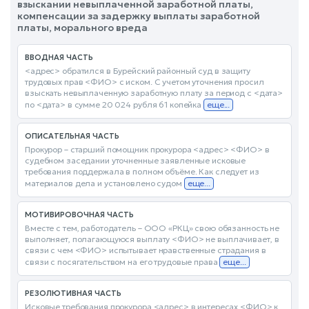
взыскании невыплаченной заработной платы,
компенсации за задержку выплаты заработной
платы, морального вреда
ВВОДНАЯ ЧАСТЬ
<адрес> обратился в Бурейский районный суд в защиту
трудовых прав <ФИО> с иском. С учетом уточнения просил
взыскать невыплаченную заработную плату за период с <дата>
по <дата> в сумме 20 024 рубля 61 копейка
еще...
ОПИСАТЕЛЬНАЯ ЧАСТЬ
Прокурор – старший помощник прокурора <адрес> <ФИО> в
судебном заседании уточненные заявленные исковые
требования поддержала в полном объёме. Как следует из
материалов дела и установлено судом
еще...
МОТИВИРОВОЧНАЯ ЧАСТЬ
Вместе с тем, работодатель – ООО «РКЦ» свою обязанность не
выполняет, полагающуюся выплату <ФИО> не выплачивает, в
связи с чем <ФИО> испытывает нравственные страдания в
связи с посягательством на его трудовые права
еще...
РЕЗОЛЮТИВНАЯ ЧАСТЬ
Исковые требования прокурора <адрес> в интересах <ФИО> к