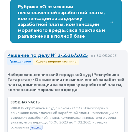
Рубрика «О взыскании
невыплаченной заработной платы,
компенсации за задержку
→
заработной платы, компенсации
морального вреда»: вся практика и
разъяснения в полной базе
Решение по делу № 2-5526/2025
от 30.05.2025
Гражданское
Удовлетворено частично
Набережночелнинский городской суд (Республика
Татарстан) · О взыскании невыплаченной заработной
платы, компенсации за задержку заработной платы,
компенсации морального вреда
ВВОДНАЯ ЧАСТЬ
<ФИО> обратилась в суд с иском к ООО «Атмосфера» о
взыскании невыплаченной заработной платы, компенсации за
задержку заработной платы, компенсации морального вреда,
указав, что в период с 13.06.2023 по 11.02.2025 истец на
основании
еще...