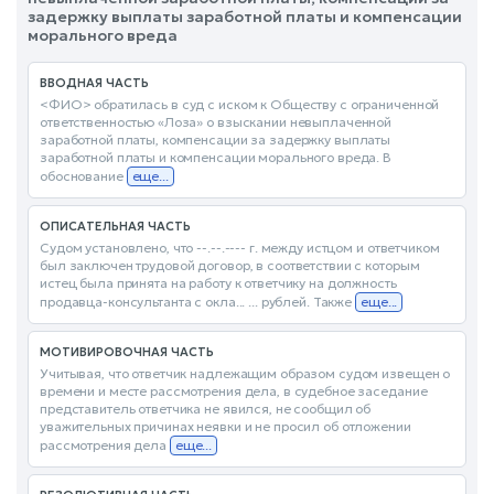
задержку выплаты заработной платы и компенсации
морального вреда
ВВОДНАЯ ЧАСТЬ
<ФИО> обратилась в суд с иском к Обществу с ограниченной
ответственностью «Лоза» о взыскании невыплаченной
заработной платы, компенсации за задержку выплаты
заработной платы и компенсации морального вреда. В
обоснование
еще...
ОПИСАТЕЛЬНАЯ ЧАСТЬ
Судом установлено, что --.--.---- г. между истцом и ответчиком
был заключен трудовой договор, в соответствии с которым
истец была принята на работу к ответчику на должность
продавца-консультанта с окла... ... рублей. Также
еще...
МОТИВИРОВОЧНАЯ ЧАСТЬ
Учитывая, что ответчик надлежащим образом судом извещен о
времени и месте рассмотрения дела, в судебное заседание
представитель ответчика не явился, не сообщил об
уважительных причинах неявки и не просил об отложении
рассмотрения дела
еще...