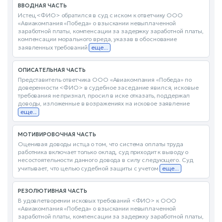
ВВОДНАЯ ЧАСТЬ
Истец <ФИО> обратился в суд с иском к ответчику ООО
«Авиакомпания «Победа» о взыскании невыплаченной
заработной платы, компенсации за задержку заработной платы,
компенсации морального вреда, указав в обоснование
заявленных требований
еще...
ОПИСАТЕЛЬНАЯ ЧАСТЬ
Представитель ответчика ООО «Авиакомпания «Победа» по
доверенности <ФИО> в судебное заседание явился, исковые
требования не признал, просил в иске отказать, поддержал
доводы, изложенные в возражениях на исковое заявление
еще...
МОТИВИРОВОЧНАЯ ЧАСТЬ
Оценивая доводы истца о том, что система оплаты труда
работника включает только оклад, суд приходит к выводу о
несостоятельности данного довода в силу следующего. Суд
учитывает, что целью судебной защиты с учетом
еще...
РЕЗОЛЮТИВНАЯ ЧАСТЬ
В удовлетворении исковых требований <ФИО> к ООО
«Авиакомпания «Победа» о взыскании невыплаченной
заработной платы, компенсации за задержку заработной платы,