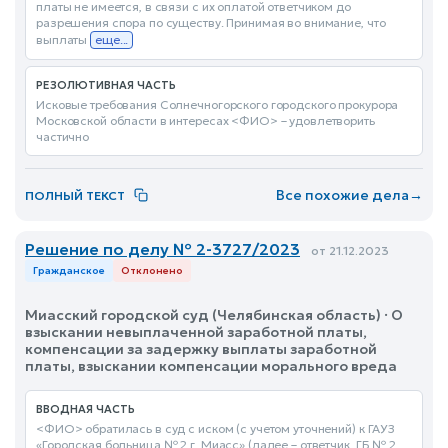
платы не имеется, в связи с их оплатой ответчиком до
разрешения спора по существу. Принимая во внимание, что
выплаты
еще...
РЕЗОЛЮТИВНАЯ ЧАСТЬ
Исковые требования Солнечногорского городского прокурора
Московской области в интересах <ФИО> – удовлетворить
частично
Все похожие дела
→
ПОЛНЫЙ ТЕКСТ
Решение по делу № 2-3727/2023
от 21.12.2023
Гражданское
Отклонено
Миасский городской суд (Челябинская область) · О
взыскании невыплаченной заработной платы,
компенсации за задержку выплаты заработной
платы, взыскании компенсации морального вреда
ВВОДНАЯ ЧАСТЬ
<ФИО> обратилась в суд с иском (с учетом уточнений) к ГАУЗ
«Городская больница № 2 г. Миасс» (далее – ответчик, ГБ № 2,