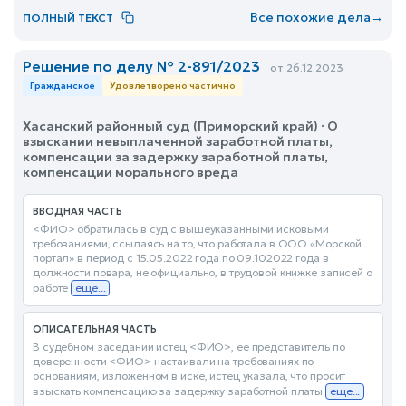
Все похожие дела
→
ПОЛНЫЙ ТЕКСТ
Решение по делу № 2-891/2023
от 26.12.2023
Гражданское
Удовлетворено частично
Хасанский районный суд (Приморский край) · О
взыскании невыплаченной заработной платы,
компенсации за задержку заработной платы,
компенсации морального вреда
ВВОДНАЯ ЧАСТЬ
<ФИО> обратилась в суд с вышеуказанными исковыми
требованиями, ссылаясь на то, что работала в ООО «Морской
портал» в период с 15.05.2022 года по 09.102022 года в
должности повара, не официально, в трудовой книжке записей о
работе
еще...
ОПИСАТЕЛЬНАЯ ЧАСТЬ
В судебном заседании истец <ФИО>, ее представитель по
доверенности <ФИО> настаивали на требованиях по
основаниям, изложенном в иске, истец указала, что просит
взыскать компенсацию за задержку заработной платы
еще...