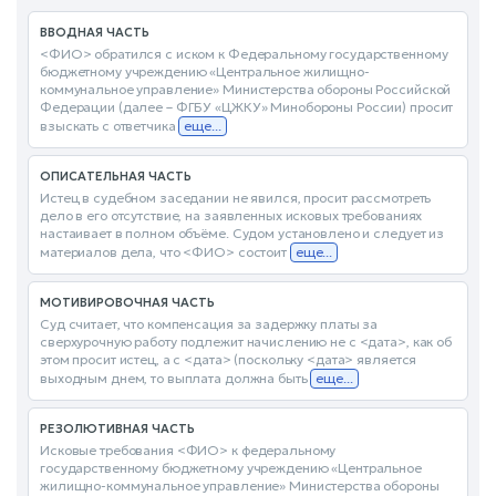
ВВОДНАЯ ЧАСТЬ
<ФИО> обратился с иском к Федеральному государственному
бюджетному учреждению «Центральное жилищно-
коммунальное управление» Министерства обороны Российской
Федерации (далее – ФГБУ «ЦЖКУ» Минобороны России) просит
взыскать с ответчика
еще...
ОПИСАТЕЛЬНАЯ ЧАСТЬ
Истец в судебном заседании не явился, просит рассмотреть
дело в его отсутствие, на заявленных исковых требованиях
настаивает в полном объёме. Судом установлено и следует из
материалов дела, что <ФИО> состоит
еще...
МОТИВИРОВОЧНАЯ ЧАСТЬ
Суд считает, что компенсация за задержку платы за
сверхурочную работу подлежит начислению не с <дата>, как об
этом просит истец, а с <дата> (поскольку <дата> является
выходным днем, то выплата должна быть
еще...
РЕЗОЛЮТИВНАЯ ЧАСТЬ
Исковые требования <ФИО> к федеральному
государственному бюджетному учреждению «Центральное
жилищно-коммунальное управление» Министерства обороны