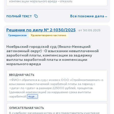
компенсации морального вреда – отказать
Все похожие дела
→
ПОЛНЫЙ ТЕКСТ
Решение по делу № 2-1030/2025
от 30.05.2025
Гражданское
Удовлетворено частично
Ноябрьский городской суд (Ямало-Ненецкий
автономный округ) · О взыскании невыплаченной
заработной платы, компенсации за задержку
выплаты заработной платы и компенсации
морального вреда
ВВОДНАЯ ЧАСТЬ
<ФИО> обратился в суд с иском к ООО «Строймонтажямал» о
взыскании невыплаченной заработной платы за период с
<дата> по <дата> в размере 225000 рублей, процентов
(денежной компенсации) за нарушение срока выплаты
заработной
еще...
ОПИСАТЕЛЬНАЯ ЧАСТЬ
В судебном заседании истец и его представитель участия не