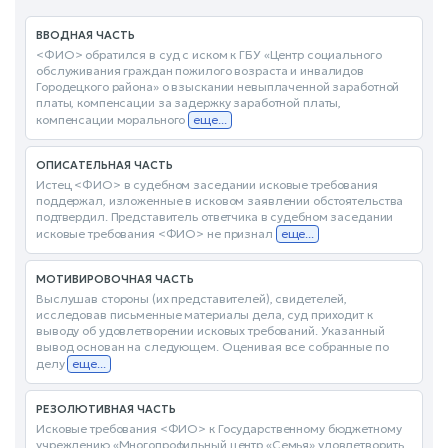
ВВОДНАЯ ЧАСТЬ
<ФИО> обратился в суд с иском к ГБУ «Центр социального
обслуживания граждан пожилого возраста и инвалидов
Городецкого района» о взыскании невыплаченной заработной
платы, компенсации за задержку заработной платы,
компенсации морального
еще...
ОПИСАТЕЛЬНАЯ ЧАСТЬ
Истец <ФИО> в судебном заседании исковые требования
поддержал, изложенные в исковом заявлении обстоятельства
подтвердил. Представитель ответчика в судебном заседании
исковые требования <ФИО> не признал
еще...
МОТИВИРОВОЧНАЯ ЧАСТЬ
Выслушав стороны (их представителей), свидетелей,
исследовав письменные материалы дела, суд приходит к
выводу об удовлетворении исковых требований. Указанный
вывод основан на следующем. Оценивая все собранные по
делу
еще...
РЕЗОЛЮТИВНАЯ ЧАСТЬ
Исковые требования <ФИО> к Государственному бюджетному
учреждению «Многопрофильный центр «Семья» удовлетворить