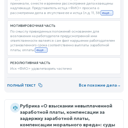
принимали, о месте и времени рассмотрения дела извещены
надлежаще. Представитель истца <ФИО> просила о
рассмотрении дела в отсутствие ее и истца (л.д. 11, 38
еще...
МОТИВИРОВОЧНАЯ ЧАСТЬ
По смыслу приведенных положений основанием для
возложения на работодателя предусмотренной ими
ответственности является сам факт нарушении работодателем
установленного срока соответственно выплаты заработной
платы, оплаты
еще...
РЕЗОЛЮТИВНАЯ ЧАСТЬ
Иск <ФИО> удовлетворить частично
Все похожие дела
→
ПОЛНЫЙ ТЕКСТ
Рубрика «О взыскании невыплаченной
заработной платы, компенсации за
задержку заработной платы,
компенсации морального вреда»: суды