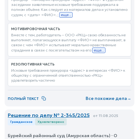
заседании заявленные исковые требования поддержала в
полном объёме. Как следует из материалов дела и установлено
судом, с <дата> <ФИО>..;
еще...
МОТИВИРОВОЧНАЯ ЧАСТЬ
Вместе с тем, работодатель – ООО «РКЦ» свою обязанность не
выполняет, полагающуюся выплату <ФИО> не выплачивает, в
связи с чем <ФИО> испытывает морально-нравственные
страдания в связи с посягательством на его
еще...
РЕЗОЛЮТИВНАЯ ЧАСТЬ
Исковые требования прокурора <адрес> в интересах <ФИО> к
обществу с ограниченной ответственностью «РКЦ»
удовлетворить частично
Все похожие дела
→
ПОЛНЫЙ ТЕКСТ
Решение по делу № 2-345/2025
от 11.08.2025
Гражданское
Удовлетворено
Бурейский районный суд (Амурская область) · О