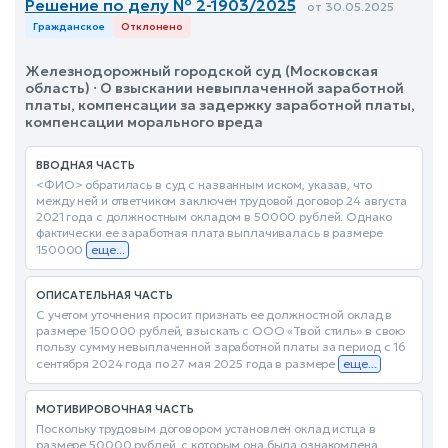
Решение по делу № 2-1903/2025
от 30.05.2025
Гражданское
Отклонено
Железнодорожный городской суд (Московская
область) · О взыскании невыплаченной заработной
платы, компенсации за задержку заработной платы,
компенсации морального вреда
ВВОДНАЯ ЧАСТЬ
<ФИО> обратилась в суд с названным иском, указав, что
между ней и ответчиком заключен трудовой договор 24 августа
2021 года с должностным окладом в 50000 рублей. Однако
фактически ее заработная плата выплачивалась в размере
150000
еще...
ОПИСАТЕЛЬНАЯ ЧАСТЬ
С учетом уточнения просит признать ее должностной оклад в
размере 150000 рублей, взыскать с ООО «Твой стиль» в свою
пользу сумму невыплаченной заработной платы за период с 16
сентября 2024 года по 27 мая 2025 года в размере
еще...
МОТИВИРОВОЧНАЯ ЧАСТЬ
Поскольку трудовым договором установлен оклад истца в
размере 50000 рублей, с которым она была ознакомлена,