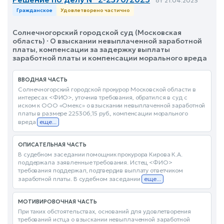
от 21.04.2023
Гражданское
Удовлетворено частично
Солнечногорский городской суд (Московская
область) · О взыскании невыплаченной заработной
платы, компенсации за задержку выплаты
заработной платы и компенсации морального вреда
ВВОДНАЯ ЧАСТЬ
Солнечногорский городской прокурор Московской области в
интересах <ФИО>, уточнив требования, обратился в суд с
иском к ООО «Омекс» о взыскании невыплаченной заработной
платы в размере 225306,15 руб., компенсации морального
вреда
еще...
ОПИСАТЕЛЬНАЯ ЧАСТЬ
В судебном заседании помощник прокурора Кирова К.А.
поддержала заявленные требования. Истец <ФИО>
требования поддержал, подтвердив выплату ответчиком
заработной платы. В судебном заседании
еще...
МОТИВИРОВОЧНАЯ ЧАСТЬ
При таких обстоятельствах, оснований для удовлетворения
требований истца о взыскании невыплаченной заработной