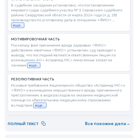
В судебном заседании установлено, что постановлением
мирового судьи судебного участка № 5 Серовского судебного
района Свердловской области от марта 2024 года (л.д. 28)
производство по уголовному делу в отношении <ФИО>..;
еще...
МОТИВИРОВОЧНАЯ ЧАСТЬ
Поскольку факт причинения вреда здоровью <ФИО>
действиями ответчика <ФИО> установлен, суд приходит к
выводу, что последний является ответственным лицом по
возмещению АО « Астрамед-МС» понесенных затрат на
лечение
еще...
РЕЗОЛЮТИВНАЯ ЧАСТЬ
Исковые требования Акционерного общество «Астрамед-МС» к
<ФИО> о возмещении имущественного вреда, причиненного
преступлением, в виде расходов на оказание медицинской
помощи по обязательному медицинскому страхованию
вследствие
еще...
Все похожие дела
→
ПОЛНЫЙ ТЕКСТ