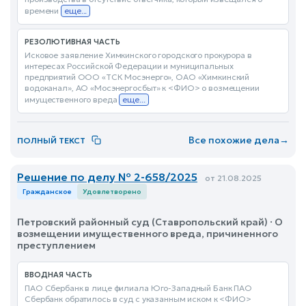
времени
еще...
РЕЗОЛЮТИВНАЯ ЧАСТЬ
Исковое заявление Химкинского городского прокурора в
интересах Российской Федерации и муниципальных
предприятий ООО «ТСК Мосэнерго», ОАО «Химкинский
водоканал», АО «Мосэнергосбыт» к <ФИО> о возмещении
имущественного вреда
еще...
Все похожие дела
→
ПОЛНЫЙ ТЕКСТ
Решение по делу № 2-658/2025
от 21.08.2025
Гражданское
Удовлетворено
Петровский районный суд (Ставропольский край) · О
возмещении имущественного вреда, причиненного
преступлением
ВВОДНАЯ ЧАСТЬ
ПАО Сбербанк в лице филиала Юго-Западный Банк ПАО
Сбербанк обратилось в суд с указанным иском к <ФИО>