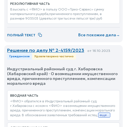
РЕЗОЛЮТИВНАЯ ЧАСТЬ
Взыскать с <ФИО> в пользу ООО «Трио-Сервис» сумму
материального ущерба,причиненного преступлением, в
размере 903503 (девятьсот три тысячи пятьсот три) руб
Все похожие дела
→
ПОЛНЫЙ ТЕКСТ
Решение по делу № 2-4159/2023
от 16.10.2023
Гражданское
Удовлетворено частично
Индустриальный районный суд г. Хабаровска
(Хабаровский край) · О возмещении имущественного
вреда, причиненного преступлением, компенсации
морального вреда
ВВОДНАЯ ЧАСТЬ
<ФИО> обратился в Индустриальный районный суд
г.Хабаровска с иском к <ФИО> о возмещении имущественного
вреда, причиненного преступлением, компенсации морального
вреда. В обоснование заявленных требований истец
еще...