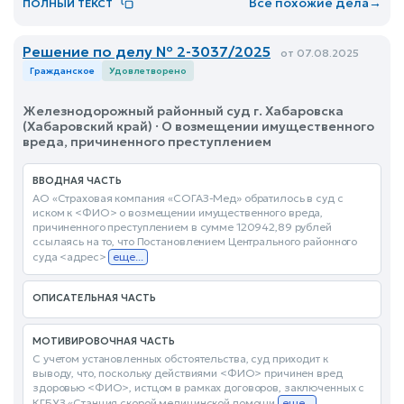
Все похожие дела
→
ПОЛНЫЙ ТЕКСТ
Решение по делу № 2-3037/2025
от 07.08.2025
Гражданское
Удовлетворено
Железнодорожный районный суд г. Хабаровска
(Хабаровский край) · О возмещении имущественного
вреда, причиненного преступлением
ВВОДНАЯ ЧАСТЬ
АО «Страховая компания «СОГАЗ-Мед» обратилось в суд с
иском к <ФИО> о возмещении имущественного вреда,
причиненного преступлением в сумме 120942,89 рублей
ссылаясь на то, что Постановлением Центрального районного
суда <адрес>
еще...
ОПИСАТЕЛЬНАЯ ЧАСТЬ
МОТИВИРОВОЧНАЯ ЧАСТЬ
С учетом установленных обстоятельства, суд приходит к
выводу, что, поскольку действиями <ФИО> причинен вред
здоровью <ФИО>, истцом в рамках договоров, заключенных с
КГБУЗ «Станция скорой медицинской помощи
еще...