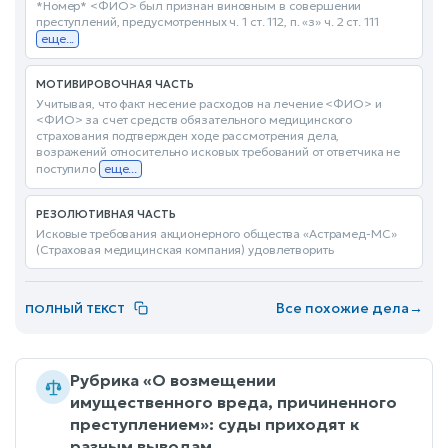
*Номер* <ФИО> был признан виновным в совершении
преступлений, предусмотренных ч. 1 ст. 112, п. «з» ч. 2 ст. 111
еще...
МОТИВИРОВОЧНАЯ ЧАСТЬ
Учитывая, что факт несение расходов на лечение <ФИО> и
<ФИО> за счет средств обязательного медицинского
страхования подтвержден ходе рассмотрения дела,
возражений относительно исковых требований от ответчика не
поступило
еще...
РЕЗОЛЮТИВНАЯ ЧАСТЬ
Исковые требования акционерного общества «Астрамед-МС»
(Страховая медицинская компания) удовлетворить
Все похожие дела
→
ПОЛНЫЙ ТЕКСТ
Рубрика «О возмещении
имущественного вреда, причиненного
преступлением»: суды приходят к
разным выводам