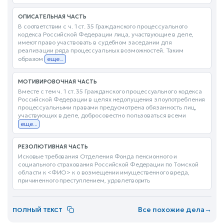
ОПИСАТЕЛЬНАЯ ЧАСТЬ
В соответствии с ч. 1 ст. 35 Гражданского процессуального
кодекса Российской Федерации лица, участвующие в деле,
имеют право участвовать в судебном заседании для
реализации ряда процессуальных возможностей. Таким
образом
еще...
МОТИВИРОВОЧНАЯ ЧАСТЬ
Вместе с тем ч. 1 ст. 35 Гражданского процессуального кодекса
Российской Федерации в целях недопущения злоупотребления
процессуальными правами предусмотрена обязанность лиц,
участвующих в деле, добросовестно пользоваться всеми
еще...
РЕЗОЛЮТИВНАЯ ЧАСТЬ
Исковые требования Отделения Фонда пенсионного и
социального страхования Российской Федерации по Томской
области к <ФИО> к о возмещении имущественного вреда,
причиненного преступлением, удовлетворить
Все похожие дела
→
ПОЛНЫЙ ТЕКСТ