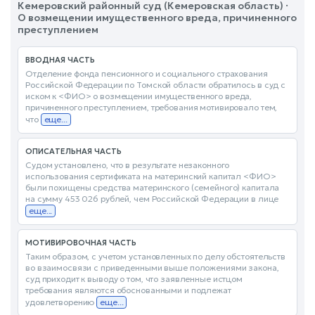
Кемеровский районный суд (Кемеровская область) ·
О возмещении имущественного вреда, причиненного
преступлением
ВВОДНАЯ ЧАСТЬ
Отделение фонда пенсионного и социального страхования
Российской Федерации по Томской области обратилось в суд с
иском к <ФИО> о возмещении имущественного вреда,
причиненного преступлением, требования мотивировало тем,
что
еще...
ОПИСАТЕЛЬНАЯ ЧАСТЬ
Судом установлено, что в результате незаконного
использования сертификата на материнский капитал <ФИО>
были похищены средства материнского (семейного) капитала
на сумму 453 026 рублей, чем Российской Федерации в лице
еще...
МОТИВИРОВОЧНАЯ ЧАСТЬ
Таким образом, с учетом установленных по делу обстоятельств
во взаимосвязи с приведенными выше положениями закона,
суд приходит к выводу о том, что заявленные истцом
требования являются обоснованными и подлежат
удовлетворению
еще...