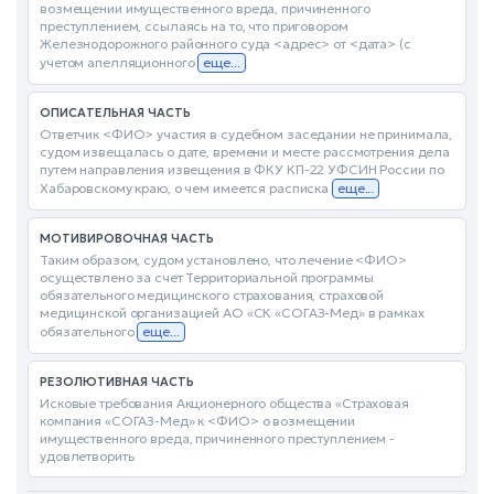
возмещении имущественного вреда, причиненного
преступлением, ссылаясь на то, что приговором
Железнодорожного районного суда <адрес> от <дата> (с
учетом апелляционного
еще...
ОПИСАТЕЛЬНАЯ ЧАСТЬ
Ответчик <ФИО> участия в судебном заседании не принимала,
судом извещалась о дате, времени и месте рассмотрения дела
путем направления извещения в ФКУ КП-22 УФСИН России по
Хабаровскому краю, о чем имеется расписка
еще...
МОТИВИРОВОЧНАЯ ЧАСТЬ
Таким образом, судом установлено, что лечение <ФИО>
осуществлено за счет Территориальной программы
обязательного медицинского страхования, страховой
медицинской организацией АО «СК «СОГАЗ-Мед» в рамках
обязательного
еще...
РЕЗОЛЮТИВНАЯ ЧАСТЬ
Исковые требования Акционерного общества «Страховая
компания «СОГАЗ-Мед» к <ФИО> о возмещении
имущественного вреда, причиненного преступлением -
удовлетворить