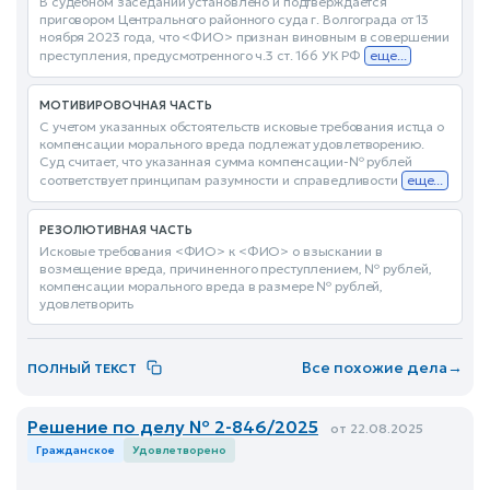
В судебном заседании установлено и подтверждается
приговором Центрального районного суда г. Волгограда от 13
ноября 2023 года, что <ФИО> признан виновным в совершении
преступления, предусмотренного ч.3 ст. 166 УК РФ
еще...
МОТИВИРОВОЧНАЯ ЧАСТЬ
С учетом указанных обстоятельств исковые требования истца о
компенсации морального вреда подлежат удовлетворению.
Суд считает, что указанная сумма компенсации-№ рублей
соответствует принципам разумности и справедливости
еще...
РЕЗОЛЮТИВНАЯ ЧАСТЬ
Исковые требования <ФИО> к <ФИО> о взыскании в
возмещение вреда, причиненного преступлением, № рублей,
компенсации морального вреда в размере № рублей,
удовлетворить
Все похожие дела
→
ПОЛНЫЙ ТЕКСТ
Решение по делу № 2-846/2025
от 22.08.2025
Гражданское
Удовлетворено