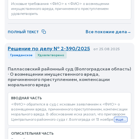
Исковые требования <ФИО> к <ФИО> о возмещении
имущественного вреда, причиненного преступлением
удовлетворить
Все похожие дела
→
ПОЛНЫЙ ТЕКСТ
Решение по делу № 2-390/2025
от 25.08.2025
Гражданское
Удовлетворено
Палласовский районный суд (Волгоградская область)
· О возмещении имущественного вреда,
причиненного преступлением, компенсации
морального вреда
ВВОДНАЯ ЧАСТЬ
<ФИО> обратился в суд с исковым заявлением к <ФИО> о
возмещении вреда, причиненного преступлением, компенсации
морального вреда. В обоснование иска указал, что приговором
Центрального районного суда г. Волгограда от 13 ноября
еще...
ОПИСАТЕЛЬНАЯ ЧАСТЬ