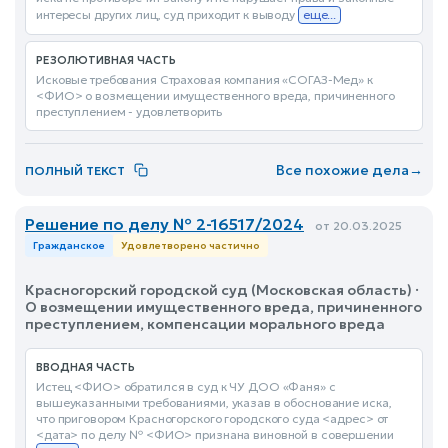
интересы других лиц, суд приходит к выводу
еще...
РЕЗОЛЮТИВНАЯ ЧАСТЬ
Исковые требования Страховая компания «СОГАЗ-Мед» к
<ФИО> о возмещении имущественного вреда, причиненного
преступлением - удовлетворить
Все похожие дела
→
ПОЛНЫЙ ТЕКСТ
Решение по делу № 2-16517/2024
от 20.03.2025
Гражданское
Удовлетворено частично
Красногорский городской суд (Московская область) ·
О возмещении имущественного вреда, причиненного
преступлением, компенсации морального вреда
ВВОДНАЯ ЧАСТЬ
Истец <ФИО> обратился в суд к ЧУ ДОО «Фаня» с
вышеуказанными требованиями, указав в обоснование иска,
что приговором Красногорского городского суда <адрес> от
<дата> по делу № <ФИО> признана виновной в совершении