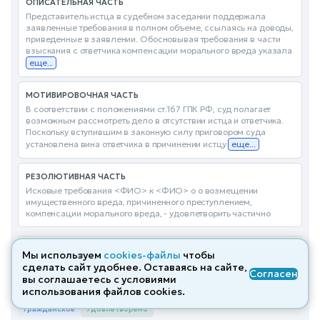
ОПИСАТЕЛЬНАЯ ЧАСТЬ
Представитель истца в судебном заседании поддержала
заявленные требования в полном объеме, ссылаясь на доводы,
приведенные в заявлении. Обосновывая требования в части
взыскания с ответчика компенсации морального вреда указала
еще...
МОТИВИРОВОЧНАЯ ЧАСТЬ
В соответствии с положениями ст.167 ГПК РФ, суд полагает
возможным рассмотреть дело в отсутствии истца и ответчика.
Поскольку вступившим в законную силу приговором суда
установлена вина ответчика в причинении истцу
еще...
РЕЗОЛЮТИВНАЯ ЧАСТЬ
Исковые требования <ФИО> к <ФИО> о о возмещении
имущественного вреда, причиненного преступлением,
компенсации морального вреда, - удовлетворить частично
Все похожие дела
→
Мы используем
cookies-файлы
чтобы
ПОЛНЫЙ ТЕКСТ
сделать сайт удобнее. Оставаясь на сайте,
Согласен
вы соглашаетесь с условиями
использования файлов cооkies.
Решение по делу № 2-1825/2023
от 06.10.2023
Гражданское
Удовлетворено