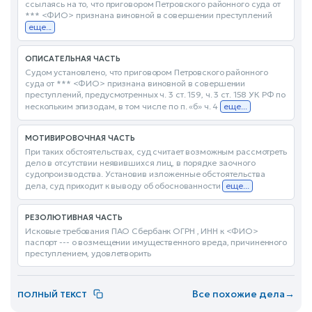
ссылаясь на то, что приговором Петровского районного суда от
*** <ФИО> признана виновной в совершении преступлений
еще...
ОПИСАТЕЛЬНАЯ ЧАСТЬ
Судом установлено, что приговором Петровского районного
суда от *** <ФИО> признана виновной в совершении
преступлений, предусмотренных ч. 3 ст. 159, ч. 3 ст. 158 УК РФ по
нескольким эпизодам, в том числе по п. «б» ч. 4
еще...
МОТИВИРОВОЧНАЯ ЧАСТЬ
При таких обстоятельствах, суд считает возможным рассмотреть
дело в отсутствии неявившихся лиц, в порядке заочного
судопроизводства. Установив изложенные обстоятельства
дела, суд приходит к выводу об обоснованности
еще...
РЕЗОЛЮТИВНАЯ ЧАСТЬ
Исковые требования ПАО Сбербанк ОГРН , ИНН к <ФИО>
паспорт --- о возмещении имущественного вреда, причиненного
преступлением, удовлетворить
Все похожие дела
→
ПОЛНЫЙ ТЕКСТ