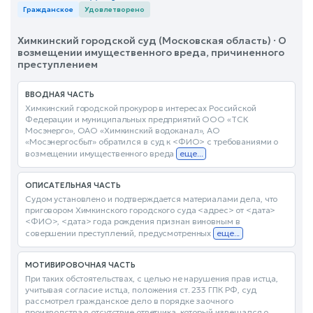
Гражданское
Удовлетворено
Химкинский городской суд (Московская область) · О
возмещении имущественного вреда, причиненного
преступлением
ВВОДНАЯ ЧАСТЬ
Химкинский городской прокурор в интересах Российской
Федерации и муниципальных предприятий ООО «ТСК
Мосэнерго», ОАО «Химкинский водоканал», АО
«Мосэнергосбыт» обратился в суд к <ФИО> с требованиями о
возмещении имущественного вреда
еще...
ОПИСАТЕЛЬНАЯ ЧАСТЬ
Судом установлено и подтверждается материалами дела, что
приговором Химкинского городского суда <адрес> от <дата>
<ФИО>, <дата> года рождения признан виновным в
совершении преступлений, предусмотренных
еще...
МОТИВИРОВОЧНАЯ ЧАСТЬ
При таких обстоятельствах, с целью не нарушения прав истца,
учитывая согласие истца, положения ст. 233 ГПК РФ, суд
рассмотрел гражданское дело в порядке заочного
производства в отсутствие ответчика, который извещался о