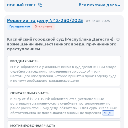
Все похожие дела
→
ПОЛНЫЙ ТЕКСТ
Решение по делу № 2-230/2025
от 19.08.2025
Гражданское
Отклонено
Каспийский городской суд (Республика Дагестан) · О
возмещении имущественного вреда, причиненного
преступлением
ВВОДНАЯ ЧАСТЬ
И.У.И. обратился с указанным иском в суд дополненным в ходе
судебного заседания, приведенным во вводной части
настоящего определения, которое принято к производству суда
и по нему возбуждено гражданское дело
ОПИСАТЕЛЬНАЯ ЧАСТЬ
В силу ст. 61 ч. 2 ГПК РФ обстоятельства, установленные
вступившим в законную силу судебным постановлением по
ранее рассмотренному делу, обязательны для суда. Указанные
обстоятельства не доказываются вновь и не подлежат
еще...
МОТИВИРОВОЧНАЯ ЧАСТЬ