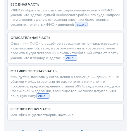
ВВОДНАЯ ЧАСТЬ
<ФИО> обратилась в суд с вышеуказанным иском к <ФИО>,
указав, что <дата> судьей Выборгского районного суда <адрес>
по уголовному делу в отношении ответчика было принято
решение: признать <ФИО> виновной
еще...
ОПИСАТЕЛЬНАЯ ЧАСТЬ
Ответчик <ФИО> в судебное заседание не явилась, извещена
надлежащим образом, в возражениях на исковое заявление
просила в удовлетворении исковых требований истца отказать,
указав, что в период с <дата>..;
еще...
МОТИВИРОВОЧНАЯ ЧАСТЬ
Между тем, поскольку соглашения о возмещении причиненных
убытков между сторонами не заключено, а начисление
процентов, предусмотренных статьей 395 Гражданского кодекса
Российской Федерации, возможно только после вступления в
законную силу
еще...
РЕЗОЛЮТИВНАЯ ЧАСТЬ
Иск <ФИО> удовлетворить частично