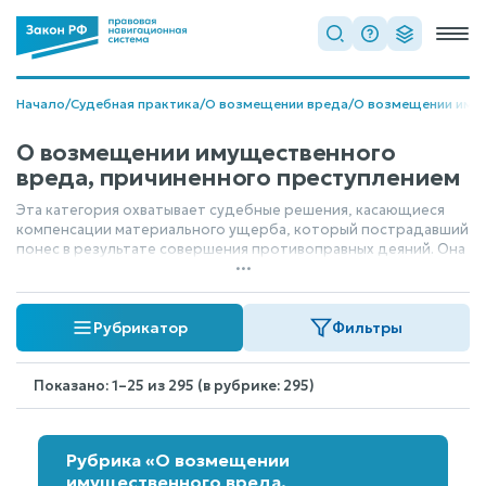
Начало
/
Судебная практика
/
О возмещении вреда
/
О возмещении иму
О возмещении имущественного
вреда, причиненного преступлением
Эта категория охватывает судебные решения, касающиеся
компенсации материального ущерба, который пострадавший
понес в результате совершения противоправных деяний. Она
...
регулирует вопросы возмещения имущественных потерь,
вызванных преступлением, и определяет, как и в каком
объеме виновное лицо должно компенсировать нанесенный
Рубрикатор
Фильтры
вред.
Показано: 1–25 из 295 (в рубрике: 295)
Рубрика «О возмещении
имущественного вреда,