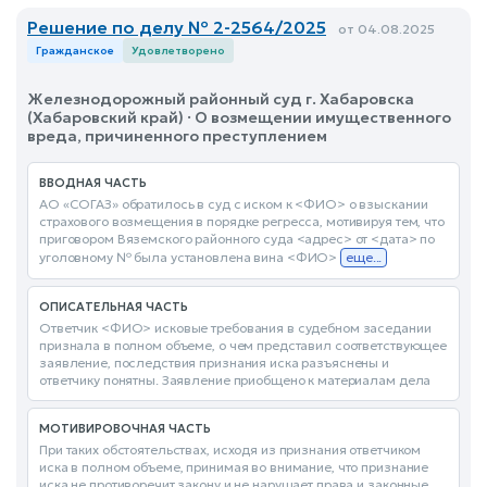
Решение по делу № 2-2564/2025
от 04.08.2025
Гражданское
Удовлетворено
Железнодорожный районный суд г. Хабаровска
(Хабаровский край) · О возмещении имущественного
вреда, причиненного преступлением
ВВОДНАЯ ЧАСТЬ
АО «СОГАЗ» обратилось в суд с иском к <ФИО> о взыскании
страхового возмещения в порядке регресса, мотивируя тем, что
приговором Вяземского районного суда <адрес> от <дата> по
уголовному № была установлена вина <ФИО>
еще...
ОПИСАТЕЛЬНАЯ ЧАСТЬ
Ответчик <ФИО> исковые требования в судебном заседании
признала в полном объеме, о чем представил соответствующее
заявление, последствия признания иска разъяснены и
ответчику понятны. Заявление приобщено к материалам дела
МОТИВИРОВОЧНАЯ ЧАСТЬ
При таких обстоятельствах, исходя из признания ответчиком
иска в полном объеме, принимая во внимание, что признание
иска не противоречит закону и не нарушает права и законные