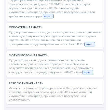
Территориальный Фонд обязательного страхования
Красноярского края (далее ТФОМС Красноярского края)
обратился в суд с иском к <ФИО> о возмещении
имущественного вреда, причиненного преступлением. Свои
требования мотивирует
еще...
ОПИСАТЕЛЬНАЯ ЧАСТЬ
Судом установлено и следует из материалов дела, вступившим
в законную силу приговором Курагинского районного суда от
<дата> <ФИО> признана виновной в совершении
преступления, предусмотренного п. «з» ч. 2 ст. 111 УК
еще...
МОТИВИРОВОЧНАЯ ЧАСТЬ
Суд приходит к выводу о возможности рассмотрения
настоящего дела в заочном порядке. Таким образом, в
результате представленных доказательств, суд приходит к
выводу, что поскольку вред здоровью <ФИО> был
еще...
РЕЗОЛЮТИВНАЯ ЧАСТЬ
Исковое требование Территориального Фонда обязательного
страхования Красноярского края к <ФИО> о возмещении
имущественного вреда, причиненного преступлением –
удовлетворить