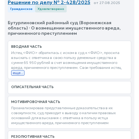
Решение по делу № 2-428/2025
от 27.08.2025
Гражданское
Удовлетворено
Бутурлиновский районный суд (Воронежская
область) · О возмещении имущественного вреда,
причиненного преступлением
ВВОДНАЯ ЧАСТЬ
Истец <ФИО> обратилась с иском в суд к <ФИО>, просила
взыскать с ответчика в свою пользу денежные средства в
сумме 65 950 рублей в счет возмещения имущественного
вреда, причиненного преступлением. Свои требования истец
еще...
ОПИСАТЕЛЬНАЯ ЧАСТЬ
МОТИВИРОВОЧНАЯ ЧАСТЬ
Проанализировав представленные доказательства в их
совокупности, суд приходит к выводу о наличии правовых
оснований для взыскания с ответчика в пользу истца
имущественного вреда, причиненного преступлением
РЕЗОЛЮТИВНАЯ ЧАСТЬ