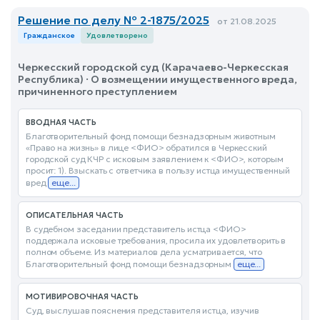
Решение по делу № 2-1875/2025
от 21.08.2025
Гражданское
Удовлетворено
Черкесский городской суд (Карачаево-Черкесская
Республика) · О возмещении имущественного вреда,
причиненного преступлением
ВВОДНАЯ ЧАСТЬ
Благотворительный фонд помощи безнадзорным животным
«Право на жизнь» в лице <ФИО> обратился в Черкесский
городской суд КЧР с исковым заявлением к <ФИО>, которым
просит: 1). Взыскать с ответчика в пользу истца имущественный
вред
еще...
ОПИСАТЕЛЬНАЯ ЧАСТЬ
В судебном заседании представитель истца <ФИО>
поддержала исковые требования, просила их удовлетворить в
полном объеме. Из материалов дела усматривается, что
Благотворительный фонд помощи безнадзорным
еще...
МОТИВИРОВОЧНАЯ ЧАСТЬ
Суд, выслушав пояснения представителя истца, изучив