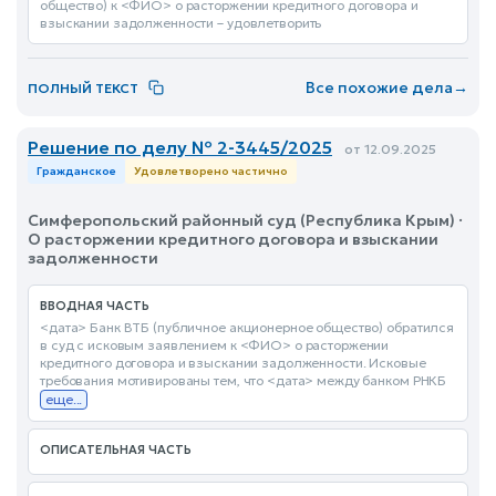
общество) к <ФИО> о расторжении кредитного договора и
взыскании задолженности – удовлетворить
Все похожие дела
→
ПОЛНЫЙ ТЕКСТ
Решение по делу № 2-3445/2025
от 12.09.2025
Гражданское
Удовлетворено частично
Симферопольский районный суд (Республика Крым) ·
О расторжении кредитного договора и взыскании
задолженности
ВВОДНАЯ ЧАСТЬ
<дата> Банк ВТБ (публичное акционерное общество) обратился
в суд с исковым заявлением к <ФИО> о расторжении
кредитного договора и взыскании задолженности. Исковые
требования мотивированы тем, что <дата> между банком РНКБ
еще...
ОПИСАТЕЛЬНАЯ ЧАСТЬ