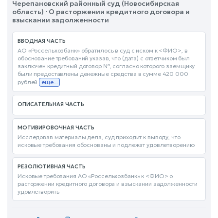
Черепановский районный суд (Новосибирская
область) · О расторжении кредитного договора и
взыскании задолженности
ВВОДНАЯ ЧАСТЬ
АО «Россельхозбанк» обратилось в суд с иском к <ФИО>, в
обоснование требований указав, что (дата) с ответчиком был
заключен кредитный договор №, согласно которого заемщику
были предоставлены денежные средства в сумме 420 000
рублей
еще...
ОПИСАТЕЛЬНАЯ ЧАСТЬ
МОТИВИРОВОЧНАЯ ЧАСТЬ
Исследовав материалы дела, суд приходит к выводу, что
исковые требования обоснованы и подлежат удовлетворению
РЕЗОЛЮТИВНАЯ ЧАСТЬ
Исковые требования АО «Россельхозбанк» к <ФИО> о
расторжении кредитного договора и взыскании задолженности
удовлетворить