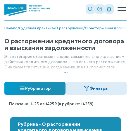
Начало
/
Судебная практика
/
О расторжении
/
О расторжении договор
О расторжении кредитного договора
и взыскании задолженности
Эта категория охватывает споры, связанные с прекращением
действия кредитного договора — то есть его расторжением.
Она касается ситуаций, когда заемщик не выполнил свои
...
обязательства, и речь идет о законных механизмах
принудительного взыскания имеющейся задолженности. В
рамках этой темы рассматриваются различные аспекты
Рубрикатор
Фильтры
взыскания, включая судебные издержки, а также случаи, когда
взыскание производится через наследство или заложенное
имущество.
Показано: 1–25 из 14259 (в рубрике: 14259)
Рубрика «О расторжении
кредитного договора и взыскании