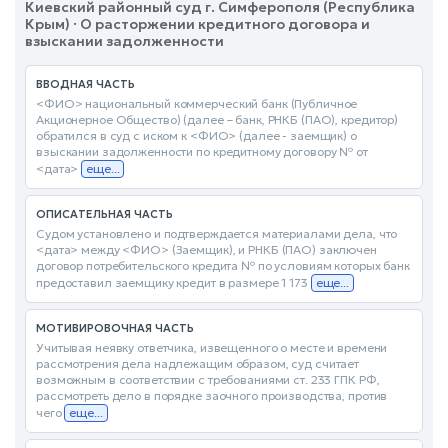
Киевский районный суд г. Симферополя (Республика
Крым) · О расторжении кредитного договора и
взыскании задолженности
ВВОДНАЯ ЧАСТЬ
<ФИО> национальный коммерческий банк (Публичное
Акционерное Общество) (далее – банк, РНКБ (ПАО), кредитор)
обратился в суд с иском к <ФИО> (далее - заемщик) о
взыскании задолженности по кредитному договору № от
<дата>
еще...
ОПИСАТЕЛЬНАЯ ЧАСТЬ
Судом установлено и подтверждается материалами дела, что
<дата> между <ФИО> (Заемщик), и РНКБ (ПАО) заключен
договор потребительского кредита № по условиям которых банк
предоставил заемщику кредит в размере 1 173
еще...
МОТИВИРОВОЧНАЯ ЧАСТЬ
Учитывая неявку ответчика, извещенного о месте и времени
рассмотрения дела надлежащим образом, суд считает
возможным в соответствии с требованиями ст. 233 ГПК РФ,
рассмотреть дело в порядке заочного производства, против
чего
еще...