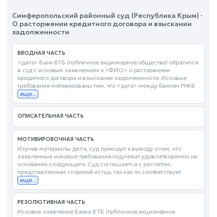
Симферопольский районный суд (Республика Крым) ·
О расторжении кредитного договора и взыскании
задолженности
ВВОДНАЯ ЧАСТЬ
<дата> Банк ВТБ (публичное акционерное общество) обратился
в суд с исковым заявлением к <ФИО> о расторжении
кредитного договора и взыскании задолженности. Исковые
требования мотивированы тем, что <дата> между банком РНКБ
еще...
ОПИСАТЕЛЬНАЯ ЧАСТЬ
МОТИВИРОВОЧНАЯ ЧАСТЬ
Изучив материалы дела, суд приходит к выводу о том, что
заявленные исковые требования подлежат удовлетворению на
основании следующего. Суд соглашается с расчетом,
представленным стороной истца, так как он соответствует
еще...
РЕЗОЛЮТИВНАЯ ЧАСТЬ
Исковое заявление Банка ВТБ (публичное акционерное