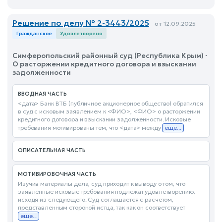
Решение по делу № 2-3443/2025
от 12.09.2025
Гражданское
Удовлетворено
Симферопольский районный суд (Республика Крым) ·
О расторжении кредитного договора и взыскании
задолженности
ВВОДНАЯ ЧАСТЬ
<дата> Банк ВТБ (публичное акционерное общество) обратился
в суд с исковым заявлением к <ФИО>, <ФИО> о расторжении
кредитного договора и взыскании задолженности. Исковые
требования мотивированы тем, что <дата> между
еще...
ОПИСАТЕЛЬНАЯ ЧАСТЬ
МОТИВИРОВОЧНАЯ ЧАСТЬ
Изучив материалы дела, суд приходит к выводу о том, что
заявленные исковые требования подлежат удовлетворению,
исходя из следующего. Суд соглашается с расчетом,
представленным стороной истца, так как он соответствует
еще...