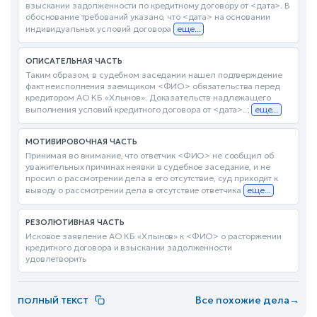
взыскании задолженности по кредитному договору от <дата>. В
обоснование требований указано, что <дата> на основании
индивидуальных условий договора
еще...
ОПИСАТЕЛЬНАЯ ЧАСТЬ
Таким образом, в судебном заседании нашел подтверждение
факт неисполнения заемщиком <ФИО> обязательства перед
кредитором АО КБ «Хлынов». Доказательств надлежащего
выполнения условий кредитного договора от <дата>..;
еще...
МОТИВИРОВОЧНАЯ ЧАСТЬ
Принимая во внимание, что ответчик <ФИО> не сообщил об
уважительных причинах неявки в судебное заседание, и не
просил о рассмотрении дела в его отсутствие, суд приходит к
выводу о рассмотрении дела в отсутствие ответчика
еще...
РЕЗОЛЮТИВНАЯ ЧАСТЬ
Исковое заявление АО КБ «Хлынов» к <ФИО> о расторжении
кредитного договора и взыскании задолженности
удовлетворить
Все похожие дела
→
ПОЛНЫЙ ТЕКСТ