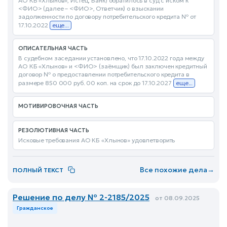
АО КБ «Хлынов», Истец, Банк) обратилось в суд с иском к
<ФИО> (далее – <ФИО>, Ответчик) о взыскании
задолженности по договору потребительского кредита № от
17.10.2022
еще...
ОПИСАТЕЛЬНАЯ ЧАСТЬ
В судебном заседании установлено, что 17.10.2022 года между
АО КБ «Хлынов» и <ФИО> (заёмщик) был заключен кредитный
договор № о предоставлении потребительского кредита в
размере 850 000 руб. 00 коп. на срок до 17.10.2027
еще...
МОТИВИРОВОЧНАЯ ЧАСТЬ
РЕЗОЛЮТИВНАЯ ЧАСТЬ
Исковые требования АО КБ «Хлынов» удовлетворить
Все похожие дела
→
ПОЛНЫЙ ТЕКСТ
Решение по делу № 2-2185/2025
от 08.09.2025
Гражданское