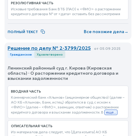
РЕЗОЛЮТИВНАЯ ЧАСТЬ
Исковые требования Банк ВТБ (ПАО) к <ФИО> о расторжении
кредитного договора № от <дата> оставить без рассмотрения
Все похожие дела
→
ПОЛНЫЙ ТЕКСТ
Решение по делу № 2-3799/2025
от 05.09.2025
Гражданское
Удовлетворено
Ленинский районный суд г. Кирова (Кировская
область) · О расторжении кредитного договора и
взыскании задолженности
ВВОДНАЯ ЧАСТЬ
Коммерческий банк «Хлынов» (акционерное общество) (далее –
АО КБ «Хлынов», Банк, истец) обратился в суд с иском к
<ФИО> (далее – <ФИО>, заемщик, ответчик) о расторжении
кредитного договора и взыскании задолженности. В
еще...
ОПИСАТЕЛЬНАЯ ЧАСТЬ
Из материалов дела следует, что {Дата изъята} АО КБ