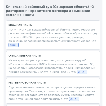
Кинельский районный суд (Самарская область) · О
расторжении кредитного договора и взыскании
задолженности
ВВОДНАЯ ЧАСТЬ
АО «<ФИО> Сельскохозяйственный банк» в лице Самарского
регионального филиала АО «Россельхозбанк» обратилось в суд
с иском к <ФИО> о расторжении кредитного договора,
взыскании задолженности по кредитному договору, указав, что
еще...
ОПИСАТЕЛЬНАЯ ЧАСТЬ
Из материалов дела установлено, что <дата> между АО
«Россельхозбанк» и <ФИО> было заключено соглашение №,
на основании которого банк предоставил заемщику кредитный
лимит в размере 267942 руб. 60 коп., под 24,9 %
еще...
МОТИВИРОВОЧНАЯ ЧАСТЬ
Суд полагает возможным рассмотреть дело в порядке заочного
производства. Учитывая, что факт ненадлежащего исполнения
ответчиком обязательств по возврату суммы кредита и уплате
процентов нашел свое подтверждение, суд
еще...