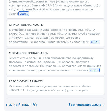
(акционерное общество) в лице филиала Акционерного
коммерческого банка «ФОРА-БАНК» (акционерное общество) в
<адрес> (далее Банк) обратился в суд с указанным выше
иском
еще...
ОПИСАТЕЛЬНАЯ ЧАСТЬ
В судебном заседании установлено, что между АКБ «ФОРА-
БАНК» (АО) в лице филиала АКБ «ФОРА-БАНК» (АО) в <адрес>
и <ФИО> (далее - Заемщик) заключен договор о
предоставлении кредита (индивидуальные условия) №
еще...
МОТИВИРОВОЧНАЯ ЧАСТЬ
Вместе с тем, заемщик свои обязательства по кредитному
договору не исполнял надлежащим образом, допуская
просрочки платежей. При указанных обстоятельствах, принимая
во внимание приведенные выше правовые положения
еще...
РЕЗОЛЮТИВНАЯ ЧАСТЬ
Исковые требования акционерного коммерческого банка
«ФОРА-БАНК» (акционерное общество) удовлетворить
Все похожие дела
→
ПОЛНЫЙ ТЕКСТ