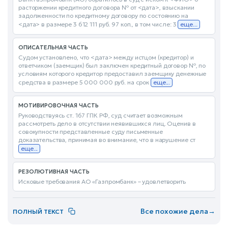
расторжении кредитного договора № от <дата>, взыскании
задолженности по кредитному договору по состоянию на
<дата> в размере 3 612 111 руб. 97 коп., в том числе: 3
еще...
ОПИСАТЕЛЬНАЯ ЧАСТЬ
Судом установлено, что <дата> между истцом (кредитор) и
ответчиком (заемщик) был заключен кредитный договор №, по
условиям которого кредитор предоставил заемщику денежные
средства в размере 5 000 000 руб. на срок
еще...
МОТИВИРОВОЧНАЯ ЧАСТЬ
Руководствуясь ст. 167 ГПК РФ, суд считает возможным
рассмотреть дело в отсутствии неявившихся лиц. Оценив в
совокупности представленные суду письменные
доказательства, принимая во внимание, что в нарушение ст
еще...
РЕЗОЛЮТИВНАЯ ЧАСТЬ
Исковые требования АО «Газпромбанк» – удовлетворить
Все похожие дела
→
ПОЛНЫЙ ТЕКСТ