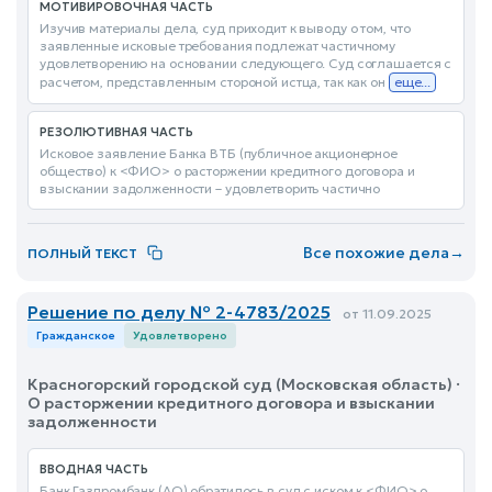
МОТИВИРОВОЧНАЯ ЧАСТЬ
Изучив материалы дела, суд приходит к выводу о том, что
заявленные исковые требования подлежат частичному
удовлетворению на основании следующего. Суд соглашается с
расчетом, представленным стороной истца, так как он
еще...
РЕЗОЛЮТИВНАЯ ЧАСТЬ
Исковое заявление Банка ВТБ (публичное акционерное
общество) к <ФИО> о расторжении кредитного договора и
взыскании задолженности – удовлетворить частично
Все похожие дела
→
ПОЛНЫЙ ТЕКСТ
Решение по делу № 2-4783/2025
от 11.09.2025
Гражданское
Удовлетворено
Красногорский городской суд (Московская область) ·
О расторжении кредитного договора и взыскании
задолженности
ВВОДНАЯ ЧАСТЬ
Банк Газпромбанк (АО) обратилось в суд с иском к <ФИО> о