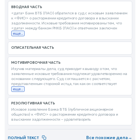
ВВОДНАЯ ЧАСТЬ
<дата> Банк ВТБ (ПАО) обратился в суд с исковым заявлением
к <ФИО> о расторжении кредитного договора и взыскании
задолженности. Исковые требования мотивированы тем, что
<дата> между банком РНКБ (ПАО) и ответчиком заключен
еще...
ОПИСАТЕЛЬНАЯ ЧАСТЬ
МОТИВИРОВОЧНАЯ ЧАСТЬ
Изучив материалы дела, суд приходит к выводу о том, что
заявленные исковые требования подлежат удовлетворению на
основании следующего. Суд соглашается с расчетом,
представленным стороной истца, так как он соответствует
еще...
РЕЗОЛЮТИВНАЯ ЧАСТЬ
Исковое заявление Банка ВТБ (публичное акционерное
общество) к <ФИО> о расторжении кредитного договора и
взыскании задолженности – удовлетворить
Все похожие дела
→
ПОЛНЫЙ ТЕКСТ