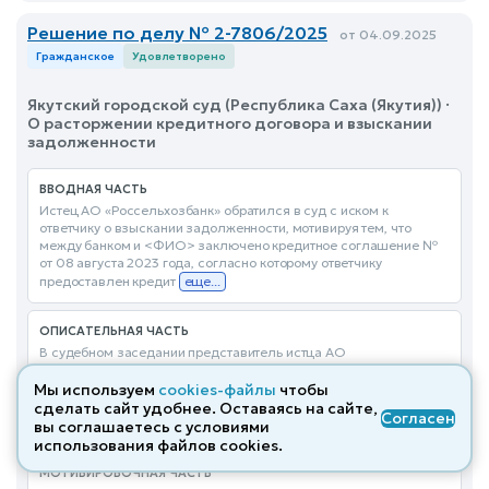
Решение по делу № 2-7806/2025
от 04.09.2025
Гражданское
Удовлетворено
Якутский городской суд (Республика Саха (Якутия)) ·
О расторжении кредитного договора и взыскании
задолженности
ВВОДНАЯ ЧАСТЬ
Истец АО «Россельхозбанк» обратился в суд с иском к
ответчику о взыскании задолженности, мотивируя тем, что
между банком и <ФИО> заключено кредитное соглашение №
от 08 августа 2023 года, согласно которому ответчику
предоставлен кредит
еще...
ОПИСАТЕЛЬНАЯ ЧАСТЬ
В судебном заседании представитель истца АО
«Россельхозбанк» по доверенности <ФИО> привела суду
доводы изложенные в исковом заявлении, в связи с чем
Мы используем
cookies-файлы
чтобы
просила суд удовлетворить заявленный иск. Как установлено
сделать сайт удобнее. Оставаясь на сайте,
Согласен
еще...
вы соглашаетесь с условиями
использования файлов cооkies.
МОТИВИРОВОЧНАЯ ЧАСТЬ