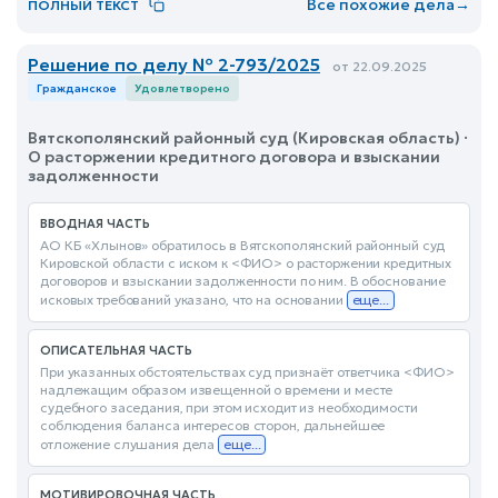
Все похожие дела
→
ПОЛНЫЙ ТЕКСТ
Решение по делу № 2-793/2025
от 22.09.2025
Гражданское
Удовлетворено
Вятскополянский районный суд (Кировская область) ·
О расторжении кредитного договора и взыскании
задолженности
ВВОДНАЯ ЧАСТЬ
АО КБ «Хлынов» обратилось в Вятскополянский районный суд
Кировской области с иском к <ФИО> о расторжении кредитных
договоров и взыскании задолженности по ним. В обоснование
исковых требований указано, что на основании
еще...
ОПИСАТЕЛЬНАЯ ЧАСТЬ
При указанных обстоятельствах суд признаёт ответчика <ФИО>
надлежащим образом извещенной о времени и месте
судебного заседания, при этом исходит из необходимости
соблюдения баланса интересов сторон, дальнейшее
отложение слушания дела
еще...
МОТИВИРОВОЧНАЯ ЧАСТЬ