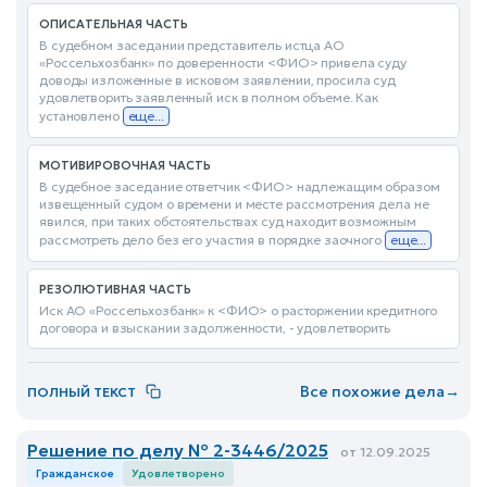
ОПИСАТЕЛЬНАЯ ЧАСТЬ
В судебном заседании представитель истца АО
«Россельхозбанк» по доверенности <ФИО> привела суду
доводы изложенные в исковом заявлении, просила суд
удовлетворить заявленный иск в полном объеме. Как
установлено
еще...
МОТИВИРОВОЧНАЯ ЧАСТЬ
В судебное заседание ответчик <ФИО> надлежащим образом
извещенный судом о времени и месте рассмотрения дела не
явился, при таких обстоятельствах суд находит возможным
рассмотреть дело без его участия в порядке заочного
еще...
РЕЗОЛЮТИВНАЯ ЧАСТЬ
Иск АО «Россельхозбанк» к <ФИО> о расторжении кредитного
договора и взыскании задолженности, - удовлетворить
Все похожие дела
→
ПОЛНЫЙ ТЕКСТ
Решение по делу № 2-3446/2025
от 12.09.2025
Гражданское
Удовлетворено