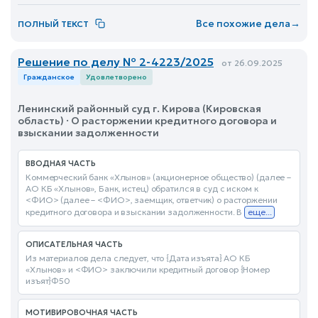
Все похожие дела
→
ПОЛНЫЙ ТЕКСТ
Решение по делу № 2-4223/2025
от 26.09.2025
Гражданское
Удовлетворено
Ленинский районный суд г. Кирова (Кировская
область) · О расторжении кредитного договора и
взыскании задолженности
ВВОДНАЯ ЧАСТЬ
Коммерческий банк «Хлынов» (акционерное общество) (далее –
АО КБ «Хлынов», Банк, истец) обратился в суд с иском к
<ФИО> (далее – <ФИО>, заемщик, ответчик) о расторжении
кредитного договора и взыскании задолженности. В
еще...
ОПИСАТЕЛЬНАЯ ЧАСТЬ
Из материалов дела следует, что {Дата изъята} АО КБ
«Хлынов» и <ФИО> заключили кредитный договор {Номер
изъят}Ф50
МОТИВИРОВОЧНАЯ ЧАСТЬ