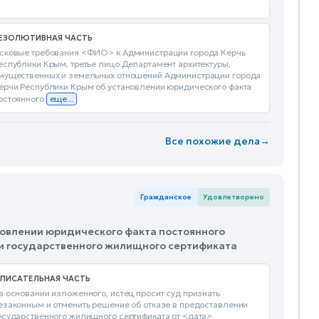
ЕЗОЛЮТИВНАЯ ЧАСТЬ
сковые требования <ФИО> к Администрации города Керчь
еспублики Крым, третье лицо Департамент архитектуры,
мущественных и земельных отношений Администрации города
ерчи Республики Крым об установлении юридического факта
остоянного
еще...
Все похожие дела
→
Гражданское
Удовлетворено
ановлении юридического факта постоянного
ии государственного жилищного сертификата
ПИСАТЕЛЬНАЯ ЧАСТЬ
а основании изложенного, истец просит суд признать
езаконным и отменить решение об отказе в предоставлении
осударственного жилищного сертификата от <дата>