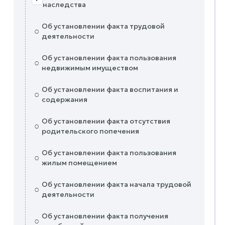
наследства
Об установлении факта трудовой
○
деятельности
Об установлении факта пользования
○
недвижимым имуществом
Об установлении факта воспитания и
○
содержания
Об установлении факта отсутствия
○
родительского попечения
Об установлении факта пользования
○
жилым помещением
Об установлении факта начала трудовой
○
деятельности
Об установлении факта получения
○