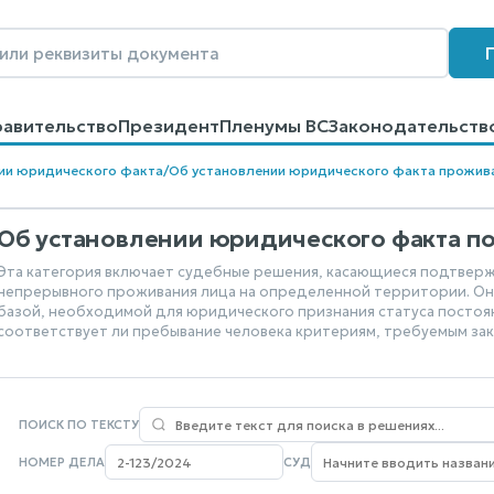
равительство
Президент
Пленумы ВС
Законодательств
говоров
Контакты
Помощь
Поиск
ии юридического факта
/
Об установлении юридического факта прожив
Об установлении юридического факта п
Эта категория включает судебные решения, касающиеся подтвер
непрерывного проживания лица на определенной территории. Она
базой, необходимой для юридического признания статуса постоян
соответствует ли пребывание человека критериям, требуемым зак
ПОИСК ПО ТЕКСТУ
НОМЕР ДЕЛА
СУД
Nothing