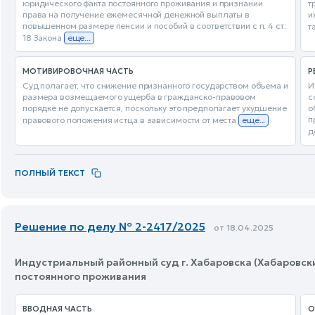
юридического факта постоянного проживания и признании
т
права на получение ежемесячной денежной выплаты в
и
повышенном размере пенсии и пособий в соответствии с п. 4 ст.
т
18 Закона
еще...
МОТИВИРОВОЧНАЯ ЧАСТЬ
Р
Суд полагает, что снижение признанного государством объема и
И
размера возмещаемого ущерба в гражданско-правовом
с
порядке не допускается, поскольку это предполагает ухудшение
о
п
правового положения истца в зависимости от места
еще...
д
ПОЛНЫЙ ТЕКСТ
Решение по делу № 2-2417/2025
от 18.04.2025
Индустриальный районный суд г. Хабаровска (Хабаровски
постоянного проживания
ВВОДНАЯ ЧАСТЬ
О