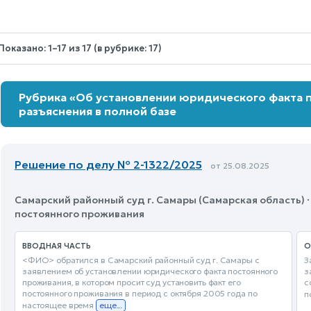
selected.
Показано: 1–17 из 17 (в рубрике: 17)
Рубрика «Об установлении юридического факта п
разъяснения в полной базе
Решение по делу № 2-1322/2025
от 25.08.2025
Самарский районный суд г. Самары (Самарская область) 
постоянного проживания
ВВОДНАЯ ЧАСТЬ
О
<ФИО> обратился в Самарский районный суд г. Самары с
З
заявлением об установлении юридического факта постоянного
з
проживания, в котором просит суд установить факт его
с
постоянного проживания в период с октября 2005 года по
п
настоящее время
еще...