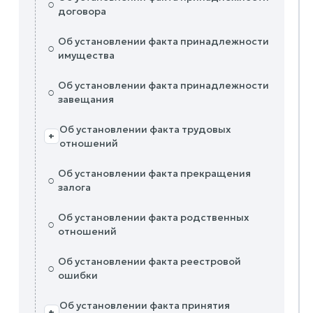
○
договора
Об установлении факта принадлежности
○
имущества
Об установлении факта принадлежности
○
завещания
Об установлении факта трудовых
+
отношений
Об установлении факта прекращения
○
залога
Об установлении факта родственных
○
отношений
Об установлении факта реестровой
○
ошибки
Об установлении факта принятия
+