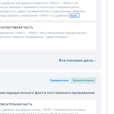
 судебном заседании заявители <ФИО>, <ФИО> не
рисутствовали о времени и месте рассмотрения дела
звещались судом своевременно и надлежащим образом.
редставитель заявителей <ФИО> в судебном
еще...
ЕЗОЛЮТИВНАЯ ЧАСТЬ
аявление <ФИО>, <ФИО> об установлении юридического
акта постоянного проживания - удовлетворить
Все похожие дела
→
Гражданское
Удовлетворено
ении юридического факта постоянного проживания
ПИСАТЕЛЬНАЯ ЧАСТЬ
 судебном заседании истец <ФИО> заявленные исковые
ребования поддержала в полном объеме, просила их