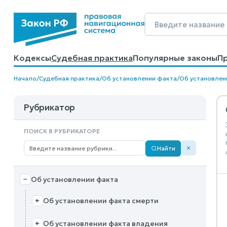
О нечинении препятствий
+
Об устранении недостатков
+
Кодексы
Судебная практика
Популярные законы
П
○
Об оспаривании сделки
Калькуляторы
Справочные материалы
Образцы до
Начало
/
Судебная практика
/
Об установлении факта
/
Об установлен
Об установлении границ
+
Рубрикатор
Об установлении инвалидности
+
ПОИСК В РУБРИКАТОРЕ
Об устранении нарушений
+
Найти
Об оспаривании бездействия
+
Об установлении факта
−
Об установлении факта смерти
+
Об установлении факта владения
+