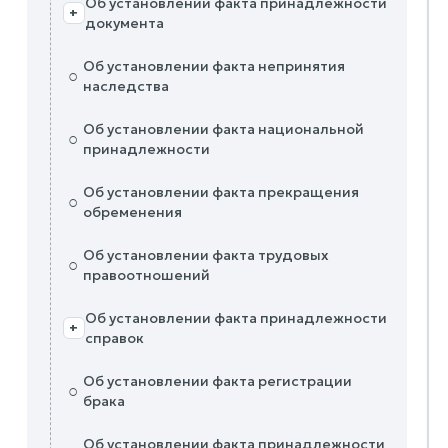
Об установлении факта принадлежности
+
документа
Об установлении факта непринятия
○
наследства
Об установлении факта национальной
○
принадлежности
Об установлении факта прекращения
○
обременения
Об установлении факта трудовых
○
правоотношений
Об установлении факта принадлежности
+
справок
Об установлении факта регистрации
○
брака
Об установлении факта принадлежности