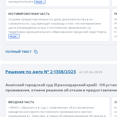
муниципального
еще...
МОТИВИРОВОЧНАЯ ЧАСТЬ
Р
Оценив предоставленные по делу доказательства в их
И
совокупности, суд приходит к выводу о том, что материалами
Р
дела утверждения истца о постоянном проживании на
и
территории муниципального образования городской округ Керчь
К
еще...
п
ПОЛНЫЙ ТЕКСТ
Решение по делу № 2-1358/2023
от 20.04.2023
Анапский городской суд (Краснодарский край) · Об уст
проживания, отмене решения об отказе в предоставлен
ВВОДНАЯ ЧАСТЬ
О
<ФИО> обратился в суд с заявлением об установлении
Н
юридического факта постоянного проживания в жилом
н
помещении в г. Херсоне, а также об отмене решения об отказе в
г