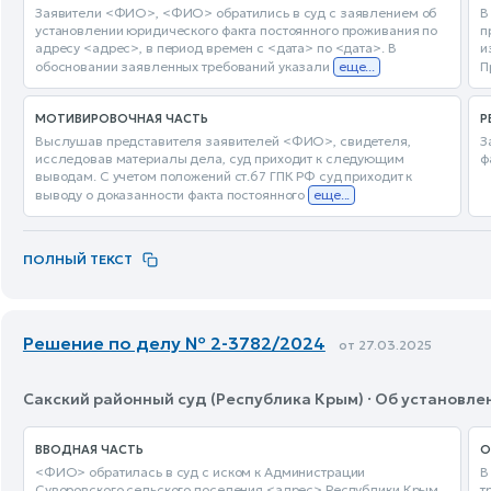
Заявители <ФИО>, <ФИО> обратились в суд с заявлением об
В
установлении юридического факта постоянного проживания по
п
адресу <адрес>, в период времен с <дата> по <дата>. В
и
обосновании заявленных требований указали
еще...
П
МОТИВИРОВОЧНАЯ ЧАСТЬ
Р
Выслушав представителя заявителей <ФИО>, свидетеля,
З
исследовав материалы дела, суд приходит к следующим
ф
выводам. С учетом положений ст.67 ГПК РФ суд приходит к
выводу о доказанности факта постоянного
еще...
ПОЛНЫЙ ТЕКСТ
Решение по делу № 2-3782/2024
от 27.03.2025
Сакский районный суд (Республика Крым) · Об установл
ВВОДНАЯ ЧАСТЬ
О
<ФИО> обратилась в суд с иском к Администрации
В
Суворовского сельского поселения <адрес> Республики Крым
т