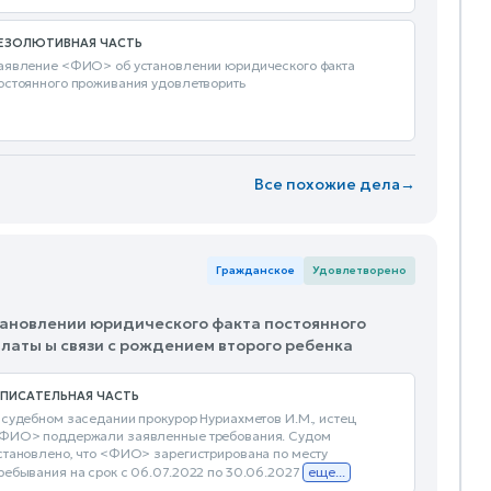
ЕЗОЛЮТИВНАЯ ЧАСТЬ
аявление <ФИО> об установлении юридического факта
остоянного проживания удовлетворить
Все похожие дела
→
Гражданское
Удовлетворено
становлении юридического факта постоянного
аты ы связи с рождением второго ребенка
ПИСАТЕЛЬНАЯ ЧАСТЬ
 судебном заседании прокурор Нуриахметов И.М., истец
ФИО> поддержали заявленные требования. Судом
становлено, что <ФИО> зарегистрирована по месту
ребывания на срок с 06.07.2022 по 30.06.2027
еще...