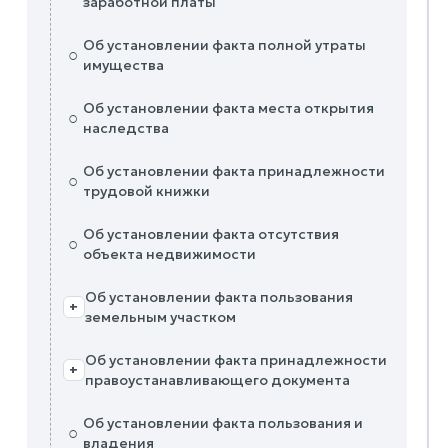
заработной платы
Об установлении факта полной утраты
○
имущества
Об установлении факта места открытия
○
наследства
Об установлении факта принадлежности
○
трудовой книжки
Об установлении факта отсутствия
○
объекта недвижимости
Об установлении факта пользования
+
земельным участком
Об установлении факта принадлежности
+
правоустанавливающего документа
Об установлении факта пользования и
○
владения