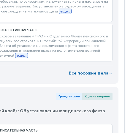
ребования, по основаниям, изложенным в иске, и настаивал на
х удовлетворении. Как установлено в судебном заседании, а
акже следует из материалов дела
еще...
ЕЗОЛЮТИВНАЯ ЧАСТЬ
сковое заявление <ФИО> к Отделению Фонда пенсионного и
оциального страхования Российской Федерации по Брянской
бласти об установлении юридического факта постоянного
роживания и признании права на получение ежемесячной
енежной
еще...
Все похожие дела
→
Гражданское
Удовлетворено
й край) · Об установлении юридического факта
ПИСАТЕЛЬНАЯ ЧАСТЬ