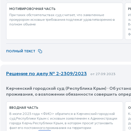
МОТИВИРОВОЧНАЯ ЧАСТЬ
Р
При таких обстоятельствах суд считает, что заявленные
И
прокурором исковые требования подлежат удовлетворению в
з
полном объеме
В
н
ф
ПОЛНЫЙ ТЕКСТ
Решение по делу № 2-2309/2023
от 27.09.2023
Керченский городской суд (Республика Крым) · Об уста
проживания, о возложении обязанности совершить опре
ВВОДНАЯ ЧАСТЬ
О
В июле 2023 года <ФИО> обратился в Керченский городской
К
суд Республики Крым с исковым заявлением к Администрации
д
города Керчь Республики Крым, в котором просит установить
д
факт его постоянного проживания на территории
О