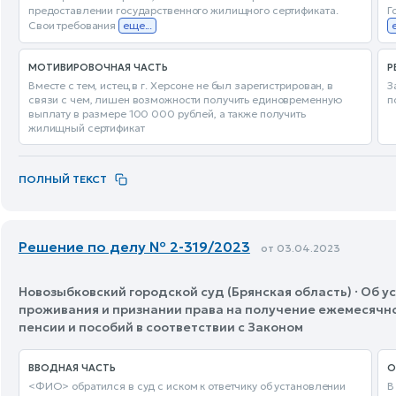
предоставлении государственного жилищного сертификата.
Г
Свои требования
еще...
МОТИВИРОВОЧНАЯ ЧАСТЬ
Р
Вместе с тем, истец в г. Херсоне не был зарегистрирован, в
З
связи с чем, лишен возможности получить единовременную
п
выплату в размере 100 000 рублей, а также получить
жилищный сертификат
ПОЛНЫЙ ТЕКСТ
Решение по делу № 2-319/2023
от 03.04.2023
Новозыбковский городской суд (Брянская область) · Об 
проживания и признании права на получение ежемесячн
пенсии и пособий в соответствии с Законом
ВВОДНАЯ ЧАСТЬ
О
<ФИО> обратился в суд с иском к ответчику об установлении
В