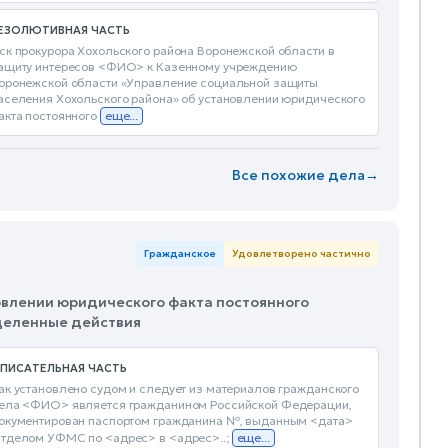
ЕЗОЛЮТИВНАЯ ЧАСТЬ
ск прокурора Хохольского района Воронежской области в
ащиту интересов <ФИО> к Казенному учреждению
оронежской области «Управление социальной защиты
аселения Хохольского района» об установлении юридического
акта постоянного
еще...
Все похожие дела
→
Гражданское
Удовлетворено частично
новлении юридического факта постоянного
деленные действия
ПИСАТЕЛЬНАЯ ЧАСТЬ
ак установлено судом и следует из материалов гражданского
ела <ФИО> является гражданином Российской Федерации,
окументирован паспортом гражданина №, выданным <дата>
тделом УФМС по <адрес> в <адрес>..;
еще...