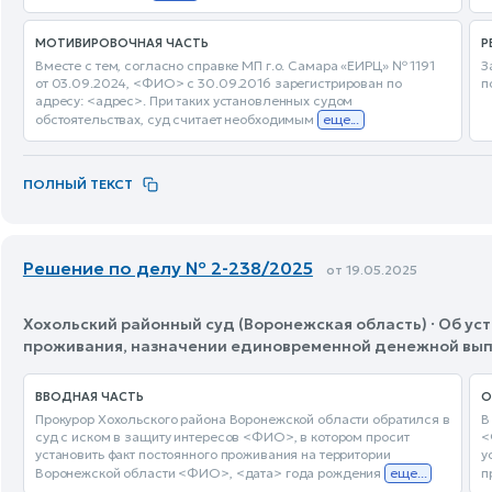
МОТИВИРОВОЧНАЯ ЧАСТЬ
Р
Вместе с тем, согласно справке МП г.о. Самара «ЕИРЦ» № 1191
З
от 03.09.2024, <ФИО> с 30.09.2016 зарегистрирован по
п
адресу: <адрес>. При таких установленных судом
обстоятельствах, суд считает необходимым
еще...
ПОЛНЫЙ ТЕКСТ
Решение по делу № 2-238/2025
от 19.05.2025
Хохольский районный суд (Воронежская область) · Об у
проживания, назначении единовременной денежной выпл
ВВОДНАЯ ЧАСТЬ
О
Прокурор Хохольского района Воронежской области обратился в
В
суд с иском в защиту интересов <ФИО>, в котором просит
<
установить факт постоянного проживания на территории
у
Воронежской области <ФИО>, <дата> года рождения
еще...
п