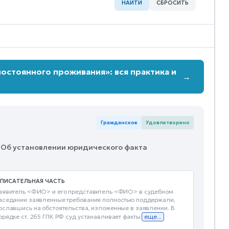
НАЙТИ
СБРОСИТЬ
остоянного проживания»: вся практика и
→
Гражданское
Удовлетворено
· Об установлении юридического факта
ПИСАТЕЛЬНАЯ ЧАСТЬ
аявитель <ФИО> и его представитель <ФИО> в судебном
аседании заявленные требования полностью поддержали,
ославшись на обстоятельства, изложенные в заявлении. В
орядке ст. 265 ГПК РФ суд устанавливает факты
еще...