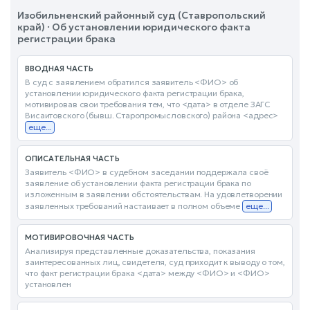
Изобильненский районный суд (Ставропольский
край) · Об установлении юридического факта
регистрации брака
ВВОДНАЯ ЧАСТЬ
В суд с заявлением обратился заявитель <ФИО> об
установлении юридического факта регистрации брака,
мотивировав свои требования тем, что <дата> в отделе ЗАГС
Висаитовского (бывш. Старопромысловского) района <адрес>
еще...
ОПИСАТЕЛЬНАЯ ЧАСТЬ
Заявитель <ФИО> в судебном заседании поддержала своё
заявление об установлении факта регистрации брака по
изложенным в заявлении обстоятельствам. На удовлетворении
заявленных требований настаивает в полном объеме
еще...
МОТИВИРОВОЧНАЯ ЧАСТЬ
Анализируя представленные доказательства, показания
заинтересованных лиц, свидетеля, суд приходит к выводу о том,
что факт регистрации брака <дата> между <ФИО> и <ФИО>
установлен