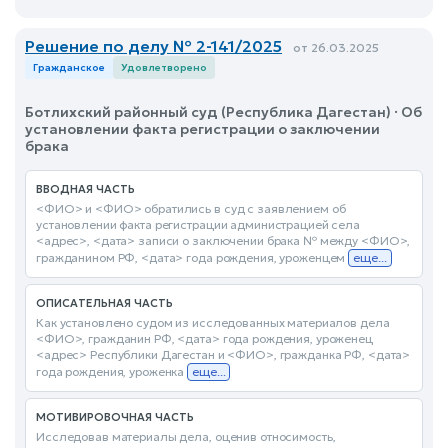
Решение по делу № 2-141/2025
от 26.03.2025
Гражданское
Удовлетворено
Ботлихский районный суд (Республика Дагестан) · Об
установлении факта регистрации о заключении
брака
ВВОДНАЯ ЧАСТЬ
<ФИО> и <ФИО> обратились в суд с заявлением об
установлении факта регистрации администрацией села
<адрес>, <дата> записи о заключении брака № между <ФИО>,
гражданином РФ, <дата> года рождения, уроженцем
еще...
ОПИСАТЕЛЬНАЯ ЧАСТЬ
Как установлено судом из исследованных материалов дела
<ФИО>, гражданин РФ, <дата> года рождения, уроженец
<адрес> Республики Дагестан и <ФИО>, гражданка РФ, <дата>
года рождения, уроженка
еще...
МОТИВИРОВОЧНАЯ ЧАСТЬ
Исследовав материалы дела, оценив относимость,