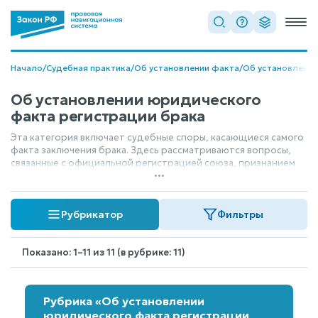
Начало
/
Судебная практика
/
Об установлении факта
/
Об установлени
Об установлении юридического
факта регистрации брака
Эта категория включает судебные споры, касающиеся самого
факта заключения брака. Здесь рассматриваются вопросы,
связанные с официальной регистрацией союза, признанием
...
брака действительным или недействительным, а также
любые правовые последствия, вытекающие из этого
юридического акта. По сути, это разбирательства о том,
Рубрикатор
Фильтры
признан ли брак в правовом поле.
Показано: 1–11 из 11 (в рубрике: 11)
Рубрика «Об установлении
юридического факта регистрации