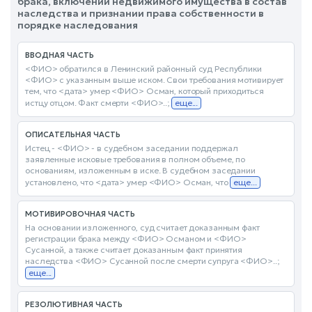
брака, включении недвижимого имущества в состав
наследства и признании права собственности в
порядке наследования
ВВОДНАЯ ЧАСТЬ
<ФИО> обратился в Ленинский районный суд Республики
<ФИО> с указанным выше иском. Свои требования мотивирует
тем, что <дата> умер <ФИО> Осман, который приходиться
истцу отцом. Факт смерти <ФИО>..;
еще...
ОПИСАТЕЛЬНАЯ ЧАСТЬ
Истец - <ФИО> - в судебном заседании поддержал
заявленные исковые требования в полном объеме, по
основаниям, изложенным в иске. В судебном заседании
установлено, что <дата> умер <ФИО> Осман, что
еще...
МОТИВИРОВОЧНАЯ ЧАСТЬ
На основании изложенного, суд считает доказанным факт
регистрации брака между <ФИО> Османом и <ФИО>
Сусанной, а также считает доказанным факт принятия
наследства <ФИО> Сусанной после смерти супруга <ФИО>..;
еще...
РЕЗОЛЮТИВНАЯ ЧАСТЬ