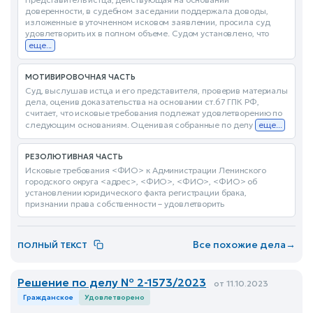
доверенности, в судебном заседании поддержала доводы,
изложенные в уточненном исковом заявлении, просила суд
удовлетворить их в полном объеме. Судом установлено, что
еще...
МОТИВИРОВОЧНАЯ ЧАСТЬ
Суд, выслушав истца и его представителя, проверив материалы
дела, оценив доказательства на основании ст.67 ГПК РФ,
считает, что исковые требования подлежат удовлетворению по
следующим основаниям. Оценивая собранные по делу
еще...
РЕЗОЛЮТИВНАЯ ЧАСТЬ
Исковые требования <ФИО> к Администрации Ленинского
городского округа <адрес>, <ФИО>, <ФИО>, <ФИО> об
установлении юридического факта регистрации брака,
признании права собственности – удовлетворить
Все похожие дела
→
ПОЛНЫЙ ТЕКСТ
Решение по делу № 2-1573/2023
от 11.10.2023
Гражданское
Удовлетворено