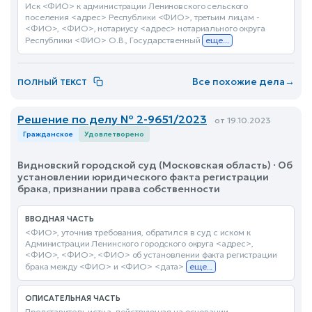
Иск <ФИО> к администрации Лениновского сельского
поселения <адрес> Республики <ФИО>, третьим лицам -
<ФИО>, <ФИО>, нотариусу <адрес> нотариального округа
Республики <ФИО> О.В., Государственный
еще...
Все похожие дела
→
ПОЛНЫЙ ТЕКСТ
Решение по делу № 2-9651/2023
от 19.10.2023
Гражданское
Удовлетворено
Видновский городской суд (Московская область) · Об
установлении юридического факта регистрации
брака, признании права собственности
ВВОДНАЯ ЧАСТЬ
<ФИО>, уточнив требования, обратился в суд с иском к
Администрации Ленинского городского округа <адрес>,
<ФИО>, <ФИО>, <ФИО> об установлении факта регистрации
брака между <ФИО> и <ФИО> <дата>
еще...
ОПИСАТЕЛЬНАЯ ЧАСТЬ
Представитель истца, действующая на основании