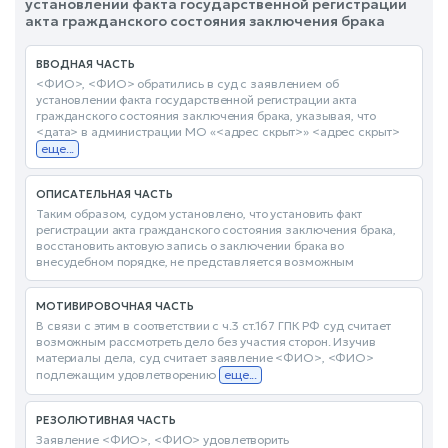
установлении факта государственной регистрации
акта гражданского состояния заключения брака
ВВОДНАЯ ЧАСТЬ
<ФИО>, <ФИО> обратились в суд с заявлением об
установлении факта государственной регистрации акта
гражданского состояния заключения брака, указывая, что
<дата> в администрации МО «<адрес скрыт>» <адрес скрыт>
еще...
ОПИСАТЕЛЬНАЯ ЧАСТЬ
Таким образом, судом установлено, что установить факт
регистрации акта гражданского состояния заключения брака,
восстановить актовую запись о заключении брака во
внесудебном порядке, не представляется возможным
МОТИВИРОВОЧНАЯ ЧАСТЬ
В связи с этим в соответствии с ч.3 ст.167 ГПК РФ суд считает
возможным рассмотреть дело без участия сторон. Изучив
материалы дела, суд считает заявление <ФИО>, <ФИО>
подлежащим удовлетворению
еще...
РЕЗОЛЮТИВНАЯ ЧАСТЬ
Заявление <ФИО>, <ФИО> удовлетворить