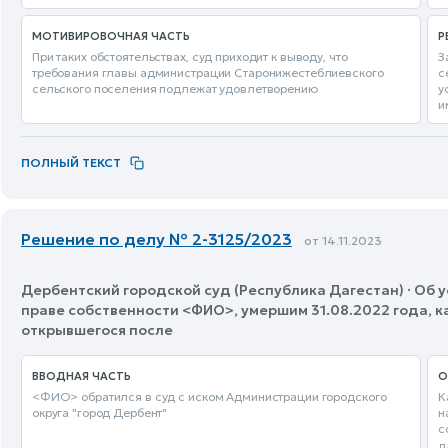
МОТИВИРОВОЧНАЯ ЧАСТЬ
Р
При таких обстоятельствах, суд приходит к выводу, что
З
требования главы администрации Старонижестеблиевского
с
сельского поселения подлежат удовлетворению
у
и
ПОЛНЫЙ ТЕКСТ
Решение по делу № 2-3125/2023
от 14.11.2023
Дербентский городской суд (Республика Дагестан) · Об 
праве собственности <ФИО>, умершим 31.08.2022 года, 
открывшегося после
ВВОДНАЯ ЧАСТЬ
О
<ФИО> обратился в суд с иском Администрации городского
К
округа "город Дербент"
н
с
д