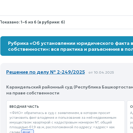
Nothing
selected.
Показано: 1–6 из 6 (в рубрике: 6)
Рубрика «Об установлении юридического факта в
собственности»: вся практика и разъяснения в по
Решение по делу № 2-249/2025
от 10.04.2025
Караидельский районный суд (Республика Башкортостан)
на праве собственности
ВВОДНАЯ ЧАСТЬ
О
<ФИО> обратилась в суд с заявлением, в котором просит
А
установить факт владения и пользования за ней недвижимым
з
имуществом: квартирой с кадастровым номером №, общей
у
площадью 61,9 кв.м, расположенной по адресу: <адрес> как
п
своим
еще...