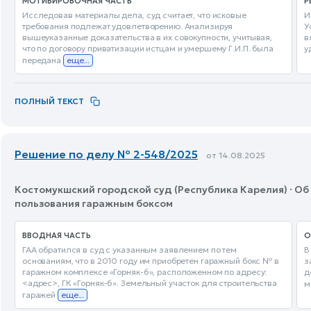
МОТИВИРОВОЧНАЯ ЧАСТЬ
Р
Исследовав материалы дела, суд считает, что исковые
И
требования подлежат удовлетворению. Анализируя
У
вышеуказанные доказательства в их совокупности, учитывая,
в
что по договору приватизации истцам и умершему Г.И.П. была
у
передана
еще...
ПОЛНЫЙ ТЕКСТ
Решение по делу № 2-548/2025
от 14.08.2025
Костомукшский городской суд (Республика Карелия) · О
пользования гаражным боксом
ВВОДНАЯ ЧАСТЬ
О
ГАА обратился в суд с указанным заявлением по тем
В
основаниям, что в 2010 году им приобретен гаражный бокс № в
з
гаражном комплексе «Горняк-6», расположенном по адресу:
д
<адрес>, ГК «Горняк-6». Земельный участок для строительства
м
гаражей
еще...