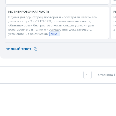
МОТИВИРОВОЧНАЯ ЧАСТЬ
Р
Изучив доводы сторон, проверив и исследовав материалы
И
дела, в силу ч.2 ст.12 ГПК РФ, сохраняя независимость,
о
объективность и беспристрастность, создав условия для
п
всестороннего и полного исследования доказательств,
3
установления фактических
еще...
ПОЛНЫЙ ТЕКСТ
←
Страница 1 