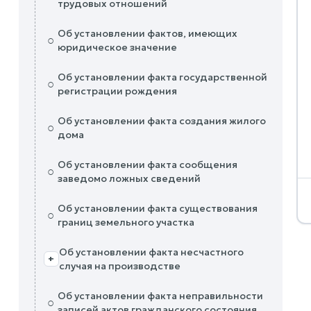
трудовых отношений
Об установлении фактов, имеющих
○
юридическое значение
Об установлении факта государственной
○
регистрации рождения
Об установлении факта создания жилого
○
дома
Об установлении факта сообщения
○
заведомо ложных сведений
Об установлении факта существования
○
границ земельного участка
Об установлении факта несчастного
+
случая на производстве
Об установлении факта неправильности
○
записей актов гражданского состояния