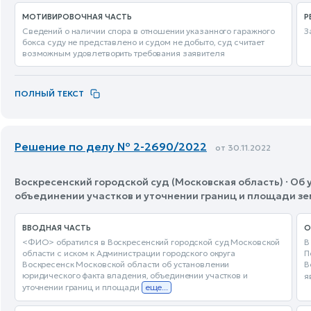
МОТИВИРОВОЧНАЯ ЧАСТЬ
Р
Сведений о наличии спора в отношении указанного гаражного
З
бокса суду не представлено и судом не добыто, суд считает
возможным удовлетворить требования заявителя
ПОЛНЫЙ ТЕКСТ
Решение по делу № 2-2690/2022
от 30.11.2022
Воскресенский городской суд (Московская область) · Об
объединении участков и уточнении границ и площади зе
ВВОДНАЯ ЧАСТЬ
О
<ФИО> обратился в Воскресенский городской суд Московской
В
области с иском к Администрации городского округа
П
Воскресенск Московской области об установлении
В
юридического факта владения, объединении участков и
я
уточнении границ и площади
еще...