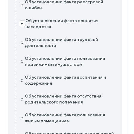
Об установлении факта реестровой
○
ошибки
Об установлении факта принятия
+
наследства
Об установлении факта трудовой
○
деятельности
Об установлении факта пользования
○
недвижимым имуществом
Об установлении факта воспитания и
○
содержания
Об установлении факта отсутствия
○
родительского попечения
Об установлении факта пользования
○
жилым помещением
Об установлении факта начала трудовой