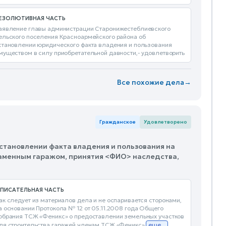
ЕЗОЛЮТИВНАЯ ЧАСТЬ
аявление главы администрации Старонижестеблиевского
ельского поселения Красноармейского района об
становлении юридического факта владения и пользования
муществом в силу приобретательной давности,- удовлетворить
Все похожие дела
→
Гражданское
Удовлетворено
установлении факта владения и пользования на
каменным гаражом, принятия <ФИО> наследства,
ПИСАТЕЛЬНАЯ ЧАСТЬ
ак следует из материалов дела и не оспаривается сторонами,
а основании Протокола № 12 от 05.11.2008 года Общего
обрания ТСЖ «Феникс» о предоставлении земельных участков
ля строительства гаражей членам ТСЖ «Феникс»
еще...