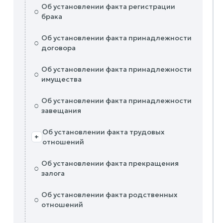
Об установлении факта регистрации
○
брака
Об установлении факта принадлежности
○
договора
Об установлении факта принадлежности
○
имущества
Об установлении факта принадлежности
○
завещания
Об установлении факта трудовых
+
отношений
Об установлении факта прекращения
○
залога
Об установлении факта родственных
○
отношений