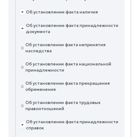
Об установлении факта наличия
+
Об установлении факта принадлежности
+
документа
Об установлении факта непринятия
○
наследства
Об установлении факта национальной
○
принадлежности
Об установлении факта прекращения
○
обременения
Об установлении факта трудовых
○
правоотношений
Об установлении факта принадлежности
+
справок