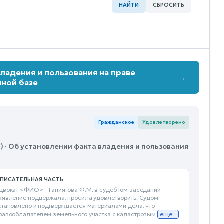
НАЙТИ
СБРОСИТЬ
ладения и пользования на праве
→
лной базе
Гражданское
Удовлетворено
 · Об установлении факта владения и пользования
ПИСАТЕЛЬНАЯ ЧАСТЬ
двокат <ФИО> – Ганиятова Ф.М. в судебном заседании
аявление поддержала, просила удовлетворить. Судом
становлено и подтверждается материалами дела, что
равообладателем земельного участка с кадастровым
еще...