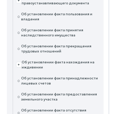
+
правоустанавливающего документа
Об установлении факта пользования и
○
владения
Об установлении факта принятия
○
наследственного имущества
Об установлении факта прекращения
○
трудовых отношений
Об установлении факта нахождения на
+
иждивении
Об установлении факта принадлежности
○
лицевых счетов
Об установлении факта предоставления
○
земельного участка
Об установлении факта отсутствия
○