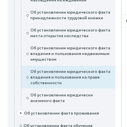
нахождения на иждивении
Об установлении юридического факта
○
принадлежности трудовой книжки
Об установлении юридического факта
○
места открытия наследства
Об установлении юридического факта
○
владения и пользования недвижимым
имуществом
Об установлении юридического факта
○
владения и пользования на праве
собственности
Об установлении юридически
○
значимого факта
Об установлении факта проживания
+
○
Об установлении факта обучения