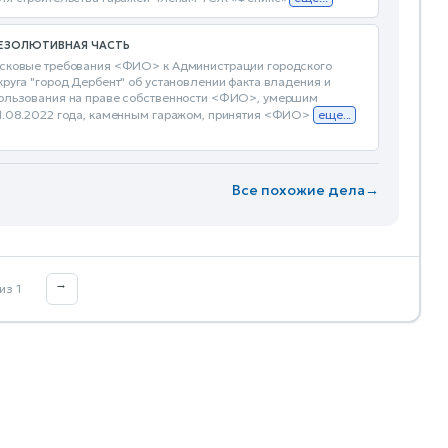
ЕЗОЛЮТИВНАЯ ЧАСТЬ
сковые требования <ФИО> к Администрации городского
круга "город Дербент" об установлении факта владения и
ользования на праве собственности <ФИО>, умершим
1.08.2022 года, каменным гаражом, принятия <ФИО>
еще...
Все похожие дела
→
→
из 1