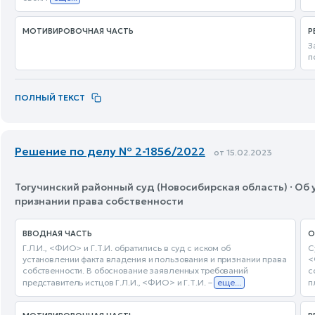
МОТИВИРОВОЧНАЯ ЧАСТЬ
Р
З
п
ПОЛНЫЙ ТЕКСТ
Решение по делу № 2-1856/2022
от 15.02.2023
Тогучинский районный суд (Новосибирская область) · Об
признании права собственности
ВВОДНАЯ ЧАСТЬ
О
Г.Л.И., <ФИО> и Г.Т.И. обратились в суд с иском об
С
установлении факта владения и пользования и признании права
<
собственности. В обоснование заявленных требований
с
представитель истцов Г.Л.И., <ФИО> и Г.Т.И. –
еще...
п