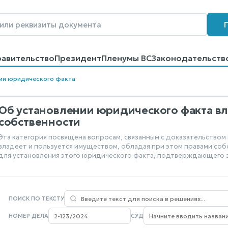
равительство
Президент
Пленумы ВС
Законодательств
говоров
Контакты
Помощь
Поиск
ии юридического факта
Об установлении юридического факта вл
собственности
Эта категория посвящена вопросам, связанным с доказательством
владеет и пользуется имуществом, обладая при этом правами соб
для установления этого юридического факта, подтверждающего з
ПОИСК ПО ТЕКСТУ
НОМЕР ДЕЛА
СУД