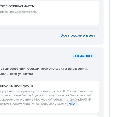
ЕЗОЛЮТИВНАЯ ЧАСТЬ
аявление удовлетворить
Все похожие дела
→
Гражданское
 установлении юридического факта владения,
мельного участка
ПИСАТЕЛЬНАЯ ЧАСТЬ
 судебном заседании установлено, что <ФИО> на основании
остановления Главы Администрации поселка Белоозерский
оскресенского района Московской области от 29.04.1993 №
вляется собственником земельного участка
еще...