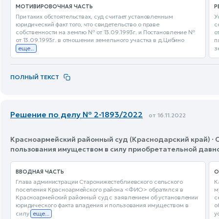
МОТИВИРОВОЧНАЯ ЧАСТЬ
Р
При таких обстоятельствах, суд считает установленным
У
юридический факт того, что свидетельство о праве
с
собственности на землю № от 13.09.1993г. и Постановление №
о
от 13.09.1993г. в отношении земельного участка в д.Цибино
п
еще...
з
ПОЛНЫЙ ТЕКСТ
Решение по делу № 2-1893/2022
от 16.11.2022
Красноармейский районный суд (Краснодарский край) · 
пользования имуществом в силу приобретательной давн
ВВОДНАЯ ЧАСТЬ
О
Глава администрации Старонижестеблиевского сельского
К
поселения Красноармейского района <ФИО> обратился в
м
Красноармейский районный суд с заявлением об установлении
с
юридического факта владения и пользования имуществом в
о
силу
еще...
у