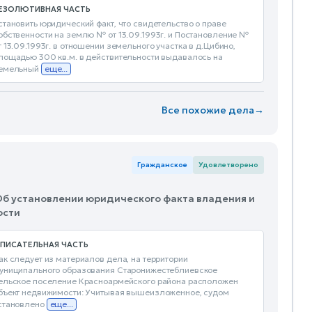
ЕЗОЛЮТИВНАЯ ЧАСТЬ
становить юридический факт, что свидетельство о праве
обственности на землю № от 13.09.1993г. и Постановление №
т 13.09.1993г. в отношении земельного участка в д.Цибино,
лощадью 300 кв.м. в действительности выдавалось на
емельный
еще...
Все похожие дела
→
Гражданское
Удовлетворено
Об установлении юридического факта владения и
ости
ПИСАТЕЛЬНАЯ ЧАСТЬ
ак следует из материалов дела, на территории
униципального образования Старонижестеблиевское
ельское поселение Красноармейского района расположен
бъект недвижимости: Учитывая вышеизложенное, судом
становлено
еще...