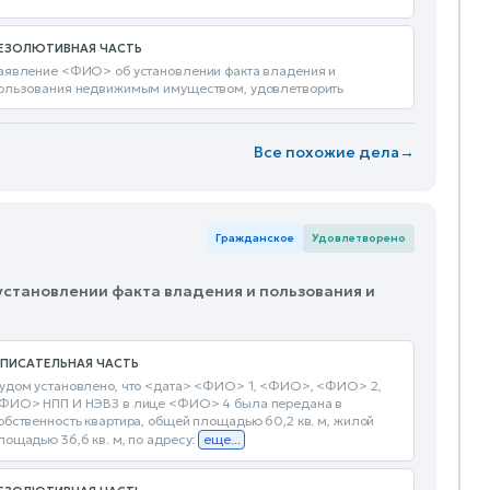
ЕЗОЛЮТИВНАЯ ЧАСТЬ
аявление <ФИО> об установлении факта владения и
ользования недвижимым имуществом, удовлетворить
Все похожие дела
→
Гражданское
Удовлетворено
 установлении факта владения и пользования и
ПИСАТЕЛЬНАЯ ЧАСТЬ
удом установлено, что <дата> <ФИО> 1, <ФИО>, <ФИО> 2,
ФИО> НПП И НЭВЗ в лице <ФИО> 4 была передана в
обственность квартира, общей площадью 60,2 кв. м, жилой
лощадью 36,6 кв. м, по адресу:
еще...