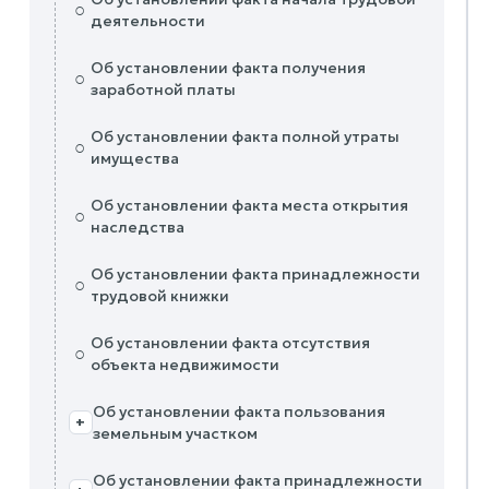
○
деятельности
Об установлении факта получения
○
заработной платы
Об установлении факта полной утраты
○
имущества
Об установлении факта места открытия
○
наследства
Об установлении факта принадлежности
○
трудовой книжки
Об установлении факта отсутствия
○
объекта недвижимости
Об установлении факта пользования
+
земельным участком
Об установлении факта принадлежности