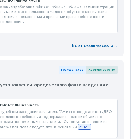
ЕЗОЛЮТИВНАЯ ЧАСТЬ
сковые требования <ФИО>, <ФИО>, <ФИО> к администрации
сть-Каменского сельсовета <адрес> об установлении факта
ладения и пользования и признании права собственности
довлетворить
Все похожие дела
→
Гражданское
Удовлетворено
б установлении юридического факта владения и
ПИСАТЕЛЬНАЯ ЧАСТЬ
 судебном заседании заявитель ГАА и его представитель ДЕО
аявленные требования поддержали в полном объеме по
оводам, изложенным в заявлении. Судом установлено и из
атериалов дела следует, что на основании
еще...