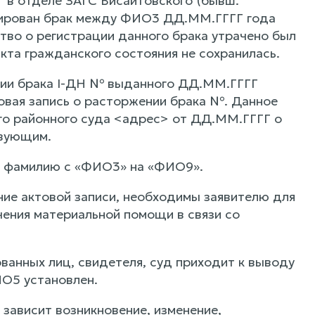
Г в отделе ЗАГС Висаитовского (бывш.
рирован брак между ФИО3 ДД.ММ.ГГГГ года
во о регистрации данного брака утрачено был
акта гражданского состояния не сохранилась.
нии брака I-ДН № выданного ДД.ММ.ГГГГ
вая запись о расторжении брака №. Данное
го районного суда <адрес> от ДД.ММ.ГГГГ о
твующим.
а фамилию с «ФИО3» на «ФИО9».
ние актовой записи, необходимы заявителю для
ения материальной помощи в связи со
ванных лиц, свидетеля, суд приходит к выводу
О5 установлен.
 зависит возникновение, изменение,