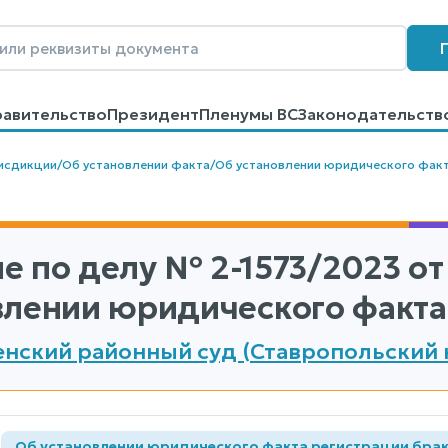
равительство
Президент
Пленумы ВС
Законодательств
говоров
Контакты
Помощь
Поиск
исдикции
/
Об установлении факта
/
Об установлении юридического фак
е по делу
№ 2-1573/2023
от 
влении юридического факта
нский районный суд (Ставропольский 
а
Об установлении юридического факта регистрации бра