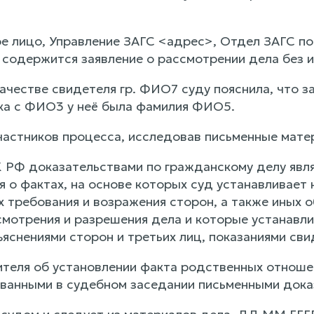
е лицо, Управление ЗАГС <адрес>, Отдел ЗАГС по 
 содержится заявление о рассмотрении дела без и
ачестве свидетеля гр. ФИО7 суду пояснила, что 
ка с ФИО3 у неё была фамилия ФИО5.
частников процесса, исследовав письменные мат
ПК РФ доказательствами по гражданскому делу яв
 о фактах, на основе которых суд устанавливает 
требования и возражения сторон, а также иных о
смотрения и разрешения дела и которые устанавл
ъяснениями сторон и третьих лиц, показаниями св
ителя об установлении факта родственных отно
ованными в судебном заседании письменными дока