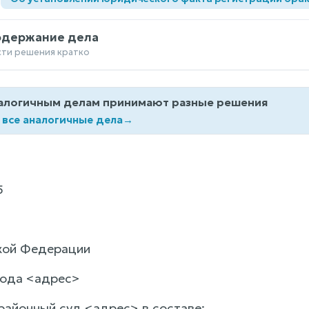
одержание дела
сти решения кратко
алогичным делам принимают разные решения
 все аналогичные дела
→
5
кой Федерации
 года <адрес>
районный суд <адрес> в составе: