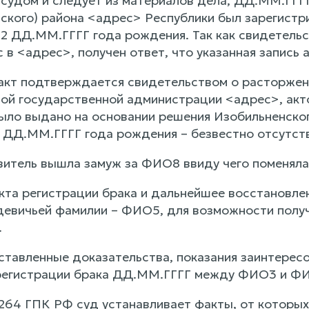
 судом и следует из материалов дела, ДД.ММ.ГГГ
кого) района <адрес> Республики был зарегист
 ДД.ММ.ГГГГ года рождения. Так как свидетельст
 в <адрес>, получен ответ, что указанная запись 
акт подтверждается свидетельством о расторже
й государственной администрации <адрес>, акто
ыло выдано на основании решения Изобильненско
 ДД.ММ.ГГГГ года рождения – безвестно отсутс
итель вышла замуж за ФИО8 ввиду чего поменял
кта регистрации брака и дальнейшее восстановле
евичьей фамилии – ФИО5, для возможности получ
.
ставленные доказательства, показания заинтересо
 регистрации брака ДД.ММ.ГГГГ между ФИО3 и ФИ
. 264 ГПК РФ суд устанавливает факты, от которых