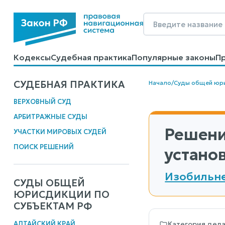
Кодексы
Судебная практика
Популярные законы
П
Калькуляторы
Справочные материалы
Образцы до
СУДЕБНАЯ ПРАКТИКА
Начало
/
Суды общей юр
ВЕРХОВНЫЙ СУД
АРБИТРАЖНЫЕ СУДЫ
Решени
УЧАСТКИ МИРОВЫХ СУДЕЙ
ПОИСК РЕШЕНИЙ
устано
Изобильне
СУДЫ ОБЩЕЙ
ЮРИСДИКЦИИ ПО
СУБЪЕКТАМ РФ
АЛТАЙСКИЙ КРАЙ
Категория дел