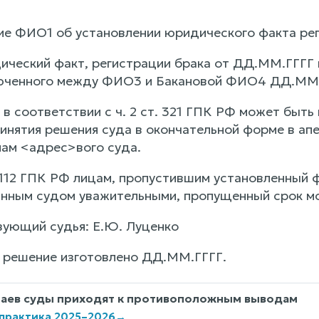
ие ФИО1 об установлении юридического факта рег
ический факт, регистрации брака от ДД.ММ.ГГГГ
люченного между ФИО3 и Бакановой ФИО4 ДД.ММ.
в соответствии с ч. 2 ст. 321 ГПК РФ может быть
ринятия решения суда в окончательной форме в ап
ам <адрес>вого суда.
т. 112 ГПК РФ лицам, пропустившим установленный
анным судом уважительными, пропущенный срок м
ующий судья: Е.Ю. Луценко
 решение изготовлено ДД.ММ.ГГГГ.
чаев суды приходят к противоположным выводам
 практика 2025–2026
→