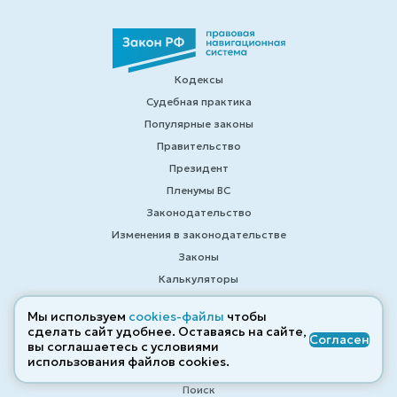
Кодексы
Судебная практика
Популярные законы
Правительство
Президент
Пленумы ВС
Законодательство
Изменения в законодательстве
Законы
Калькуляторы
Справочные материалы
Мы используем
cookies-файлы
чтобы
Образцы договоров
сделать сайт удобнее. Оставаясь на сайте,
Согласен
вы соглашаетесь с условиями
Контакты
использования файлов cооkies.
Помощь
Поиск