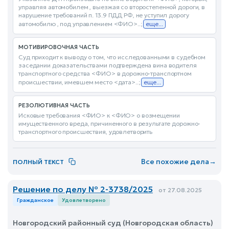
управляя автомобилем , выезжая со второстепенной дороги, в
нарушение требований п. 13.9 ПДД РФ, не уступил дорогу
автомобилю , под управлением <ФИО>..;
еще...
МОТИВИРОВОЧНАЯ ЧАСТЬ
Суд приходит к выводу о том, что исследованными в судебном
заседании доказательствами подтверждена вина водителя
транспортного средства <ФИО> в дорожно-транспортном
происшествии, имевшем место <дата>..;
еще...
РЕЗОЛЮТИВНАЯ ЧАСТЬ
Исковые требования <ФИО> к <ФИО> о возмещении
имущественного вреда, причиненного в результате дорожно-
транспортного происшествия, удовлетворить
Все похожие дела
→
ПОЛНЫЙ ТЕКСТ
Решение по делу № 2-3738/2025
от 27.08.2025
Гражданское
Удовлетворено
Новгородский районный суд (Новгородская область)