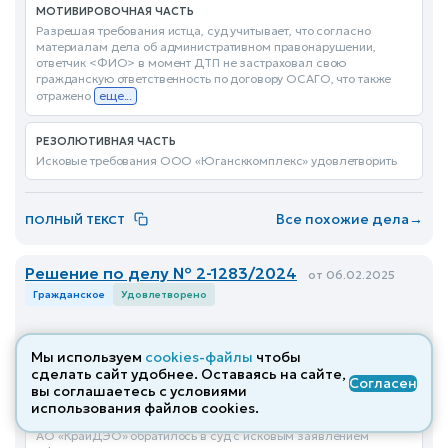
МОТИВИРОВОЧНАЯ ЧАСТЬ
Разрешая требования истца, суд учитывает, что согласно
материалам дела об административном правонарушении,
ответчик <ФИО> в момент ДТП не застраховал свою
гражданскую ответственность по договору ОСАГО, что также
отражено
еще...
РЕЗОЛЮТИВНАЯ ЧАСТЬ
Исковые требования ООО «Югансккомплекс» удовлетворить
Все похожие дела
→
ПОЛНЫЙ ТЕКСТ
Решение по делу № 2-1283/2024
от 06.02.2025
Гражданское
Удовлетворено
Сосновоборский городской суд (Красноярский край) ·
О возмещении имущественного вреда, причиненного
Мы используем
cookies-файлы
чтобы
в результате дорожно-транспортного происшествия
сделать сайт удобнее. Оставаясь на сайте,
Согласен
вы соглашаетесь с условиями
использования файлов cооkies.
ВВОДНАЯ ЧАСТЬ
АО «КрайДЭО» обратилось в суд с исковым заявлением