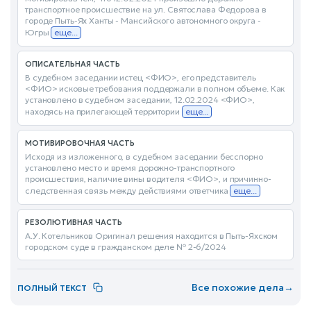
транспортное происшествие на ул. Святослава Федорова в
городе Пыть-Ях Ханты - Мансийского автономного округа -
Югры
еще...
ОПИСАТЕЛЬНАЯ ЧАСТЬ
В судебном заседании истец <ФИО>, его представитель
<ФИО> исковые требования поддержали в полном объеме. Как
установлено в судебном заседании, 12.02.2024 <ФИО>,
находясь на прилегающей территории
еще...
МОТИВИРОВОЧНАЯ ЧАСТЬ
Исходя из изложенного, в судебном заседании бесспорно
установлено место и время дорожно-транспортного
происшествия, наличие вины водителя <ФИО>, и причинно-
следственная связь между действиями ответчика
еще...
РЕЗОЛЮТИВНАЯ ЧАСТЬ
А.У. Котельников Оригинал решения находится в Пыть-Яхском
городском суде в гражданском деле № 2-6/2024
Все похожие дела
→
ПОЛНЫЙ ТЕКСТ