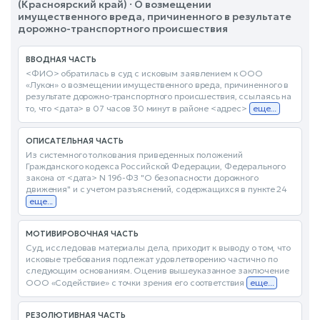
(Красноярский край) · О возмещении
имущественного вреда, причиненного в результате
дорожно-транспортного происшествия
ВВОДНАЯ ЧАСТЬ
<ФИО> обратилась в суд с исковым заявлением к ООО
«Лукон» о возмещении имущественного вреда, причиненного в
результате дорожно-транспортного происшествия, ссылаясь на
то, что <дата> в 07 часов 30 минут в районе <адрес>
еще...
ОПИСАТЕЛЬНАЯ ЧАСТЬ
Из системного толкования приведенных положений
Гражданского кодекса Российской Федерации, Федерального
закона от <дата> N 196-ФЗ "О безопасности дорожного
движения" и с учетом разъяснений, содержащихся в пункте 24
еще...
МОТИВИРОВОЧНАЯ ЧАСТЬ
Суд, исследовав материалы дела, приходит к выводу о том, что
исковые требования подлежат удовлетворению частично по
следующим основаниям. Оценив вышеуказанное заключение
ООО «Содействие» с точки зрения его соответствия
еще...
РЕЗОЛЮТИВНАЯ ЧАСТЬ