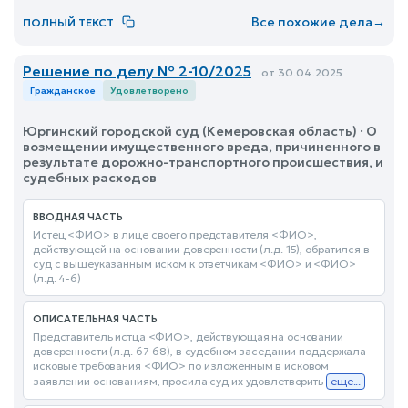
Все похожие дела
→
ПОЛНЫЙ ТЕКСТ
Решение по делу № 2-10/2025
от 30.04.2025
Гражданское
Удовлетворено
Юргинский городской суд (Кемеровская область) · О
возмещении имущественного вреда, причиненного в
результате дорожно-транспортного происшествия, и
судебных расходов
ВВОДНАЯ ЧАСТЬ
Истец <ФИО> в лице своего представителя <ФИО>,
действующей на основании доверенности (л.д. 15), обратился в
суд с вышеуказанным иском к ответчикам <ФИО> и <ФИО>
(л.д. 4-6)
ОПИСАТЕЛЬНАЯ ЧАСТЬ
Представитель истца <ФИО>, действующая на основании
доверенности (л.д. 67-68), в судебном заседании поддержала
исковые требования <ФИО> по изложенным в исковом
заявлении основаниям, просила суд их удовлетворить
еще...