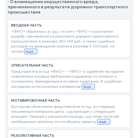
· О возмещении имущественного вреда,
причиненного в результате дорожно-транспортного
происшествия
ВВОДНАЯ ЧАСТЬ
<ФИО> обратилась в суд с иском к <ФИО> о взыскании
ущерба, причиненного в результате дорожно-транспортного
происшествия, в размере 280 459 руб., а также судебных
расходов на проведение оценки в размере 3 000 руб., на
оплату
еще...
ОПИСАТЕЛЬНАЯ ЧАСТЬ
Представитель истца <ФИО> – <ФИО> в судебном заседании
заявленные исковые требования поддержал по мотивам и
основаниям, приведенным в исковом заявлении. В судебном
заседании из письменных материалов
еще...
МОТИВИРОВОЧНАЯ ЧАСТЬ
Выслушав объяснения представителя истца, исследовав
письменные материалы дела, суд приходит к следующим
выводам. Приходя к указанному выводу, суд также полагает
необходимым отметить, что по общему правилу
еще...
РЕЗОЛЮТИВНАЯ ЧАСТЬ