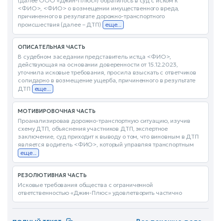
(далее ООО «Джин-Плюс») обратилось в суд с иском к
<ФИО>, <ФИО> о возмещении имущественного вреда,
причиненного в результате дорожно-транспортного
происшествия (далее – ДТП)
еще...
ОПИСАТЕЛЬНАЯ ЧАСТЬ
В судебном заседании представитель истца <ФИО>,
действующая на основании доверенности от 15.12.2023,
уточнила исковые требования, просила взыскать с ответчиков
солидарно в возмещение ущерба, причиненного в результате
ДТП
еще...
МОТИВИРОВОЧНАЯ ЧАСТЬ
Проанализировав дорожно-транспортную ситуацию, изучив
схему ДТП, объяснения участников ДТП, экспертное
заключение, суд приходит к выводу о том, что виновным в ДТП
является водитель <ФИО>, который управляя транспортным
еще...
РЕЗОЛЮТИВНАЯ ЧАСТЬ
Исковые требования общества с ограниченной
ответственностью «Джин-Плюс» удовлетворить частично