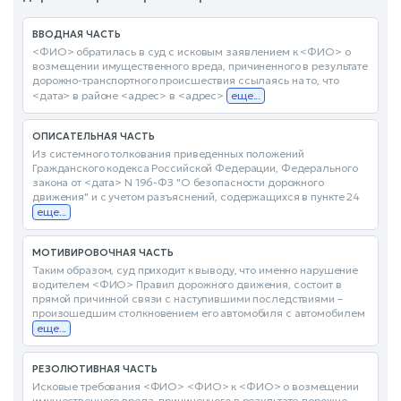
ВВОДНАЯ ЧАСТЬ
<ФИО> обратилась в суд с исковым заявлением к <ФИО> о
возмещении имущественного вреда, причиненного в результате
дорожно-транспортного происшествия ссылаясь на то, что
<дата> в районе <адрес> в <адрес>
еще...
ОПИСАТЕЛЬНАЯ ЧАСТЬ
Из системного толкования приведенных положений
Гражданского кодекса Российской Федерации, Федерального
закона от <дата> N 196-ФЗ "О безопасности дорожного
движения" и с учетом разъяснений, содержащихся в пункте 24
еще...
МОТИВИРОВОЧНАЯ ЧАСТЬ
Таким образом, суд приходит к выводу, что именно нарушение
водителем <ФИО> Правил дорожного движения, состоит в
прямой причинной связи с наступившими последствиями –
произошедшим столкновением его автомобиля с автомобилем
еще...
РЕЗОЛЮТИВНАЯ ЧАСТЬ
Исковые требования <ФИО> <ФИО> к <ФИО> о возмещении
имущественного вреда, причиненного в результате дорожно-