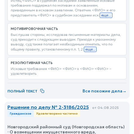
Истец <ФИО> в судебном заседании заявленные исковые
требования поддержал по мотивам и основаниям,
приведенным в исковом заявлении. Ответчик <ФИО> и его
представитель <ФИО> в судебном заседании иск
еще...
МОТИВИРОВОЧНАЯ ЧАСТЬ
Выслушав стороны, исследовав письменные материалы дела,
суд приходит к следующим выводам. Приходя к указанному
выводу, суд также полагает необходимым отметить, что по
общему правилу, установленному п.п. 1, 2
еще...
РЕЗОЛЮТИВНАЯ ЧАСТЬ
Исковые требования <ФИО> <ФИО> к <ФИО> <ФИО> –
удовлетворить
Все похожие дела
→
ПОЛНЫЙ ТЕКСТ
Решение по делу № 2-3186/2025
от 04.08.2025
Гражданское
Удовлетворено частично
Новгородский районный суд (Новгородская область)
· О возмещении имущественного вреда,