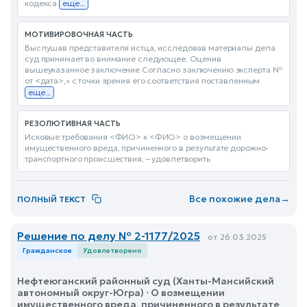
кодекса
еще...
МОТИВИРОВОЧНАЯ ЧАСТЬ
Выслушав представителя истца, исследовав материалы дела
суд принимает во внимание следующее. Оценив
вышеуказанное заключение Согласно заключению эксперта №
от <дата>,» с точки зрения его соответствия поставленным
еще...
РЕЗОЛЮТИВНАЯ ЧАСТЬ
Исковые требования <ФИО> к <ФИО> о возмещении
имущественного вреда, причиненного в результате дорожно-
транспортного происшествия, – удовлетворить
Все похожие дела
→
ПОЛНЫЙ ТЕКСТ
Решение по делу № 2-1177/2025
от 26.03.2025
Гражданское
Удовлетворено
Нефтеюганский районный суд (Ханты-Мансийский
автономный округ-Югра) · О возмещении
имущественного вреда, причиненного в результате