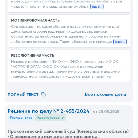
номер , двигаясь по <адрес>, припарковала автомобиль в р-н
<адрес>, после чего вышла из автомобиля
еще...
МОТИВИРОВОЧНАЯ ЧАСТЬ
Суд определяет, какие обстоятельства имеют значение для
дела, какой стороне надлежит их доказывать, выносит
обстоятельства на обсуждение, даже если стороны на какие-
либо из них не ссылались. Таким образом, суд приходит
еще...
РЕЗОЛЮТИВНАЯ ЧАСТЬ
Исковые требования <ФИО> к <ФИО>, третье лицо: АО СК
"АСТРО-ВОЛГА", ООО СК «Хатхор», о возмещении
имущественного вреда, причиненного в результате дорожно-
транспортного происшествия, –удовлетворить частично
Все похожие дела
→
ПОЛНЫЙ ТЕКСТ
Решение по делу № 2-455/2024
от 28.05.2025
Гражданское
Удовлетворено
Прокопьевский районный суд (Кемеровская область)
· О возмещении имущественного вреда,