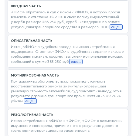
ВВОДНАЯ ЧАСТЬ
<ФИО> обратилась в суд с иском к <ФИО>, в котором просит
взыскать с ответчика <ФИО> в свою пользу имущественный
ущерб в размере 383 230 руб., судебные издержки по оплате
услуг оценки транспортного средства в размере 9 000
еще...
ОПИСАТЕЛЬНАЯ ЧАСТЬ
Истец <ФИО> в судебном заседании исковые требования
поддержала. Ответчик <ФИО> в судебном заседании исковые
требования признал, оформил заявление о признании исковых
требований в сумме 383 230 руб
еще...
МОТИВИРОВОЧНАЯ ЧАСТЬ
При указанных обстоятельствах, поскольку стоимость
восстановительного ремонта значительно превышает
рыночную стоимость автомобиля, суд приходит к выводу, что в
результате дорожно-транспортного происшествия 23.09.2024
убытки
еще...
РЕЗОЛЮТИВНАЯ ЧАСТЬ
Исковые требования <ФИО> к <ФИО>, <ФИО> о возмещении
имущественного вреда, причиненного в результате дорожно-
транспортного происшествия удовлетворить