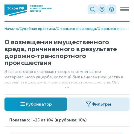
Начало
/
Судебная практика
/
О возмещении вреда
/
О возмещении иму
О возмещении имущественного
вреда, причиненного в результате
дорожно-транспортного
происшествия
Эта категория охватывает споры о компенсации
материального ущерба, который был нанесен имуществу в
результате дорожно-транспортного происшествия. Она
...
касается вопросов определения размера ущерба, а также
включает рассмотрение требований о возмещении судебных
издержек, понесенных сторонами в процессе защиты своих
Рубрикатор
Фильтры
прав в суде.
Показано: 1–25 из 104 (в рубрике: 104)