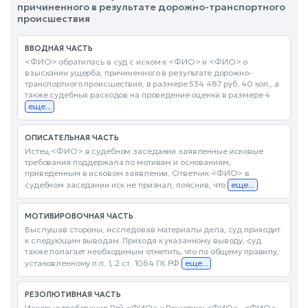
причиненного в результате дорожно-транспортного
происшествия
ВВОДНАЯ ЧАСТЬ
<ФИО> обратилась в суд с иском к <ФИО> и <ФИО> о
взыскании ущерба, причиненного в результате дорожно-
транспортного происшествия, в размере 534 487 руб. 40 коп., а
также судебных расходов на проведение оценки в размере 4
еще...
ОПИСАТЕЛЬНАЯ ЧАСТЬ
Истец <ФИО> в судебном заседании заявленные исковые
требования поддержала по мотивам и основаниям,
приведенным в исковом заявлении. Ответчик <ФИО> в
судебном заседании иск не признал, пояснив, что
еще...
МОТИВИРОВОЧНАЯ ЧАСТЬ
Выслушав стороны, исследовав материалы дела, суд приходит
к следующим выводам. Приходя к указанному выводу, суд
также полагает необходимым отметить, что по общему правилу,
установленному п.п. 1, 2 ст. 1064 ГК РФ
еще...
РЕЗОЛЮТИВНАЯ ЧАСТЬ
Исковые требования Рой <ФИО> к Решетину <ФИО> , <ФИО>