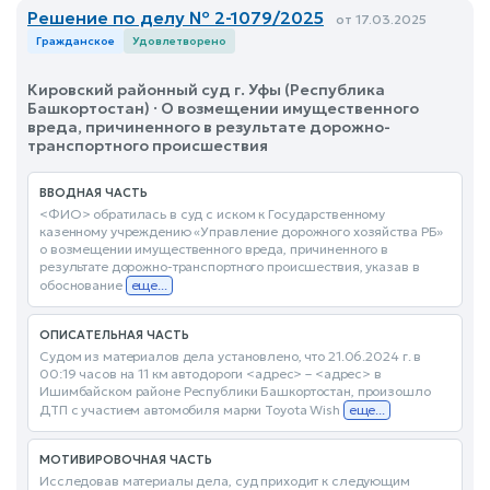
Решение по делу № 2-1079/2025
от 17.03.2025
Гражданское
Удовлетворено
Кировский районный суд г. Уфы (Республика
Башкортостан) · О возмещении имущественного
вреда, причиненного в результате дорожно-
транспортного происшествия
ВВОДНАЯ ЧАСТЬ
<ФИО> обратилась в суд с иском к Государственному
казенному учреждению «Управление дорожного хозяйства РБ»
о возмещении имущественного вреда, причиненного в
результате дорожно-транспортного происшествия, указав в
обоснование
еще...
ОПИСАТЕЛЬНАЯ ЧАСТЬ
Судом из материалов дела установлено, что 21.06.2024 г. в
00:19 часов на 11 км автодороги <адрес> – <адрес> в
Ишимбайском районе Республики Башкортостан, произошло
ДТП с участием автомобиля марки Toyota Wish
еще...
МОТИВИРОВОЧНАЯ ЧАСТЬ
Исследовав материалы дела, суд приходит к следующим