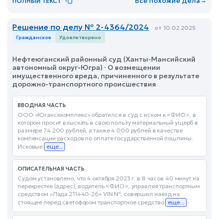
Все похожие дела
→
ПОЛНЫЙ ТЕКСТ
Решение по делу № 2-4364/2024
от 10.02.2025
Гражданское
Удовлетворено
Нефтеюганский районный суд (Ханты-Мансийский
автономный округ-Югра) · О возмещении
имущественного вреда, причиненного в результате
дорожно-транспортного происшествия
ВВОДНАЯ ЧАСТЬ
ООО «Югансккомплекс» обратился в суд с иском к <ФИО>, в
котором просит взыскать в свою пользу материальный ущерб в
размере 74 200 рублей, а также 4 000 рублей в качестве
компенсации расходов по оплате государственной пошлины.
Исковые
еще...
ОПИСАТЕЛЬНАЯ ЧАСТЬ
Судом установлено, что 4 октября 2023 г. в 8 часов 40 минут на
перекрестке (адрес), водитель <ФИО>, управляя транспортным
средством «Лада 211440-26» VIN №, совершил наезд на
стоящее перед светофором транспортное средство
еще...