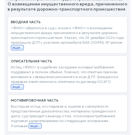
О возмещении имущественного вреда, причиненного
в результате дорожно-транспортного происшествия
ВВОДНАЯ ЧАСТЬ
<ФИО> обратился в суд с иском к <ФИО> о возмещении
имущественного вреда, причиненного в результате дорожно-
транспортного происшествия. Указал, что 26 декабря 2024 года
произошло ДТП с участием автомобиля ВАЗ-210995, № регион
еще...
ОПИСАТЕЛЬНАЯ ЧАСТЬ
Истец <ФИО> в судебном заседании исковые требования
поддержал в полном объёме. Пояснил, что ответчик признан
виновным в совершении указанного в иске ДТП. Гражданско-
правовая ответственность ответчика по договору ОСАГО
еще...
МОТИВИРОВОЧНАЯ ЧАСТЬ
Выслушав истца, исследовав и, оценив в совокупности
представленные доказательства, материалы гражданского
дела, суд приходит к выводу о том, что исковые требования
подлежат удовлетворению по следующим основаниям.
Учитывая
еще...