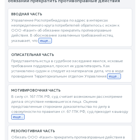
обязании прекратить противоправные действия
ВВОДНАЯ ЧАСТЬ
Управление Роспотребнадзора по адрес в интересах
неопределенного круга потребителей обратилось с иском к
ООО «Квант» об обязании прекратить противоправные
действия. В обоснование заявленных требований истец
указывает, что
еще...
ОПИСАТЕЛЬНАЯ ЧАСТЬ
Представитель истца в судебное заседание явился, исковые
требования поддержал, просил их удовлетворить. Как
установлено судом и следует из материалов дела, что в ходе
проведения Территориальным отделом Управления
еще...
МОТИВИРОВОЧНАЯ ЧАСТЬ
В силу ст. 167 ГПК РФ, суд считает возможным рассмотрение
дела в отсутствие неявившегося лица. Оценив
представленные сторонами доказательства по делу в
совокупности по правилам ст. 67 ГПК РФ, суд приходит к выводу
еще...
РЕЗОЛЮТИВНАЯ ЧАСТЬ
Обязать ООО «Квант» прекратить противоправные действия в