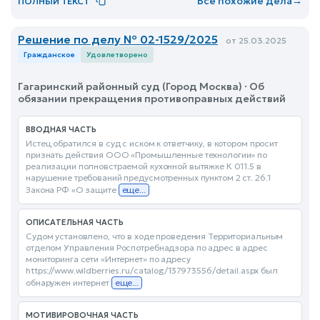
Все похожие дела
→
ПОЛНЫЙ ТЕКСТ
Решение по делу № 02-1529/2025
от 25.03.2025
Гражданское
Удовлетворено
Гагаринский районный суд (Город Москва) · Об
обязании прекращения противоправных действий
ВВОДНАЯ ЧАСТЬ
Истец обратился в суд с иском к ответчику, в котором просит
признать действия ООО «Промышленные технологии» по
реализации полновстраемой кухонной вытяжке К 011.5 в
нарушение требований предусмотренных пунктом 2 ст. 26.1
Закона РФ «О защите
еще...
ОПИСАТЕЛЬНАЯ ЧАСТЬ
Судом установлено, что в ходе проведения Территориальным
отделом Управления Роспотребнадзора по адрес в адрес
мониторинга сети «Интернет» по адресу
https://www.wildberries.ru/catalog/137973556/detail.aspx был
обнаружен интернет
еще...
МОТИВИРОВОЧНАЯ ЧАСТЬ