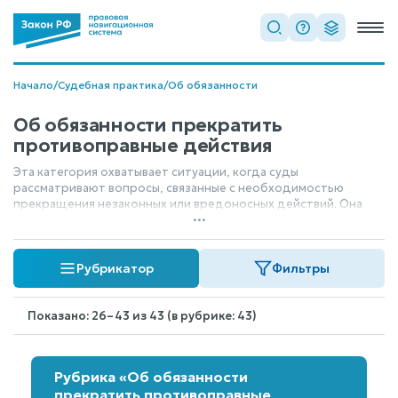
Начало
/
Судебная практика
/
Об обязанности
Об обязанности прекратить
противоправные действия
Эта категория охватывает ситуации, когда суды
рассматривают вопросы, связанные с необходимостью
прекращения незаконных или вредоносных действий. Она
...
касается правовых норм, обязывающих стороны или лиц
остановить противоправное поведение, восстановить
нарушенное положение или устранить причину спора. Суть
Рубрикатор
Фильтры
здесь — требование не просто возместить ущерб, а
остановить сам процесс нарушения права.
Показано: 26–43 из 43 (в рубрике: 43)
Рубрика «Об обязанности
прекратить противоправные