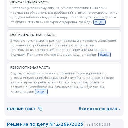
ОПИСАТЕЛЬНАЯ ЧАСТЬ
Согласно указанному акту, на объекте торговли выявлены
нарушения обязательных требований, а, именно осуществление
продажи табачных изделий в нарушение Федерального закона
от <дата> №15-ФЗ «Об охране здоровья граждан
еще...
МОТИВИРОВОЧНАЯ ЧАСТЬ
Вместе с тем, истцом в рамках настоящего искового заявления
не заявлено требований к ответчику о запрещении
деятельности, создающей опасность причинения вреда в
будущем. При таких обстоятельствах, суд не находит
еще...
РЕЗОЛЮТИВНАЯ ЧАСТЬ
В удовлетворении исковых требований Территориального
отдела Управления Федеральной службы по надзору в сфере
защиты прав потребителей и благополучия человека по
<адрес> в Белебеевском, Альшеевском, Бижбулякском,
Ермекеевском
еще...
Все похожие дела
→
ПОЛНЫЙ ТЕКСТ
Решение по делу № 2-269/2023
от 31.08.2023