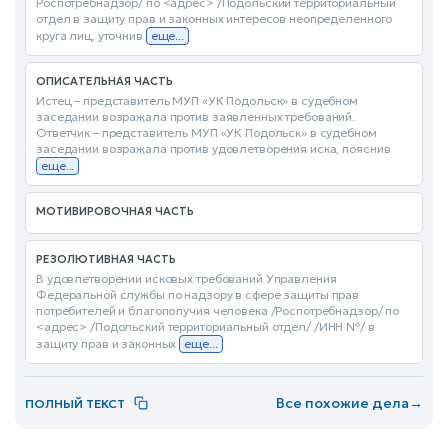
Роспотребнадзор/ по <адрес> /Подольский территориальный
отдел в защиту прав и законных интересов неопределенного
круга лиц, уточнив
еще...
ОПИСАТЕЛЬНАЯ ЧАСТЬ
Истец – представитель МУП «УК Подольск» в судебном
заседании возражала против заявленных требований.
Ответчик – представитель МУП «УК Подольск» в судебном
заседании возражала против удовлетворения иска, пояснив
еще...
МОТИВИРОВОЧНАЯ ЧАСТЬ
РЕЗОЛЮТИВНАЯ ЧАСТЬ
В удовлетворении исковых требований Управления
Федеральной службы по надзору в сфере защиты прав
потребителей и благополучия человека /Роспотребнадзор/ по
<адрес> /Подольский территориальный отдел/ /ИНН №/ в
защиту прав и законных
еще...
Все похожие дела
→
ПОЛНЫЙ ТЕКСТ