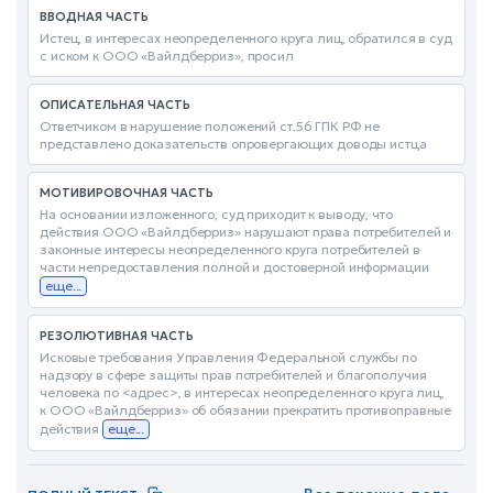
ВВОДНАЯ ЧАСТЬ
Истец, в интересах неопределенного круга лиц, обратился в суд
с иском к ООО «Вайлдберриз», просил
ОПИСАТЕЛЬНАЯ ЧАСТЬ
Ответчиком в нарушение положений ст.56 ГПК РФ не
представлено доказательств опровергающих доводы истца
МОТИВИРОВОЧНАЯ ЧАСТЬ
На основании изложенного, суд приходит к выводу, что
действия ООО «Вайлдберриз» нарушают права потребителей и
законные интересы неопределенного круга потребителей в
части непредоставления полной и достоверной информации
еще...
РЕЗОЛЮТИВНАЯ ЧАСТЬ
Исковые требования Управления Федеральной службы по
надзору в сфере защиты прав потребителей и благополучия
человека по <адрес>, в интересах неопределенного круга лиц,
к ООО «Вайлдберриз» об обязании прекратить противоправные
действия
еще...