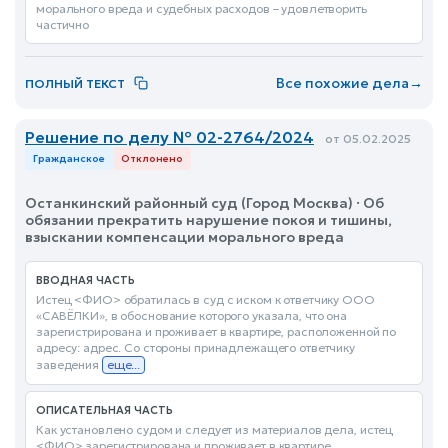
морального вреда и судебных расходов – удовлетворить
частично
Все похожие дела
→
ПОЛНЫЙ ТЕКСТ
Решение по делу № 02-2764/2024
от 05.02.2025
Гражданское
Отклонено
Останкинский районный суд (Город Москва) · Об
обязании прекратить нарушение покоя и тишины,
взыскании компенсации морального вреда
ВВОДНАЯ ЧАСТЬ
Истец <ФИО> обратилась в суд с иском к ответчику ООО
«САВЁЛКИ», в обоснование которого указала, что она
зарегистрирована и проживает в квартире, расположенной по
адресу: адрес. Со стороны принадлежащего ответчику
заведения
еще...
ОПИСАТЕЛЬНАЯ ЧАСТЬ
Как установлено судом и следует из материалов дела, истец
<ФИО> зарегистрирована и проживает в квартире,