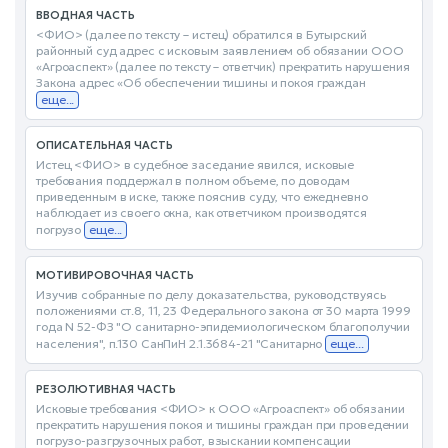
ВВОДНАЯ ЧАСТЬ
<ФИО> (далее по тексту – истец) обратился в Бутырский
районный суд адрес с исковым заявлением об обязании ООО
«Агроаспект» (далее по тексту – ответчик) прекратить нарушения
Закона адрес «Об обеспечении тишины и покоя граждан
еще...
ОПИСАТЕЛЬНАЯ ЧАСТЬ
Истец <ФИО> в судебное заседание явился, исковые
требования поддержал в полном объеме, по доводам
приведенным в иске, также пояснив суду, что ежедневно
наблюдает из своего окна, как ответчиком производятся
погрузо
еще...
МОТИВИРОВОЧНАЯ ЧАСТЬ
Изучив собранные по делу доказательства, руководствуясь
положениями ст.8, 11, 23 Федерального закона от 30 марта 1999
года N 52-ФЗ "О санитарно-эпидемиологическом благополучии
населения", п.130 СанПиН 2.1.3684-21 "Санитарно
еще...
РЕЗОЛЮТИВНАЯ ЧАСТЬ
Исковые требования <ФИО> к ООО «Агроаспект» об обязании
прекратить нарушения покоя и тишины граждан при проведении
погрузо-разгрузочных работ, взыскании компенсации