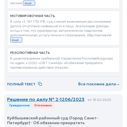
письмо
еще...
МОТИВИРОВОЧНАЯ ЧАСТЬ
В силу ст. 167 ГПК РФ, суд считает возможным рассмотрение
дела в отсутствие неявившегося лица. Анализируя доводы
истца о том, что туроператор, автоматически подключив
дополнительную услугу личного страхования, обуславливает
еще...
РЕЗОЛЮТИВНАЯ ЧАСТЬ
В удовлетворении требований Управления Роспотребнадзора
по адрес к ООО «ОВТ Санмар» об обязании прекратить
противоправные действия отказать
Все похожие дела
→
ПОЛНЫЙ ТЕКСТ
Решение по делу № 2-1206/2023
от 15.02.2023
Гражданское
Отклонено
Куйбышевский районный суд (Город Санкт-
Петербург) · Об обязании прекратить