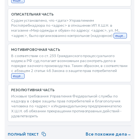
еще...
ОПИСАТЕЛЬНАЯ ЧАСТЬ
Судом установлено, что <дата> Управлением
Роспотребнадзора по <адрес> в отношении ИП Х.Ш.Н. в
магазине «Мир одежды и обуви» по адресу: <адрес>, ул. М.,
<адрес>, было организованно контрольное (надзорное)
еще...
МОТИВИРОВОЧНАЯ ЧАСТЬ
В соответствии со ст. 233 Гражданского процессуального
кодекса РФ суд полагает возможным рассмотреть дело в
порядке заочного производства. Таким образом, в соответствии
с абзацем 2 статьи 46 Закона о защите прав потребителей
еще...
РЕЗОЛЮТИВНАЯ ЧАСТЬ
Исковые требования Управления Федеральной службы по
надзору в сфере защиты прав потребителей и благополучия
человека по <адрес> к Индивидуальному предпринимателю
Х.Ш.Н. об обязании прекращении противоправных действий -
удовлетворить
Все похожие дела
→
ПОЛНЫЙ ТЕКСТ