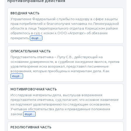
противоправные действия
ВВОДНАЯ ЧАСТЬ
Управление Федеральной службы по надзору в сфере защиты
прав потребителей и благополучия человека по Ленинградской
области в лице Территориального отдела в Киришском районе
обратилось в суд с иском к ООО «Агроторг» об обязании
прекратить
еще...
ОПИСАТЕЛЬНАЯ ЧАСТЬ
Представитель ответчика – Лупу С.В., действующий на
основании доверенности, в судебное заседание явился, против
удовлетворения иска возражал, представил письменные
возражения, которые приобщены к материалам дела. Как
еще...
МОТИВИРОВОЧНАЯ ЧАСТЬ
Исследовав материалы дела, выслушав возражения
представителя ответчика, суд полагает, что исковое заявление
не подлежит удовлетворению по следующим основаниям.
Учитывая обстоятельства дела и приведенные положения
закона
еще...
РЕЗОЛЮТИВНАЯ ЧАСТЬ