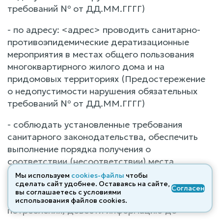
требований № от ДД.ММ.ГГГГ)
- по адресу: <адрес> проводить санитарно-
противоэпидемические дератизационные
мероприятия в местах общего пользования
многоквартирного жилого дома и на
придомовых территориях (Предостережение
о недопустимости нарушения обязательных
требований № от ДД.ММ.ГГГГ)
- соблюдать установленные требования
санитарного законодательства, обеспечить
выполнение порядка получения о
соответствии (несоответствии) места
(площадки) накопления ТКО либо получения
Мы используем
cookies-файлы
чтобы
сделать сайт удобнее. Оставаясь на сайте,
санитарно-эпидемиологического заключения
Согласен
вы соглашаетесь с условиями
на деятельность с отходами производства и
использования файлов cооkies.
потребления; довести информацию до