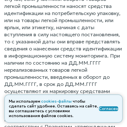
легкой промышленности наносят средства
идентификации на потребительскую упаковку,
или на товары легкой промышленности, или
ярлык, или этикетку, начиная с даты
вступления в силу настоящего постановления,
то с указанной даты они вправе представлять
сведения о нанесении средств идентификации
в информационную систему мониторинга. При
наличии по состоянию на ДД.ММ.ГГГГ
нереализованных товаров легкой
промышленности, введенных в оборот до
ДД.ММ.ГГГГ, в срок до ДД.ММ.ГГГГ
осуществляют их маркировку средствами
идентификации и представляют сведения о
Мы используем
cookies-файлы
чтобы
маркировке таких товаров легкой
сделать сайт удобнее. Оставаясь на сайте,
Согласен
вы соглашаетесь с условиями
промышленности средствами идентификации
использования файлов cооkies.
в информационную систему мониторинга в
соответствии с Правилами, утвержденными