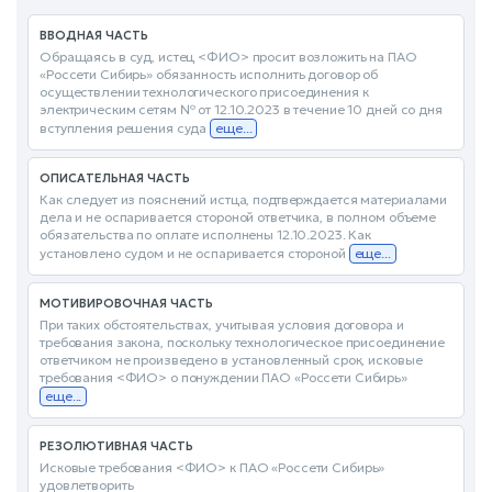
ВВОДНАЯ ЧАСТЬ
Обращаясь в суд, истец <ФИО> просит возложить на ПАО
«Россети Сибирь» обязанность исполнить договор об
осуществлении технологического присоединения к
электрическим сетям № от 12.10.2023 в течение 10 дней со дня
вступления решения суда
еще...
ОПИСАТЕЛЬНАЯ ЧАСТЬ
Как следует из пояснений истца, подтверждается материалами
дела и не оспаривается стороной ответчика, в полном объеме
обязательства по оплате исполнены 12.10.2023. Как
установлено судом и не оспаривается стороной
еще...
МОТИВИРОВОЧНАЯ ЧАСТЬ
При таких обстоятельствах, учитывая условия договора и
требования закона, поскольку технологическое присоединение
ответчиком не произведено в установленный срок, исковые
требования <ФИО> о понуждении ПАО «Россети Сибирь»
еще...
РЕЗОЛЮТИВНАЯ ЧАСТЬ
Исковые требования <ФИО> к ПАО «Россети Сибирь»
удовлетворить