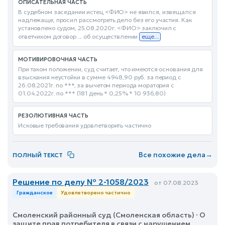
ОПИСАТЕЛЬНАЯ ЧАСТЬ
В судебном заседании истец <ФИО> не явился, извещался
надлежаще, просил рассмотреть дело без его участия. Как
установлено судом, 25.08.2020г. <ФИО> заключил с
ответчиком договор ... об осуществлении
еще...
МОТИВИРОВОЧНАЯ ЧАСТЬ
При таком положении, суд считает, что имеются основания для
взыскания неустойки в сумме 4948,90 руб. за период с
26.08.2021г. по ***, за вычетом периода моратория с
01.04.2022г. по *** (181 день * 0,25% * 10 936,80)
РЕЗОЛЮТИВНАЯ ЧАСТЬ
Исковые требования удовлетворить частично
Все похожие дела
→
ПОЛНЫЙ ТЕКСТ
Решение по делу № 2-1058/2023
от 07.08.2023
Гражданское
Удовлетворено частично
Смоленский районный суд (Смоленская область) · О
защите прав потребителя в связи с нарушением