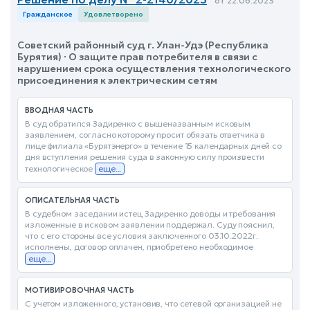
от 22.06.2023
Гражданское
Удовлетворено
Советский районный суд г. Улан-Удэ (Республика
Бурятия) · О защите прав потребителя в связи с
нарушением срока осуществления технологического
присоединения к электрическим сетям
ВВОДНАЯ ЧАСТЬ
В суд обратился Задиренко с вышеназванным исковым
заявлением, согласно которому просит обязать ответчика в
лице филиала «Бурятэнерго» в течение 15 календарных дней со
дня вступления решения суда в законную силу произвести
технологическое
еще...
ОПИСАТЕЛЬНАЯ ЧАСТЬ
В судебном заседании истец Задиренко доводы и требования
изложенные в исковом заявлении поддержал. Суду пояснил,
что с его стороны все условия заключенного 03.10.2022г.
исполнены, договор оплачен, приобретено необходимое
еще...
МОТИВИРОВОЧНАЯ ЧАСТЬ
С учетом изложенного, установив, что сетевой организацией не