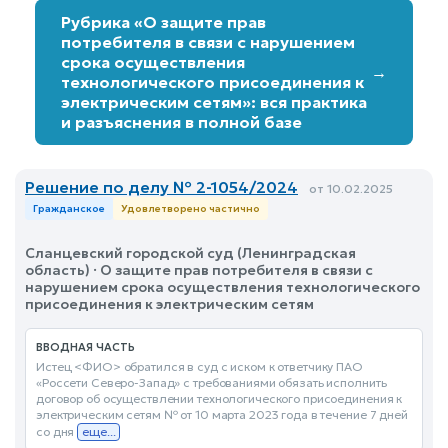
Рубрика «О защите прав
потребителя в связи с нарушением
срока осуществления
→
технологического присоединения к
электрическим сетям»: вся практика
и разъяснения в полной базе
Решение по делу № 2-1054/2024
от 10.02.2025
Гражданское
Удовлетворено частично
Сланцевский городской суд (Ленинградская
область) · О защите прав потребителя в связи с
нарушением срока осуществления технологического
присоединения к электрическим сетям
ВВОДНАЯ ЧАСТЬ
Истец <ФИО> обратился в суд с иском к ответчику ПАО
«Россети Северо-Запад» с требованиями обязать исполнить
договор об осуществлении технологического присоединения к
электрическим сетям № от 10 марта 2023 года в течение 7 дней
со дня
еще...