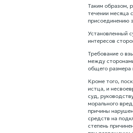
Таким образом, р
течении месяца 
присоединению э
Установленный с
интересов сторо
Требование о вз
между сторонами
общего размера 
Кроме того, пос
истца, и несвое
суд, руководств
морального вред
причины нарушен
средств на подк
степень причине