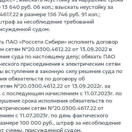
3 640 руб. 06 коп.; взыскать неустойку за
17.22 в размере 156 746 руб. 91 коп.;
 штраф за несоблюдение требований
рисужденной судом.
ать ПАО «Россети Сибири» исполнить договор
м сетям №20.0300.4612.22 от 13.09.2022 в
шения суда по настоящему делу; обязать ПАО
ческого присоединения к электрическим сетям
ты вступления в законную силу решения суда по
ния обязательств по договору об
етям №20.0300.4612.22 от 13.09.2022г. за
., с последующим начислением с 11.07.2023г. по
рушение срока исполнения обязательств по
ектрическим сетям №20.0300.4617.22 от
ением с 11.07.2023г. по день фактического
размере 100 000 руб., штраф за несоблюдение
от суммы, присужденной судом.