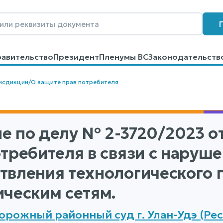
равительство
Президент
Пленумы ВС
Законодательств
говоров
Контакты
Помощь
Поиск
исдикции
/
О защите прав потребителя
е по делу
№ 2-3720/2023
от
отребителя в связи с наруш
твления технологического 
ическим сетям.
рожный районный суд г. Улан-Удэ (Рес