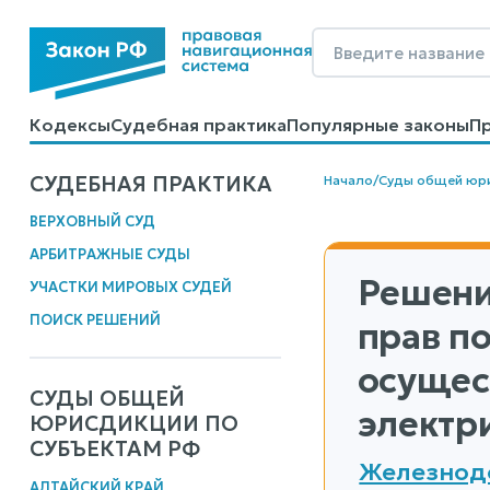
Кодексы
Судебная практика
Популярные законы
П
Калькуляторы
Справочные материалы
Образцы до
СУДЕБНАЯ ПРАКТИКА
Начало
/
Суды общей юр
ВЕРХОВНЫЙ СУД
АРБИТРАЖНЫЕ СУДЫ
Решени
УЧАСТКИ МИРОВЫХ СУДЕЙ
ПОИСК РЕШЕНИЙ
прав п
осущес
СУДЫ ОБЩЕЙ
электр
ЮРИСДИКЦИИ ПО
СУБЪЕКТАМ РФ
Железнодо
АЛТАЙСКИЙ КРАЙ