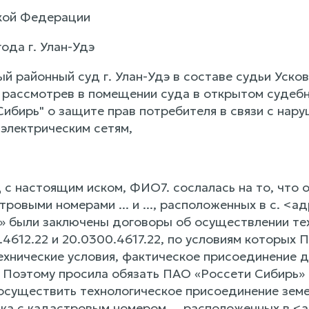
кой Федерации
года г. Улан-Удэ
районный суд г. Улан-Удэ в составе судьи Ускова
 рассмотрев в помещении суда в открытом судеб
Сибирь" о защите прав потребителя в связи с нар
 электрическим сетям,
 с настоящим иском, ФИО7. сослалась на то, что 
тровыми номерами ... и ..., расположенных в с. <а
» были заключены договоры об осуществлении тех
4612.22 и 20.0300.4617.22, по условиям которых 
хнические условия, фактическое присоединение до
 Поэтому просила обязать ПАО «Россети Сибирь» 
 осуществить технологическое присоединение земе
ка с кадастровым номером ... расположенных в <а