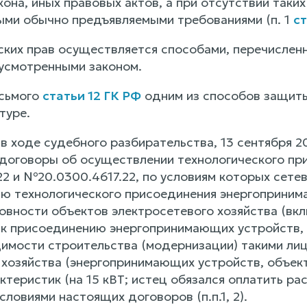
она, иных правовых актов, а при отсутствии таких
ыми обычно предъявляемыми требованиями (п. 1
ст
ких прав осуществляется способами, перечислен
усмотренными законом.
осьмого
статьи 12 ГК РФ
одним из способов защиты
туре.
 в ходе судебного разбирательства, 13 сентября 
договоры об осуществлении технологического при
2 и №20.0300.4617.22, по условиям которых сетев
ю технологического присоединения энергопринима
овности объектов электросетевого хозяйства (вкл
 к присоединению энергопринимающих устройств,
димости строительства (модернизации) такими л
 хозяйства (энергопринимающих устройств, объект
ктеристик (на 15 кВТ; истец обязался оплатить р
словиями настоящих договоров (п.п.1, 2).