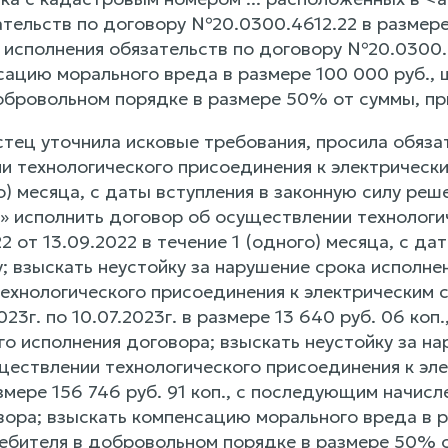
тельств по договору №20.0300.4612.22 в размере 1
исполнения обязательств по договору №20.0300.46
сацию морального вреда в размере 100 000 руб.,
обровольном порядке в размере 50% от суммы, п
истец уточнила исковые требования, просила обяз
и технологического присоединения к электрически
о) месяца, с даты вступления в законную силу ре
» исполнить договор об осуществлении технологи
 от 13.09.2022 в течение 1 (одного) месяца, с да
; взыскать неустойку за нарушение срока исполне
ехнологического присоединения к электрическим с
023г. по 10.07.2023г. в размере 13 640 руб. 06 коп
о исполнения договора; взыскать неустойку за на
ществлении технологического присоединения к эл
азмере 156 746 руб. 91 коп., с последующим начисл
вора; взыскать компенсацию морального вреда в 
ебителя в добровольном порядке в размере 50% 