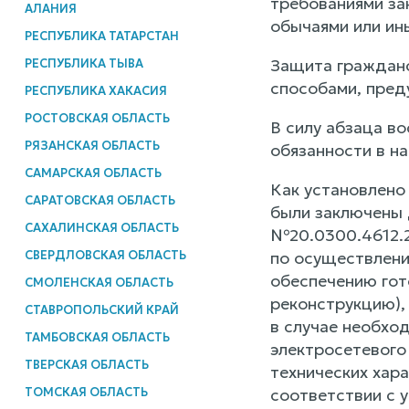
требованиями зак
АЛАНИЯ
обычаями или ин
РЕСПУБЛИКА ТАТАРСТАН
Защита гражданс
РЕСПУБЛИКА ТЫВА
способами, пред
РЕСПУБЛИКА ХАКАСИЯ
РОСТОВСКАЯ ОБЛАСТЬ
В силу абзаца в
РЯЗАНСКАЯ ОБЛАСТЬ
обязанности в на
САМАРСКАЯ ОБЛАСТЬ
Как установлено
САРАТОВСКАЯ ОБЛАСТЬ
были заключены 
САХАЛИНСКАЯ ОБЛАСТЬ
№20.0300.4612.2
СВЕРДЛОВСКАЯ ОБЛАСТЬ
по осуществлени
обеспечению гот
СМОЛЕНСКАЯ ОБЛАСТЬ
реконструкцию),
СТАВРОПОЛЬСКИЙ КРАЙ
в случае необхо
ТАМБОВСКАЯ ОБЛАСТЬ
электросетевого
ТВЕРСКАЯ ОБЛАСТЬ
технических хара
ТОМСКАЯ ОБЛАСТЬ
соответствии с у