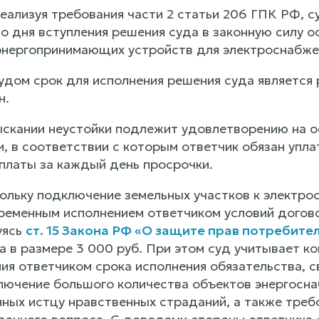
еализуя требования части 2 статьи 206 ГПК РФ, с
со дня вступления решения суда в законную силу 
нергопринимающих устройств для электроснабже
удом срок для исполнения решения суда является
н.
ыскании неустойки подлежит удовлетворению на о
, в соответствии с которым ответчик обязан упла
платы за каждый день просрочки.
кольку подключение земельных участков к электр
временным исполнением ответчиком условий догово
уясь
ст. 15 Закона РФ «О защите прав потребите
а в размере 3 000 руб. При этом суд учитывает к
ия ответчиком срока исполнения обязательства, 
лючение большого количества объектов энергоснаб
нных истцу нравственных страданий, а также треб