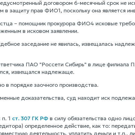
редусмотренный договором 6-месячный срок не исп
ом в защиту прав ФИО1, поскольку она является и
стца – помощник прокурора ФИО4 исковые требо
оженным в исковом заявлении.
дебное заседание не явилась, извещалась надлеж
тветчика ПАО "Россети Сибирь" в лице филиала П
ился, извещался надлежаще.
о в порядке заочного производства.
менные доказательства, суд находит иск подле
 п. 1
ст. 307 ГК РФ
в силу обязательства одно лицо
едитора) определенное действие, как то: передать
овместную деятельность, уплатить деньги и т.п., 