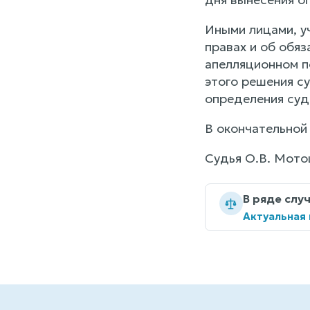
Иными лицами, у
правах и об обя
апелляционном п
этого решения су
определения суда
В окончательной 
Судья О.В. Мото
В ряде слу
Актуальная