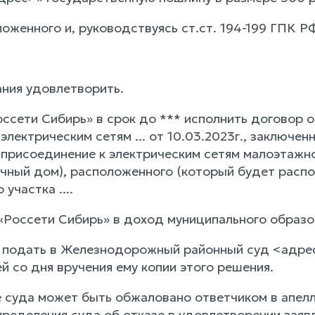
оженного и, руководствуясь ст.ст. 194-199 ГПК Р
ния удовлетворить.
ссети Сибирь» в срок до *** исполнить договор 
электрическим сетям ... от 10.03.2023г., заключе
 присоединение к электрическим сетям малоэтажн
ный дом), расположенного (который будет распол
участка ....
«Россети Сибирь» в доход муниципального образо
 подать в Железнодорожный районный суд <адрес>
й со дня вручения ему копии этого решения.
 суда может быть обжаловано ответчиком в апелл
ределения суда об отказе в удовлетворении заявл