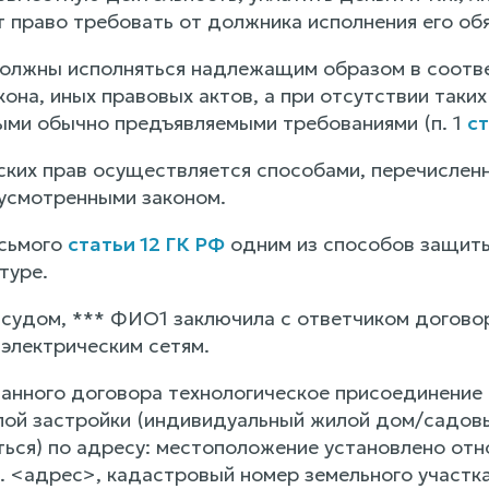
т право требовать от должника исполнения его об
олжны исполняться надлежащим образом в соответ
она, иных правовых актов, а при отсутствии таких
ыми обычно предъявляемыми требованиями (п. 1
ст
ких прав осуществляется способами, перечислен
усмотренными законом.
осьмого
статьи 12 ГК РФ
одним из способов защиты
туре.
 судом, *** ФИО1 заключила с ответчиком договор
 электрическим сетям.
азанного договора технологическое присоединени
ой застройки (индивидуальный жилой дом/садов
ться) по адресу: местоположение установлено отн
. <адрес>, кадастровый номер земельного участка 