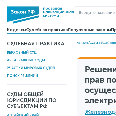
Кодексы
Судебная практика
Популярные законы
П
Калькуляторы
Справочные материалы
Образцы до
СУДЕБНАЯ ПРАКТИКА
Начало
/
Суды общей юр
ВЕРХОВНЫЙ СУД
АРБИТРАЖНЫЕ СУДЫ
Решени
УЧАСТКИ МИРОВЫХ СУДЕЙ
ПОИСК РЕШЕНИЙ
прав п
осущес
СУДЫ ОБЩЕЙ
электр
ЮРИСДИКЦИИ ПО
СУБЪЕКТАМ РФ
Железнодо
АЛТАЙСКИЙ КРАЙ