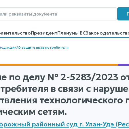
равительство
Президент
Пленумы ВС
Законодательств
говоров
Контакты
Помощь
Поиск
исдикции
/
О защите прав потребителя
е по делу
№ 2-5283/2023
от
отребителя в связи с наруш
твления технологического 
ическим сетям.
рожный районный суд г. Улан-Удэ (Рес