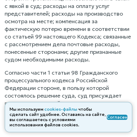
с явкой в суд; расходы на оплату услуг
представителей; расходы на производство
осмотра на месте; компенсация за
фактическую потерю времени в соответствии
со статьей 99 настоящего Кодекса; связанные
с рассмотрением дела почтовые расходы,
понесенные сторонами; другие признанные
судом необходимыми расходы.
Согласно части 1 статьи 98 Гражданского
процессуального кодекса Российской
Федерации стороне, в пользу которой
состоялось решение суда, суд присуждает
возместить с другой стороны все понесенные
Мы используем
cookies-файлы
чтобы
по делу судебные расходы, за исключением
сделать сайт удобнее. Оставаясь на сайте,
Согласен
случаев, предусмотренных частью второй
вы соглашаетесь с условиями
использования файлов cооkies.
статьи 96 настоящего Кодекса.