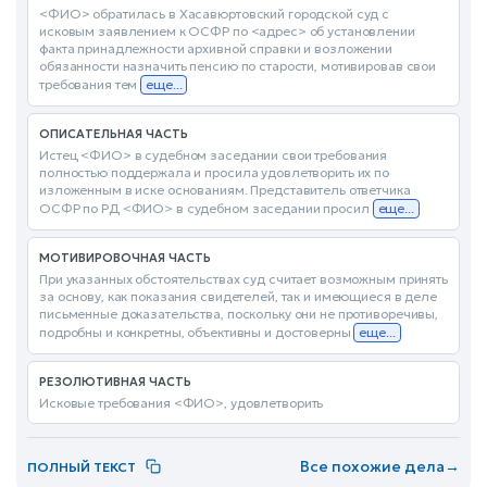
<ФИО> обратилась в Хасавюртовский городской суд с
исковым заявлением к ОСФР по <адрес> об установлении
факта принадлежности архивной справки и возложении
обязанности назначить пенсию по старости, мотивировав свои
требования тем
еще...
ОПИСАТЕЛЬНАЯ ЧАСТЬ
Истец <ФИО> в судебном заседании свои требования
полностью поддержала и просила удовлетворить их по
изложенным в иске основаниям. Представитель ответчика
ОСФР по РД <ФИО> в судебном заседании просил
еще...
МОТИВИРОВОЧНАЯ ЧАСТЬ
При указанных обстоятельствах суд считает возможным принять
за основу, как показания свидетелей, так и имеющиеся в деле
письменные доказательства, поскольку они не противоречивы,
подробны и конкретны, объективны и достоверны
еще...
РЕЗОЛЮТИВНАЯ ЧАСТЬ
Исковые требования <ФИО>, удовлетворить
Все похожие дела
→
ПОЛНЫЙ ТЕКСТ