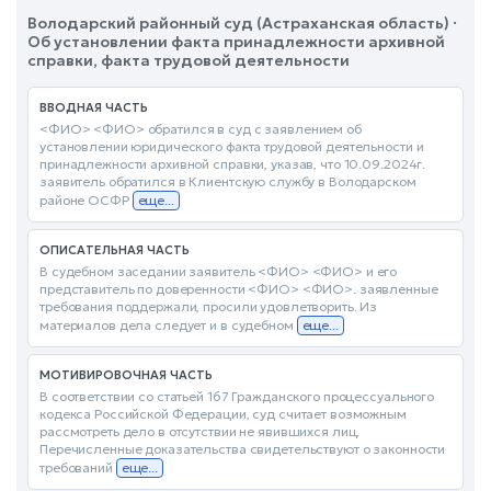
Володарский районный суд (Астраханская область) ·
Об установлении факта принадлежности архивной
справки, факта трудовой деятельности
ВВОДНАЯ ЧАСТЬ
<ФИО> <ФИО> обратился в суд с заявлением об
установлении юридического факта трудовой деятельности и
принадлежности архивной справки, указав, что 10.09.2024г.
заявитель обратился в Клиентскую службу в Володарском
районе ОСФР
еще...
ОПИСАТЕЛЬНАЯ ЧАСТЬ
В судебном заседании заявитель <ФИО> <ФИО> и его
представитель по доверенности <ФИО> <ФИО>. заявленные
требования поддержали, просили удовлетворить. Из
материалов дела следует и в судебном
еще...
МОТИВИРОВОЧНАЯ ЧАСТЬ
В соответствии со статьей 167 Гражданского процессуального
кодекса Российской Федерации, суд считает возможным
рассмотреть дело в отсутствии не явившихся лиц.
Перечисленные доказательства свидетельствуют о законности
требований
еще...