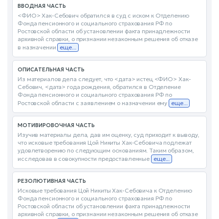
ВВОДНАЯ ЧАСТЬ
<ФИО> Хак-Себович обратился в суд с иском к Отделению
Фонда пенсионного и социального страхования РФ по
Ростовской области об установлении факта принадлежности
архивной справки, о признании незаконным решения об отказе
в назначении
еще...
ОПИСАТЕЛЬНАЯ ЧАСТЬ
Из материалов дела следует, что <дата> истец <ФИО> Хак-
Себович, <дата> года рождения, обратился в Отделение
Фонда пенсионного и социального страхования РФ по
Ростовской области с заявлением о назначении ему
еще...
МОТИВИРОВОЧНАЯ ЧАСТЬ
Изучив материалы дела, дав им оценку, суд приходит к выводу,
что исковые требования Цой Никиты Хак-Себовича подлежат
удовлетворению по следующим основаниям. Таким образом,
исследовав в совокупности предоставленные
еще...
РЕЗОЛЮТИВНАЯ ЧАСТЬ
Исковые требования Цой Никиты Хак-Себовича к Отделению
Фонда пенсионного и социального страхования РФ по
Ростовской области об установлении факта принадлежности
архивной справки, о признании незаконным решения об отказе