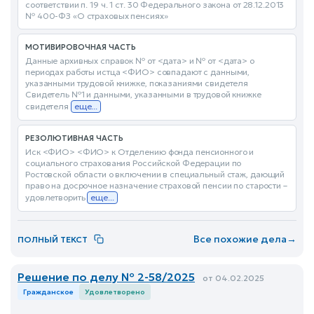
соответствии п. 19 ч. 1 ст. 30 Федерального закона от 28.12.2013
№ 400-ФЗ «О страховых пенсиях»
МОТИВИРОВОЧНАЯ ЧАСТЬ
Данные архивных справок № от <дата> и № от <дата> о
периодах работы истца <ФИО> совпадают с данными,
указанными трудовой книжке, показаниями свидетеля
Свидетель №1 и данными, указанными в трудовой книжке
свидетеля
еще...
РЕЗОЛЮТИВНАЯ ЧАСТЬ
Иск <ФИО> <ФИО> к Отделению фонда пенсионного и
социального страхования Российской Федерации по
Ростовской области о включении в специальный стаж, дающий
право на досрочное назначение страховой пенсии по старости –
удовлетворить
еще...
Все похожие дела
→
ПОЛНЫЙ ТЕКСТ
Решение по делу № 2-58/2025
от 04.02.2025
Гражданское
Удовлетворено