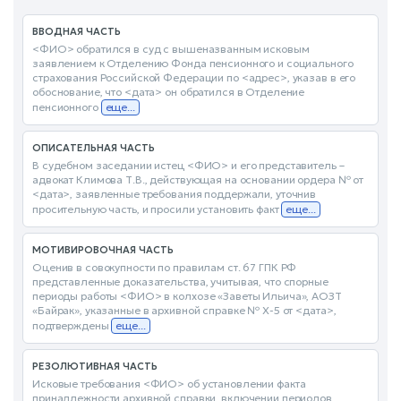
ВВОДНАЯ ЧАСТЬ
<ФИО> обратился в суд с вышеназванным исковым
заявлением к Отделению Фонда пенсионного и социального
страхования Российской Федерации по <адрес>, указав в его
обоснование, что <дата> он обратился в Отделение
пенсионного
еще...
ОПИСАТЕЛЬНАЯ ЧАСТЬ
В судебном заседании истец <ФИО> и его представитель –
адвокат Климова Т.В., действующая на основании ордера № от
<дата>, заявленные требования поддержали, уточнив
просительную часть, и просили установить факт
еще...
МОТИВИРОВОЧНАЯ ЧАСТЬ
Оценив в совокупности по правилам ст. 67 ГПК РФ
представленные доказательства, учитывая, что спорные
периоды работы <ФИО> в колхозе «Заветы Ильича», АОЗТ
«Байрак», указанные в архивной справке № Х-5 от <дата>,
подтверждены
еще...
РЕЗОЛЮТИВНАЯ ЧАСТЬ
Исковые требования <ФИО> об установлении факта
принадлежности архивной справки, включении периодов