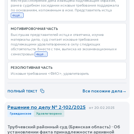
месте рассмотрения дела извещена надлежащим образом,
ране в судебном заседании исковые требования поддержала
по основаниям, изложенным в иске. Представитель истца
еще...
МОТИВИРОВОЧНАЯ ЧАСТЬ
Выслушав представителей истца и ответчика, изучив
материалы дела, суд считает исковые требования
подлежащими удовлетворению в силу следующих
обстоятельств. Вместе с тем, выписка из экзаменационных и
семестровых
еще...
РЕЗОЛЮТИВНАЯ ЧАСТЬ
Исковые требования <ФИО>, удовлетворить
Все похожие дела
→
ПОЛНЫЙ ТЕКСТ
Решение по делу № 2-102/2025
от 20.02.2025
Гражданское
Удовлетворено
Трубчевский районный суд (Брянская область) · Об
установлении факта принадлежности архивной