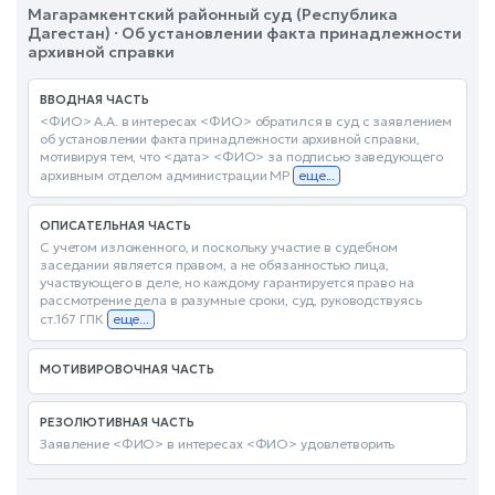
Магарамкентский районный суд (Республика
Дагестан) · Об установлении факта принадлежности
архивной справки
ВВОДНАЯ ЧАСТЬ
<ФИО> А.А. в интересах <ФИО> обратился в суд с заявлением
об установлении факта принадлежности архивной справки,
мотивируя тем, что <дата> <ФИО> за подписью заведующего
архивным отделом администрации МР
еще...
ОПИСАТЕЛЬНАЯ ЧАСТЬ
С учетом изложенного, и поскольку участие в судебном
заседании является правом, а не обязанностью лица,
участвующего в деле, но каждому гарантируется право на
рассмотрение дела в разумные сроки, суд, руководствуясь
ст.167 ГПК
еще...
МОТИВИРОВОЧНАЯ ЧАСТЬ
РЕЗОЛЮТИВНАЯ ЧАСТЬ
Заявление <ФИО> в интересах <ФИО> удовлетворить