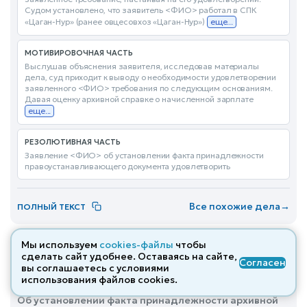
Судом установлено, что заявитель <ФИО> работал в СПК
«Цаган-Нур» (ранее овцесовхоз «Цаган-Нур»)
еще...
МОТИВИРОВОЧНАЯ ЧАСТЬ
Выслушав объяснения заявителя, исследовав материалы
дела, суд приходит к выводу о необходимости удовлетворении
заявленного <ФИО> требования по следующим основаниям.
Давая оценку архивной справке о начисленной зарплате
еще...
РЕЗОЛЮТИВНАЯ ЧАСТЬ
Заявление <ФИО> об установлении факта принадлежности
правоустанавливающего документа удовлетворить
Все похожие дела
→
ПОЛНЫЙ ТЕКСТ
Решение по делу № 2-1388/2023
Мы используем
cookies-файлы
чтобы
от 07.11.2023
сделать сайт удобнее. Оставаясь на сайте,
Гражданское
Удовлетворено
Согласен
вы соглашаетесь с условиями
использования файлов cооkies.
Сунженский районный суд (Республика Ингушетия) ·
Об установлении факта принадлежности архивной