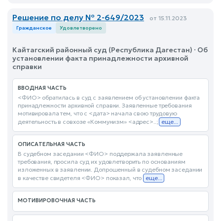
Решение по делу № 2-649/2023
от 15.11.2023
Гражданское
Удовлетворено
Кайтагский районный суд (Республика Дагестан) · Об
установлении факта принадлежности архивной
справки
ВВОДНАЯ ЧАСТЬ
<ФИО> обратилась в суд с заявлением об установлении факта
принадлежности архивной справки. Заявленные требования
мотивировала тем, что с <дата> начала свою трудовую
деятельность в совхозе «Коммунизм» <адрес>..;
еще...
ОПИСАТЕЛЬНАЯ ЧАСТЬ
В судебном заседании <ФИО> поддержала заявленные
требования, просила суд их удовлетворить по основаниям
изложенных в заявлении. Допрошенный в судебном заседании
в качестве свидетеля <ФИО> показал, что
еще...
МОТИВИРОВОЧНАЯ ЧАСТЬ