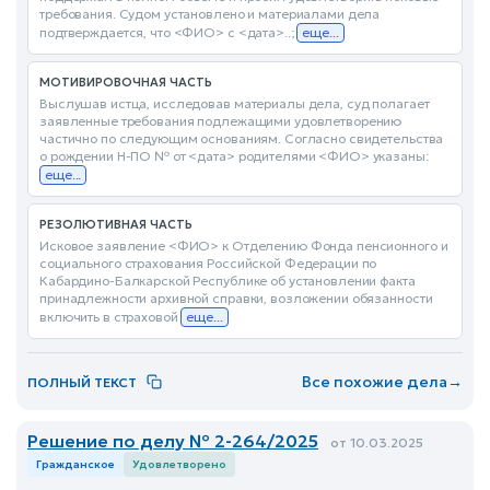
требования. Судом установлено и материалами дела
подтверждается, что <ФИО> с <дата>..;
еще...
МОТИВИРОВОЧНАЯ ЧАСТЬ
Выслушав истца, исследовав материалы дела, суд полагает
заявленные требования подлежащими удовлетворению
частично по следующим основаниям. Согласно свидетельства
о рождении Н-ПО № от <дата> родителями <ФИО> указаны:
еще...
РЕЗОЛЮТИВНАЯ ЧАСТЬ
Исковое заявление <ФИО> к Отделению Фонда пенсионного и
социального страхования Российской Федерации по
Кабардино-Балкарской Республике об установлении факта
принадлежности архивной справки, возложении обязанности
включить в страховой
еще...
Все похожие дела
→
ПОЛНЫЙ ТЕКСТ
Решение по делу № 2-264/2025
от 10.03.2025
Гражданское
Удовлетворено