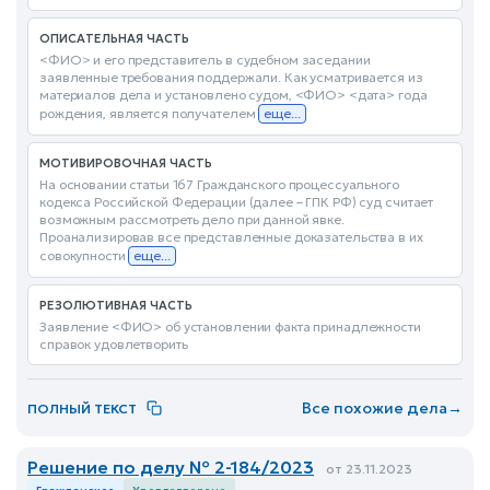
ОПИСАТЕЛЬНАЯ ЧАСТЬ
<ФИО> и его представитель в судебном заседании
заявленные требования поддержали. Как усматривается из
материалов дела и установлено судом, <ФИО> <дата> года
рождения, является получателем
еще...
МОТИВИРОВОЧНАЯ ЧАСТЬ
На основании статьи 167 Гражданского процессуального
кодекса Российской Федерации (далее – ГПК РФ) суд считает
возможным рассмотреть дело при данной явке.
Проанализировав все представленные доказательства в их
совокупности
еще...
РЕЗОЛЮТИВНАЯ ЧАСТЬ
Заявление <ФИО> об установлении факта принадлежности
справок удовлетворить
Все похожие дела
→
ПОЛНЫЙ ТЕКСТ
Решение по делу № 2-184/2023
от 23.11.2023