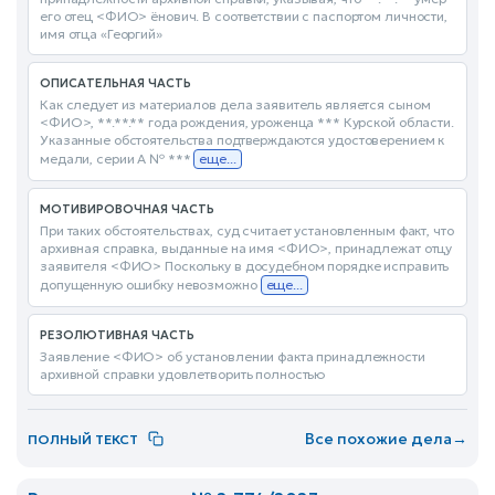
его отец <ФИО> ёнович. В соответствии с паспортом личности,
имя отца «Георгий»
ОПИСАТЕЛЬНАЯ ЧАСТЬ
Как следует из материалов дела заявитель является сыном
<ФИО>, **.**.** года рождения, уроженца *** Курской области.
Указанные обстоятельства подтверждаются удостоверением к
медали, серии А № ***
еще...
МОТИВИРОВОЧНАЯ ЧАСТЬ
При таких обстоятельствах, суд считает установленным факт, что
архивная справка, выданные на имя <ФИО>, принадлежат отцу
заявителя <ФИО> Поскольку в досудебном порядке исправить
допущенную ошибку невозможно
еще...
РЕЗОЛЮТИВНАЯ ЧАСТЬ
Заявление <ФИО> об установлении факта принадлежности
архивной справки удовлетворить полностью
Все похожие дела
→
ПОЛНЫЙ ТЕКСТ