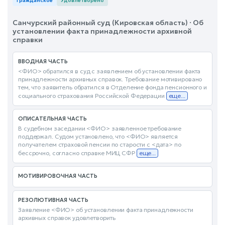
Гражданское
Удовлетворено
Санчурский районный суд (Кировская область) · Об
установлении факта принадлежности архивной
справки
ВВОДНАЯ ЧАСТЬ
<ФИО> обратился в суд с заявлением об установлении факта
принадлежности архивных справок. Требование мотивировано
тем, что заявитель обратился в Отделение фонда пенсионного и
социального страхования Российской Федерации
еще...
ОПИСАТЕЛЬНАЯ ЧАСТЬ
В судебном заседании <ФИО> заявленное требование
поддержал. Судом установлено, что <ФИО> является
получателем страховой пенсии по старости с <дата> по
бессрочно, согласно справке МИЦ СФР
еще...
МОТИВИРОВОЧНАЯ ЧАСТЬ
РЕЗОЛЮТИВНАЯ ЧАСТЬ
Заявление <ФИО> об установлении факта принадлежности
архивных справок удовлетворить