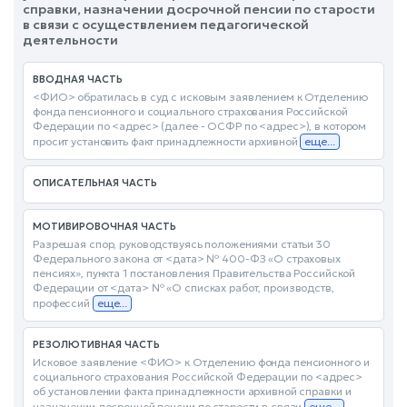
справки, назначении досрочной пенсии по старости
в связи с осуществлением педагогической
деятельности
ВВОДНАЯ ЧАСТЬ
<ФИО> обратилась в суд с исковым заявлением к Отделению
фонда пенсионного и социального страхования Российской
Федерации по <адрес> (далее - ОСФР по <адрес>), в котором
просит установить факт принадлежности архивной
еще...
ОПИСАТЕЛЬНАЯ ЧАСТЬ
МОТИВИРОВОЧНАЯ ЧАСТЬ
Разрешая спор, руководствуясь положениями статьи 30
Федерального закона от <дата> № 400-ФЗ «О страховых
пенсиях», пункта 1 постановления Правительства Российской
Федерации от <дата> № «О списках работ, производств,
профессий
еще...
РЕЗОЛЮТИВНАЯ ЧАСТЬ
Исковое заявление <ФИО> к Отделению фонда пенсионного и
социального страхования Российской Федерации по <адрес>
об установлении факта принадлежности архивной справки и
назначении досрочной пенсии по старости в связи
еще...