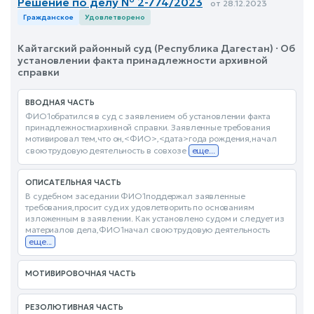
Решение по делу № 2-774/2023
от 28.12.2023
Гражданское
Удовлетворено
Кайтагский районный суд (Республика Дагестан) · Об
установлении факта принадлежности архивной
справки
ВВОДНАЯ ЧАСТЬ
ФИО1обратился в суд с заявлением об установлении факта
принадлежностиархивной справки. Заявленные требования
мотивировал тем,что он,<ФИО>,<дата>года рождения,начал
свою трудовую деятельность в совхозе
еще...
ОПИСАТЕЛЬНАЯ ЧАСТЬ
В судебном заседании ФИО1поддержал заявленные
требования,просит суд их удовлетворить по основаниям
изложенным в заявлении. Как установлено судом и следует из
материалов дела,ФИО1начал свою трудовую деятельность
еще...
МОТИВИРОВОЧНАЯ ЧАСТЬ
РЕЗОЛЮТИВНАЯ ЧАСТЬ