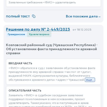
Заявленные требования <ФИО>-удовлетворить
Все похожие дела
→
ПОЛНЫЙ ТЕКСТ
Решение по делу № 2-449/2023
от 18.12.2023
Гражданское
Удовлетворено
Козловский районный суд (Чувашская Республика) ·
Об установлении факта принадлежности архивной
справки
ВВОДНАЯ ЧАСТЬ
<ФИО> обратился в суд с заявлением об установлении факта
принадлежности ему архивной справки <число> от <дата>,
выданной МАУК «Центр развития культуры, библиотечного
обслуживания и архивного дела» <адрес> Чувашской
еще...
ОПИСАТЕЛЬНАЯ ЧАСТЬ
Заявитель <ФИО> в судебном заседании заявление
поддержал по изложенным в нем основаниям, просил
удовлетворить. Также указано, что в поступивших в архив
лицевых счетах по заработной плате за 1973г., за 1975 г., за