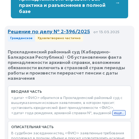
→
практика и разъяснения в полной
базе
Решение по делу № 2-396/2025
от 13.03.2025
Гражданское
Удовлетворено частично
Прохладненский районный суд (Кабардино-
Балкарская Республика) · Об установлении факта
принадлежности архивной справки, возложении
обязанности включить в страховой страж периоды
работы и произвести перерасчет пенсии с даты
назначения
ВВОДНАЯ ЧАСТЬ
<дата> <ФИО> обратился в Прохладненский районный суд с
вышеуказанным исковым заявлением, в котором просит:
«установить юридический факт принадлежности <ФИО>,
<дата> года рождения, архивной справки №, выданной
еще...
ОПИСАТЕЛЬНАЯ ЧАСТЬ
В судебном заседании истец <ФИО> заявленные требования
поддержал в полном объеме и просил удовлетворить исковые