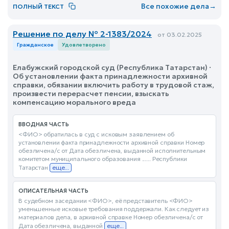
Все похожие дела
→
ПОЛНЫЙ ТЕКСТ
Решение по делу № 2-1383/2024
от 03.02.2025
Гражданское
Удовлетворено
Елабужский городской суд (Республика Татарстан) ·
Об установлении факта принадлежности архивной
справки, обязании включить работу в трудовой стаж,
произвести перерасчет пенсии, взыскать
компенсацию морального вреда
ВВОДНАЯ ЧАСТЬ
<ФИО> обратилась в суд с исковым заявлением об
установлении факта принадлежности архивной справки Номер
обезличена/с от Дата обезличена, выданной исполнительным
комитетом муниципального образования ...... Республики
Татарстан
еще...
ОПИСАТЕЛЬНАЯ ЧАСТЬ
В судебном заседании <ФИО>, её представитель <ФИО>
уменьшенные исковые требования поддержали. Как следует из
материалов дела, в архивной справке Номер обезличена/с от
Дата обезличена, выданной
еще...