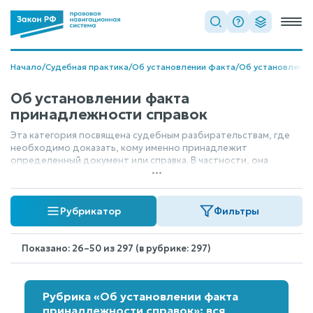
Начало
/
Судебная практика
/
Об установлении факта
/
Об установлени
Об установлении факта
принадлежности справок
Эта категория посвящена судебным разбирательствам, где
необходимо доказать, кому именно принадлежит
определенный документ или справка. В частности, она
...
охватывает вопросы, связанные с подтверждением авторства
или принадлежности архивных документов, когда требуется
официальное установление этого факта в рамках судебного
Рубрикатор
Фильтры
процесса.
Показано: 26–50 из 297 (в рубрике: 297)
Рубрика «Об установлении факта
принадлежности справок»: вся