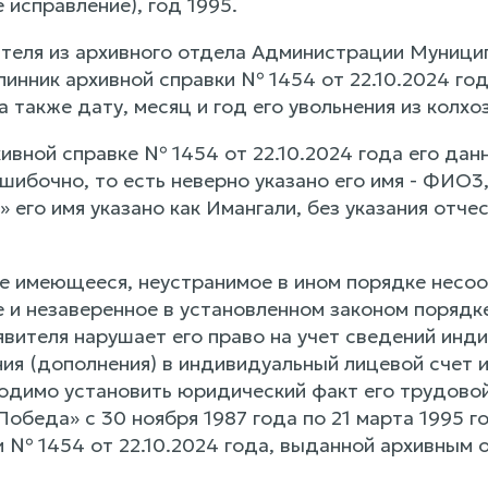
 исправление), год 1995.
ителя из архивного отдела Администрации Муници
линник архивной справки № 1454 от 22.10.2024 г
а также дату, месяц и год его увольнения из колхо
ивной справке № 1454 от 22.10.2024 года его дан
шибочно, то есть неверно указано его имя - ФИО3,
 его имя указано как Имангали, без указания отче
е имеющееся, неустранимое в ином порядке несоот
е и незаверенное в установленном законом порядк
явителя нарушает его право на учет сведений инд
ния (дополнения) в индивидуальный лицевой счет 
одимо установить юридический факт его трудовой
«Победа» с 30 ноября 1987 года по 21 марта 1995
и № 1454 от 22.10.2024 года, выданной архивны