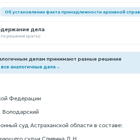
а
Об установлении факта принадлежности архивной справ
одержание дела
сти решения кратко
алогичным делам принимают разные решения
 все аналогичные дела
→
кой Федерации
с. Володарский
онный суд Астраханской области в составе:
ующего судьи Сливина Д.Н.,