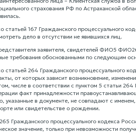
аинтересованного лица – Клиентская служба в В
оциального страхования РФ по Астраханской обла
вилась.
со статьей 167 Гражданского процессуального ко
отреть дело в отсутствии не явившихся лиц.
редставителя заявителя, свидетелей ФИО5 ФИО2
ные требования обоснованными по следующим осн
со статьей 264 Гражданского процессуального ко
акты, от которых зависит возникновение, изменен
том, числе в соответствии с пунктом 5 статьи 26
рации факт принадлежности правоустанавливающи
, указанные в документе, не совпадают с именем,
порте или свидетельстве о рождении.
 265 Гражданского процессуального кодекса Росс
ское значение, только при невозможности получ