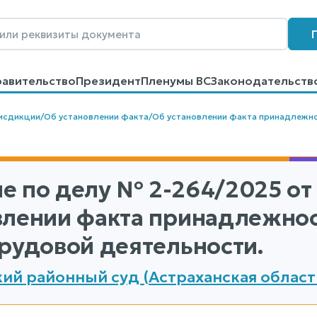
равительство
Президент
Пленумы ВС
Законодательств
говоров
Контакты
Помощь
Поиск
исдикции
/
Об установлении факта
/
Об установлении факта принадлежно
е по делу
№ 2-264/2025
от 
влении факта принадлежнос
трудовой деятельности.
ий районный суд (Астраханская област