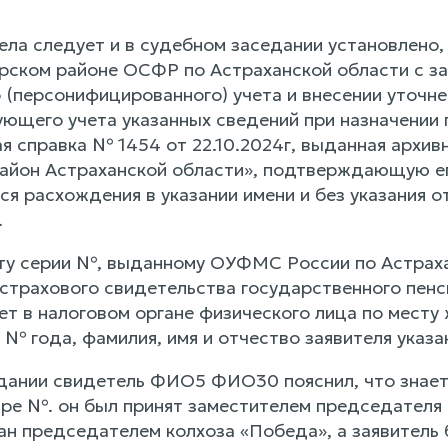
ела следует и в судебном заседании установлено
рском районе ОСФР по Астраханской области с за
 (персонифицированного) учета и внесении уточне
ющего учета указанных сведений при назначении п
ая справка № 1454 от 22.10.2024г, выданная арх
айон Астраханской области», подтверждающую ег
я расхождения в указании имени и без указания отч
.
ту серии №, выданному ОУФМС России по Астраха
, страхового свидетельства государственного пен
чет в налоговом органе физического лица по мест
 № года, фамилия, имя и отчество заявителя ука
дании свидетель ФИО5 ФИО30 пояснил, что знает з
аре №. он был принят заместителем председателя 
ан председателем колхоза «Победа», а заявитель 