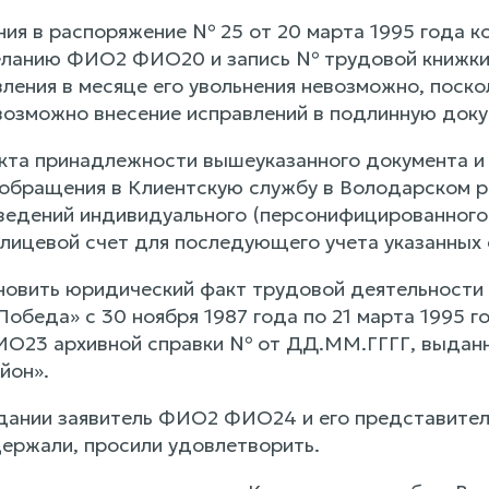
ния в распоряжение № 25 от 20 марта 1995 года к
ланию ФИО2 ФИО20 и запись № трудовой книжки с
ления в месяце его увольнения невозможно, поско
возможно внесение исправлений в подлинную доку
кта принадлежности вышеуказанного документа и
обращения в Клиентскую службу в Володарском р
ведений индивидуального (персонифицированного) 
лицевой счет для последующего учета указанных с
новить юридический факт трудовой деятельност
«Победа» с 30 ноября 1987 года по 21 марта 1995
23 архивной справки № от ДД.ММ.ГГГГ, выданн
йон».
дании заявитель ФИО2 ФИО24 и его представите
ержали, просили удовлетворить.