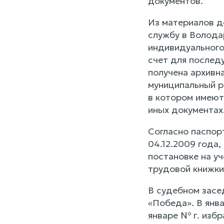
документов.
Из материалов д
службу в Волода
индивидуального
счет для последу
получена архивн
муниципальный р
в котором имеютс
иных документах
Согласно паспор
04.12.2009 года
постановке на у
трудовой книжки
В судебном засе
«Победа». В янв
январе № г. избр