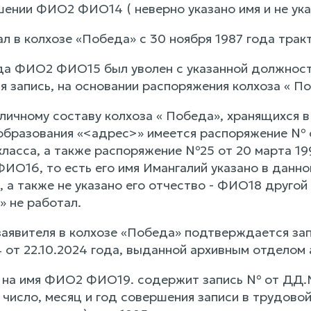
шении ФИО2 ФИО14 ( неверно указано имя и не ука
л в колхозе «Победа» с 30 ноября 1987 года трак
ода ФИО2 ФИО15 был уволен с указанной должност
 запись, на основании распоряжения колхоза « По
 личному составу колхоза « Победа», хранящихся 
образования «<адрес>» имеется распоряжение №
класса, а также распоряжение №25 от 20 марта 19
О16, то есть его имя Имангалий указано в данно
о, а также не указано его отчество - ФИО18 друг
» не работал.
аявителя в колхозе «Победа» подтверждается запи
 от 22.10.2024 года, выданной архивным отделом
 на имя ФИО2 ФИО19. содержит запись № от ДД.ММ
число, месяц и год совершения записи в трудовой