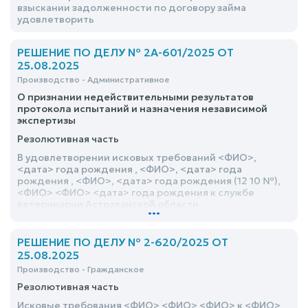
взыскании задолженности по договору займа
удовлетворить
РЕШЕНИЕ ПО ДЕЛУ № 2А-601/2025 ОТ
25.08.2025
Производство - Административное
О признании недействительными результатов
протокола испытаний и назначения независимой
экспертизы
Резолютивная часть
В удовлетворении исковых требований <ФИО>,
<дата> года рождения , <ФИО>, <дата> года
рождения , <ФИО>, <дата> года рождения (12 10 №),
<ФИО> <ФИО> <дата> года рождения к службе
ветеринарии Астраханской области ,
...
государственному бюджетному учреждению
Астраханской области «Володарская районная
ветеринарная станция» , государственному
РЕШЕНИЕ ПО ДЕЛУ № 2-620/2025 ОТ
бюджетному учреждению Астраханской области
25.08.2025
«Астраханская областная ветеринарная лаборатория»
Производство - Гражданское
о признании результатов протоколов испытаний ГБУ
Астраханской области «Астраханская областная
Резолютивная часть
ветеринарная лаборатория» № № от <дата>
Исковые требования <ФИО> <ФИО> <ФИО> к <ФИО>