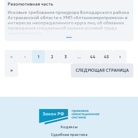
Резолютивная часть
Исковые требования прокурора Володарского района
Астраханской области к УМП «Алтынкомунпромхоз» в
интересах неопределенного круга лиц об обязании
проведения специальной оценки условий труда
удовлетворить
...
«
‹
›
1
2
3
…
44
45
»
СЛЕДУЮЩАЯ СТРАНИЦА
Кодексы
Судебная практика