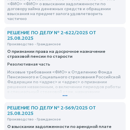
недействительными, о признании незаконными
<ФИО> <ФИО> о взыскании задолженности по
писем ГБУ Астраханской области «Володарская
договору займа денежных средств и обращении
районная ветеринарная станция» от <дата> с
взыскания на предмет залога удовлетворить
требованиями произвести убой всего поголовья
частично
крупно рогатого скота, содержащегося в личных
подсобных хозяйствах <ФИО> <ФИО>, <ФИО>, <ФИО>
- отказать
РЕШЕНИЕ ПО ДЕЛУ № 2-622/2025 ОТ
25.08.2025
Производство - Гражданское
О признании права на досрочное назначение
страховой пенсии по старости
Резолютивная часть
Исковые требования <ФИО> к Отделению Фонда
Пенсионного и Социального страхования Российской
Федерации по <адрес> и <адрес> о признании
решения незаконным, о включении периодов работы
в специальный страховой стаж, назначении
...
досрочной пенсии по старости, удовлетворить
РЕШЕНИЕ ПО ДЕЛУ № 2-569/2025 ОТ
25.08.2025
Производство - Гражданское
О взыскании задолженности по арендной плате