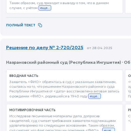
Таким образом, суд приходит к выводу о том, что в данном
случае, с учётом
еще...
ПОЛНЫЙ ТЕКСТ
Решение по делу № 2-720/2025
от 28.04.2025
Назрановский районный суд (Республика Ингушетия) · О
ВВОДНАЯ ЧАСТЬ
О
Заявитель <ФИО> обратилась в суд с указанным заявлением,
<
ссылаясь на то, что решением Назрановского районного суда
а
Республики Ингушетия от <дата> восстановлена актовая запись
т
о рождении <ФИО>, родившейся в 1940 году
еще...
П
МОТИВИРОВОЧНАЯ ЧАСТЬ
Р
Исследовав письменные материалы дела, допросив
С
свидетелей, суд считает требования заявителя подлежащими
<
удовлетворению по следующим основаниям. Таким образом,
суд считает, что факт регистрации рождения <ФИО>..;
еще...