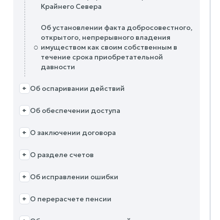
Крайнего Севера
Об установлении факта добросовестного,
открытого, непрерывного владения
○
имуществом как своим собственным в
течение срока приобретательной
давности
Об оспаривании действий
+
Об обеспечении доступа
+
О заключении договора
+
О разделе счетов
+
Об исправлении ошибки
+
О перерасчете пенсии
+