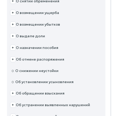
О снятии обременения
+
О возмещении ущерба
+
О возмещении убытков
+
О выделе доли
+
О назначении пособия
+
Об отмене распоряжения
+
○
О снижении неустойки
○
Об установлении усыновления
Об обращении взыскания
+
Об устранении выявленных нарушений
+