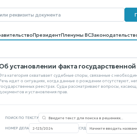
равительство
Президент
Пленумы ВС
Законодательств
говоров
Контакты
Помощь
Поиск
Об установлении факта государственно
Эта категория охватывает судебные споры, связанные с необход
Речь идет о ситуациях, когда данные о рождении отсутствуют, н
государственных реестрах. Суды рассматривают вопросы, касаю
документов и установления прав.
ПОИСК ПО ТЕКСТУ
НОМЕР ДЕЛА
СУД
Nothing