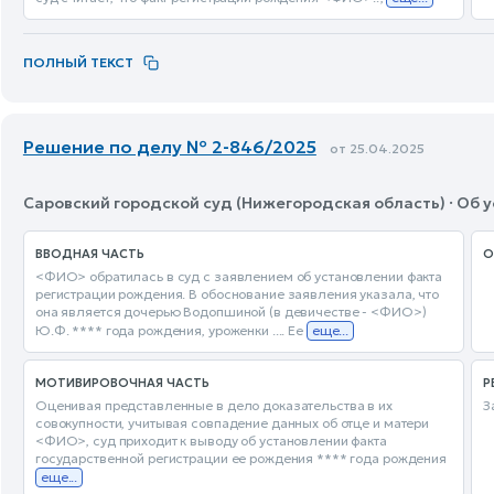
ПОЛНЫЙ ТЕКСТ
Решение по делу № 2-846/2025
от 25.04.2025
Саровский городской суд (Нижегородская область) · Об
ВВОДНАЯ ЧАСТЬ
О
<ФИО> обратилась в суд с заявлением об установлении факта
регистрации рождения. В обоснование заявления указала, что
она является дочерью Водопшиной (в девичестве - <ФИО>)
Ю.Ф. **** года рождения, уроженки .... Ее
еще...
МОТИВИРОВОЧНАЯ ЧАСТЬ
Р
Оценивая представленные в дело доказательства в их
З
совокупности, учитывая совпадение данных об отце и матери
<ФИО>, суд приходит к выводу об установлении факта
государственной регистрации ее рождения **** года рождения
еще...