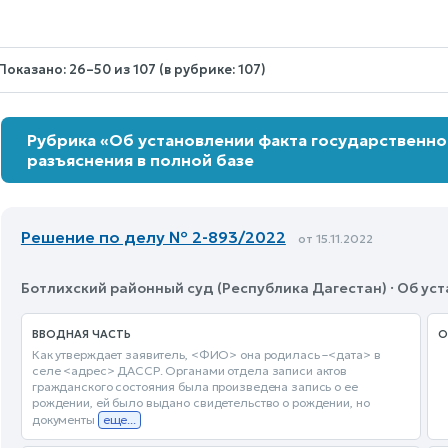
selected.
Показано: 26–50 из 107 (в рубрике: 107)
Рубрика «Об установлении факта государственно
разъяснения в полной базе
Решение по делу № 2-893/2022
от 15.11.2022
Ботлихский районный суд (Республика Дагестан) · Об у
ВВОДНАЯ ЧАСТЬ
О
Как утверждает заявитель, <ФИО> она родилась –<дата> в
селе <адрес> ДАССР. Органами отдела записи актов
гражданского состояния была произведена запись о ее
рождении, ей было выдано свидетельство о рождении, но
документы
еще...