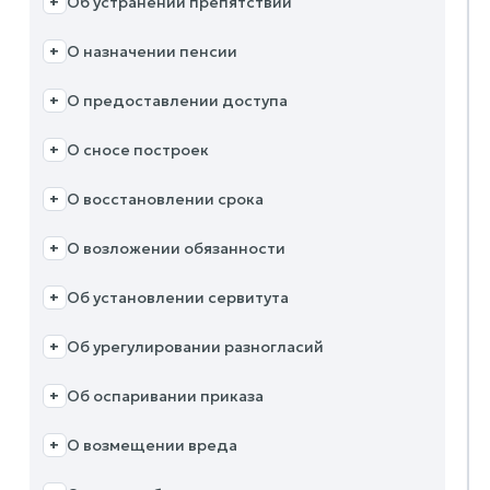
Об устранении препятствий
+
О назначении пенсии
+
О предоставлении доступа
+
О сносе построек
+
О восстановлении срока
+
О возложении обязанности
+
Об установлении сервитута
+
Об урегулировании разногласий
+
Об оспаривании приказа
+
О возмещении вреда
+