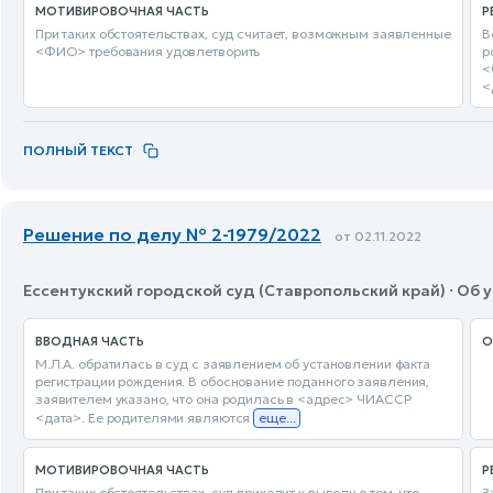
МОТИВИРОВОЧНАЯ ЧАСТЬ
Р
При таких обстоятельствах, суд считает, возможным заявленные
В
<ФИО> требования удовлетворить
р
<
<
ПОЛНЫЙ ТЕКСТ
Решение по делу № 2-1979/2022
от 02.11.2022
Ессентукский городской суд (Ставропольский край) · Об
ВВОДНАЯ ЧАСТЬ
О
М.Л.А. обратилась в суд с заявлением об установлении факта
регистрации рождения. В обоснование поданного заявления,
заявителем указано, что она родилась в <адрес> ЧИАССР
<дата>. Ее родителями являются
еще...
МОТИВИРОВОЧНАЯ ЧАСТЬ
Р
При таких обстоятельствах, суд приходит к выводу о том, что
З