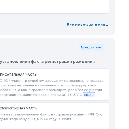
Все похожие дела
→
Гражданское
б установлении факта регистрации рождения
ПИСАТЕЛЬНАЯ ЧАСТЬ
ФИО> участия в судебном заседании не приняла, направив в
дрес суда письменное заявление, в котором поддержала
ребования, а также просила рассмотреть дело без ее участия.
редставитель заинтересованного лица – ГС ЗАГС
еще...
ЕЗОЛЮТИВНАЯ ЧАСТЬ
читать установленными факт регистрации рождения <ФИО>,
дата> года рождения, в 1940 году 01 июля