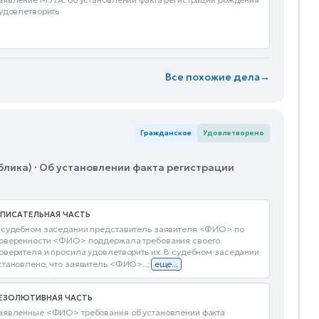
 удовлетворить
Все похожие дела
→
Гражданское
Удовлетворено
блика) · Об установлении факта регистрации
ПИСАТЕЛЬНАЯ ЧАСТЬ
 судебном заседании представитель заявителя <ФИО> по
оверенности <ФИО> поддержала требования своего
оверителя и просила удовлетворить их. В судебном заседании
становлено, что заявитель <ФИО>..;
еще...
ЕЗОЛЮТИВНАЯ ЧАСТЬ
аявленные <ФИО> требования об установлении факта