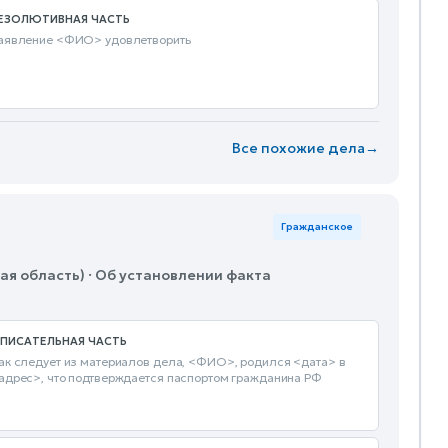
ЕЗОЛЮТИВНАЯ ЧАСТЬ
аявление <ФИО> удовлетворить
Все похожие дела
→
Гражданское
ая область) · Об установлении факта
ПИСАТЕЛЬНАЯ ЧАСТЬ
ак следует из материалов дела, <ФИО>, родился <дата> в
адрес>, что подтверждается паспортом гражданина РФ