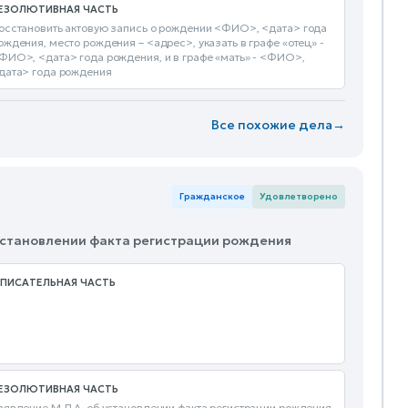
ЕЗОЛЮТИВНАЯ ЧАСТЬ
осстановить актовую запись о рождении <ФИО>, <дата> года
ождения, место рождения – <адрес>, указать в графе «отец» -
ФИО>, <дата> года рождения, и в графе «мать» - <ФИО>,
дата> года рождения
Все похожие дела
→
Гражданское
Удовлетворено
 установлении факта регистрации рождения
ПИСАТЕЛЬНАЯ ЧАСТЬ
ЕЗОЛЮТИВНАЯ ЧАСТЬ
аявление М.Л.А. об установлении факта регистрации рождения