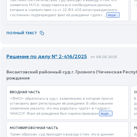
заявитель М.Л.А. представила все необходимые данные,
-
которые в соответствии со ст. 22 ФЗ «Об актах гражданского
состояния» подтверждают факт её рождения <дата>..;
еще...
ПОЛНЫЙ ТЕКСТ
Решение по делу № 2-416/2025
от 06.05.2025
Висаитовский районный суд г. Грозного (Чеченская Респу
рождения
ВВОДНАЯ ЧАСТЬ
О
<ФИО> обратилась в суд с заявлением, в котором просит
В
установить факт регистрации её рождения. В обоснование
д
заявления указала, что она родилась <дата> в <адрес>
д
ЧИАССР. Факт её рождения был зарегистрирован
еще...
у
МОТИВИРОВОЧНАЯ ЧАСТЬ
Р
Таким образом, суд приходит к выводу о том, что в данном
З