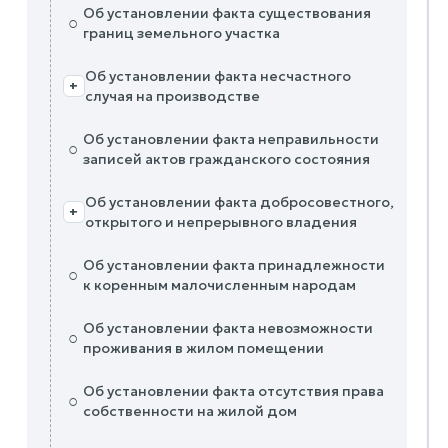
Об установлении факта существования
○
границ земельного участка
Об установлении факта несчастного
+
случая на производстве
Об установлении факта неправильности
○
записей актов гражданского состояния
Об установлении факта добросовестного,
+
открытого и непрерывного владения
Об установлении факта принадлежности
○
к коренным малочисленным народам
Об установлении факта невозможности
○
проживания в жилом помещении
Об установлении факта отсутствия права
○
собственности на жилой дом