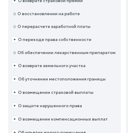
О возврате страховой премии
+
○
О восстановлении на работе
○
О перерасчете заработной платы
О переходе права собственности
+
○
Об обеспечении лекарственным препаратом
О возврате земельного участка
+
Об уточнении местоположения границы
+
О возмещении страховой выплаты
+
О защите нарушенного права
+
О возмещении компенсационных выплат
+
Об изъятии жилого помещения
+