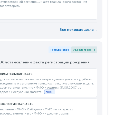
осударственной регистрации акта гражданского состояния -
довлетворить
Все похожие дела
→
Гражданское
Удовлетворено
 Об установлении факта регистрации рождения
ПИСАТЕЛЬНАЯ ЧАСТЬ
уд считает возможным рассмотреть дело в данном судебном
аседании в отсутствие не явившихся лиц, участвующих в деле.
удом установлено, что <ФИО> родился 31.05.2007г. в
адрес> Республики Дагестан
еще...
ЕЗОЛЮТИВНАЯ ЧАСТЬ
аявление <ФИО> Сабрулла <ФИО> в интересах
есовершеннолетнего <ФИО> - удовлетворить