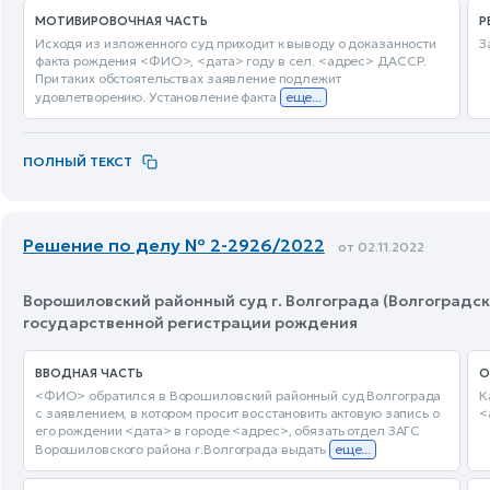
МОТИВИРОВОЧНАЯ ЧАСТЬ
Р
Исходя из изложенного суд приходит к выводу о доказанности
З
факта рождения <ФИО>, <дата> году в сел. <адрес> ДАССР.
При таких обстоятельствах заявление подлежит
удовлетворению. Установление факта
еще...
ПОЛНЫЙ ТЕКСТ
Решение по делу № 2-2926/2022
от 02.11.2022
Ворошиловский районный суд г. Волгограда (Волгоградск
государственной регистрации рождения
ВВОДНАЯ ЧАСТЬ
О
<ФИО> обратился в Ворошиловский районный суд Волгограда
К
с заявлением, в котором просит восстановить актовую запись о
<
его рождении <дата> в городе <адрес>, обязать отдел ЗАГС
Ворошиловского района г.Волгограда выдать
еще...