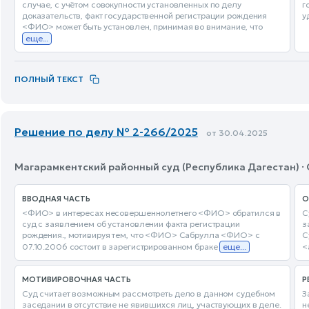
случае, с учётом совокупности установленных по делу
г
доказательств, факт государственной регистрации рождения
у
<ФИО> может быть установлен, принимая во внимание, что
еще...
ПОЛНЫЙ ТЕКСТ
Решение по делу № 2-266/2025
от 30.04.2025
Магарамкентский районный суд (Республика Дагестан) ·
ВВОДНАЯ ЧАСТЬ
О
<ФИО> в интересах несовершеннолетнего <ФИО> обратился в
С
суд с заявлением об установлении факта регистрации
з
рождения., мотивируя тем, что <ФИО> Сабрулла <ФИО> с
С
07.10.2006 состоит в зарегистрированном браке
еще...
<
МОТИВИРОВОЧНАЯ ЧАСТЬ
Р
Суд считает возможным рассмотреть дело в данном судебном
З
заседании в отсутствие не явившихся лиц, участвующих в деле.
н