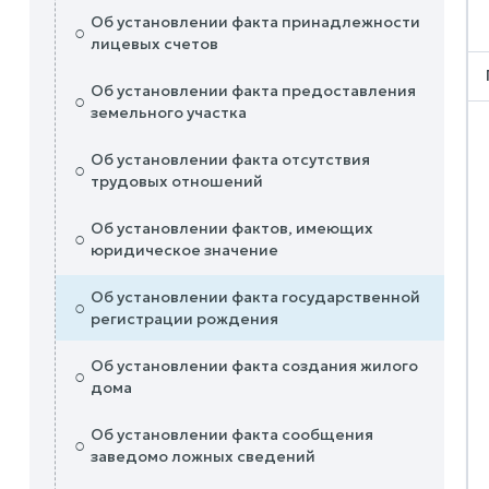
Об установлении факта принадлежности
○
лицевых счетов
Об установлении факта предоставления
○
земельного участка
Об установлении факта отсутствия
○
трудовых отношений
Об установлении фактов, имеющих
○
юридическое значение
Об установлении факта государственной
○
регистрации рождения
Об установлении факта создания жилого
○
дома
Об установлении факта сообщения
○
заведомо ложных сведений