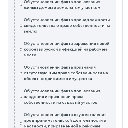
Об установлении факта пользования
○
жилым домом и земельным участком
Об установлении факта принадлежности
○
свидетельства о праве собственности на
землю
Об установлении факта заражения новой
○
коронавирусной инфекцией на рабочем
месте
Об установлении факта признания
○
отсутствующим права собственности на
объект недвижимого имущества
Об установлении факта пользования,
○
владения и признании права
собственности на садовый участок
Об установлении факта осуществления
предпринимательской деятельности в
○
местности, приравненной к районам