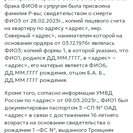
брака ФИО8 и супругам была присвоена
фамилия Р-вы; свидетельством о смерти
ФИО3 от 28.02.2023г., копией лицевого счета
на квартиру по адресу <адрес>, мкр.
Северный <адрес>, нанимателем которой на
основании ордера от 03.12.1976г являлась
ФИО3; копией формы 1, в которой указано, что
ФИО1, родился ДД.ММ.ГГГГ, в <адрес> –
<адрес>, его матерью является ФИО6,
ДД.ММ.ГГГГ рождения, отцом Б.А. Б.,
ДД.ММ.ГГГГ рождения.
Кроме того, согласно информации УМВД
России по <адрес> от 09.03.2023г., ФИО1 был
документирован паспортом 5 –СП № ОАД
<адрес> в связи с достижением 16 летнего
возраста на основании свидетельства о
рождении 1 –ФС №, выданного Троицким