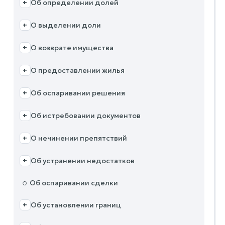
Об определении долей
+
О выделении доли
+
О возврате имущества
+
О предоставлении жилья
+
Об оспаривании решения
+
Об истребовании документов
+
О нечинении препятствий
+
Об устранении недостатков
+
○
Об оспаривании сделки
Об установлении границ
+