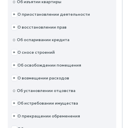
○
Об изъятии квартиры
О приостановлении деятельности
+
О восстановлении прав
+
○
Об оспаривании кредита
О сносе строений
+
Об освобождении помещения
+
О возмещении расходов
+
○
Об установлении отцовства
Об истребовании имущества
+
О прекращении обременения
+