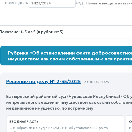
НОМЕР ДЕЛА
СУД
Nothing
selected.
Показано: 1–5 из 5 (в рубрике: 5)
Рубрика «Об установлении факта добросовестно
имуществом как своим собственным»: вся практик
Решение по делу № 2-35/2025
от 18.03.2025
Батыревский районный суд (Чувашская Республика) · Об 
непрерывного владения имуществом как своим собственн
недвижимое имущество, по встречному
ВВОДНАЯ ЧАСТЬ
О
С.В. обратился в суд с иском к Е.Е. об установлении факта
В