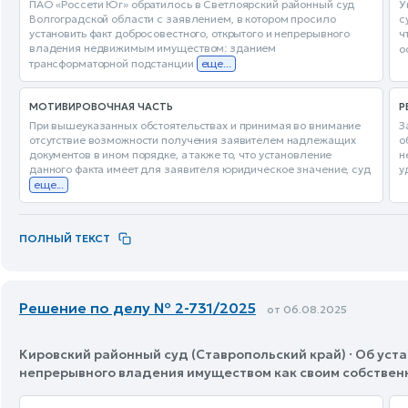
ПАО «Россети Юг» обратилось в Светлоярский районный суд
У
Волгоградской области с заявлением, в котором просило
с
установить факт добросовестного, открытого и непрерывного
ч
владения недвижимым имуществом: зданием
о
трансформаторной подстанции
еще...
МОТИВИРОВОЧНАЯ ЧАСТЬ
Р
При вышеуказанных обстоятельствах и принимая во внимание
З
отсутствие возможности получения заявителем надлежащих
о
документов в ином порядке, а также то, что установление
н
данного факта имеет для заявителя юридическое значение, суд
у
еще...
ПОЛНЫЙ ТЕКСТ
Решение по делу № 2-731/2025
от 06.08.2025
Кировский районный суд (Ставропольский край) · Об уст
непрерывного владения имуществом как своим собстве