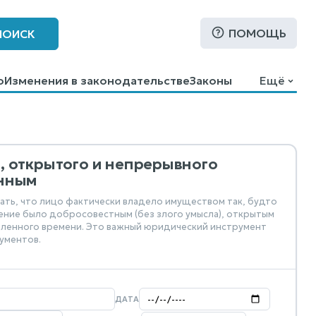
ПОМОЩЬ
ПОИСК
о
Изменения в законодательстве
Законы
Ещё
, открытого и непрерывного
енным
ать, что лицо фактически владело имуществом так, будто
ение было добросовестным (без злого умысла), открытым
ленного времени. Это важный юридический инструмент
ументов.
ДАТА