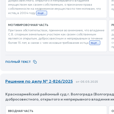
добросовестного, открытого и непрерывного владения
и
имуществом как своим собственным, о признании права
и
собственности на недвижимое имущество по тем мотивам, что
к
истец в 2004 году
еще...
МОТИВИРОВОЧНАЯ ЧАСТЬ
Р
При таких обстоятельствах, принимая во внимания, что владение
И
С.В. спорным земельным участком как своим собственным
д
является открытым, добросовестным и непрерывным в течение
и
с
более 15 лет, в связи с чем исковые требования истца
еще...
п
ПОЛНЫЙ ТЕКСТ
Решение по делу № 2-826/2025
от 05.03.2025
Красноармейский районный суд г. Волгограда (Волгоград
добросовестного, открытого и непрерывного владения 
ВВОДНАЯ ЧАСТЬ
О