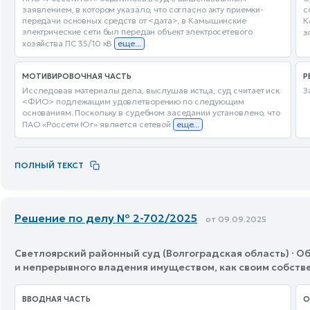
заявлением, в котором указало, что согласно акту приемки-
с
передачи основных средств от <дата>, в Камышинские
К
электрические сети был передан объект электросетевого
э
хозяйства ПС 35/10 кВ
еще...
МОТИВИРОВОЧНАЯ ЧАСТЬ
Р
Исследовав материалы дела, выслушав истца, суд считает иск
З
<ФИО> подлежащим удовлетворению по следующим
основаниям. Поскольку в судебном заседании установлено, что
ПАО «Россети Юг» является сетевой
еще...
ПОЛНЫЙ ТЕКСТ
Решение по делу № 2-702/2025
от 09.09.2025
Светлоярский районный суд (Волгоградская область) · О
и непрерывного владения имуществом, как своим собст
ВВОДНАЯ ЧАСТЬ
О