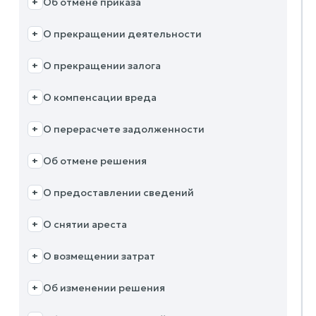
Об отмене приказа
+
О прекращении деятельности
+
О прекращении залога
+
О компенсации вреда
+
О перерасчете задолженности
+
Об отмене решения
+
О предоставлении сведений
+
О снятии ареста
+
О возмещении затрат
+
Об изменении решения
+