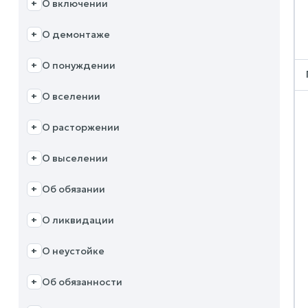
О включении
+
О демонтаже
+
О понуждении
+
О вселении
+
О расторжении
+
О выселении
+
Об обязании
+
О ликвидации
+
О неустойке
+
Об обязанности
+