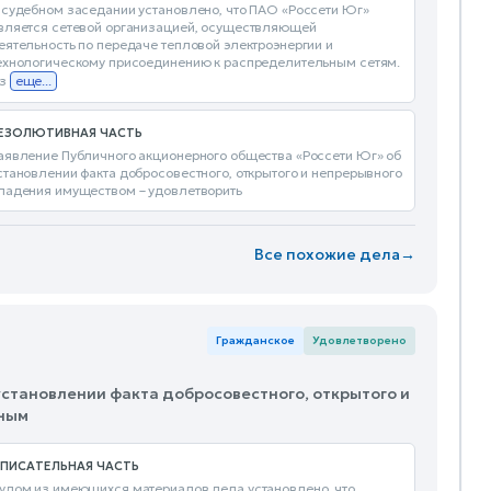
 судебном заседании установлено, что ПАО «Россети Юг»
вляется сетевой организацией, осуществляющей
еятельность по передаче тепловой электроэнергии и
ехнологическому присоединению к распределительным сетям.
з
еще...
ЕЗОЛЮТИВНАЯ ЧАСТЬ
аявление Публичного акционерного общества «Россети Юг» об
становлении факта добросовестного, открытого и непрерывного
ладения имуществом – удовлетворить
Все похожие дела
→
Гражданское
Удовлетворено
установлении факта добросовестного, открытого и
нным
ПИСАТЕЛЬНАЯ ЧАСТЬ
удом из имеющихся материалов дела установлено, что