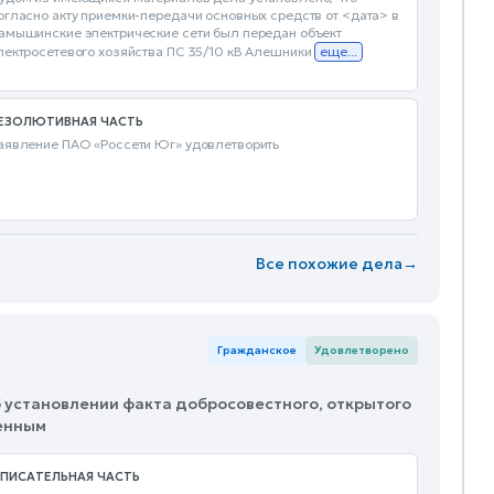
огласно акту приемки-передачи основных средств от <дата> в
амышинские электрические сети был передан объект
лектросетевого хозяйства ПС 35/10 кВ Алешники
еще...
ЕЗОЛЮТИВНАЯ ЧАСТЬ
аявление ПАО «Россети Юг» удовлетворить
Все похожие дела
→
Гражданское
Удовлетворено
б установлении факта добросовестного, открытого
венным
ПИСАТЕЛЬНАЯ ЧАСТЬ