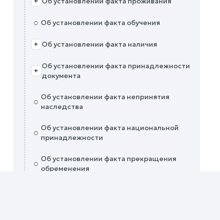
Об установлении факта проживания
+
○
Об установлении факта обучения
Об установлении факта наличия
+
Об установлении факта принадлежности
+
документа
Об установлении факта непринятия
○
наследства
Об установлении факта национальной
○
принадлежности
Об установлении факта прекращения
○
обременения
Об установлении факта трудовых
○
правоотношений