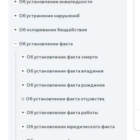
Об установлении инвалидности
+
Об устранении нарушений
+
Об оспаривании бездействия
+
Об установлении факта
−
Об установлении факта смерти
+
Об установлении факта владения
+
Об установлении факта рождения
+
○
Об установлении факта отцовства
Об установлении факта работы
+
Об установлении юридического факта
+