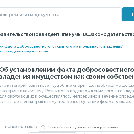
равительство
Президент
Пленумы ВС
Законодательств
говоров
Контакты
Помощь
Поиск
ии факта добросовестного, открытого и непрерывного владения
/
ого владения имуществом
Об установлении факта добросовестного
владения имуществом как своим собств
Эта категория охватывает судебные споры, где необходимо доказ
оно принадлежит ему. Речь идет о подтверждении того, что влад
для окружающих и осуществлялось непрерывно в течение опреде
для закрепления прав на имущество в отсутствие формальных док
ПОИСК ПО ТЕКСТУ