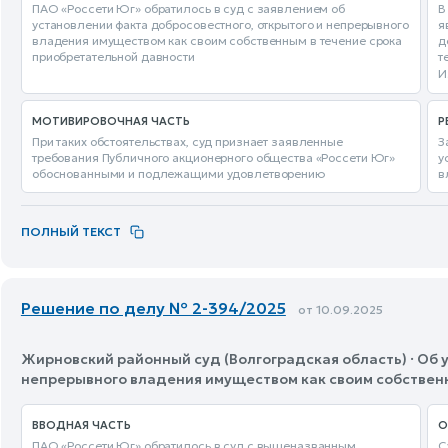
ПАО «Россети Юг» обратилось в суд с заявлением об
В
установлении факта добросовестного, открытого и непрерывного
я
владения имуществом как своим собственным в течение срока
д
приобретательной давности
т
И
МОТИВИРОВОЧНАЯ ЧАСТЬ
Р
При таких обстоятельствах, суд признает заявленные
З
требования Публичного акционерного общества «Россети Юг»
у
обоснованными и подлежащими удовлетворению
в
ПОЛНЫЙ ТЕКСТ
Решение по делу № 2-394/2025
от 10.09.2025
Жирновский районный суд (Волгоградская область) · Об 
непрерывного владения имуществом как своим собстве
ВВОДНАЯ ЧАСТЬ
О
ПАО «Россети Юг» обратилось в суд с вышеназванным
С