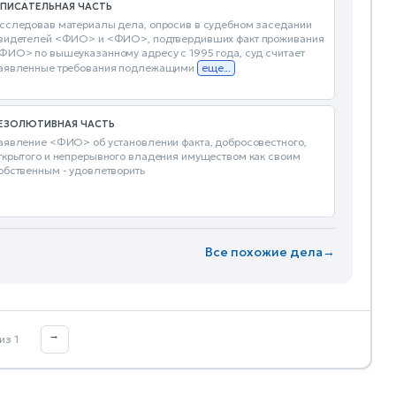
ПИСАТЕЛЬНАЯ ЧАСТЬ
сследовав материалы дела, опросив в судебном заседании
видетелей <ФИО> и <ФИО>, подтвердивших факт проживания
ФИО> по вышеуказанному адресу с 1995 года, суд считает
аявленные требования подлежащими
еще...
ЕЗОЛЮТИВНАЯ ЧАСТЬ
аявление <ФИО> об установлении факта, добросовестного,
ткрытого и непрерывного владения имуществом как своим
обственным - удовлетворить
Все похожие дела
→
→
из 1