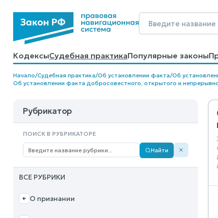
Кодексы
Судебная практика
Популярные законы
П
Калькуляторы
Справочные материалы
Образцы до
Начало
/
Судебная практика
/
Об установлении факта
/
Об установлен
Об установлении факта добросовестного, открытого и непрерывн
Рубрикатор
ПОИСК В РУБРИКАТОРЕ
Найти
ВСЕ РУБРИКИ
О признании
+