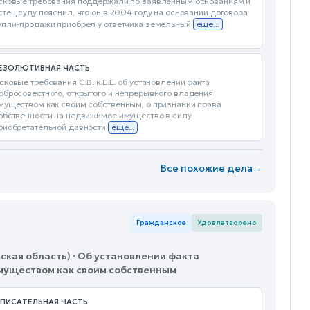
сковые требования поддержали по заявленным основаниям и
стец суду пояснил, что он в 2004 году на основании договора
упли-продажи приобрел у ответчика земельный
еще...
ЕЗОЛЮТИВНАЯ ЧАСТЬ
сковые требования С.В. к Е.Е. об установлении факта
обросовестного, открытого и непрерывного владения
муществом как своим собственным, о признании права
обственности на недвижимое имущество в силу
риобретательной давности
еще...
Все похожие дела
→
Гражданское
Удовлетворено
ская область) · Об установлении факта
имуществом как своим собственным
ПИСАТЕЛЬНАЯ ЧАСТЬ