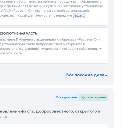
казанные обстоятельства явились поводом для обращения в
уд с данным заявлением. В судебном заседании установлено,
то ПАО «Россети Юг» является сетевой организацией,
существляющей деятельность по передаче
еще...
ЕЗОЛЮТИВНАЯ ЧАСТЬ
аявление Публичного акционерного общества «Россети Юг» (
б установлении факта добросовестного, открытого и
епрерывного владения имуществом, как своим собственным -
довлетворить
Все похожие дела
→
Гражданское
Удовлетворено
ановлении факта, добросовестного, открытого и
нным