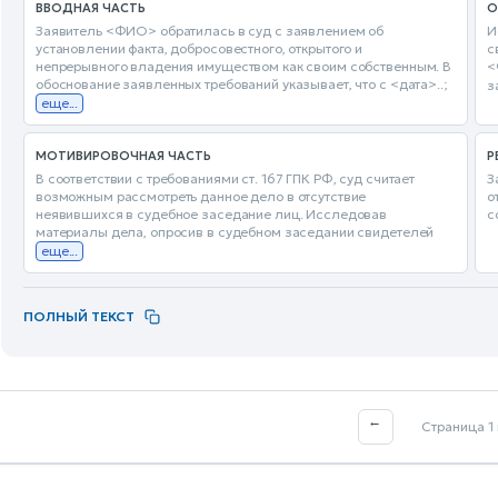
ВВОДНАЯ ЧАСТЬ
О
Заявитель <ФИО> обратилась в суд с заявлением об
И
установлении факта, добросовестного, открытого и
с
непрерывного владения имуществом как своим собственным. В
<
обоснование заявленных требований указывает, что с <дата>..;
з
еще...
МОТИВИРОВОЧНАЯ ЧАСТЬ
Р
В соответствии с требованиями ст. 167 ГПК РФ, суд считает
З
возможным рассмотреть данное дело в отсутствие
о
неявившихся в судебное заседание лиц. Исследовав
с
материалы дела, опросив в судебном заседании свидетелей
еще...
ПОЛНЫЙ ТЕКСТ
←
Страница 1 