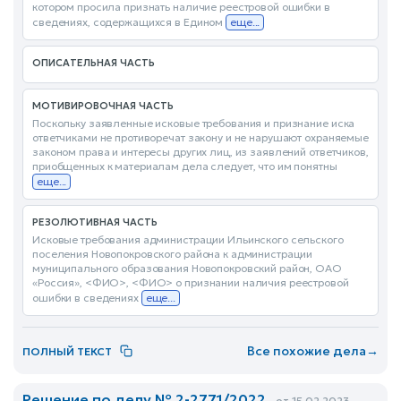
котором просила признать наличие реестровой ошибки в
сведениях, содержащихся в Едином
еще...
ОПИСАТЕЛЬНАЯ ЧАСТЬ
МОТИВИРОВОЧНАЯ ЧАСТЬ
Поскольку заявленные исковые требования и признание иска
ответчиками не противоречат закону и не нарушают охраняемые
законом права и интересы других лиц, из заявлений ответчиков,
приобщенных к материалам дела следует, что им понятны
еще...
РЕЗОЛЮТИВНАЯ ЧАСТЬ
Исковые требования администрации Ильинского сельского
поселения Новопокровского района к администрации
муниципального образования Новопокровский район, ОАО
«Россия», <ФИО>, <ФИО> о признании наличия реестровой
ошибки в сведениях
еще...
Все похожие дела
→
ПОЛНЫЙ ТЕКСТ
Решение по делу № 2-2771/2022
от 15.02.2023