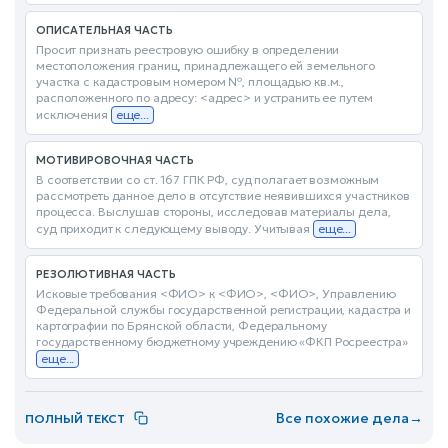
ОПИСАТЕЛЬНАЯ ЧАСТЬ
Просит признать реестровую ошибку в определении
местоположения границ, принадлежащего ей земельного
участка с кадастровым номером №, площадью кв.м.,
расположенного по адресу: <адрес> и устранить ее путем
исключения
еще...
МОТИВИРОВОЧНАЯ ЧАСТЬ
В соответствии со ст. 167 ГПК РФ, суд полагает возможным
рассмотреть данное дело в отсутствие неявившихся участников
процесса. Выслушав стороны, исследовав материалы дела,
суд приходит к следующему выводу. Учитывая
еще...
РЕЗОЛЮТИВНАЯ ЧАСТЬ
Исковые требования <ФИО> к <ФИО>, <ФИО>, Управлению
Федеральной службы государственной регистрации, кадастра и
картографии по Брянской области, Федеральному
государственному бюджетному учреждению «ФКП Росреестра»
еще...
Все похожие дела
→
ПОЛНЫЙ ТЕКСТ