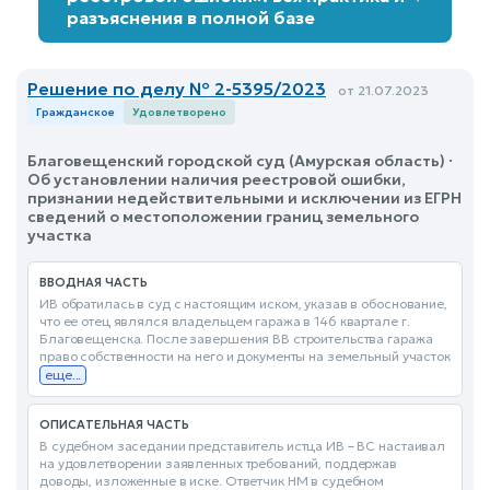
разъяснения в полной базе
Решение по делу № 2-5395/2023
от 21.07.2023
Гражданское
Удовлетворено
Благовещенский городской суд (Амурская область) ·
Об установлении наличия реестровой ошибки,
признании недействительными и исключении из ЕГРН
сведений о местоположении границ земельного
участка
ВВОДНАЯ ЧАСТЬ
ИВ обратилась в суд с настоящим иском, указав в обоснование,
что ее отец являлся владельцем гаража в 146 квартале г.
Благовещенска. После завершения ВВ строительства гаража
право собственности на него и документы на земельный участок
еще...
ОПИСАТЕЛЬНАЯ ЧАСТЬ
В судебном заседании представитель истца ИВ – ВС настаивал
на удовлетворении заявленных требований, поддержав
доводы, изложенные в иске. Ответчик НМ в судебном