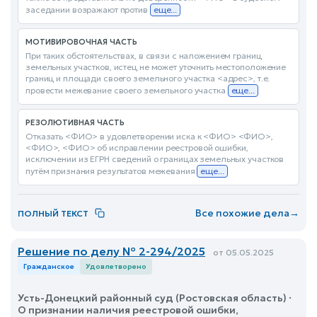
заседании возражают против
еще...
МОТИВИРОВОЧНАЯ ЧАСТЬ
При таких обстоятельствах, в связи с наложением границ
земельных участков, истец не может уточнить местоположение
границ и площади своего земельного участка <адрес>, т.е.
провести межевание своего земельного участка
еще...
РЕЗОЛЮТИВНАЯ ЧАСТЬ
Отказать <ФИО> в удовлетворении иска к <ФИО> <ФИО>,
<ФИО>, <ФИО> об исправлении реестровой ошибки,
исключении из ЕГРН сведений о границах земельных участков
путём признания результатов межевания
еще...
Все похожие дела
→
ПОЛНЫЙ ТЕКСТ
Решение по делу № 2-294/2025
от 05.05.2025
Гражданское
Удовлетворено
Усть-Донецкий районный суд (Ростовская область) ·
О признании наличия реестровой ошибки,