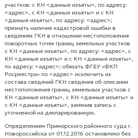
участков: с КН <данные изъяты>, по адресу:
<адрес>, с КН <данные изъяты> и с КН
<данные изъяты>, по адресу: <адрес>;
признать наличие кадастровой ошибки в
сведениях ГКН в отношении местоположения
поворотных точек границ земельных участков
с КН <данные изъяты>, по адресу: <адрес>, с
КН <данные изъяты> и с КН <данные изъяты>,
по адресу: <адрес>; обязать ФГБУ «ФКП
Росреестра» по <адрес> исключить из
состава сведений ГКН сведения об описании
местоположения границ земельных участков с
КН <данные изъяты>, с КН <данные изъяты> и
с КН <данные изъяты>, заменив запись с
уточненной на декларированную.
Определением Приморского районного суда г.
Новороссийска от 01.12.2016 остановлено без