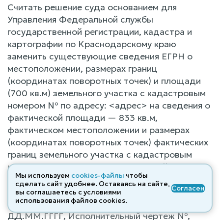
Считать решение суда основанием для
Управления Федеральной службы
государственной регистрации, кадастра и
картографии по Краснодарскому краю
заменить существующие сведения ЕГРН о
местоположении, размерах границ
(координатах поворотных точек) и площади
(700 кв.м) земельного участка с кадастровым
номером № по адресу: <адрес> на сведения о
фактической площади — 833 кв.м,
фактическом местоположении и размерах
(координатах поворотных точек) фактических
границ земельного участка с кадастровым
номером № по адресу: <адрес>, район
Мы используем
cookies-файлы
чтобы
<адрес> полученных в результате
сделать сайт удобнее. Оставаясь на сайте,
Согласен
производства экспертного заключения №
вы соглашаетесь с условиями
использования файлов cооkies.
(лист №, № Экспертного заключения № от
ДД.ММ.ГГГГ, Исполнительный чертеж №,