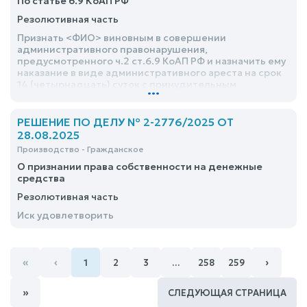
По статье 6.9 КоАП РФ
Резолютивная часть
Признать <ФИО> виновным в совершении
административного правонарушения,
предусмотренного ч.2 ст.6.9 КоАП РФ и назначить ему
наказание в виде административного ареста на срок
14 (четырнадцать) суток с принудительным
...
выдворением за пределы Российской Федерации, с
помещением в Центр временного содержания
иностранных граждан ОМВД России по
РЕШЕНИЕ ПО ДЕЛУ № 2-2776/2025 ОТ
Гулькевичскому району Краснодарского края,
28.08.2025
расположенный по адресу
Производство - Гражданское
О признании права собственности на денежные
средства
Резолютивная часть
Иск удовлетворить
«
‹
›
1
2
3
…
258
259
»
СЛЕДУЮЩАЯ СТРАНИЦА