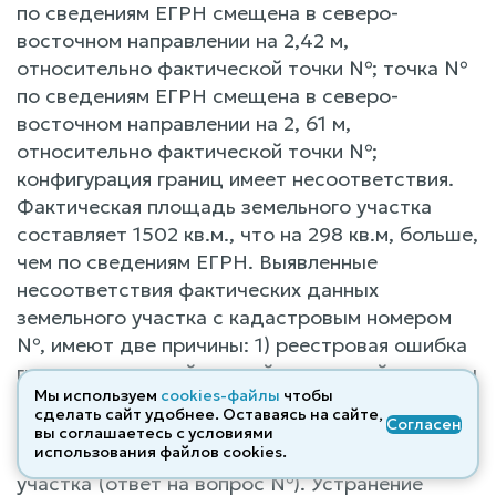
по сведениям ЕГРН смещена в северо-
восточном направлении на 2,42 м,
относительно фактической точки №; точка №
по сведениям ЕГРН смещена в северо-
восточном направлении на 2, 61 м,
относительно фактической точки №;
конфигурация границ имеет несоответствия.
Фактическая площадь земельного участка
составляет 1502 кв.м., что на 298 кв.м, больше,
чем по сведениям ЕГРН. Выявленные
несоответствия фактических данных
земельного участка с кадастровым номером
№, имеют две причины: 1) реестровая ошибка
границ с северной, южной и западной стороны
Мы используем
cookies-файлы
чтобы
земельного участка; 2) неправильная
сделать сайт удобнее. Оставаясь на сайте,
Согласен
(неточная) установка собственниками
вы соглашаетесь с условиями
использования файлов cооkies.
ограждения с восточной стороны земельного
участка (ответ на вопрос №). Устранение