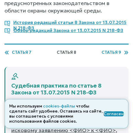
предусмотренных законодательством в
области охраны окружающей среды.
История редакций статьи 8 Закона от 13.07.2015
N 218-ФЗ
Обзор редакций Закона от 13.07.2015 N 218-ФЗ
СТАТЬЯ 7
СТАТЬЯ 8
СТАТЬЯ 9
Судебная практика по статье 8
Закона от 13.07.2015 N 218-ФЗ
Решение по делу № 2-34/2025 от
Мы используем
cookies-файлы
чтобы
29.08.2025 - Об установлении смежной
сделать сайт удобнее. Оставаясь на сайте,
Согласен
вы соглашаетесь с условиями
границы земельных участков,
использования файлов cооkies.
установлении сервитута, встречному
исковому заявлению <ФИО> к <ФИО>,