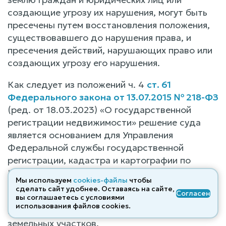
создающие угрозу их нарушения, могут быть
пресечены путем восстановления положения,
существовавшего до нарушения права, и
пресечения действий, нарушающих право или
создающих угрозу его нарушения.
Как следует из положений ч. 4
ст. 61
Федерального закона от 13.07.2015 № 218-ФЗ
(ред. от 18.03.2023) «О государственной
регистрации недвижимости» решение суда
является основанием для Управления
Федеральной службы государственной
регистрации, кадастра и картографии по
Краснодарскому краю внести исправления
Мы используем
cookies-файлы
чтобы
(изменения) в Единый государственный реестр
сделать сайт удобнее. Оставаясь на сайте,
Согласен
недвижимости в части местоположения
вы соглашаетесь с условиями
использования файлов cооkies.
границ, площади и конфигурации спорных
земельных участков.