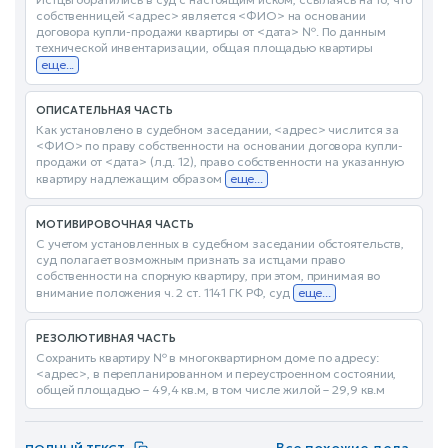
собственницей <адрес> является <ФИО> на основании
договора купли-продажи квартиры от <дата> №. По данным
технической инвентаризации, общая площадью квартиры
еще...
ОПИСАТЕЛЬНАЯ ЧАСТЬ
Как установлено в судебном заседании, <адрес> числится за
<ФИО> по праву собственности на основании договора купли-
продажи от <дата> (л.д. 12), право собственности на указанную
квартиру надлежащим образом
еще...
МОТИВИРОВОЧНАЯ ЧАСТЬ
С учетом установленных в судебном заседании обстоятельств,
суд полагает возможным признать за истцами право
собственности на спорную квартиру, при этом, принимая во
внимание положения ч. 2 ст. 1141 ГК РФ, суд
еще...
РЕЗОЛЮТИВНАЯ ЧАСТЬ
Сохранить квартиру № в многоквартирном доме по адресу:
<адрес>, в перепланированном и переустроенном состоянии,
общей площадью – 49,4 кв.м, в том числе жилой – 29,9 кв.м
Все похожие дела
→