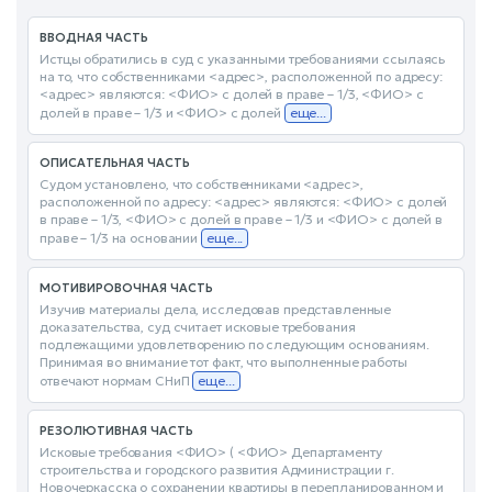
ВВОДНАЯ ЧАСТЬ
Истцы обратились в суд с указанными требованиями ссылаясь
на то, что собственниками <адрес>, расположенной по адресу:
<адрес> являются: <ФИО> с долей в праве – 1/3, <ФИО> с
долей в праве – 1/3 и <ФИО> с долей
еще...
ОПИСАТЕЛЬНАЯ ЧАСТЬ
Судом установлено, что собственниками <адрес>,
расположенной по адресу: <адрес> являются: <ФИО> с долей
в праве – 1/3, <ФИО> с долей в праве – 1/3 и <ФИО> с долей в
праве – 1/3 на основании
еще...
МОТИВИРОВОЧНАЯ ЧАСТЬ
Изучив материалы дела, исследовав представленные
доказательства, суд считает исковые требования
подлежащими удовлетворению по следующим основаниям.
Принимая во внимание тот факт, что выполненные работы
отвечают нормам СНиП
еще...
РЕЗОЛЮТИВНАЯ ЧАСТЬ
Исковые требования <ФИО> ( <ФИО> Департаменту
строительства и городского развития Администрации г.
Новочеркасска о сохранении квартиры в перепланированном и