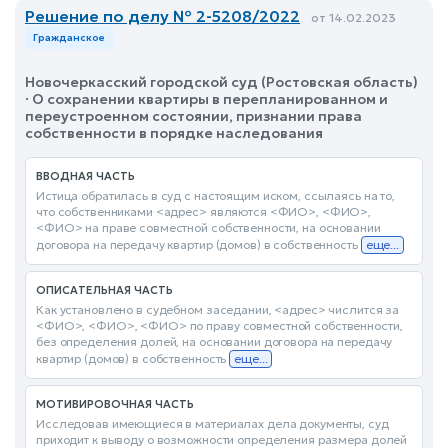
Решение по делу № 2-5208/2022
от 14.02.2023
Гражданское
Новочеркасский городской суд (Ростовская область)
· О сохранении квартиры в перепланированном и
переустроенном состоянии, признании права
собственности в порядке наследования
ВВОДНАЯ ЧАСТЬ
Истица обратилась в суд с настоящим иском, ссылаясь на то,
что собственниками <адрес> являются <ФИО>, <ФИО>,
<ФИО> на праве совместной собственности, на основании
договора на передачу квартир (домов) в собственность
еще...
ОПИСАТЕЛЬНАЯ ЧАСТЬ
Как установлено в судебном заседании, <адрес> числится за
<ФИО>, <ФИО>, <ФИО> по праву совместной собственности,
без определения долей, на основании договора на передачу
квартир (домов) в собственность
еще...
МОТИВИРОВОЧНАЯ ЧАСТЬ
Исследовав имеющиеся в материалах дела документы, суд
приходит к выводу о возможности определения размера долей