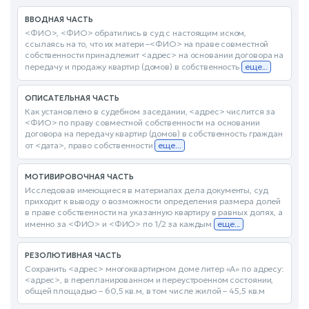
ВВОДНАЯ ЧАСТЬ
<ФИО>, <ФИО> обратились в суд с настоящим иском,
ссылаясь на то, что их матери –<ФИО> на праве совместной
собственности принадлежит <адрес> на основании договора на
передачу и продажу квартир (домов) в собственность
еще...
ОПИСАТЕЛЬНАЯ ЧАСТЬ
Как установлено в судебном заседании, <адрес> числится за
<ФИО> по праву совместной собственности на основании
договора на передачу квартир (домов) в собственность граждан
от <дата>, право собственности
еще...
МОТИВИРОВОЧНАЯ ЧАСТЬ
Исследовав имеющиеся в материалах дела документы, суд
приходит к выводу о возможности определения размера долей
в праве собственности на указанную квартиру в равных долях, а
именно за <ФИО> и <ФИО> по 1/2 за каждым
еще...
РЕЗОЛЮТИВНАЯ ЧАСТЬ
Сохранить <адрес> многоквартирном доме литер «А» по адресу:
<адрес>, в перепланированном и переустроенном состоянии,
общей площадью – 60,5 кв.м, в том числе жилой – 45,5 кв.м