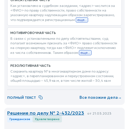
ОПИСАТЕЛЬНАЯ ЧАСТЬ
Как установлено в судебном заседании, <адрес> числится за
<ФИО> по праву собственности, право собственности на
указанную квартиру надлежащим образом зарегистрировано,
что подтверждается регистрационным
еще...
МОТИВИРОВОЧНАЯ ЧАСТЬ
В связи с установленными по делу обстоятельствами, суд
полагает возможным признать за <ФИО> право собственности
на спорную квартиру, тогда как <ФИО> подлежит исключению
из числа собственников. Таким образом
еще...
РЕЗОЛЮТИВНАЯ ЧАСТЬ
Сохранить квартиру № в многоквартирном доме по адресу:
<адрес>, в перепланированном и переустроенном состоянии,
общей площадью – 45,9 кв.м, в том числе жилой – 30,4 кв.м
Все похожие дела
→
ПОЛНЫЙ ТЕКСТ
Решение по делу № 2-432/2023
от 21.03.2023
Гражданское
Удовлетворено