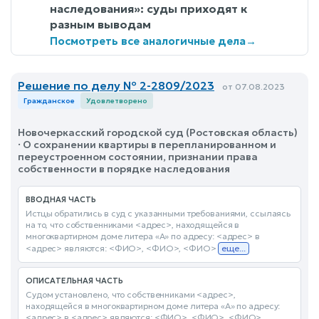
наследования»: суды приходят к
разным выводам
Посмотреть все аналогичные дела
→
Решение по делу № 2-2809/2023
от 07.08.2023
Гражданское
Удовлетворено
Новочеркасский городской суд (Ростовская область)
· О сохранении квартиры в перепланированном и
переустроенном состоянии, признании права
собственности в порядке наследования
ВВОДНАЯ ЧАСТЬ
Истцы обратились в суд с указанными требованиями, ссылаясь
на то, что собственниками <адрес>, находящейся в
многоквартирном доме литера «А» по адресу: <адрес> в
<адрес> являются: <ФИО>, <ФИО>, <ФИО>
еще...
ОПИСАТЕЛЬНАЯ ЧАСТЬ
Судом установлено, что собственниками <адрес>,
находящейся в многоквартирном доме литера «А» по адресу:
<адрес> в <адрес> являются: <ФИО>, <ФИО>, <ФИО>,