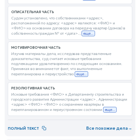
ОПИСАТЕЛЬНАЯ ЧАСТЬ
Судом установлено, что собственниками <адрес>,
расположенной по адресу: <адрес> являются: <ФИО> и
<ФИО> на основании договора на передачу квартир (домов) в
собственность граждан № от <дата>..;
еще...
МОТИВИРОВОЧНАЯ ЧАСТЬ
Изучив материалы дела, исследовав представленные
доказательства, суд считает исковые требования
подлежащими удовлетворению по следующим основаниям.
Принимая во внимание тот факт, что выполненные
перепланировка и переустройство
еще...
РЕЗОЛЮТИВНАЯ ЧАСТЬ
Исковые требования <ФИО> к Департаменту строительства и
городского развития Администрации <адрес> , Администрации
<адрес> <ФИО> <ФИО> о сохранении квартиры в
перепланированном и переустроенном состоянии
еще...
Все похожие дела
→
ПОЛНЫЙ ТЕКСТ