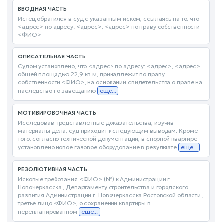
ВВОДНАЯ ЧАСТЬ
Истец обратился в суд с указанным иском, ссылаясь на то, что
<адрес> по адресу: <адрес>, <адрес> по праву собственности
<ФИО>
ОПИСАТЕЛЬНАЯ ЧАСТЬ
Судом установлено, что <адрес> по адресу: <адрес>, <адрес>
общей площадью 22,9 кв.м, принадлежит по праву
собственности <ФИО>, на основании свидетельства о праве на
наследство по завещанию
еще...
МОТИВИРОВОЧНАЯ ЧАСТЬ
Исследовав представленные доказательства, изучив
материалы дела, суд приходит к следующим выводам. Кроме
того, согласно технической документации, в спорной квартире
установлено новое газовое оборудование в результате
еще...
РЕЗОЛЮТИВНАЯ ЧАСТЬ
Исковые требования <ФИО> (№) к Администрации г.
Новочеркасска , Департаменту строительства и городского
развития Администрации г. Новочеркасска Ростовской области ,
третье лицо <ФИО>, о сохранении квартиры в
перепланированном
еще...