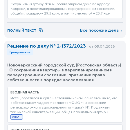
Сохранить квартиру № в многоквартирном доме по адресу:
<адрес>, в перепланированном и переустроенном состоянии,
общей площадью – 29,5 кв.м, в том числе жилой – 23,7 кв.м
Все похожие дела
→
ПОЛНЫЙ ТЕКСТ
Решение по делу № 2-1372/2023
от 05.04.2023
Гражданское
Новочеркасский городской суд (Ростовская область)
· О сохранении квартиры в перепланированном и
переустроенном состоянии, признании права
собственности в порядке наследования
ВВОДНАЯ ЧАСТЬ
Истец обратился в суд с настоящим иском, ссылаясь на то, что
собственником <адрес> является <ФИО> на основании
регистрационного удостоверения от <дата> №. По данным
технической инвентаризации, общая площадью квартиры
еще...