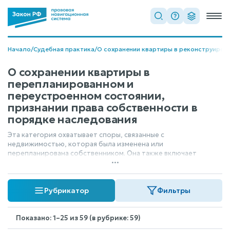
Начало
/
Судебная практика
/
О сохранении квартиры в реконструиров
О сохранении квартиры в
перепланированном и
переустроенном состоянии,
признании права собственности в
порядке наследования
Эта категория охватывает споры, связанные с
недвижимостью, которая была изменена или
перепланирована собственником. Она также включает
...
вопросы, когда право собственности на такую квартиру или
имущество устанавливается в порядке наследования.
Судебные акты здесь рассматривают как законность
Рубрикатор
Фильтры
изменений в жилом помещении, так и процедуру передачи
права собственности наследникам.
Показано: 1–25 из 59 (в рубрике: 59)