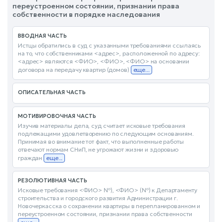
переустроенном состоянии, признании права
собственности в порядке наследования
ВВОДНАЯ ЧАСТЬ
Истцы обратились в суд с указанными требованиями ссылаясь
на то, что собственниками <адрес>, расположенной по адресу:
<адрес> являются <ФИО>, <ФИО>, <ФИО> на основании
договора на передачу квартир (домов)
еще...
ОПИСАТЕЛЬНАЯ ЧАСТЬ
МОТИВИРОВОЧНАЯ ЧАСТЬ
Изучив материалы дела, суд считает исковые требования
подлежащими удовлетворению по следующим основаниям.
Принимая во внимание тот факт, что выполненные работы
отвечают нормам СНиП, не угрожают жизни и здоровью
граждан
еще...
РЕЗОЛЮТИВНАЯ ЧАСТЬ
Исковые требования <ФИО> №), <ФИО> (№) к Департаменту
строительства и городского развития Администрации г.
Новочеркасска о сохранении квартиры в перепланированном и
переустроенном состоянии, признании права собственности