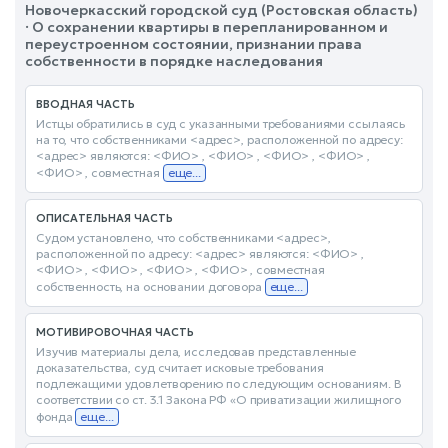
Новочеркасский городской суд (Ростовская область)
· О сохранении квартиры в перепланированном и
переустроенном состоянии, признании права
собственности в порядке наследования
ВВОДНАЯ ЧАСТЬ
Истцы обратились в суд с указанными требованиями ссылаясь
на то, что собственниками <адрес>, расположенной по адресу:
<адрес> являются: <ФИО> , <ФИО> , <ФИО> , <ФИО> ,
<ФИО> , совместная
еще...
ОПИСАТЕЛЬНАЯ ЧАСТЬ
Судом установлено, что собственниками <адрес>,
расположенной по адресу: <адрес> являются: <ФИО> ,
<ФИО> , <ФИО> , <ФИО> , <ФИО> , совместная
собственность, на основании договора
еще...
МОТИВИРОВОЧНАЯ ЧАСТЬ
Изучив материалы дела, исследовав представленные
доказательства, суд считает исковые требования
подлежащими удовлетворению по следующим основаниям. В
соответствии со ст. 3.1 Закона РФ «О приватизации жилищного
фонда
еще...