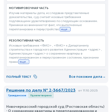
МОТИВИРОВОЧНАЯ ЧАСТЬ
Изучив материалы дела, исследовав представленные
доказательства, суд считает исковые требования
подлежащими удовлетворению по следующим основаниям.
Принимая во внимание тот факт, что выполненные
перепланировка и переустройство
еще...
РЕЗОЛЮТИВНАЯ ЧАСТЬ
Исковые требования <ФИО> , <ФИО> к Департаменту
строительства и городского развития Администрации <адрес> ,
Администрации <адрес> о сохранении квартиры в
перепланированном и переустроенном состоянии, признании
права
еще...
Все похожие дела
→
ПОЛНЫЙ ТЕКСТ
Решение по делу № 2-3667/2023
от 11.10.2023
Гражданское
Удовлетворено
Новочеркасский городской суд (Ростовская область)
· О сохранении квартиры в перепланированном и