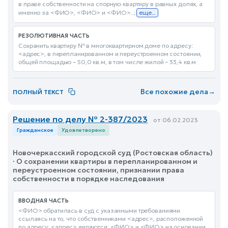
в праве собственности на спорную квартиру в равных долях, а
именно за <ФИО>, <ФИО> и <ФИО>..;
еще...
РЕЗОЛЮТИВНАЯ ЧАСТЬ
Сохранить квартиру № в многоквартирном доме по адресу:
<адрес>, в перепланированном и переустроенном состоянии,
общей площадью – 50,0 кв.м, в том числе жилой – 33,4 кв.м
Все похожие дела
→
ПОЛНЫЙ ТЕКСТ
Решение по делу № 2-387/2023
от 06.02.2023
Гражданское
Удовлетворено
Новочеркасский городской суд (Ростовская область)
· О сохранении квартиры в перепланированном и
переустроенном состоянии, признании права
собственности в порядке наследования
ВВОДНАЯ ЧАСТЬ
<ФИО> обратилась в суд с указанными требованиями
ссылаясь на то, что собственниками <адрес>, расположенной
по адресу: <адрес> являются: <ФИО> и <ФИО> на основании