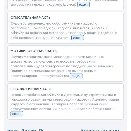
договора на передачу квартир (домов)
еще...
ОПИСАТЕЛЬНАЯ ЧАСТЬ
Судом установлено, что собственниками <адрес>,
расположенной по адресу: <адрес> являются: <ФИО> и
<ФИО> на основании договора на передачу квартир (домов) в
собственность граждан от <дата>..;
еще...
МОТИВИРОВОЧНАЯ ЧАСТЬ
Изучив материалы дела, исследовав представленные
доказательства, суд считает исковые требования
подлежащими удовлетворению по следующим основаниям.
Принимая во внимание тот факт, что выполненные
перепланировка и переустройство
еще...
РЕЗОЛЮТИВНАЯ ЧАСТЬ
Исковые требования <ФИО> к Департаменту строительства и
городского развития Администрации <адрес> , Администрации
<адрес> о сохранении квартиры в перепланированном и
переустроенном состоянии, признании права собственности
еще...
Все похожие дела
→