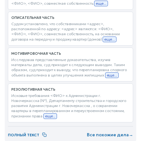
<ФИО>, <ФИО>, совместная собственность
еще...
ОПИСАТЕЛЬНАЯ ЧАСТЬ
Судом установлено, что собственниками <адрес>,
расположенной по адресу: <адрес> являются: <ФИО>,
<ФИО>, <ФИО>, совместная собственность, на основании
договора на передачу и продажу квартир (домов)
еще...
МОТИВИРОВОЧНАЯ ЧАСТЬ
Исследовав представленные доказательства, изучив
материалы дела, суд приходит к следующим выводам. Таким
образом, суд приходит к выводу, что перепланировка спорного
объекта выполнена в целях улучшения жилищных
еще...
РЕЗОЛЮТИВНАЯ ЧАСТЬ
Исковые требования <ФИО> к Администрации г.
Новочеркасска (№), Департаменту строительства и городского
развития Администрации г. Новочеркасска , о сохранении
квартиры в перепланированном и переустроенном состоянии,
признании права
еще...
Все похожие дела
→
ПОЛНЫЙ ТЕКСТ