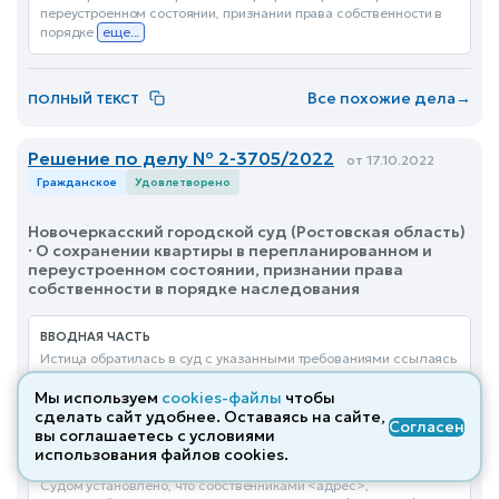
переустроенном состоянии, признании права собственности в
порядке
еще...
Все похожие дела
→
ПОЛНЫЙ ТЕКСТ
Решение по делу № 2-3705/2022
от 17.10.2022
Гражданское
Удовлетворено
Новочеркасский городской суд (Ростовская область)
· О сохранении квартиры в перепланированном и
переустроенном состоянии, признании права
собственности в порядке наследования
ВВОДНАЯ ЧАСТЬ
Истица обратилась в суд с указанными требованиями ссылаясь
на то, что собственниками <адрес>, находящейся по адресу:
<адрес> являются <ФИО> и <ФИО> на основании договора на
Мы используем
cookies-файлы
чтобы
передачу и продажу квартир (домов)
еще...
сделать сайт удобнее. Оставаясь на сайте,
Согласен
вы соглашаетесь с условиями
использования файлов cооkies.
ОПИСАТЕЛЬНАЯ ЧАСТЬ
Судом установлено, что собственниками <адрес>,