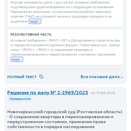
Изучив материалы дела, суд считает исковые требования
подлежащими удовлетворению по следующим основаниям.
Принимая во внимание, что выполненные работы отвечают
нормам СНиП, не угрожают жизни и здоровью граждан и не
ущемляет
еще...
РЕЗОЛЮТИВНАЯ ЧАСТЬ
Исковые требования <ФИО> (№) к Департаменту строительства
и городского развития Администрации г. Новочеркасска , третьи
лица: <ФИО>, <ФИО> о сохранении квартиры в
перепланированном и переустроенном состоянии, признании
еще...
Все похожие дела
→
ПОЛНЫЙ ТЕКСТ
Решение по делу № 2-2969/2023
от 11.09.2023
Гражданское
Новочеркасский городской суд (Ростовская область)
· О сохранении квартиры в перепланированном и
переустроенном состоянии, признании права
собственности в порядке наследования