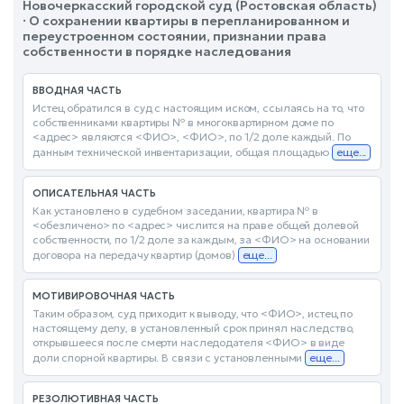
Новочеркасский городской суд (Ростовская область)
· О сохранении квартиры в перепланированном и
переустроенном состоянии, признании права
собственности в порядке наследования
ВВОДНАЯ ЧАСТЬ
Истец обратился в суд с настоящим иском, ссылаясь на то, что
собственниками квартиры № в многоквартирном доме по
<адрес> являются <ФИО>, <ФИО>, по 1/2 доле каждый. По
данным технической инвентаризации, общая площадью
еще...
ОПИСАТЕЛЬНАЯ ЧАСТЬ
Как установлено в судебном заседании, квартира № в
<обезличено> по <адрес> числится на праве общей долевой
собственности, по 1/2 доле за каждым, за <ФИО> на основании
договора на передачу квартир (домов)
еще...
МОТИВИРОВОЧНАЯ ЧАСТЬ
Таким образом, суд приходит к выводу, что <ФИО>, истец по
настоящему делу, в установленный срок принял наследство,
открывшееся после смерти наследодателя <ФИО> в виде
доли спорной квартиры. В связи с установленными
еще...
РЕЗОЛЮТИВНАЯ ЧАСТЬ