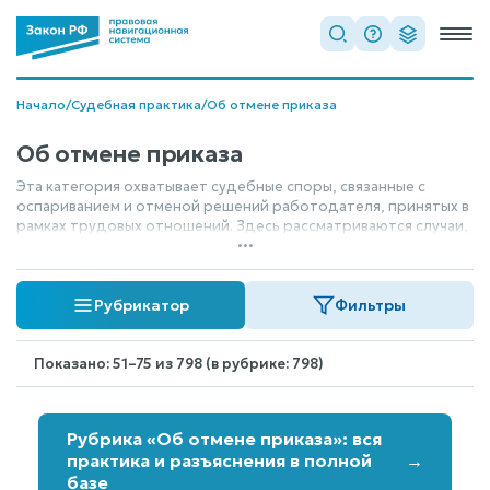
Начало
/
Судебная практика
/
Об отмене приказа
Об отмене приказа
Эта категория охватывает судебные споры, связанные с
оспариванием и отменой решений работодателя, принятых в
рамках трудовых отношений. Здесь рассматриваются случаи,
...
когда работник обжалует приказы, касающиеся прекращения
трудового договора, наложения дисциплинарных взысканий
или самого акта увольнения. Суть спора — проверка
Рубрикатор
Фильтры
законности и обоснованности действий руководства.
Показано: 51–75 из 798 (в рубрике: 798)
Рубрика «Об отмене приказа»: вся
практика и разъяснения в полной
→
базе