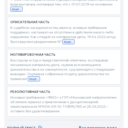
виде выговора, мотивируя тем, что с 01.07.2019 на основании
еще...
ОПИСАТЕЛЬНАЯ ЧАСТЬ
В судебное заседание истец явился, исковые требования
поддержал, настаивал на отсутствии в действиях какого-либо
нарушения. Как следует из материалов дела, 19.04.2022 истцу
было вручено уведомление №
еще...
МОТИВИРОВОЧНАЯ ЧАСТЬ
Выслушав истца и представителей ответчика, исследовав
письменные материалы дела, оценив все имеющиеся
доказательства в их совокупности, суд приходит к следующим
выводам. Оценивая собранные по делу доказательства по
правилам
еще...
РЕЗОЛЮТИВНАЯ ЧАСТЬ
Исковые требования <ФИО> к ГУП «Московский метрополитен»
об отмене приказа о привлечении к дисциплинарной
ответственности №НОК-09-10-ТЧ/ВРК/165 от 26.05.2022 –
оставить без удовлетворения
Все похожие дела
→
ПОЛНЫЙ ТЕКСТ