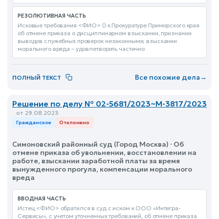
РЕЗОЛЮТИВНАЯ ЧАСТЬ
Исковые требования <ФИО> () к Прокуратуре Приморского края
об отмене приказа о дисциплинарном взыскании, признании
выводов служебных проверок незаконными, взыскании
морального вреда – удовлетворить частично
Все похожие дела
→
ПОЛНЫЙ ТЕКСТ
Решение по делу № 02-5681/2023~М-3817/2023
от 29.08.2023
Гражданское
Отклонено
Симоновский районный суд (Город Москва) · Об
отмене приказа об увольнении, восстановлении на
работе, взыскании заработной платы за время
вынужденного прогула, компенсации морального
вреда
ВВОДНАЯ ЧАСТЬ
Истец <ФИО> обратился в суд с иском к ООО «Интегра-
Сервисы», с учетом уточненных требований, об отмене приказа