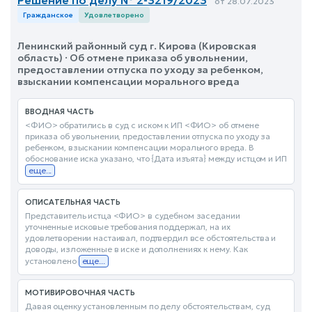
Решение по делу № 2-3219/2023
от 28.07.2023
Гражданское
Удовлетворено
Ленинский районный суд г. Кирова (Кировская
область) · Об отмене приказа об увольнении,
предоставлении отпуска по уходу за ребенком,
взыскании компенсации морального вреда
ВВОДНАЯ ЧАСТЬ
<ФИО> обратились в суд с иском к ИП <ФИО> об отмене
приказа об увольнении, предоставлении отпуска по уходу за
ребенком, взыскании компенсации морального вреда. В
обоснование иска указано, что {Дата изъята} между истцом и ИП
еще...
ОПИСАТЕЛЬНАЯ ЧАСТЬ
Представитель истца <ФИО> в судебном заседании
уточненные исковые требования поддержал, на их
удовлетворении настаивал, подтвердил все обстоятельства и
доводы, изложенные в иске и дополнениях к нему. Как
установлено
еще...
МОТИВИРОВОЧНАЯ ЧАСТЬ
Давая оценку установленным по делу обстоятельствам, суд