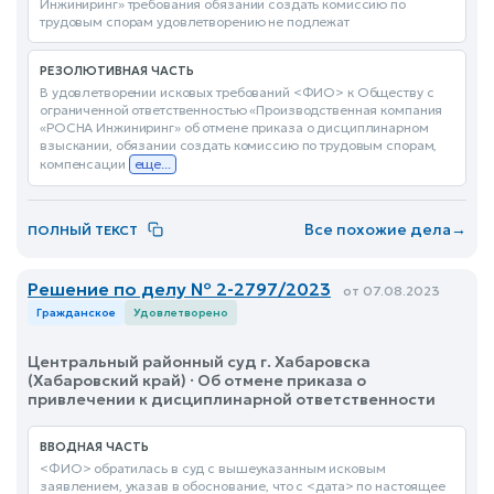
Инжиниринг» требования обязании создать комиссию по
трудовым спорам удовлетворению не подлежат
РЕЗОЛЮТИВНАЯ ЧАСТЬ
В удовлетворении исковых требований <ФИО> к Обществу с
ограниченной ответственностью «Производственная компания
«РОСНА Инжиниринг» об отмене приказа о дисциплинарном
взыскании, обязании создать комиссию по трудовым спорам,
компенсации
еще...
Все похожие дела
→
ПОЛНЫЙ ТЕКСТ
Решение по делу № 2-2797/2023
от 07.08.2023
Гражданское
Удовлетворено
Центральный районный суд г. Хабаровска
(Хабаровский край) · Об отмене приказа о
привлечении к дисциплинарной ответственности
ВВОДНАЯ ЧАСТЬ
<ФИО> обратилась в суд с вышеуказанным исковым
заявлением, указав в обоснование, что с <дата> по настоящее