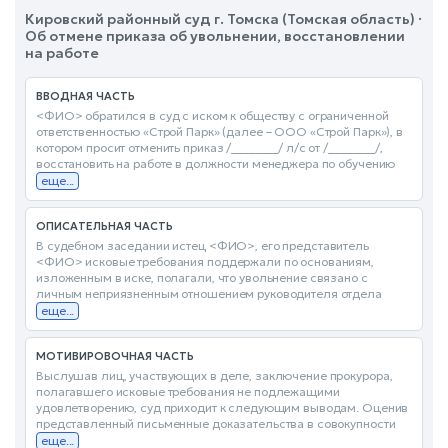
Кировский районный суд г. Томска (Томская область) ·
Об отмене приказа об увольнении, восстановлении
на работе
ВВОДНАЯ ЧАСТЬ
<ФИО> обратился в суд с иском к обществу с ограниченной
ответственностью «Строй Парк» (далее – ООО «Строй Парк»), в
котором просит отменить приказ /________/ л/с от /________/,
восстановить на работе в должности менеджера по обучению
еще...
ОПИСАТЕЛЬНАЯ ЧАСТЬ
В судебном заседании истец <ФИО>, его представитель
<ФИО> исковые требования поддержали по основаниям,
изложенным в иске, полагали, что увольнение связано с
личным неприязненным отношением руководителя отдела
еще...
МОТИВИРОВОЧНАЯ ЧАСТЬ
Выслушав лиц, участвующих в деле, заключение прокурора,
полагавшего исковые требования не подлежащими
удовлетворению, суд приходит к следующим выводам. Оценив
представленный письменные доказательства в совокупности
еще...