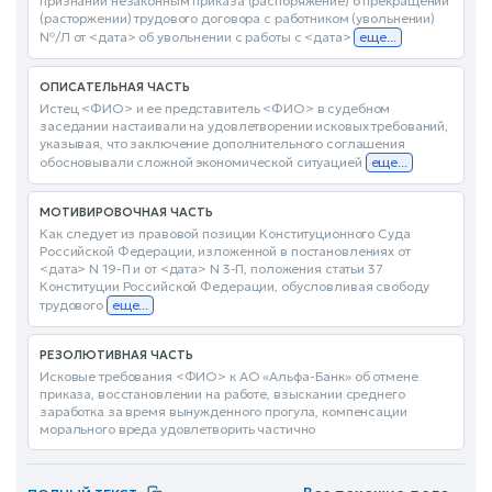
признании незаконным приказа (распоряжение) о прекращении
(расторжении) трудового договора с работником (увольнении)
№/Л от <дата> об увольнении с работы с <дата>
еще...
ОПИСАТЕЛЬНАЯ ЧАСТЬ
Истец <ФИО> и ее представитель <ФИО> в судебном
заседании настаивали на удовлетворении исковых требований,
указывая, что заключение дополнительного соглашения
обосновывали сложной экономической ситуацией
еще...
МОТИВИРОВОЧНАЯ ЧАСТЬ
Как следует из правовой позиции Конституционного Суда
Российской Федерации, изложенной в постановлениях от
<дата> N 19-П и от <дата> N 3-П, положения статьи 37
Конституции Российской Федерации, обусловливая свободу
трудового
еще...
РЕЗОЛЮТИВНАЯ ЧАСТЬ
Исковые требования <ФИО> к АО «Альфа-Банк» об отмене
приказа, восстановлении на работе, взыскании среднего
заработка за время вынужденного прогула, компенсации
морального вреда удовлетворить частично