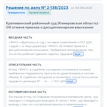
Решение по делу № 2-138/2023
от 03.08.2023
Гражданское
Удовлетворено
Крапивинский районный суд (Кемеровская область) ·
Об отмене приказа о дисциплинарном взыскании
ВВОДНАЯ ЧАСТЬ
<ФИО> обратилась в суд с исковым заявлением к ГКУ ЦЗН
<адрес>, в лице директора <ФИО> об отмене приказа о
дисциплинарном взыскании. Требования мотивированы тем,
что истец работает (данные скрыты), трудовой
еще...
ОПИСАТЕЛЬНАЯ ЧАСТЬ
Истец <ФИО> в судебном заседании уточненные исковые
требования поддержала, просила их удовлетворить в полном
объеме. В судебном заседании установлено, чтосогласно копии
трудового договора № … от … г. ГКУ ЦЗН
еще...
МОТИВИРОВОЧНАЯ ЧАСТЬ
Заслушав истца, исследовав письменные материалы дела, суд
приходит к следующим выводам. В связи с этим, суд приходит к
выводу о том, что составление приказа о привлечении к