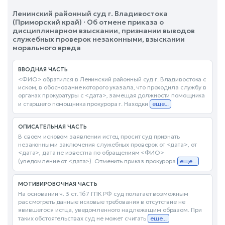
Ленинский районный суд г. Владивостока
(Приморский край) · Об отмене приказа о
дисциплинарном взыскании, признании выводов
служебных проверок незаконными, взыскании
морального вреда
ВВОДНАЯ ЧАСТЬ
<ФИО> обратился в Ленинский районный суд г. Владивостока с
иском, в обоснование которого указала, что проходила службу в
органах прокуратуры с <дата>, замещая должности помощника
и старшего помощника прокурора г. Находки
еще...
ОПИСАТЕЛЬНАЯ ЧАСТЬ
В своем исковом заявлении истец просит суд признать
незаконными заключения служебных проверок от <дата>, от
<дата>, дата не известна по обращениям <ФИО>
(уведомление от <дата>). Отменить приказ прокурора
еще...
МОТИВИРОВОЧНАЯ ЧАСТЬ
На основании ч. 3 ст. 167 ГПК РФ суд полагает возможным
рассмотреть данные исковые требования в отсутствие не
явившегося истца, уведомленного надлежащим образом. При
таких обстоятельствах суд не может считать
еще...