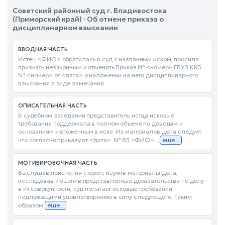
Советский районный суд г. Владивостока
(Приморский край) · Об отмене приказа о
дисциплинарном взыскании
ВВОДНАЯ ЧАСТЬ
Истец <ФИО> обратилась в суд с названным иском, просила
признать незаконным и отменить Приказ № <номер> ГБУЗ ККБ
№ <номер> от <дата> о наложении на него дисциплинарного
взыскания в виде замечания
ОПИСАТЕЛЬНАЯ ЧАСТЬ
В судебном заседании представитель истца исковые
требования поддержала в полном объеме по доводам и
основаниям изложенным в иске. Из материалов дела следует,
что согласно приказу от <дата>. № 85 <ФИО>..;
еще...
МОТИВИРОВОЧНАЯ ЧАСТЬ
Выслушав пояснения сторон, изучив материалы дела,
исследовав и оценив представленные доказательства по делу
в их совокупности, суд полагает исковые требования
подлежащими удовлетворению в силу следующего. Таким
образом
еще...