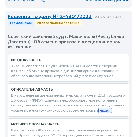
Решение по делу № 2-4301/2023
от 24.07.2023
Гражданское
Удовлетворено частично
Советский районный суд г. Махачкалы (Республика
Дагестан) · Об отмене приказа о дисциплинарном
взыскании
ВВОДНАЯ ЧАСТЬ
<ФИО> обратился в суд с иском к ПАО «Россети Северный
Кавказ» об отмене приказа о дисциплинарном взыскании. В
обоснование заявленных требований указал следующее
ОПИСАТЕЛЬНАЯ ЧАСТЬ
В нарушение вышеуказанных пунктов, а также п. 2.1.3. трудового
договора, <ФИО> допустил недобросовестное исполнение
своих должностных обязанностей, не организовал на должном
уровне претензионно-исковую работу, не провел
еще...
МОТИВИРОВОЧНАЯ ЧАСТЬ
Вместе с тем в Филиале был принят локальный нормативный
акт -Приказ от <дата> № «О переподчинении Махачкалинского