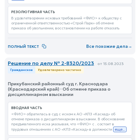
РЕЗОЛЮТИВНАЯ ЧАСТЬ
В удовлетворении исковых требований <ФИО> к обществу с
ограниченной ответственностью «Строй Парк» об отмене
приказа об увольнении, восстановлении на работе отказать
Все похожие дела
→
ПОЛНЫЙ ТЕКСТ
Решение по делу № 2-8320/2023
от 15.08.2023
Гражданское
Удовлетворено частично
Прикубанский районный суд г. Краснодара
(Краснодарский край) · Об отмене приказа о
дисциплинарном взыскании
ВВОДНАЯ ЧАСТЬ
<ФИО> обратилась в суд с иском к АО «КПЗ «Каскад» об
отмене приказа о дисциплинарном взыскании. В обоснование
предъявленного иска указывая, что <ФИО> с . состоит в
трудовых отношениях с АО «КПЗ «Каскад» в должности
еще...