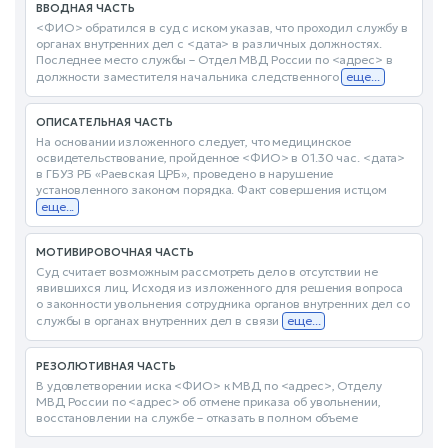
ВВОДНАЯ ЧАСТЬ
<ФИО> обратился в суд с иском указав, что проходил службу в
органах внутренних дел с <дата> в различных должностях.
Последнее место службы – Отдел МВД России по <адрес> в
должности заместителя начальника следственного
еще...
ОПИСАТЕЛЬНАЯ ЧАСТЬ
На основании изложенного следует, что медицинское
освидетельствование, пройденное <ФИО> в 01.30 час. <дата>
в ГБУЗ РБ «Раевская ЦРБ», проведено в нарушение
установленного законом порядка. Факт совершения истцом
еще...
МОТИВИРОВОЧНАЯ ЧАСТЬ
Суд считает возможным рассмотреть дело в отсутствии не
явившихся лиц. Исходя из изложенного для решения вопроса
о законности увольнения сотрудника органов внутренних дел со
службы в органах внутренних дел в связи
еще...
РЕЗОЛЮТИВНАЯ ЧАСТЬ
В удовлетворении иска <ФИО> к МВД по <адрес>, Отделу
МВД России по <адрес> об отмене приказа об увольнении,
восстановлении на службе – отказать в полном объеме