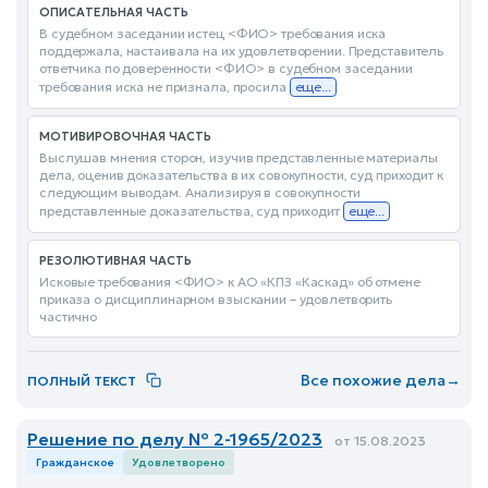
ОПИСАТЕЛЬНАЯ ЧАСТЬ
В судебном заседании истец <ФИО> требования иска
поддержала, настаивала на их удовлетворении. Представитель
ответчика по доверенности <ФИО> в судебном заседании
требования иска не признала, просила
еще...
МОТИВИРОВОЧНАЯ ЧАСТЬ
Выслушав мнения сторон, изучив представленные материалы
дела, оценив доказательства в их совокупности, суд приходит к
следующим выводам. Анализируя в совокупности
представленные доказательства, суд приходит
еще...
РЕЗОЛЮТИВНАЯ ЧАСТЬ
Исковые требования <ФИО> к АО «КПЗ «Каскад» об отмене
приказа о дисциплинарном взыскании – удовлетворить
частично
Все похожие дела
→
ПОЛНЫЙ ТЕКСТ
Решение по делу № 2-1965/2023
от 15.08.2023
Гражданское
Удовлетворено