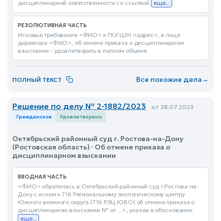
дисциплинарной ответственности со ссылкой
еще...
РЕЗОЛЮТИВНАЯ ЧАСТЬ
Исковые требования <ФИО> к ГКУ ЦЗН <адрес>, в лице
директора <ФИО>, об отмене приказа о дисциплинарном
взыскании - удовлетворить в полном объеме
Все похожие дела
→
ПОЛНЫЙ ТЕКСТ
Решение по делу № 2-1882/2023
от 28.07.2023
Гражданское
Удовлетворено
Октябрьский районный суд г. Ростова-на-Дону
(Ростовская область) · Об отмене приказа о
дисциплинарном взыскании
ВВОДНАЯ ЧАСТЬ
<ФИО> обратилась в Октябрьский районный суд г.Ростова-на-
Дону с иском к 716 Региональному экологическому центру
Южного военного округа (716 РЭЦ ЮВО) об отмене приказа о
дисциплинарном взыскании № от ... г., указав в обоснование
еще...