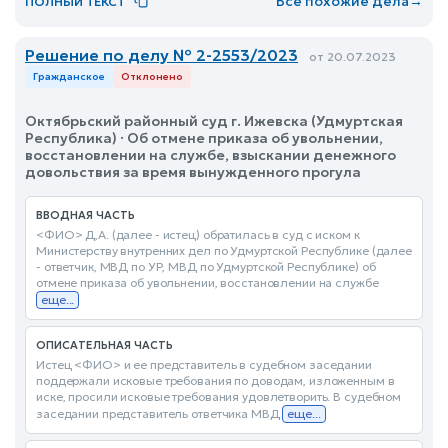
Все похожие дела
→
ПОЛНЫЙ ТЕКСТ
Решение по делу № 2-2553/2023
от 20.07.2023
Гражданское
Отклонено
Октябрьский районный суд г. Ижевска (Удмуртская
Республика) · Об отмене приказа об увольнении,
восстановлении на службе, взыскании денежного
довольствия за время вынужденного прогула
ВВОДНАЯ ЧАСТЬ
<ФИО> Д,А. (далее - истец) обратилась в суд с иском к
Министерству внутренних дел по Удмуртской Республике (далее
- ответчик, МВД по УР, МВД по Удмуртской Республике) об
отмене приказа об увольнении, восстановлении на службе
еще...
ОПИСАТЕЛЬНАЯ ЧАСТЬ
Истец <ФИО> и ее представитель в судебном заседании
поддержали исковые требования по доводам, изложенным в
иске, просили исковые требования удовлетворить. В судебном
заседании представитель ответчика МВД
еще...