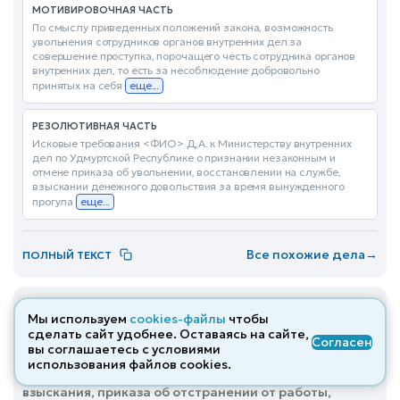
МОТИВИРОВОЧНАЯ ЧАСТЬ
По смыслу приведенных положений закона, возможность
увольнения сотрудников органов внутренних дел за
совершение проступка, порочащего честь сотрудника органов
внутренних дел, то есть за несоблюдение добровольно
принятых на себя
еще...
РЕЗОЛЮТИВНАЯ ЧАСТЬ
Исковые требования <ФИО> Д,А. к Министерству внутренних
дел по Удмуртской Республике о признании незаконным и
отмене приказа об увольнении, восстановлении на службе,
взыскании денежного довольствия за время вынужденного
прогула
еще...
Все похожие дела
→
ПОЛНЫЙ ТЕКСТ
Решение по делу № 2-2025/2023
от 20.07.2023
Мы используем
cookies-файлы
чтобы
Гражданское
Отклонено
сделать сайт удобнее. Оставаясь на сайте,
Согласен
вы соглашаетесь с условиями
Воркутинский городской суд (Республика Коми) · Об
использования файлов cооkies.
отмене приказа о применении дисциплинарного
взыскания, приказа об отстранении от работы,