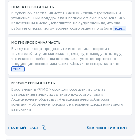
ОПИСАТЕЛЬНАЯ ЧАСТЬ
В судебном заседании истец <ФИО> исковые требования и
уточнение к ним поддержала в полном объеме, по основаниям,
изложенным в иске. Дополнительно суду пояснила, что она
работает специалистом абонентского отдела по работе
еще...
МОТИВИРОВОЧНАЯ ЧАСТЬ
Выслушав истца, представителя ответчика, допросив
свидетелей, изучив материалы дела, суд приходит к выводу,
что исковые требования не подлежат удовлетворению по
следующим основаниям. Сама <ФИО> не оспаривала, что
еще...
РЕЗОЛЮТИВНАЯ ЧАСТЬ
Восстановить <ФИО> срок для обращения в суд за
разрешением индивидуального трудового спора к
Акционерному обществу «Чувашская энергосбытовая
компания» об отмене приказа о наложении дисциплинарного
взыскания
Все похожие дела
→
ПОЛНЫЙ ТЕКСТ