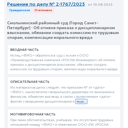
Решение по делу № 2-1767/2023
от 10.08.2023
Гражданское
Отклонено
Смольнинский районный суд (Город Санкт-
Петербург) · Об отмене приказа о дисциплинарном
взыскании, обязании создать комиссию по трудовым
спорам, компенсации морального вреда
ВВОДНАЯ ЧАСТЬ
Истец <ФИО> обратился в суд с иском к ООО
«Производственная компания «РОСНА Инжиниринг» об отмене
приказа о дисциплинарном взыскании, обязании создать
комиссию по трудовым спорам, компенсации морального вреда
ОПИСАТЕЛЬНАЯ ЧАСТЬ
Из материалов дела следует, что приказом № от <дата>
<ФИО>, заместителю генерального директора по экономике и
финансов, объявлен выговор, в связи с выявленным <дата>
фактом совершения дисциплинарного
еще...
МОТИВИРОВОЧНАЯ ЧАСТЬ
При таких обстоятельствах, учитывая, что отсутствие трудовых
отношений между <ФИО> и ответчиком ООО «ПК «РОСНА