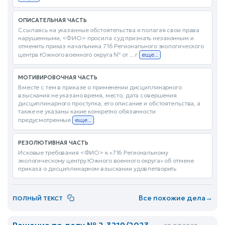
ОПИСАТЕЛЬНАЯ ЧАСТЬ
Ссылаясь на указанные обстоятельства и полагая свои права
нарушенными, <ФИО> просила суд признать незаконным и
отменить приказ начальника 716 Регионального экологического
центра Южного военного округа № от ... г
еще...
МОТИВИРОВОЧНАЯ ЧАСТЬ
Вместе с тем в приказе о применении дисциплинарного
взыскания не указано время, место, дата совершения
дисциплинарного проступка, его описание и обстоятельства, а
также не указаны какие конкретно обязанности
предусмотренные
еще...
РЕЗОЛЮТИВНАЯ ЧАСТЬ
Исковые требования <ФИО> к «716 Региональному
экологическому центру Южного военного округа» об отмене
приказа о дисциплинарном взыскании удовлетворить
Все похожие дела
→
ПОЛНЫЙ ТЕКСТ