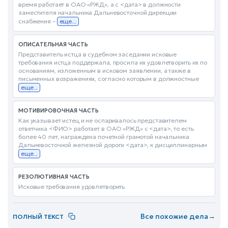
время работает в ОАО «РЖД», а с <дата> в должности
заместителя начальника Дальневосточной дирекции
снабжения –
еще...
ОПИСАТЕЛЬНАЯ ЧАСТЬ
Представитель истца в судебном заседании исковые
требования истца поддержала, просила их удовлетворить их по
основаниям, изложенным в исковом заявлении, а также в
письменных возражениях, согласно которым в должностные
еще...
МОТИВИРОВОЧНАЯ ЧАСТЬ
Как указывает истец и не оспаривалось представителем
ответчика <ФИО> работает в ОАО «РЖД» с <дата>, то есть
более 40 лет, награждена почетной грамотой начальника
Дальневосточной железной дороги <дата>, к дисциплинарным
еще...
РЕЗОЛЮТИВНАЯ ЧАСТЬ
Исковые требования удовлетворить
Все похожие дела
→
ПОЛНЫЙ ТЕКСТ