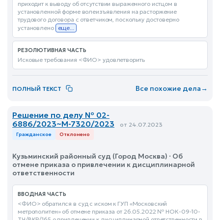
приходит к выводу об отсутствии выраженного истцом в
установленной форме волеизъявления на расторжение
трудового договора с ответчиком, поскольку достоверно
установлено
еще...
РЕЗОЛЮТИВНАЯ ЧАСТЬ
Исковые требования <ФИО> удовлетворить
Все похожие дела
→
ПОЛНЫЙ ТЕКСТ
Решение по делу № 02-
6886/2023~М-7320/2023
от 24.07.2023
Гражданское
Отклонено
Кузьминский районный суд (Город Москва) · Об
отмене приказа о привлечении к дисциплинарной
ответственности
ВВОДНАЯ ЧАСТЬ
<ФИО> обратился в суд с иском к ГУП «Московский
метрополитен» об отмене приказа от 26.05.2022 № НОК-09-10-
ТЧ/ВКР/165 о привлечении к дисциплинарной ответственности в