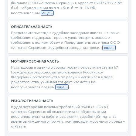
Филиала ООО «Интегра-Сервисы» в адрес от 07.07.2022 г. №
646-к об увольнении по п.п. «б» п. 6 ст. 81 ТК РФ,
восстановлении
еще...
ОПИСАТЕЛЬНАЯ ЧАСТЬ
Представитель истца в судебное заседание явился, исковые
требования поддержал, просил удовлетворить исковые
требования в полном объеме. Представитель ответчика ООО
«Интегра-Сервисы», в судебном заседании просил
еще...
МОТИВИРОВОЧНАЯ ЧАСТЬ
Исследовав и оценив в совокупности по правилам статьи 67
Гражданского процессуального кодекса Российской
Федерации обстоятельства по делу и имеющиеся в деле
доказательства, учитывая тот факт, что истец не
воспользовался правом
еще...
РЕЗОЛЮТИВНАЯ ЧАСТЬ
В удовлетворении исковых требований <ФИО> к ООО
«Интегра-Сервисы» об отмене приказа об увольнении,
восстановлении на работе, взыскании заработной платы за
время вынужденного прогула, компенсации морального вреда –
отказать