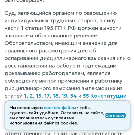
Суд, являющийся органом по разрешению
индивидуальных трудовых споров, в силу
части 1 статьи 195 ГПК РФ должен вынести
законное и обоснованное решение.
Обстоятельством, имеющим значение для
правильного рассмотрения дел об
оспаривании дисциплинарного взыскания или о
восстановлении на работе и подлежащим
доказыванию работодателем, является
соблюдение им при применении к работнику
дисциплинарного взыскания вытекающих из
статей
1
,
2
,
15
,
17
,
18
,
19
,
54
и
55 Конституции
Российской Федерации
и признаваемых
Мы используем
cookies-файлы
чтобы
Российской Федерацией как правовым
сделать сайт удобнее. Оставаясь на сайте,
Согласен
государством общих принципов юридической,
вы соглашаетесь с условиями
использования файлов cооkies.
а, следовательно, и дисциплинарной
ответственности, таких как справедливость,