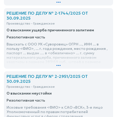
...
кадастра и картографии по <обезличено>, о
взыскании сумм неосновательного обогащения,
процентов за пользование чужими денежными
РЕШЕНИЕ ПО ДЕЛУ № 2-1744/2025 ОТ
средствами, удовлетворить частично
30.09.2025
Производство - Гражданское
О взыскании ущерба причиненного залитием
Резолютивная часть
Взыскать с ООО УК «Суворовец» ОГРН ..., ИНН ... в
пользу <ФИО>, ... г. года рождения, место рождения ,
паспорт ... выдан .... в <обезличено> ... г. сумму
материального ущерба, причиненного заливом
квартиры в размере 283159 руб., штраф в размере
...
141579,50 руб., расходы по оплате досудебного
экспертного исследования в размере 12500 руб.,
расходы по оплате услуг представителя в размере
РЕШЕНИЕ ПО ДЕЛУ № 2-2951/2025 ОТ
40000 руб., расходы по оплате государственной
30.09.2025
пошлины в размере 6031,59 руб
Производство - Гражданское
О взыскании неустойки
Резолютивная часть
Исковые требования <ФИО> к САО «ВСК», 3-е лицо
Уполномоченный по правам потребителей
финансовых услуг в сферах страхования,