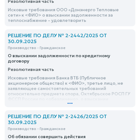
Резолютивная часть
Исковые требования ООО «Донэнерго Тепловые
сети» к <ФИО> о взыскании задолженности за
теплоснабжение – удовлетворить
РЕШЕНИЕ ПО ДЕЛУ № 2-2442/2025 ОТ
30.09.2025
Производство - Гражданское
О взыскании задолженности по кредитному
договору
Резолютивная часть
Исковые требования Банка ВТБ (Публичное
акционерное общество) к <ФИО>, третье лицо, не
заявляющее самостоятельных требований
относительно предмета спора, Октябрьское РОСП ГУ
ФССП России по <обезличено>, о взыскании
...
задолженности по кредитному договору,
удовлетворить полностью
РЕШЕНИЕ ПО ДЕЛУ № 2-2426/2025 ОТ
30.09.2025
Производство - Гражданское
Об обязании совершить действия