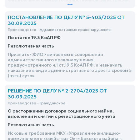
Федеральной службы государственной регистрации,
...
кадастра и картографии по <обезличено>, о
взыскании сумм неосновательного обогащения,
процентов за пользование чужими денежными
ПОСТАНОВЛЕНИЕ ПО ДЕЛУ № 5-403/2025 ОТ
средствами, удовлетворить полностью
30.09.2025
Производство - Административные правонарушения
По статье 19.3 КоАП РФ
Резолютивная часть
Признать <ФИО> виновным в совершении
административного правонарушения,
предусмотренного ч.1 ст.19.3 КоАП РФ, и назначить
наказание в виде административного ареста сроком 5
(пять) суток
РЕШЕНИЕ ПО ДЕЛУ № 2-2704/2025 ОТ
30.09.2025
Производство - Гражданское
О расторжении договора социального найма,
выселении и снятии с регистрационного учета
Резолютивная часть
Исковые требования МКУ «Управление жилищно-
коммунального хозяйства» Октябрьского района г.