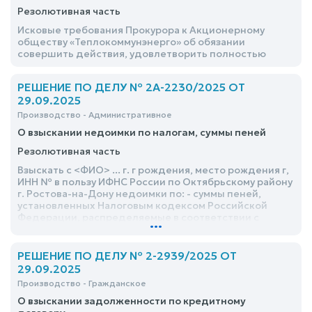
Резолютивная часть
Исковые требования Прокурора к Акционерному
обществу «Теплокоммунэнерго» об обязании
совершить действия, удовлетворить полностью
РЕШЕНИЕ ПО ДЕЛУ № 2А-2230/2025 ОТ
29.09.2025
Производство - Административное
О взыскании недоимки по налогам, суммы пеней
Резолютивная часть
Взыскать с <ФИО> ... г. г рождения, место рождения г,
ИНН № в пользу ИФНС России по Октябрьскому району
г. Ростова-на-Дону недоимки по: - суммы пеней,
установленных Налоговым кодексом Российской
Федерации, распределяемые в соответствии с
...
подпунктом 1 пункта 11 статьи 46 Бюджетного
кодекса Российской Федерации за период с – с ... г. в
№ руб
РЕШЕНИЕ ПО ДЕЛУ № 2-2939/2025 ОТ
29.09.2025
Производство - Гражданское
О взыскании задолженности по кредитному