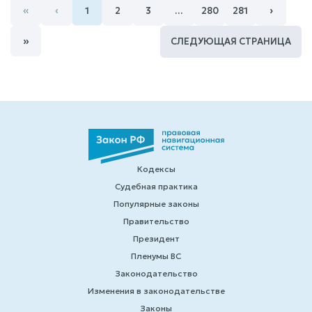
процентов, 46416,67 руб. – неустойка за
«
‹
›
1
2
3
…
280
281
несвоевременное погашение основного долга; а
также расходы по оплате госпошлины в размере
»
41486,00 руб
СЛЕДУЮЩАЯ СТРАНИЦА
Кодексы
Судебная практика
Популярные законы
Правительство
Президент
Пленумы ВС
Законодательство
Изменения в законодательстве
Законы