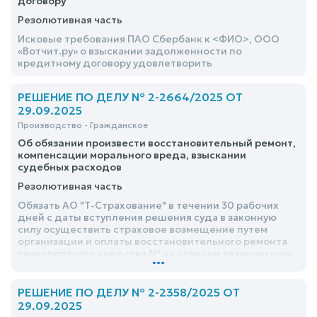
договору
Резолютивная часть
Исковые требования ПАО Сбербанк к <ФИО>, ООО
«Вотчит.ру» о взыскании задолженности по
кредитному договору удовлетворить
РЕШЕНИЕ ПО ДЕЛУ № 2-2664/2025 ОТ
29.09.2025
Производство - Гражданское
Об обязании произвести восстановительный ремонт,
компенсации морального вреда, взыскании
судебных расходов
Резолютивная часть
Обязать АО "Т-Страхование" в течении 30 рабочих
дней с даты вступления решения суда в законную
силу осуществить страховое возмещение путем
организации и оплаты восстановительного ремонта
транспортного средства № на станции технического
...
обслуживания, являющейся сервисной организацией
(официальным дилером), в целях устранения
последствий дорожно-транспортного происшествия
РЕШЕНИЕ ПО ДЕЛУ № 2-2358/2025 ОТ
от 08.03.2025 в счет натурального возмещения
29.09.2025
убытков в рамках законодательства об ОСАГО