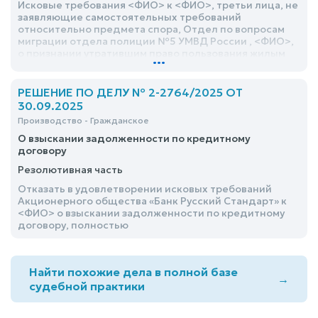
Исковые требования <ФИО> к <ФИО>, третьи лица, не
заявляющие самостоятельных требований
относительно предмета спора, Отдел по вопросам
миграции отдела полиции №5 УМВД России , <ФИО>,
о признании утратившим право пользования жилым
...
помещением, снятии с регистрационного учета,
удовлетворить полностью
РЕШЕНИЕ ПО ДЕЛУ № 2-2764/2025 ОТ
30.09.2025
Производство - Гражданское
О взыскании задолженности по кредитному
договору
Резолютивная часть
Отказать в удовлетворении исковых требований
Акционерного общества «Банк Русский Стандарт» к
<ФИО> о взыскании задолженности по кредитному
договору, полностью
Найти похожие дела в полной базе
→
судебной практики