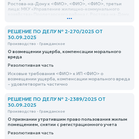
Ростова-на-Дону к <ФИО>, <ФИО>, <ФИО>, третьи
лица: МКУ «Управление жилищно-коммунального
хозяйства» Пролетарского района г. Ростова-на-Дону,
...
администрация Октябрьского района г. Ростова-на-
Дону о расторжении договора социального найма,
выселении и снятии с регистрационного учета –
РЕШЕНИЕ ПО ДЕЛУ № 2-270/2025 ОТ
удовлетворить частично
30.09.2025
Производство - Гражданское
О возмещении ущерба, компенсации морального
вреда
Резолютивная часть
Исковые требования <ФИО> к ИП <ФИО> о
возмещении ущерба, компенсации морального вреда
– удовлетворить частично
РЕШЕНИЕ ПО ДЕЛУ № 2-2389/2025 ОТ
30.09.2025
Производство - Гражданское
О признании утратившим право пользования жилым
помещением, снятии с регистрационного учета
Резолютивная часть