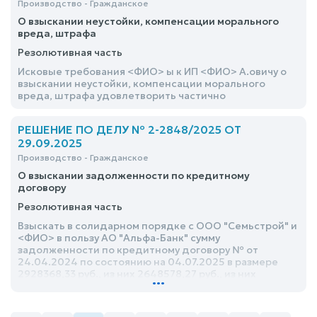
Производство - Гражданское
О взыскании неустойки, компенсации морального
вреда, штрафа
Резолютивная часть
Исковые требования <ФИО> ы к ИП <ФИО> А.овичу о
взыскании неустойки, компенсации морального
вреда, штрафа удовлетворить частично
РЕШЕНИЕ ПО ДЕЛУ № 2-2848/2025 ОТ
29.09.2025
Производство - Гражданское
О взыскании задолженности по кредитному
договору
Резолютивная часть
Взыскать в солидарном порядке с ООО "Семьстрой" и
<ФИО> в пользу АО "Альфа-Банк" сумму
задолженности по кредитному договору № от
24.04.2024 по состоянию на 04.07.2025 в размере
2928368,33 руб., из них 2648578,27 руб., из них
...
2333333,28 руб. – основной долг, 247523,86 руб. –
задолженность по процентам, 21304,46 руб. –
неустойка за несвоевременное погашение