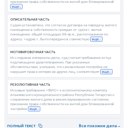
признании права собственности на жилой дом блокированной
еще...
ОПИСАТЕЛЬНАЯ ЧАСТЬ
Судом установлено, что согласно договора на передачу жилого
помещения в собственность граждан от <дата>, жилое
помещение, общей площадью 68 кв.м., расположенное по
адресу: <адрес>, было передано в совместную
еще...
МОТИВИРОВОЧНАЯ ЧАСТЬ
Исследовав материалы дела, суд считает требования истца
подлежащими удовлетворению. При указанных
обстоятельствах, учитывая, что самовольная постройка не
нарушает прав и интересов других лиц, соответствует
еще...
РЕЗОЛЮТИВНАЯ ЧАСТЬ
Исковые требования <ФИО> к исполнительному комитету
Алькеевского муниципального района Республики Татарстан о
сохранении жилого дома в реконструированном состоянии,
признании права собственности на жилой дом блокированной
застройки
еще...
Все похожие дела
→
ПОЛНЫЙ ТЕКСТ