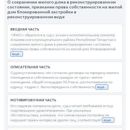
О сохранении жилого дома в реконструированном
состоянии, признании права собственности на жилой
дом блокированной застройки в
реконструированном виде
ВВОДНАЯ ЧАСТЬ
<ФИО> обратился в суд с иском к исполнительному комитету
Алькеевского муниципального района Республики Татарстан о
сохранении жилого дома в реконструированном состоянии,
признании права собственности на жилой дом блокированной
еще...
ОПИСАТЕЛЬНАЯ ЧАСТЬ
Судом установлено, что согласно договора на передачу жилого
помещения в собственность граждан от <дата> жилое
помещение, общей площадью 35,9 кв.м., расположенное по
адресу: <адрес>, было передано в собственность
еще...
МОТИВИРОВОЧНАЯ ЧАСТЬ
Исследовав материалы дела, суд считает требования истца
подлежащими удовлетворению. При указанных
обстоятельствах, учитывая, что самовольная постройка не
нарушает прав и интересов других лиц, соответствует
еще...