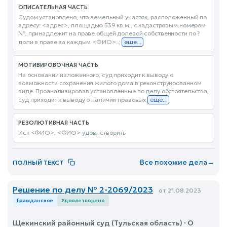
ОПИСАТЕЛЬНАЯ ЧАСТЬ
Судом установлено, что земельный участок, расположенный по
адресу: <адрес>, площадью 539 кв.м., с кадастровым номером
№, принадлежит на праве общей долевой собственности по ?
доли в праве за каждым <ФИО>..;
еще...
МОТИВИРОВОЧНАЯ ЧАСТЬ
На основании изложенного, суд приходит к выводу о
возможности сохранения жилого дома в реконструированном
виде. Проанализировав установленные по делу обстоятельства,
суд приходит к выводу о наличии правовых
еще...
РЕЗОЛЮТИВНАЯ ЧАСТЬ
Иск <ФИО>, <ФИО> удовлетворить
Все похожие дела
→
ПОЛНЫЙ ТЕКСТ
Решение по делу № 2-2069/2023
от 21.08.2023
Гражданское
Удовлетворено
Щекинский районный суд (Тульская область) · О