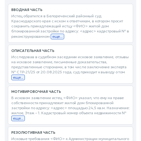
ВВОДНАЯ ЧАСТЬ
Истец обратился в Белореченский районный суд
Краснодарского края с иском к ответчикам, в котором просит
сохранить принадлежащий истцу <ФИО> жилой дом
блокированной застройки по адресу: <адрес> кадастровый № в
реконструированном
еще...
ОПИСАТЕЛЬНАЯ ЧАСТЬ
Исследовав в судебном заседании исковое заявление, отзывы
на исковое заявление, письменные доказательства,
представленные сторонами, в том числе заключение эксперта
№ СТР-21/25 от 20.08.2025 года, суд приходит к выводу о том
еще...
МОТИВИРОВОЧНАЯ ЧАСТЬ
В исковом заявлении истец <ФИО> указал, что ему на праве
собственности принадлежит жилой дом блокированной
застройки по адресу: <адрес> площадью 24,5 кв.м. Назначение:
жилое, Этаж – 1. Кадастровый номер объекта недвижимости №
еще...
РЕЗОЛЮТИВНАЯ ЧАСТЬ
Исковые требования <ФИО> к Администрации муниципального