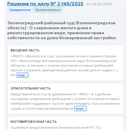
Решение по делу № 2-165/2025
от 24.02.2025
Гражданское
Удовлетворено
Зеленоградский районный суд (Калининградская
область) · О сохранении жилого дома в
реконструированном виде, признании права
собственности на дома блокированной застройки
ВВОДНАЯ ЧАСТЬ
<ФИО> обратился в суд с указанным иском к администрации
МО «Зеленоградский муниципальный округ Калининградской
области», в котором с учетом уточнения исковых требований
просил сохранить принадлежащий ему жилой дом в <адрес> с
КН
еще...
ОПИСАТЕЛЬНАЯ ЧАСТЬ
Представитель истца по доверенности <ФИО> в судебном
заседании заявленные требования с учетом уточнения исковых
требований поддержал, просил удовлетворить. Как установлено
судом, в отсутствие разрешительной
еще...
МОТИВИРОВОЧНАЯ ЧАСТЬ
Оценивая представленные технический отчет №.ТО,