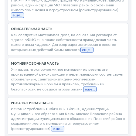
ГПК РФ, к <ФИО>, администрации МО Камынинское Плавского
района, администрации МО Плавский район о сохранении
жилого помещения в переустроенном (реконструированном)
еще...
ОПИСАТЕЛЬНАЯ ЧАСТЬ
Как следует из материалов дела, на основании договора от
<дата> <ФИО> на праве собственности принадлежит часть
жилого дома <адрес>. Договор зарегистрирован в реестре
нотариальных действий Камынинского
еще...
МОТИВИРОВОЧНАЯ ЧАСТЬ
Учитывая, что спорное жилое помещение в результате
произведенной реконструкции и перепланировки соответствует
строительным, санитарно-эпидемиологическим,
противопожарным нормам и правилам, требованиям
безопасности, не создают угрозы жизни
еще...
РЕЗОЛЮТИВНАЯ ЧАСТЬ
Исковые требования <ФИО> к <ФИО>, администрации
муниципального образования Камынинское Плавского района,
администрации муниципального образования Плавский район о
сохранении жилого помещения в переустроенном
(реконструированном)
еще...