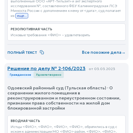
выполненный ООО «АРТ-Тильзит» и акт экспертного
исследования №, составленного ФБУ Калининградская ЛСЭ
Минюста России с дополнением к нему от <дата>, суд полагает
их
еще...
РЕЗОЛЮТИВНАЯ ЧАСТЬ
Исковые требования <ФИО> – удовлетворить
Все похожие дела
→
ПОЛНЫЙ ТЕКСТ
Решение по делу № 2-106/2023
от 03.03.2023
Гражданское
Удовлетворено
Одоевский районный суд (Тульская область) · О
сохранении жилого помещения в
реконструированном и переустроенном состоянии,
признании права собственности на жилой дом
блокированной застройки
ВВОДНАЯ ЧАСТЬ
Истцы <ФИО>, <ФИО>, <ФИО>, <ФИО>, обратились в суд с
иском к администрации МО <ФИО> район, <ФИО>, <ФИО>,