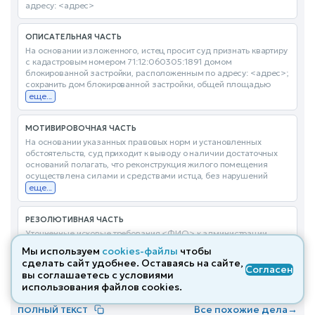
адресу: <адрес>
ОПИСАТЕЛЬНАЯ ЧАСТЬ
На основании изложенного, истец просит суд признать квартиру
с кадастровым номером 71:12:060305:1891 домом
блокированной застройки, расположенным по адресу: <адрес>;
сохранить дом блокированной застройки, общей площадью
еще...
МОТИВИРОВОЧНАЯ ЧАСТЬ
На основании указанных правовых норм и установленных
обстоятельств, суд приходит к выводу о наличии достаточных
оснований полагать, что реконструкция жилого помещения
осуществлена силами и средствами истца, без нарушений
еще...
РЕЗОЛЮТИВНАЯ ЧАСТЬ
Уточненные исковые требования <ФИО> к администрации
муниципального образования город Липки Киреевского района,
Мы используем
cookies-файлы
чтобы
<ФИО>, <ФИО>, <ФИО>, <ФИО>, <ФИО>, <ФИО> о
сделать сайт удобнее. Оставаясь на сайте,
сохранении жилого помещения
еще...
Согласен
вы соглашаетесь с условиями
использования файлов cооkies.
Все похожие дела
→
ПОЛНЫЙ ТЕКСТ