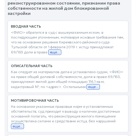
реконструированном состоянии, признании права
собственности на жилой дом блокированной
застройки
ВВОДНАЯ ЧАСТЬ
<ФИО> обратился в суд с вышеуказанным иском, в
последующем уточненным, мотивируя исковые требования тем,
что на основании решения Киреевского районного суда
Тульской области от 1 февраля 2019 г. истцу принадлежат
69/163 доли в праве
еще...
ОПИСАТЕЛЬНАЯ ЧАСТЬ
Как следует из материалов дела и установлено судом, <ФИО>
на праве общей долевой собственности, доля в праве 69/163,
принадлежит жилой дом общей площадью 116,1 кв.м,
кадастровый №, по <адрес>. Остальными
еще...
МОТИВИРОВОЧНАЯ ЧАСТЬ
На основании указанных правовых норм и установленных
обстоятельств, суд приходит к выводу о наличии достаточных
оснований полагать, что реконструкция жилого помещения
осуществлена силами и средствами истца, без нарушений
еще...