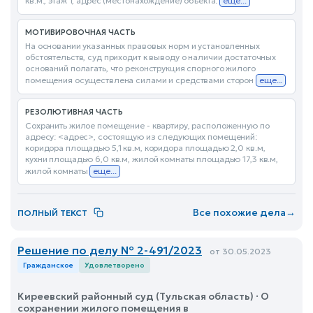
кв.м., этаж 1, адрес (местонахождение) объекта:
еще...
МОТИВИРОВОЧНАЯ ЧАСТЬ
На основании указанных правовых норм и установленных
обстоятельств, суд приходит к выводу о наличии достаточных
оснований полагать, что реконструкция спорного жилого
помещения осуществлена силами и средствами сторон
еще...
РЕЗОЛЮТИВНАЯ ЧАСТЬ
Сохранить жилое помещение - квартиру, расположенную по
адресу: <адрес>, состоящую из следующих помещений:
коридора площадью 5,1 кв.м, коридора площадью 2,0 кв.м,
кухни площадью 6,0 кв.м, жилой комнаты площадью 17,3 кв.м,
жилой комнаты
еще...
Все похожие дела
→
ПОЛНЫЙ ТЕКСТ
Решение по делу № 2-491/2023
от 30.05.2023
Гражданское
Удовлетворено
Киреевский районный суд (Тульская область) · О
сохранении жилого помещения в