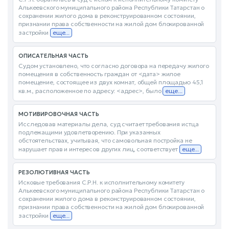
Алькеевского муниципального района Республики Татарстан о
сохранении жилого дома в реконструированном состоянии,
признании права собственности на жилой дом блокированной
застройки
еще...
ОПИСАТЕЛЬНАЯ ЧАСТЬ
Судом установлено, что согласно договора на передачу жилого
помещения в собственность граждан от <дата> жилое
помещение, состоящее из двух комнат, общей площадью 45,1
кв.м., расположенное по адресу: <адрес>, было
еще...
МОТИВИРОВОЧНАЯ ЧАСТЬ
Исследовав материалы дела, суд считает требования истца
подлежащими удовлетворению. При указанных
обстоятельствах, учитывая, что самовольная постройка не
нарушает прав и интересов других лиц, соответствует
еще...
РЕЗОЛЮТИВНАЯ ЧАСТЬ
Исковые требования С.Р.Н. к исполнительному комитету
Алькеевского муниципального района Республики Татарстан о
сохранении жилого дома в реконструированном состоянии,
признании права собственности на жилой дом блокированной
застройки
еще...