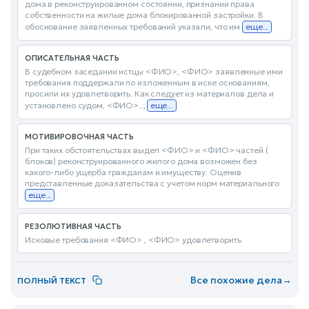
дома в реконструированном состоянии, признании права
собственности на жилые дома блокированной застройки. В
обоснование заявленных требований указали, что им
еще...
ОПИСАТЕЛЬНАЯ ЧАСТЬ
В судебном заседании истцы <ФИО>, <ФИО> заявленные ими
требования поддержали по изложенным в иске основаниям,
просили их удовлетворить. Как следует из материалов дела и
установлено судом, <ФИО>..;
еще...
МОТИВИРОВОЧНАЯ ЧАСТЬ
При таких обстоятельствах выдел <ФИО> и <ФИО> частей (
блоков) реконструированного жилого дома возможен без
какого-либо ущерба гражданам и имуществу. Оценив
представленные доказательства с учетом норм материального
еще...
РЕЗОЛЮТИВНАЯ ЧАСТЬ
Исковые требования <ФИО> , <ФИО> удовлетворить
Все похожие дела
→
ПОЛНЫЙ ТЕКСТ