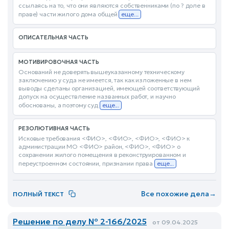
ссылаясь на то, что они являются собственниками (по ? доле в
праве) части жилого дома общей
еще...
ОПИСАТЕЛЬНАЯ ЧАСТЬ
МОТИВИРОВОЧНАЯ ЧАСТЬ
Оснований не доверять вышеуказанному техническому
заключению у суда не имеется, так как изложенные в нем
выводы сделаны организацией, имеющей соответствующий
допуск на осуществление названных работ, и научно
обоснованы, а поэтому суд
еще...
РЕЗОЛЮТИВНАЯ ЧАСТЬ
Исковые требования <ФИО>, <ФИО>, <ФИО>, <ФИО> к
администрации МО <ФИО> район, <ФИО>, <ФИО> о
сохранении жилого помещения в реконструированном и
переустроенном состоянии, признании права
еще...
Все похожие дела
→
ПОЛНЫЙ ТЕКСТ
Решение по делу № 2-166/2025
от 09.04.2025