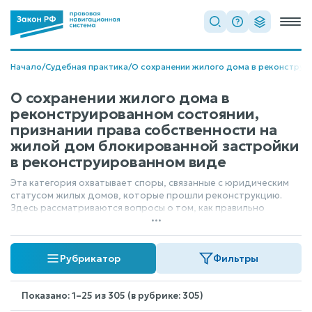
Начало
/
Судебная практика
/
О сохранении жилого дома в реконструи
О сохранении жилого дома в
реконструированном состоянии,
признании права собственности на
жилой дом блокированной застройки
в реконструированном виде
Эта категория охватывает споры, связанные с юридическим
статусом жилых домов, которые прошли реконструкцию.
Здесь рассматриваются вопросы о том, как правильно
...
оформить право собственности на дом, если он является
частью блокированной застройки, и как обеспечить его
сохранение в измененном, реконструированном виде.
Рубрикатор
Фильтры
Судебные акты в этой области касаются признания
законности изменений и закрепления прав собственника на
обновленный объект.
Показано: 1–25 из 305 (в рубрике: 305)