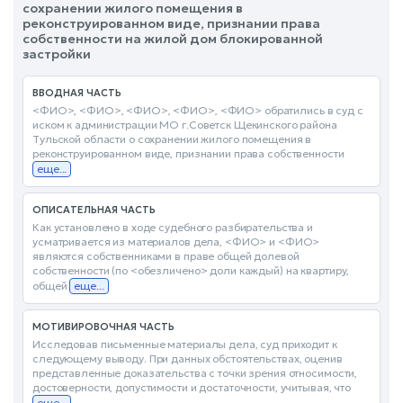
сохранении жилого помещения в
реконструированном виде, признании права
собственности на жилой дом блокированной
застройки
ВВОДНАЯ ЧАСТЬ
<ФИО>, <ФИО>, <ФИО>, <ФИО>, <ФИО> обратились в суд с
иском к администрации МО г.Советск Щекинского района
Тульской области о сохранении жилого помещения в
реконструированном виде, признании права собственности
еще...
ОПИСАТЕЛЬНАЯ ЧАСТЬ
Как установлено в ходе судебного разбирательства и
усматривается из материалов дела, <ФИО> и <ФИО>
являются собственниками в праве общей долевой
собственности (по <обезличено> доли каждый) на квартиру,
общей
еще...
МОТИВИРОВОЧНАЯ ЧАСТЬ
Исследовав письменные материалы дела, суд приходит к
следующему выводу. При данных обстоятельствах, оценив
представленные доказательства с точки зрения относимости,
достоверности, допустимости и достаточности, учитывая, что
еще...