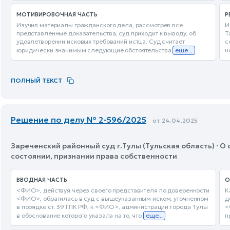
МОТИВИРОВОЧНАЯ ЧАСТЬ
Р
Изучив материалы гражданского дела, рассмотрев все
И
представленные доказательства, суд приходит к выводу, об
Т
удовлетворении исковых требований истца. Суд считает
с
н
юридически значимым следующие обстоятельства
еще...
ПОЛНЫЙ ТЕКСТ
Решение по делу № 2-596/2025
от 24.04.2025
Зареченский районный суд г.Тулы (Тульская область) · 
состоянии, признании права собственности
ВВОДНАЯ ЧАСТЬ
О
<ФИО>, действуя через своего представителя по доверенности
К
<ФИО>, обратилась в суд с вышеуказанным иском, уточненном
д
в порядке ст. 39 ГПК РФ, к <ФИО>, администрации города Тулы
<
в обоснование которого указала на то, что
еще...
п