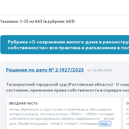
Nothing
selected.
Показано: 1–25 из 663 (в рубрике: 663)
Рубрика «О сохранении жилого дома в реконстру
собственности»: вся практика и разъяснения в по
Решение по делу № 2-1927/2025
от 22.08.2025
Таганрогский городской суд (Ростовская область) · О с
состоянии, признании права собственности в порядке н
ВВОДНАЯ ЧАСТЬ
О
Истец обратилась в суд с иском к ответчикам, в обоснование
К
которого указала, что маме истицы <ФИО> - <ФИО> на праве
П
собственности принадлежали объекты недвижимости: - жилой
<
дом, общей площадью , литер Е, литер Е1, площадью
еще...
п