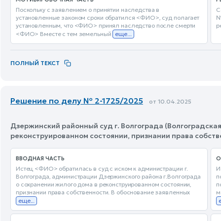
Поскольку с заявлением о принятии наследства в
С
установленные законом сроки обратился <ФИО>, суд полагает
№
установленным, что <ФИО> принял наследство после смерти
р
<ФИО> Вместе с тем земельный
еще...
ПОЛНЫЙ ТЕКСТ
Решение по делу № 2-1725/2025
от 10.04.2025
Дзержинский районный суд г. Волгограда (Волгоградская 
реконструированном состоянии, признании права собст
ВВОДНАЯ ЧАСТЬ
О
Истец <ФИО> обратилась в суд с иском к администрации г.
И
Волгограда, администрации Дзержинского района г.Волгограда
п
о сохранении жилого дома в реконструированном состоянии,
п
признании права собственности. В обоснование заявленных
м
еще...