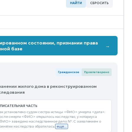
НАЙТИ
СБРОСИТЬ
ированном состоянии, признании права
→
лной базе
Гражданское
Удовлетворено
охранении жилого дома в реконструированном
аследования
ПИСАТЕЛЬНАЯ ЧАСТЬ
ак установлено судом сестра истицы <ФИО> умерла <дата>.
осле смерти <ФИО> открылось наследство, у нотариуса
ФИО> заведено наследственное дело №. С заявлением о
ринятии наследства обратилась
еще...