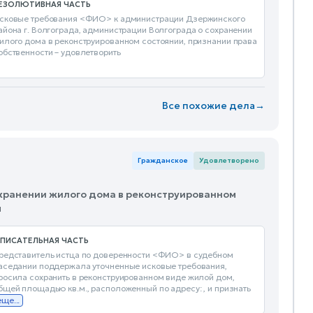
ЕЗОЛЮТИВНАЯ ЧАСТЬ
сковые требования <ФИО> к администрации Дзержинского
айона г. Волгограда, администрации Волгограда о сохранении
илого дома в реконструированном состоянии, признании права
обственности – удовлетворить
Все похожие дела
→
Гражданское
Удовлетворено
сохранении жилого дома в реконструированном
м
ПИСАТЕЛЬНАЯ ЧАСТЬ
редставитель истца по доверенности <ФИО> в судебном
аседании поддержала уточненные исковые требования,
росила сохранить в реконструированном виде жилой дом,
бщей площадью кв.м., расположенный по адресу: , и признать
еще...