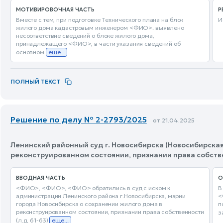
МОТИВИРОВОЧНАЯ ЧАСТЬ
Р
Вместе с тем, при подготовке Технического плана на блок
И
жилого дома кадастровым инженером <ФИО>. выявлено
несоответствие сведений о блоке жилого дома,
принадлежащего <ФИО>, в части указания сведений об
основном
еще...
ПОЛНЫЙ ТЕКСТ
Решение по делу № 2-2793/2025
от 21.04.2025
Ленинский районный суд г. Новосибирска (Новосибирская
реконструированном состоянии, признании права собст
ВВОДНАЯ ЧАСТЬ
О
<ФИО>, <ФИО>, <ФИО> обратились в суд с иском к
В
администрации Ленинского района г.Новосибирска, мэрии
<
города Новосибирска о сохранении жилого дома в
п
реконструированном состоянии, признании права собственности
з
(л.д. 61-63)
еще...