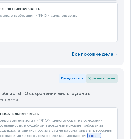
ЕЗОЛЮТИВНАЯ ЧАСТЬ
сковые требования <ФИО> удовлетворить
Все похожие дела
→
Гражданское
Удовлетворено
область) · О сохранении жилого дома в
венности
ПИСАТЕЛЬНАЯ ЧАСТЬ
редставитель истца <ФИО>, действующая на основании
оверенности, в судебном заседании исковые требования
оддержала, однако просила суд не рассматривать требования
 сохранении жилого дома в перепланированном
еще...