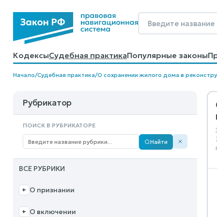
Кодексы
Судебная практика
Популярные законы
П
Калькуляторы
Справочные материалы
Образцы до
Начало
/
Судебная практика
/
О сохранении жилого дома в реконстр
Рубрикатор
ПОИСК В РУБРИКАТОРЕ
Найти
ВСЕ РУБРИКИ
О признании
+
О включении
+