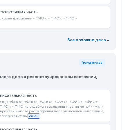
ЕЗОЛЮТИВНАЯ ЧАСТЬ
сковые требования <ФИО>, <ФИО>, <ФИО>
Все похожие дела
→
Гражданское
илого дома в реконструированном состоянии,
ПИСАТЕЛЬНАЯ ЧАСТЬ
стцы <ФИО>, <ФИО>, <ФИО>, <ФИО>, <ФИО>, <ФИО>,
ФИО>, <ФИО> в судебном заседании участия не принимали,
 времени и месте рассмотрения дела уведомлен надлежаще,
х представитель
еще...
ЕЗОЛЮТИВНАЯ ЧАСТЬ