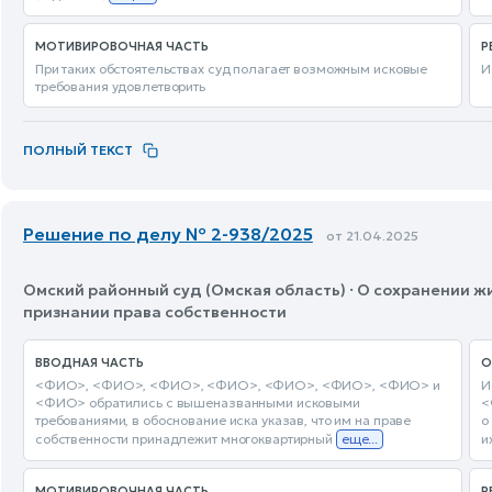
МОТИВИРОВОЧНАЯ ЧАСТЬ
Р
При таких обстоятельствах суд полагает возможным исковые
И
требования удовлетворить
ПОЛНЫЙ ТЕКСТ
Решение по делу № 2-938/2025
от 21.04.2025
Омский районный суд (Омская область) · О сохранении ж
признании права собственности
ВВОДНАЯ ЧАСТЬ
О
<ФИО>, <ФИО>, <ФИО>, <ФИО>, <ФИО>, <ФИО>, <ФИО> и
И
<ФИО> обратились с вышеназванными исковыми
<
требованиями, в обоснование иска указав, что им на праве
о
собственности принадлежит многоквартирный
еще...
и
МОТИВИРОВОЧНАЯ ЧАСТЬ
Р