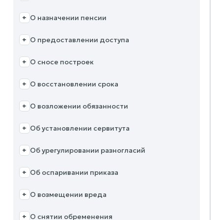
О назначении пенсии
+
О предоставлении доступа
+
О сносе построек
+
О восстановлении срока
+
О возложении обязанности
+
Об установлении сервитута
+
Об урегулировании разногласий
+
Об оспаривании приказа
+
О возмещении вреда
+
О снятии обременения
+