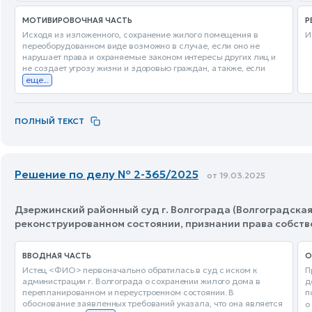
МОТИВИРОВОЧНАЯ ЧАСТЬ
Р
Исходя из изложенного, сохранение жилого помещения в
И
переоборудованном виде возможно в случае, если оно не
нарушает права и охраняемые законом интересы других лиц и
не создает угрозу жизни и здоровью граждан, а также, если
еще...
ПОЛНЫЙ ТЕКСТ
Решение по делу № 2-365/2025
от 19.03.2025
Дзержинский районный суд г. Волгограда (Волгоградская 
реконструированном состоянии, признании права собст
ВВОДНАЯ ЧАСТЬ
О
Истец <ФИО> первоначально обратилась в суд с иском к
П
администрации г. Волгограда о сохранении жилого дома в
д
перепланированном и переустроенном состоянии. В
п
обоснование заявленных требований указала, что она является
о