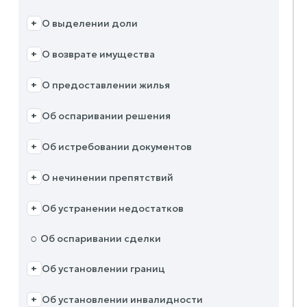
О выделении доли
+
О возврате имущества
+
О предоставлении жилья
+
Об оспаривании решения
+
Об истребовании документов
+
О нечинении препятствий
+
Об устранении недостатков
+
○
Об оспаривании сделки
Об установлении границ
+
Об установлении инвалидности
+