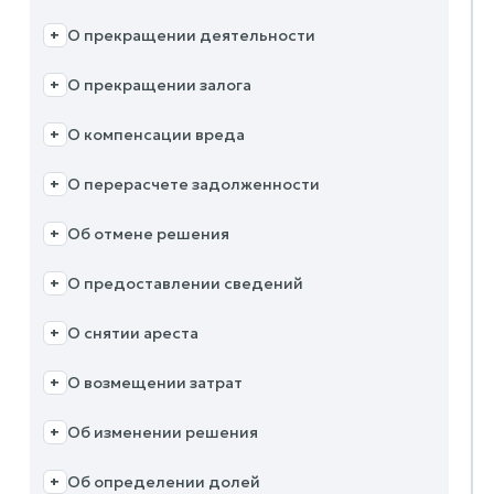
О прекращении деятельности
+
О прекращении залога
+
О компенсации вреда
+
О перерасчете задолженности
+
Об отмене решения
+
О предоставлении сведений
+
О снятии ареста
+
О возмещении затрат
+
Об изменении решения
+
Об определении долей
+