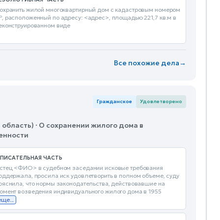
охранить жилой многоквартирный дом с кадастровым номером
, расположенный по адресу: <адрес>, площадью 221,7 кв.м в
еконструированном виде
Все похожие дела
→
Гражданское
Удовлетворено
область) · О сохранении жилого дома в
венности
ПИСАТЕЛЬНАЯ ЧАСТЬ
стец <ФИО> в судебном заседании исковые требования
оддержала, просила иск удовлетворить в полном объеме, суду
ояснила, что нормы законодательства, действовавшие на
омент возведения индивидуального жилого дома в 1955
еще...