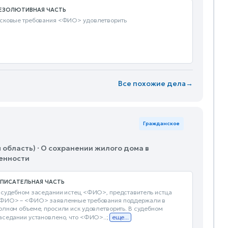
ЕЗОЛЮТИВНАЯ ЧАСТЬ
сковые требования <ФИО> удовлетворить
Все похожие дела
→
Гражданское
 область) · О сохранении жилого дома в
венности
ПИСАТЕЛЬНАЯ ЧАСТЬ
 судебном заседании истец <ФИО>, представитель истца
ФИО> – <ФИО> заявленные требования поддержали в
олном объеме, просили иск удовлетворить. В судебном
аседании установлено, что <ФИО>..;
еще...