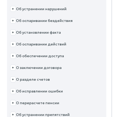
Об устранении нарушений
+
Об оспаривании бездействия
+
Об установлении факта
+
Об оспаривании действий
+
Об обеспечении доступа
+
О заключении договора
+
О разделе счетов
+
Об исправлении ошибки
+
О перерасчете пенсии
+
Об устранении препятствий
+