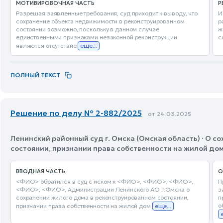
МОТИВИРОВОЧНАЯ ЧАСТЬ
Р
Разрешая заявленные требования, суд приходит к выводу, что
И
сохранение объекта недвижимости в реконструированном
р
состоянии возможно, поскольку в данном случае
ж
единственными признаками незаконной реконструкции
с
являются отсутствие
еще...
ПОЛНЫЙ ТЕКСТ
Решение по делу № 2-882/2025
от 24.03.2025
Ленинский районный суд г. Омска (Омская область) · О 
состоянии, признании права собственности на жилой до
ВВОДНАЯ ЧАСТЬ
О
<ФИО> обратился в суд с иском к <ФИО>, <ФИО>, <ФИО>,
П
<ФИО>, <ФИО>, Администрации Ленинского АО г.Омска о
з
сохранении жилого дома в реконструированном состоянии,
п
о
признании права собственности на жилой дом
еще...