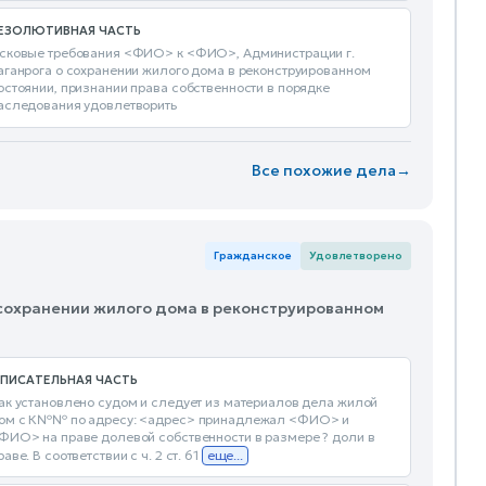
ЕЗОЛЮТИВНАЯ ЧАСТЬ
сковые требования <ФИО> к <ФИО>, Администрации г.
аганрога о сохранении жилого дома в реконструированном
остоянии, признании права собственности в порядке
аследования удовлетворить
Все похожие дела
→
Гражданское
Удовлетворено
О сохранении жилого дома в реконструированном
ПИСАТЕЛЬНАЯ ЧАСТЬ
ак установлено судом и следует из материалов дела жилой
ом с К№№ по адресу: <адрес> принадлежал <ФИО> и
ФИО> на праве долевой собственности в размере ? доли в
раве. В соответствии с ч. 2 ст. 61
еще...