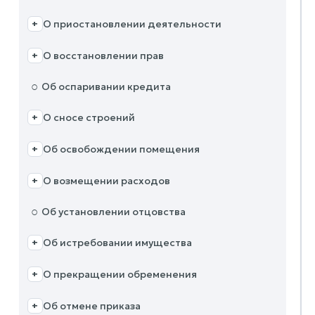
О приостановлении деятельности
+
О восстановлении прав
+
○
Об оспаривании кредита
О сносе строений
+
Об освобождении помещения
+
О возмещении расходов
+
○
Об установлении отцовства
Об истребовании имущества
+
О прекращении обременения
+
Об отмене приказа
+