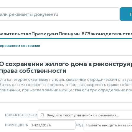
равительство
Президент
Пленумы ВС
Законодательств
говоров
Контакты
Помощь
Поиск
уированном состоянии
О сохранении жилого дома в реконструи
права собственности
Эта категория охватывает споры, связанные с юридическим стату
Здесь рассматриваются вопросы о том, как закрепить право собст
признании, при наследовании имущества или при определении пра
ПОИСК ПО ТЕКСТУ
НОМЕР ДЕЛА
СУД