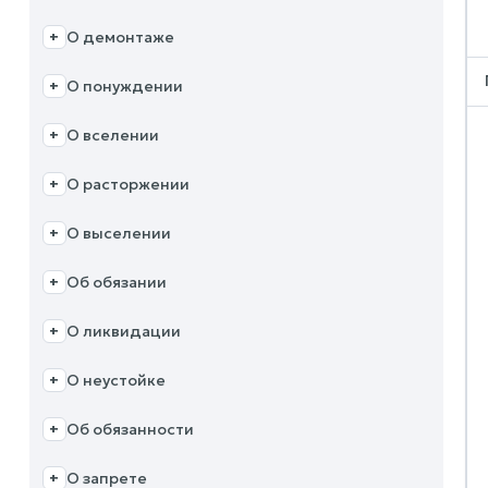
О демонтаже
+
О понуждении
+
О вселении
+
О расторжении
+
О выселении
+
Об обязании
+
О ликвидации
+
О неустойке
+
Об обязанности
+
О запрете
+