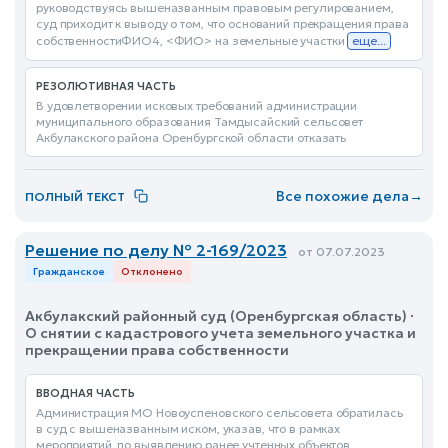
руководствуясь вышеназванным правовым регулированием,
суд приходит к выводу о том, что оснований прекращения права
собственностиФИО4, <ФИО> на земельные участки
еще...
РЕЗОЛЮТИВНАЯ ЧАСТЬ
В удовлетворении исковых требований администрации
муниципального образования Тамдысайский сельсовет
Акбулакского района Оренбургской области отказать
Все похожие дела
→
ПОЛНЫЙ ТЕКСТ
Решение по делу № 2-169/2023
от 07.07.2023
Гражданское
Отклонено
Акбулакский районный суд (Оренбургская область) ·
О снятии с кадастрового учета земельного участка и
прекращении права собственности
ВВОДНАЯ ЧАСТЬ
Администрация МО Новоуспеновского сельсовета обратилась
в суд с вышеназванным иском, указав, что в рамках
мероприятий, по выявлению ранее учтенных объектов