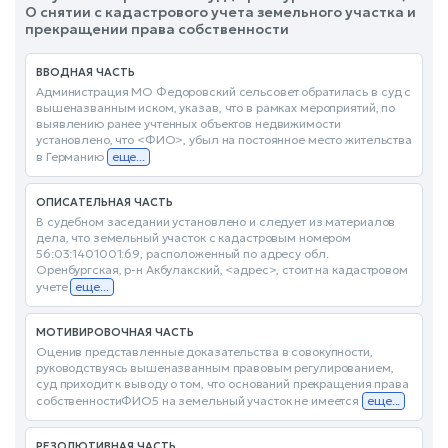
О снятии с кадастрового учета земельного участка и
прекращении права собственности
ВВОДНАЯ ЧАСТЬ
Администрация МО Федоровский сельсовет обратилась в суд с
вышеназванным иском, указав, что в рамках мероприятий, по
выявлению ранее учтенных объектов недвижимости
установлено, что <ФИО>, убыл на постоянное место жительства
в Германию
еще...
ОПИСАТЕЛЬНАЯ ЧАСТЬ
В судебном заседании установлено и следует из материалов
дела, что земельный участок с кадастровым номером
56:03:1401001:69, расположенный по адресу обл.
Оренбургская, р-н Акбулакский, <адрес>, стоит на кадастровом
учете
еще...
МОТИВИРОВОЧНАЯ ЧАСТЬ
Оценив представленные доказательства в совокупности,
руководствуясь вышеназванным правовым регулированием,
суд приходит к выводу о том, что оснований прекращения права
собственностиФИО5 на земельный участок не имеется
еще...
РЕЗОЛЮТИВНАЯ ЧАСТЬ