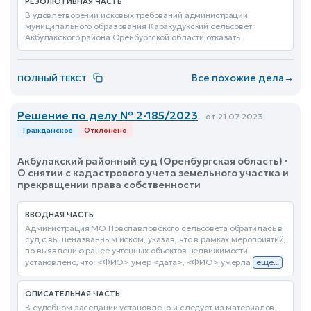
РЕЗОЛЮТИВНАЯ ЧАСТЬ
В удовлетворении исковых требований администрации
муниципального образования Каракудукский сельсовет
Акбулакского района Оренбургской области отказать
Все похожие дела
→
ПОЛНЫЙ ТЕКСТ
Решение по делу № 2-185/2023
от 21.07.2023
Гражданское
Отклонено
Акбулакский районный суд (Оренбургская область) ·
О снятии с кадастрового учета земельного участка и
прекращении права собственности
ВВОДНАЯ ЧАСТЬ
Администрация МО Новопавловского сельсовета обратилась в
суд с вышеназванным иском, указав, что в рамках мероприятий,
по выявлению ранее учтенных объектов недвижимости
установлено, что: <ФИО> умер <дата>, <ФИО> умерла
еще...
ОПИСАТЕЛЬНАЯ ЧАСТЬ
В судебном заседании установлено и следует из материалов