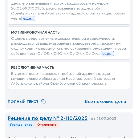
дела, что земельный участок с кадастровым номером
56:03:0901001:56, расположенный по адресу обл.
Оренбургская, р-н Акбулакский,<адрес>, стоит на кадастровом
учете
еще...
МОТИВИРОВОЧНАЯ ЧАСТЬ
Оценив представленные доказательства в совокупности,
руководствуясь вышеназванным правовым регулированием,
суд приходит к выводу о том, что оснований прекращения права
собственностиФИО5, <ФИО>, <ФИО>, <ФИО>..;
еще...
РЕЗОЛЮТИВНАЯ ЧАСТЬ
В удовлетворении исковых требований администрации
муниципального образования Новопавловский сельсовет
Акбулакского района Оренбургской области отказать
Все похожие дела
→
ПОЛНЫЙ ТЕКСТ
Решение по делу № 2-110/2023
от 21.07.2023
Гражданское
Отклонено