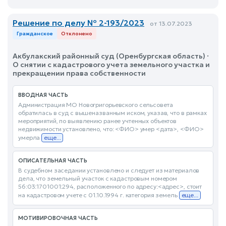
Решение по делу № 2-193/2023
от 13.07.2023
Гражданское
Отклонено
Акбулакский районный суд (Оренбургская область) ·
О снятии с кадастрового учета земельного участка и
прекращении права собственности
ВВОДНАЯ ЧАСТЬ
Администрация МО Новогригорьевского сельсовета
обратилась в суд с вышеназванным иском, указав, что в рамках
мероприятий, по выявлению ранее учтенных объектов
недвижимости установлено, что: <ФИО> умер <дата>, <ФИО>
умерла
еще...
ОПИСАТЕЛЬНАЯ ЧАСТЬ
В судебном заседании установлено и следует из материалов
дела, что земельный участок с кадастровым номером
56:03:1701001:294, расположенного по адресу:<адрес>, стоит
на кадастровом учете с 01.10.1994 г. категория земель
еще...
МОТИВИРОВОЧНАЯ ЧАСТЬ