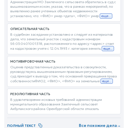
Администрация МО Заилечного сельсовета обратилась в суд с
вышеназванным иском, указав, что в рамках мероприятий, по
выявлению ранее учтенных объектов недвижимости
установлено, что: <ФИО> умер <дата>, <ФИО> умер
еще...
ОПИСАТЕЛЬНАЯ ЧАСТЬ
В судебном заседании установлено и следует из материалов
дела, что земельный участок с кадастровым номером
56:03:0401001:318, расположенного по адресу:<адрес> стоит
на кадастровом учете с 12.04.1993 г. категория земель
еще...
МОТИВИРОВОЧНАЯ ЧАСТЬ
Оценив представленные доказательства в совокупности,
руководствуясь вышеназванным правовым регулированием,
суд приходит к выводу о том, что оснований прекращения права
собственностиФИО2, <ФИО>, <ФИО> на земельные
еще...
РЕЗОЛЮТИВНАЯ ЧАСТЬ
В удовлетворении исковых требований администрации
муниципального образования Заилечный сельсовет
Акбулакского района Оренбургской области отказать
Все похожие дела
→
ПОЛНЫЙ ТЕКСТ