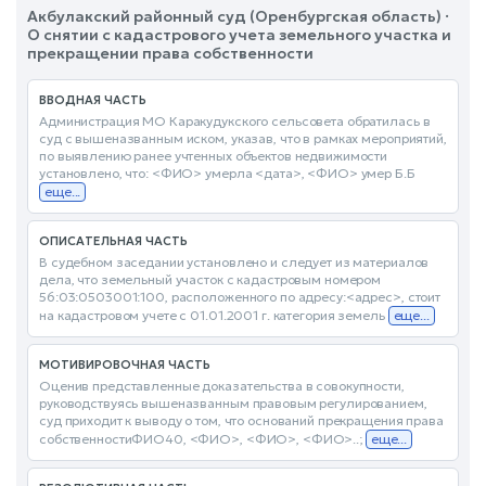
Акбулакский районный суд (Оренбургская область) ·
О снятии с кадастрового учета земельного участка и
прекращении права собственности
ВВОДНАЯ ЧАСТЬ
Администрация МО Каракудукского сельсовета обратилась в
суд с вышеназванным иском, указав, что в рамках мероприятий,
по выявлению ранее учтенных объектов недвижимости
установлено, что: <ФИО> умерла <дата>, <ФИО> умер Б.Б
еще...
ОПИСАТЕЛЬНАЯ ЧАСТЬ
В судебном заседании установлено и следует из материалов
дела, что земельный участок с кадастровым номером
56:03:0503001:100, расположенного по адресу:<адрес>, стоит
на кадастровом учете с 01.01.2001 г. категория земель
еще...
МОТИВИРОВОЧНАЯ ЧАСТЬ
Оценив представленные доказательства в совокупности,
руководствуясь вышеназванным правовым регулированием,
суд приходит к выводу о том, что оснований прекращения права
собственностиФИО40, <ФИО>, <ФИО>, <ФИО>..;
еще...