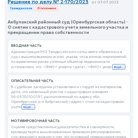
Решение по делу № 2-170/2023
от 07.07.2023
Гражданское
Отклонено
Акбулакский районный суд (Оренбургская область) ·
О снятии с кадастрового учета земельного участка и
прекращении права собственности
ВВОДНАЯ ЧАСТЬ
Администрация МО Тамдысайского сельсовета обратилась в
суд с вышеназванным иском, указав, что в рамках мероприятий,
по выявлению ранее учтенных объектов недвижимости
установлено, что: <ФИО> умерла <дата>, <ФИО> умер
еще...
ОПИСАТЕЛЬНАЯ ЧАСТЬ
В судебном заседании установлено и следует из материалов
дела, что земельный участок с кадастровым номером
56:03:1301001:97, расположенный по адресу обл.
Оренбургская, р-н Акбулакский,<адрес> стоит на кадастровом
учете
еще...
МОТИВИРОВОЧНАЯ ЧАСТЬ
Оценив представленные доказательства в совокупности,
руководствуясь вышеназванным правовым регулированием,
суд приходит к выводу о том, что оснований прекращения права