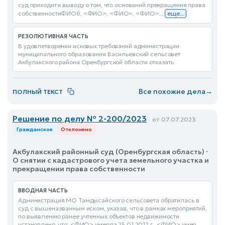
суд приходит к выводу о том, что оснований прекращения права
собственностиФИО6, <ФИО>, <ФИО>, <ФИО>..;
еще...
РЕЗОЛЮТИВНАЯ ЧАСТЬ
В удовлетворении исковых требований администрации
муниципального образования Васильевский сельсовет
Акбулакского района Оренбургской области отказать
Все похожие дела
→
ПОЛНЫЙ ТЕКСТ
Решение по делу № 2-200/2023
от 07.07.2023
Гражданское
Отклонено
Акбулакский районный суд (Оренбургская область) ·
О снятии с кадастрового учета земельного участка и
прекращении права собственности
ВВОДНАЯ ЧАСТЬ
Администрация МО Тамдысайского сельсовета обратилась в
суд с вышеназванным иском, указав, что в рамках мероприятий,
по выявлению ранее учтенных объектов недвижимости
установлено, что: <ФИО> умерла 25.01.2012 г., <ФИО> умер