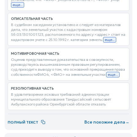
еще...
ОПИСАТЕЛЬНАЯ ЧАСТЬ
В судебном заседании установлено и следует из материалов
дела, что земельный участок с кадастровым номером
56:03:1301001:123, расположенного по адресу:<адрес> стоит на
кадастровом учете с 25.10.1992 г. категория земель
еще...
МОТИВИРОВОЧНАЯ ЧАСТЬ
Оценив представленные доказательства в совокупности,
руководствуясь вышеназванным правовым регулированием,
суд приходит к выводу о том, что оснований прекращения права
собственностиФИО4, <ФИО> на земельные участки
еще...
РЕЗОЛЮТИВНАЯ ЧАСТЬ
В удовлетворении исковых требований администрации
муниципального образования Тамдысайский сельсовет
Акбулакского района Оренбургской области отказать
Все похожие дела
→
ПОЛНЫЙ ТЕКСТ