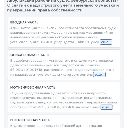
Акбулакский районный суд (Оренбургская область) ·
О снятии с кадастрового учета земельного участка и
прекращении права собственности
ВВОДНАЯ ЧАСТЬ
Администрация МО Заилечного сельсовета обратилась в суд с
вышеназванным иском, указав, что в рамках мероприятий, по
выявлению ранее учтенных объектов недвижимости
установлено, что: <ФИО> умер <дата>, <ФИО> умер
еще...
ОПИСАТЕЛЬНАЯ ЧАСТЬ
В судебном заседании установлено и следует из материалов
дела, что земельный участок с кадастровым номером
56:03:0401001:318, расположенного по адресу:<адрес> стоит
на кадастровом учете с <дата> категория земель
еще...
МОТИВИРОВОЧНАЯ ЧАСТЬ
Оценив представленные доказательства в совокупности,
руководствуясь вышеназванным правовым регулированием,
суд приходит к выводу о том, что оснований прекращения права
собственностиФИО5, <ФИО>, <ФИО> на земельные
еще...
РЕЗОЛЮТИВНАЯ ЧАСТЬ
В удовлетворении исковых требований администрации