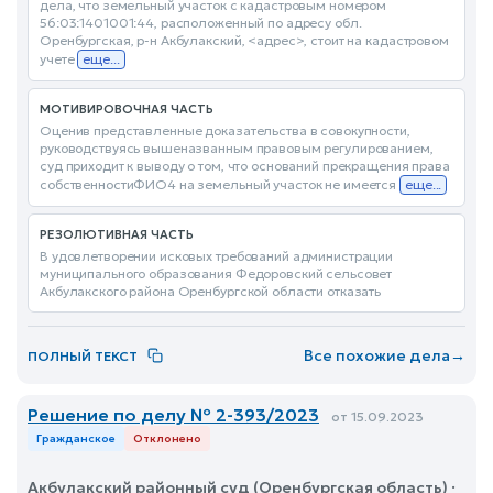
дела, что земельный участок с кадастровым номером
56:03:1401001:44, расположенный по адресу обл.
Оренбургская, р-н Акбулакский, <адрес>, стоит на кадастровом
учете
еще...
МОТИВИРОВОЧНАЯ ЧАСТЬ
Оценив представленные доказательства в совокупности,
руководствуясь вышеназванным правовым регулированием,
суд приходит к выводу о том, что оснований прекращения права
собственностиФИО4 на земельный участок не имеется
еще...
РЕЗОЛЮТИВНАЯ ЧАСТЬ
В удовлетворении исковых требований администрации
муниципального образования Федоровский сельсовет
Акбулакского района Оренбургской области отказать
Все похожие дела
→
ПОЛНЫЙ ТЕКСТ
Решение по делу № 2-393/2023
от 15.09.2023
Гражданское
Отклонено
Акбулакский районный суд (Оренбургская область) ·