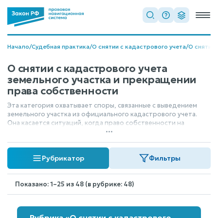
Начало
/
Судебная практика
/
О снятии с кадастрового учета
/
О снятии 
О снятии с кадастрового учета
земельного участка и прекращении
права собственности
Эта категория охватывает споры, связанные с выведением
земельного участка из официального кадастрового учета.
Она касается ситуаций, когда право собственности на
...
участок прекращается по различным основаниям —
например, из-за утраты объекта, изменения его статуса или
по решению суда. Судебные акты здесь рассматривают
Рубрикатор
Фильтры
вопросы законности таких действий.
Показано: 1–25 из 48 (в рубрике: 48)
Рубрика «О снятии с кадастрового