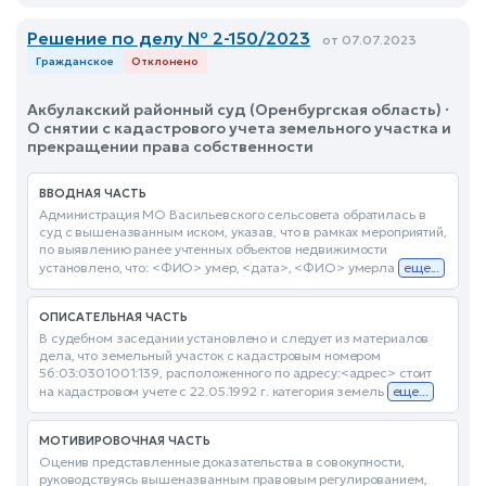
Решение по делу № 2-150/2023
от 07.07.2023
Гражданское
Отклонено
Акбулакский районный суд (Оренбургская область) ·
О снятии с кадастрового учета земельного участка и
прекращении права собственности
ВВОДНАЯ ЧАСТЬ
Администрация МО Васильевского сельсовета обратилась в
суд с вышеназванным иском, указав, что в рамках мероприятий,
по выявлению ранее учтенных объектов недвижимости
установлено, что: <ФИО> умер, <дата>, <ФИО> умерла
еще...
ОПИСАТЕЛЬНАЯ ЧАСТЬ
В судебном заседании установлено и следует из материалов
дела, что земельный участок с кадастровым номером
56:03:0301001:139, расположенного по адресу:<адрес> стоит
на кадастровом учете с 22.05.1992 г. категория земель
еще...
МОТИВИРОВОЧНАЯ ЧАСТЬ
Оценив представленные доказательства в совокупности,
руководствуясь вышеназванным правовым регулированием,