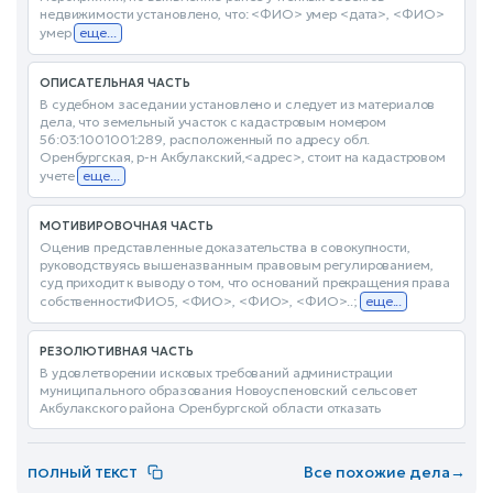
недвижимости установлено, что: <ФИО> умер <дата>, <ФИО>
умер
еще...
ОПИСАТЕЛЬНАЯ ЧАСТЬ
В судебном заседании установлено и следует из материалов
дела, что земельный участок с кадастровым номером
56:03:1001001:289, расположенный по адресу обл.
Оренбургская, р-н Акбулакский,<адрес>, стоит на кадастровом
учете
еще...
МОТИВИРОВОЧНАЯ ЧАСТЬ
Оценив представленные доказательства в совокупности,
руководствуясь вышеназванным правовым регулированием,
суд приходит к выводу о том, что оснований прекращения права
собственностиФИО5, <ФИО>, <ФИО>, <ФИО>..;
еще...
РЕЗОЛЮТИВНАЯ ЧАСТЬ
В удовлетворении исковых требований администрации
муниципального образования Новоуспеновский сельсовет
Акбулакского района Оренбургской области отказать
Все похожие дела
→
ПОЛНЫЙ ТЕКСТ