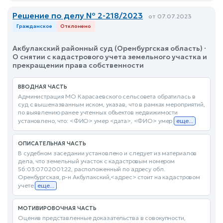
Решение по делу № 2-218/2023
от 07.07.2023
Гражданское
Отклонено
Акбулакский районный суд (Оренбургская область) ·
О снятии с кадастрового учета земельного участка и
прекращении права собственности
ВВОДНАЯ ЧАСТЬ
Администрация МО Карасаевского сельсовета обратилась в
суд с вышеназванным иском, указав, что в рамках мероприятий,
по выявлению ранее учтенных объектов недвижимости
установлено, что: <ФИО> умер <дата>, <ФИО> умер
еще...
ОПИСАТЕЛЬНАЯ ЧАСТЬ
В судебном заседании установлено и следует из материалов
дела, что земельный участок с кадастровым номером
56:03:0702001:22, расположенный по адресу обл.
Оренбургская, р-н Акбулакский,<адрес> стоит на кадастровом
учете
еще...
МОТИВИРОВОЧНАЯ ЧАСТЬ
Оценив представленные доказательства в совокупности,