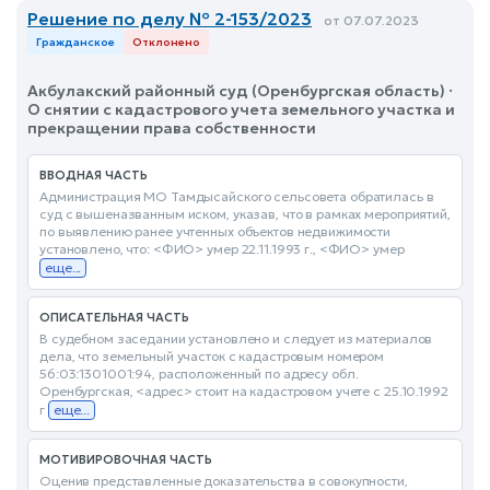
Решение по делу № 2-153/2023
от 07.07.2023
Гражданское
Отклонено
Акбулакский районный суд (Оренбургская область) ·
О снятии с кадастрового учета земельного участка и
прекращении права собственности
ВВОДНАЯ ЧАСТЬ
Администрация МО Тамдысайского сельсовета обратилась в
суд с вышеназванным иском, указав, что в рамках мероприятий,
по выявлению ранее учтенных объектов недвижимости
установлено, что: <ФИО> умер 22.11.1993 г., <ФИО> умер
еще...
ОПИСАТЕЛЬНАЯ ЧАСТЬ
В судебном заседании установлено и следует из материалов
дела, что земельный участок с кадастровым номером
56:03:1301001:94, расположенный по адресу обл.
Оренбургская, <адрес> стоит на кадастровом учете с 25.10.1992
г
еще...
МОТИВИРОВОЧНАЯ ЧАСТЬ
Оценив представленные доказательства в совокупности,