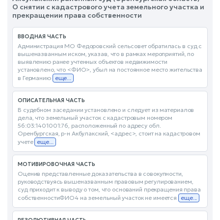
О снятии с кадастрового учета земельного участка и
прекращении права собственности
ВВОДНАЯ ЧАСТЬ
Администрация МО Федоровский сельсовет обратилась в суд с
вышеназванным иском, указав, что в рамках мероприятий, по
выявлению ранее учтенных объектов недвижимости
установлено, что <ФИО>, убыл на постоянное место жительства
в Германию
еще...
ОПИСАТЕЛЬНАЯ ЧАСТЬ
В судебном заседании установлено и следует из материалов
дела, что земельный участок с кадастровым номером
56:03:1401001:76, расположенный по адресу обл.
Оренбургская, р-н Акбулакский, <адрес>, стоит на кадастровом
учете
еще...
МОТИВИРОВОЧНАЯ ЧАСТЬ
Оценив представленные доказательства в совокупности,
руководствуясь вышеназванным правовым регулированием,
суд приходит к выводу о том, что оснований прекращения права
собственностиФИО4 на земельный участок не имеется
еще...