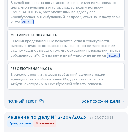
В судебном заседании установлено и следует из материалов
дела, что земельный участок с кадастровым номером
56:03:1401001:24, расположенный по адресу обл.
Оренбургская, р-н Акбулакский, <адрес>, стоит на кадастровом
учете
еще...
МОТИВИРОВОЧНАЯ ЧАСТЬ
Оценив представленные доказательства в совокупности,
руководствуясь вышеназванным правовым регулированием,
суд приходит к выводу о том, что оснований прекращения права
собственностиФИО4 на земельный участок не имеется
еще...
РЕЗОЛЮТИВНАЯ ЧАСТЬ
В удовлетворении исковых требований администрации
муниципального образования Федоровский сельсовет
Акбулакского района Оренбургской области отказать
Все похожие дела
→
ПОЛНЫЙ ТЕКСТ
Решение по делу № 2-204/2023
от 21.07.2023
Гражданское
Отклонено