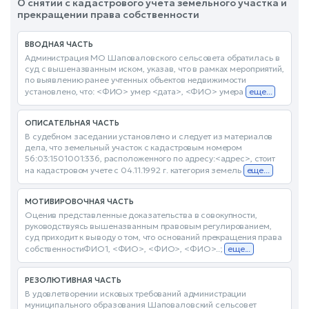
О снятии с кадастрового учета земельного участка и
прекращении права собственности
ВВОДНАЯ ЧАСТЬ
Администрация МО Шаповаловского сельсовета обратилась в
суд с вышеназванным иском, указав, что в рамках мероприятий,
по выявлению ранее учтенных объектов недвижимости
установлено, что: <ФИО> умер <дата>, <ФИО> умера
еще...
ОПИСАТЕЛЬНАЯ ЧАСТЬ
В судебном заседании установлено и следует из материалов
дела, что земельный участок с кадастровым номером
56:03:1501001:336, расположенного по адресу:<адрес>, стоит
на кадастровом учете с 04.11.1992 г. категория земель
еще...
МОТИВИРОВОЧНАЯ ЧАСТЬ
Оценив представленные доказательства в совокупности,
руководствуясь вышеназванным правовым регулированием,
суд приходит к выводу о том, что оснований прекращения права
собственностиФИО1, <ФИО>, <ФИО>, <ФИО>..;
еще...
РЕЗОЛЮТИВНАЯ ЧАСТЬ
В удовлетворении исковых требований администрации
муниципального образования Шаповаловский сельсовет