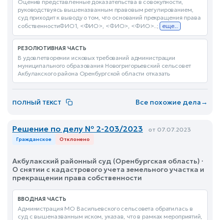
Оценив представленные доказательства в совокупности,
руководствуясь вышеназванным правовым регулированием,
суд приходит к выводу о том, что оснований прекращения права
собственностиФИО1, <ФИО>, <ФИО>, <ФИО>..;
еще...
РЕЗОЛЮТИВНАЯ ЧАСТЬ
В удовлетворении исковых требований администрации
муниципального образования Новогригорьевский сельсовет
Акбулакского района Оренбургской области отказать
Все похожие дела
→
ПОЛНЫЙ ТЕКСТ
Решение по делу № 2-203/2023
от 07.07.2023
Гражданское
Отклонено
Акбулакский районный суд (Оренбургская область) ·
О снятии с кадастрового учета земельного участка и
прекращении права собственности
ВВОДНАЯ ЧАСТЬ
Администрация МО Васильевского сельсовета обратилась в
суд с вышеназванным иском, указав, что в рамках мероприятий,