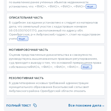
по выявлению ранее учтенных объектов недвижимости
установлено, что: <ФИО>, <ФИО>, <ФИО>, <ФИО>
еще...
ОПИСАТЕЛЬНАЯ ЧАСТЬ
В судебном заседании установлено и следует из материалов
дела, что земельный участок с кадастровым номером
56:03:0301001:170, расположенный по адресу обл.
Оренбургская, р-н Акбулакский,<адрес>, стоит на кадастровом
учете
еще...
МОТИВИРОВОЧНАЯ ЧАСТЬ
Оценив представленные доказательства в совокупности,
руководствуясь вышеназванным правовым регулированием,
суд приходит к выводу о том, что оснований прекращения права
собственностиФИО4, <ФИО>, <ФИО>, <ФИО>..;
еще...
РЕЗОЛЮТИВНАЯ ЧАСТЬ
В удовлетворении исковых требований администрации
муниципального образования Васильевский сельсовет
Акбулакского района Оренбургской области отказать
Все похожие дела
→
ПОЛНЫЙ ТЕКСТ