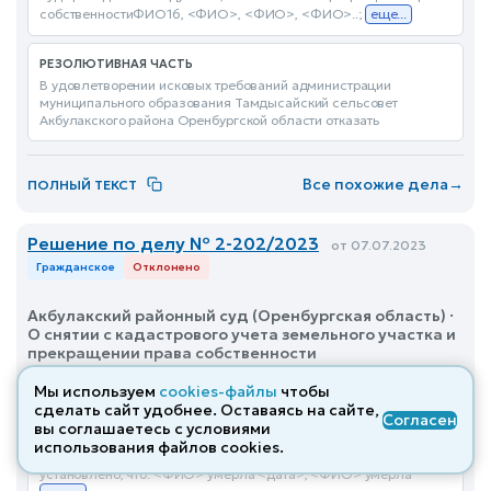
собственностиФИО16, <ФИО>, <ФИО>, <ФИО>..;
еще...
РЕЗОЛЮТИВНАЯ ЧАСТЬ
В удовлетворении исковых требований администрации
муниципального образования Тамдысайский сельсовет
Акбулакского района Оренбургской области отказать
Все похожие дела
→
ПОЛНЫЙ ТЕКСТ
Решение по делу № 2-202/2023
от 07.07.2023
Гражданское
Отклонено
Акбулакский районный суд (Оренбургская область) ·
О снятии с кадастрового учета земельного участка и
прекращении права собственности
Мы используем
cookies-файлы
чтобы
ВВОДНАЯ ЧАСТЬ
сделать сайт удобнее. Оставаясь на сайте,
Согласен
Администрация МО Сагарчинского сельсовета обратилась в
вы соглашаетесь с условиями
суд с вышеназванным иском, указав, что в рамках мероприятий,
использования файлов cооkies.
по выявлению ранее учтенных объектов недвижимости
установлено, что: <ФИО> умерла <дата>, <ФИО> умерла