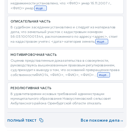
недвижимости установлено, что: <ФИО> умер 16.11.2007 г.,
<ФИО> умер
еще...
ОПИСАТЕЛЬНАЯ ЧАСТЬ
В судебном заседании установлено и следует из материалов
дела, что земельный участок с кадастровым номером
56:03:1001001:344, расположенного по адресу:<адрес>, стоит
на кадастровом учете с <дата> категория земель
еще...
МОТИВИРОВОЧНАЯ ЧАСТЬ
Оценив представленные доказательства в совокупности,
руководствуясь вышеназванным правовым регулированием,
суд приходит к выводу о том, что оснований прекращения права
собственностиФИО14, <ФИО>, <ФИО>, <ФИО>..;
еще...
РЕЗОЛЮТИВНАЯ ЧАСТЬ
В удовлетворении исковых требований администрации
муниципального образования Новоуспеновский сельсовет
Акбулакского района Оренбургской области отказать
Все похожие дела
→
ПОЛНЫЙ ТЕКСТ