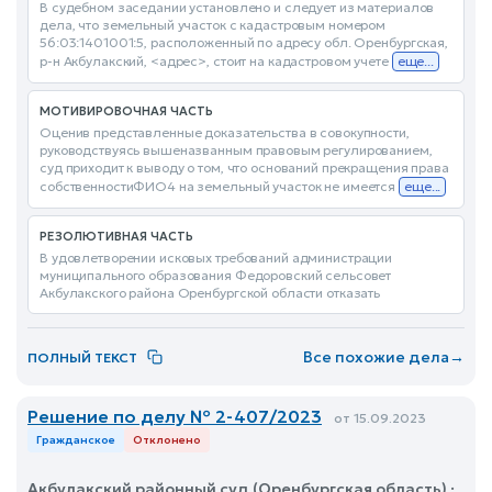
В судебном заседании установлено и следует из материалов
дела, что земельный участок с кадастровым номером
56:03:1401001:5, расположенный по адресу обл. Оренбургская,
р-н Акбулакский, <адрес>, стоит на кадастровом учете
еще...
МОТИВИРОВОЧНАЯ ЧАСТЬ
Оценив представленные доказательства в совокупности,
руководствуясь вышеназванным правовым регулированием,
суд приходит к выводу о том, что оснований прекращения права
собственностиФИО4 на земельный участок не имеется
еще...
РЕЗОЛЮТИВНАЯ ЧАСТЬ
В удовлетворении исковых требований администрации
муниципального образования Федоровский сельсовет
Акбулакского района Оренбургской области отказать
Все похожие дела
→
ПОЛНЫЙ ТЕКСТ
Решение по делу № 2-407/2023
от 15.09.2023
Гражданское
Отклонено
Акбулакский районный суд (Оренбургская область) ·