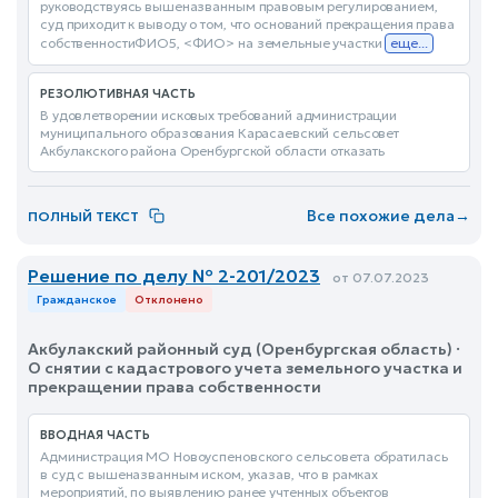
руководствуясь вышеназванным правовым регулированием,
суд приходит к выводу о том, что оснований прекращения права
собственностиФИО5, <ФИО> на земельные участки
еще...
РЕЗОЛЮТИВНАЯ ЧАСТЬ
В удовлетворении исковых требований администрации
муниципального образования Карасаевский сельсовет
Акбулакского района Оренбургской области отказать
Все похожие дела
→
ПОЛНЫЙ ТЕКСТ
Решение по делу № 2-201/2023
от 07.07.2023
Гражданское
Отклонено
Акбулакский районный суд (Оренбургская область) ·
О снятии с кадастрового учета земельного участка и
прекращении права собственности
ВВОДНАЯ ЧАСТЬ
Администрация МО Новоуспеновского сельсовета обратилась
в суд с вышеназванным иском, указав, что в рамках
мероприятий, по выявлению ранее учтенных объектов