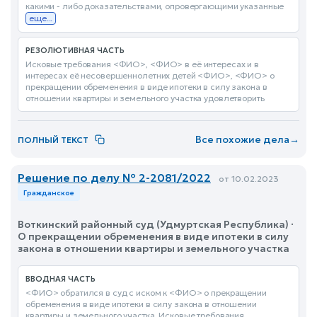
какими - либо доказательствами, опровергающими указанные
еще...
РЕЗОЛЮТИВНАЯ ЧАСТЬ
Исковые требования <ФИО>, <ФИО> в её интересах и в
интересах её несовершеннолетних детей <ФИО>, <ФИО> о
прекращении обременения в виде ипотеки в силу закона в
отношении квартиры и земельного участка удовлетворить
Все похожие дела
→
ПОЛНЫЙ ТЕКСТ
Решение по делу № 2-2081/2022
от 10.02.2023
Гражданское
Воткинский районный суд (Удмуртская Республика) ·
О прекращении обременения в виде ипотеки в силу
закона в отношении квартиры и земельного участка
ВВОДНАЯ ЧАСТЬ
<ФИО> обратился в суд с иском к <ФИО> о прекращении
обременения в виде ипотеки в силу закона в отношении
квартиры и земельного участка. Исковые требования