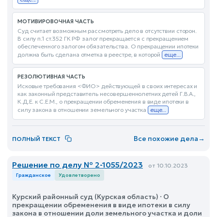
МОТИВИРОВОЧНАЯ ЧАСТЬ
Суд считает возможным рассмотреть дело в отсутствии сторон.
В силу п.1 ст.352 ГК РФ залог прекращается с прекращением
обеспеченного залогом обязательства. О прекращении ипотеки
должна быть сделана отметка в реестре, в которой
еще...
РЕЗОЛЮТИВНАЯ ЧАСТЬ
Исковые требования <ФИО> действующей в своих интересах и
как законный представитель несовершеннолетних детей Г.В.А.,
К.Д.Е. к С.Е.М., о прекращении обременения в виде ипотеки в
силу закона в отношении земельного участка
еще...
Все похожие дела
→
ПОЛНЫЙ ТЕКСТ
Решение по делу № 2-1055/2023
от 10.10.2023
Гражданское
Удовлетворено
Курский районный суд (Курская область) · О
прекращении обременения в виде ипотеки в силу
закона в отношении доли земельного участка и доли