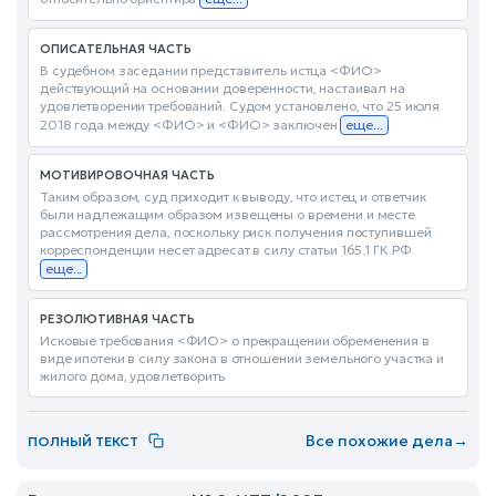
ОПИСАТЕЛЬНАЯ ЧАСТЬ
В судебном заседании представитель истца <ФИО>
действующий на основании доверенности, настаивал на
удовлетворении требований. Судом установлено, что 25 июля
2018 года между <ФИО> и <ФИО> заключен
еще...
МОТИВИРОВОЧНАЯ ЧАСТЬ
Таким образом, суд приходит к выводу, что истец и ответчик
были надлежащим образом извещены о времени и месте
рассмотрения дела, поскольку риск получения поступившей
корреспонденции несет адресат в силу статьи 165.1 ГК РФ
еще...
РЕЗОЛЮТИВНАЯ ЧАСТЬ
Исковые требования <ФИО> о прекращении обременения в
виде ипотеки в силу закона в отношении земельного участка и
жилого дома, удовлетворить
Все похожие дела
→
ПОЛНЫЙ ТЕКСТ