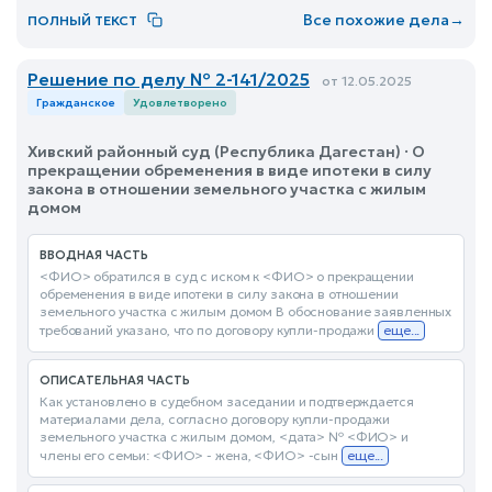
Все похожие дела
→
ПОЛНЫЙ ТЕКСТ
Решение по делу № 2-141/2025
от 12.05.2025
Гражданское
Удовлетворено
Хивский районный суд (Республика Дагестан) · О
прекращении обременения в виде ипотеки в силу
закона в отношении земельного участка с жилым
домом
ВВОДНАЯ ЧАСТЬ
<ФИО> обратился в суд с иском к <ФИО> о прекращении
обременения в виде ипотеки в силу закона в отношении
земельного участка с жилым домом В обоснование заявленных
требований указано, что по договору купли-продажи
еще...
ОПИСАТЕЛЬНАЯ ЧАСТЬ
Как установлено в судебном заседании и подтверждается
материалами дела, согласно договору купли-продажи
земельного участка с жилым домом, <дата> № <ФИО> и
члены его семьи: <ФИО> - жена, <ФИО> -сын
еще...