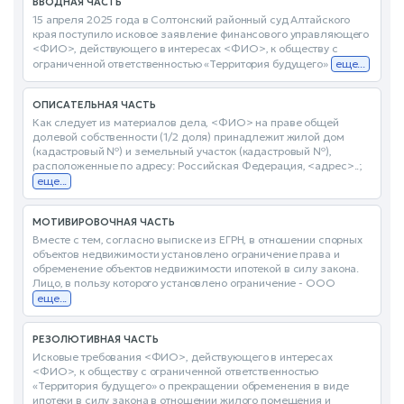
ВВОДНАЯ ЧАСТЬ
15 апреля 2025 года в Солтонский районный суд Алтайского
края поступило исковое заявление финансового управляющего
<ФИО>, действующего в интересах <ФИО>, к обществу с
ограниченной ответственностью «Территория будущего»
еще...
ОПИСАТЕЛЬНАЯ ЧАСТЬ
Как следует из материалов дела, <ФИО> на праве общей
долевой собственности (1/2 доля) принадлежит жилой дом
(кадастровый №) и земельный участок (кадастровый №),
расположенные по адресу: Российская Федерация, <адрес>..;
еще...
МОТИВИРОВОЧНАЯ ЧАСТЬ
Вместе с тем, согласно выписке из ЕГРН, в отношении спорных
объектов недвижимости установлено ограничение права и
обременение объектов недвижимости ипотекой в силу закона.
Лицо, в пользу которого установлено ограничение - ООО
еще...
РЕЗОЛЮТИВНАЯ ЧАСТЬ
Исковые требования <ФИО>, действующего в интересах
<ФИО>, к обществу с ограниченной ответственностью
«Территория будущего» о прекращении обременения в виде
ипотеки в силу закона в отношении жилого помещения и