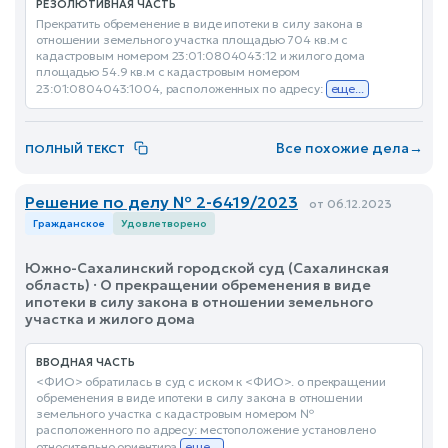
РЕЗОЛЮТИВНАЯ ЧАСТЬ
Прекратить обременение в виде ипотеки в силу закона в
отношении земельного участка площадью 704 кв.м с
кадастровым номером 23:01:0804043:12 и жилого дома
площадью 54.9 кв.м с кадастровым номером
23:01:0804043:1004, расположенных по адресу:
еще...
Все похожие дела
→
ПОЛНЫЙ ТЕКСТ
Решение по делу № 2-6419/2023
от 06.12.2023
Гражданское
Удовлетворено
Южно-Сахалинский городской суд (Сахалинская
область) · О прекращении обременения в виде
ипотеки в силу закона в отношении земельного
участка и жилого дома
ВВОДНАЯ ЧАСТЬ
<ФИО> обратилась в суд с иском к <ФИО>. о прекращении
обременения в виде ипотеки в силу закона в отношении
земельного участка с кадастровым номером №
расположенного по адресу: местоположение установлено
относительно ориентира
еще...