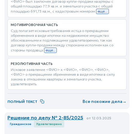
<ФИО> был заключен договор купли-продажи квартиры с
общей площадью 77,9 кв.м. и земельного участка с общей
площадью 691,73 кв.м., с кадастровым номером
еще...
МОТИВИРОВОЧНАЯ ЧАСТЬ
Суд полагает исковые требования истца о прекращении
обременения в виде ипотеки на недвижимое имущество
обоснованными и подлежащими удовлетворению, так как
договор купли-продажи между сторонами исполнен как со
стороны продавца
еще...
РЕЗОЛЮТИВНАЯ ЧАСТЬ
Исковое заявление <ФИО> к <ФИО>, <ФИО>, <ФИО>,
<ФИО> о прекращении обременения в виде ипотеки в силу
закона в отношении квартиры и земельного участка,
удовлетворить
Все похожие дела
→
ПОЛНЫЙ ТЕКСТ
Решение по делу № 2-85/2025
от 12.03.2025
Гражданское
Удовлетворено