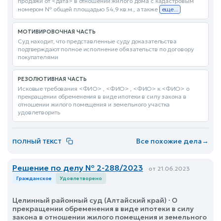
продажи от <дата> в отношении жилого дома с кадастровым
номером № общей площадью 54,9 кв.м., а также
еще...
МОТИВИРОВОЧНАЯ ЧАСТЬ
Суд находит, что представленные суду доказательства
подтверждают полное исполнение обязательств по договору
покупателями
РЕЗОЛЮТИВНАЯ ЧАСТЬ
Исковые требования <ФИО> , <ФИО> , <ФИО> к <ФИО> о
прекращении обременения в виде ипотеки в силу закона в
отношении жилого помещения и земельного участка
удовлетворить
Все похожие дела
→
ПОЛНЫЙ ТЕКСТ
Решение по делу № 2-288/2023
от 21.06.2023
Гражданское
Удовлетворено
Целинный районный суд (Алтайский край) · О
прекращении обременения в виде ипотеки в силу
закона в отношении жилого помещения и земельного