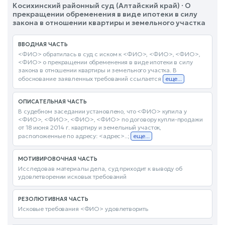
Косихинский районный суд (Алтайский край) · О
прекращении обременения в виде ипотеки в силу
закона в отношении квартиры и земельного участка
ВВОДНАЯ ЧАСТЬ
<ФИО> обратилась в суд с иском к <ФИО>, <ФИО>, <ФИО>,
<ФИО> о прекращении обременения в виде ипотеки в силу
закона в отношении квартиры и земельного участка. В
обоснование заявленных требований ссылается
еще...
ОПИСАТЕЛЬНАЯ ЧАСТЬ
В судебном заседании установлено, что <ФИО> купила у
<ФИО>, <ФИО>, <ФИО>, <ФИО> по договору купли-продажи
от 18 июня 2014 г. квартиру и земельный участок,
расположенные по адресу: <адрес>..;
еще...
МОТИВИРОВОЧНАЯ ЧАСТЬ
Исследовав материалы дела, суд приходит к выводу об
удовлетворении исковых требований
РЕЗОЛЮТИВНАЯ ЧАСТЬ
Исковые требования <ФИО> удовлетворить