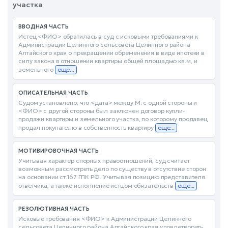
участка
ВВОДНАЯ ЧАСТЬ
Истец <ФИО> обратилась в суд с исковыми требованиями к
Администрации Целинного сельсовета Целинного района
Алтайского края о прекращении обременения в виде ипотеки в
силу закона в отношении квартиры общей площадью кв.м, и
земельного
еще...
ОПИСАТЕЛЬНАЯ ЧАСТЬ
Судом установлено, что <дата> между М. с одной стороны и
<ФИО> с другой стороны был заключен договор купли-
продажи квартиры и земельного участка, по которому продавец
продал покупателю в собственность квартиру
еще...
МОТИВИРОВОЧНАЯ ЧАСТЬ
Учитывая характер спорных правоотношений, суд считает
возможным рассмотреть дело по существу в отсутствие сторон
на основании ст.167 ГПК РФ. Учитывая позицию представителя
ответчика, а также исполнение истцом обязательств
еще...
РЕЗОЛЮТИВНАЯ ЧАСТЬ
Исковые требования <ФИО> к Администрации Целинного
сельсовета Целинного района Алтайского края удовлетворить