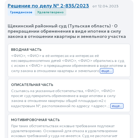
Решение по делу № 2-835/2023
от 12.04.2023
Гражданское
Удовлетворено
Щекинский районный суд (Тульская область) · О
прекращении обременения в виде ипотеки в силу
закона в отношении квартиры и земельного участка
ВВОДНАЯ ЧАСТЬ
<ФИО>, <ФИО> в её интересах и в интересах её
несовершеннолетних детей <ФИО>, <ФИО> обратились в суд
с иском к <ФИО> о прекращении обременения в виде ипотеки в
силу закона в отношении квартиры и земельного
еще...
ОПИСАТЕЛЬНАЯ ЧАСТЬ
Ссылаясь на указанные обстоятельства, <ФИО>, <ФИО>
просят суд прекратить обременение в виде ипотеки в силу
закона в отношении квартиры общей площадью м2 с
кадастровым №, расположенной по адресу: <адрес>..;
еще...
МОТИВИРОВОЧНАЯ ЧАСТЬ
При таких обстоятельствах исковые требования подлежат
удовлетворению. Оснований для отказа в удовлетворении
исковых требований у суда не имеется. Суд не располагает