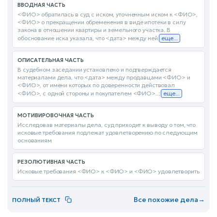
ВВОДНАЯ ЧАСТЬ
<ФИО> обратилась в суд с иском, уточненным иском к <ФИО>,
<ФИО> о прекращении обременения в виде ипотеки в силу
закона в отношении квартиры и земельного участка. В
обоснование иска указала, что <дата> между ней
еще...
ОПИСАТЕЛЬНАЯ ЧАСТЬ
В судебном заседании установлено и подтверждается
материалами дела, что <дата> между продавцами <ФИО> и
<ФИО>, от имени которых по доверенности действовал
<ФИО>, с одной стороны и покупателем <ФИО>..;
еще...
МОТИВИРОВОЧНАЯ ЧАСТЬ
Исследовав материалы дела, суд приходит к выводу о том, что
исковые требования подлежат удовлетворению по следующим
основаниям
РЕЗОЛЮТИВНАЯ ЧАСТЬ
Исковые требования <ФИО> к <ФИО> и <ФИО> удовлетворить
Все похожие дела
→
ПОЛНЫЙ ТЕКСТ