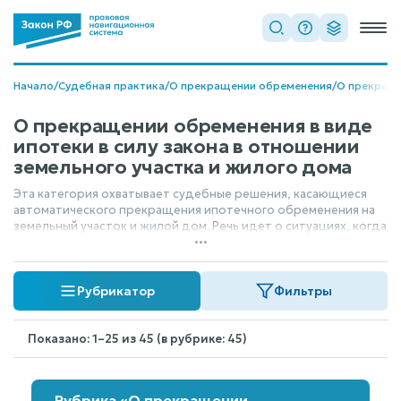
Начало
/
Судебная практика
/
О прекращении обременения
/
О прекраще
О прекращении обременения в виде
ипотеки в силу закона в отношении
земельного участка и жилого дома
Эта категория охватывает судебные решения, касающиеся
автоматического прекращения ипотечного обременения на
земельный участок и жилой дом. Речь идет о ситуациях, когда
...
закон сам по себе приводит к снятию залога, например, при
определенных обстоятельствах, предусмотренных
законодательством. Здесь фиксируются правовые
Рубрикатор
Фильтры
последствия такого прекращения обременения.
Показано: 1–25 из 45 (в рубрике: 45)
Рубрика «О прекращении