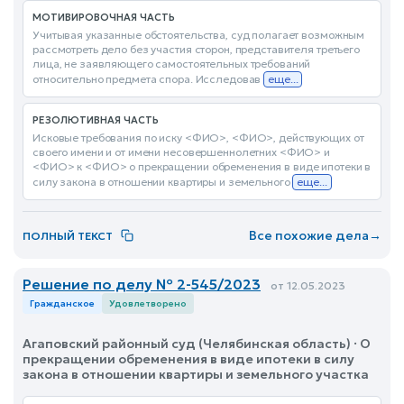
МОТИВИРОВОЧНАЯ ЧАСТЬ
Учитывая указанные обстоятельства, суд полагает возможным
рассмотреть дело без участия сторон, представителя третьего
лица, не заявляющего самостоятельных требований
относительно предмета спора. Исследовав
еще...
РЕЗОЛЮТИВНАЯ ЧАСТЬ
Исковые требования по иску <ФИО>, <ФИО>, действующих от
своего имени и от имени несовершеннолетних <ФИО> и
<ФИО> к <ФИО> о прекращении обременения в виде ипотеки в
силу закона в отношении квартиры и земельного
еще...
Все похожие дела
→
ПОЛНЫЙ ТЕКСТ
Решение по делу № 2-545/2023
от 12.05.2023
Гражданское
Удовлетворено
Агаповский районный суд (Челябинская область) · О
прекращении обременения в виде ипотеки в силу
закона в отношении квартиры и земельного участка