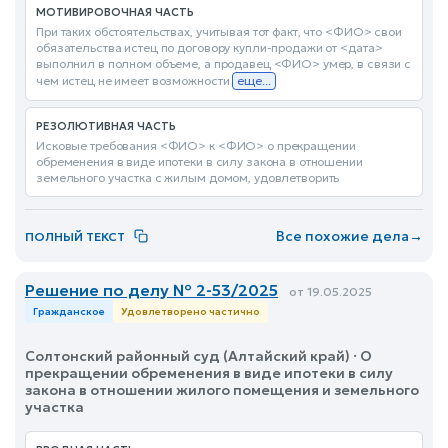
МОТИВИРОВОЧНАЯ ЧАСТЬ
При таких обстоятельствах, учитывая тот факт, что <ФИО> свои
обязательства истец по договору купли-продажи от <дата>
выполнил в полном объеме, а продавец <ФИО> умер, в связи с
чем истец не имеет возможности
еще...
РЕЗОЛЮТИВНАЯ ЧАСТЬ
Исковые требования <ФИО> к <ФИО> о прекращении
обременения в виде ипотеки в силу закона в отношении
земельного участка с жилым домом, удовлетворить
Все похожие дела
→
ПОЛНЫЙ ТЕКСТ
Решение по делу № 2-53/2025
от 19.05.2025
Гражданское
Удовлетворено частично
Солтонский районный суд (Алтайский край) · О
прекращении обременения в виде ипотеки в силу
закона в отношении жилого помещения и земельного
участка