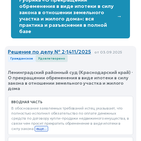
обременения в виде ипотеки в силу
закона в отношении земельного
→
участка и жилого дома»: вся
практика и разъяснения в полной
базе
Решение по делу № 2-1411/2025
от 03.09.2025
Гражданское
Удовлетворено
Ленинградский районный суд (Краснодарский край) ·
О прекращении обременения в виде ипотеки в силу
закона в отношении земельного участка и жилого
дома
ВВОДНАЯ ЧАСТЬ
В обоснование заявленных требований истец указывает, что
полностью исполнил обязательство по оплате денежных
средств по договору купли-продажи недвижимого имущества, в
связи чем просит прекратить обременение в виде ипотеки в
силу закона
еще...