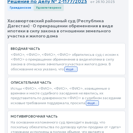
Решение по делу № 2-1177/2023
от 26.10.2023
Гражданское
Удовлетворено
Хасавюртовский районный суд (Республика
Дагестан) · О прекращении обременения в виде
ипотеки в силу закона в отношении земельного
участка и жилого дома
ВВОДНАЯ ЧАСТЬ
<ФИО>, <ФИО>, <ФИО>, <ФИО> обратились в суд с иском к
<ФИО> о прекращении обременения в виде ипотеки в силу
закона в отношении земельного участка и жилого дома. В
обоснование иска указано, что
еще...
ОПИСАТЕЛЬНАЯ ЧАСТЬ
Истцы <ФИО>, <ФИО>, <ФИО>, <ФИО>, извещенные о
времени и месте судебного заседания не явились, их
представитель по доверенности <ФИО> в судебном заседании
исковые требования поддержала, просила
еще...
МОТИВИРОВОЧНАЯ ЧАСТЬ
На основании изложенного суд приходит к выводу, что
поскольку обязательства по договору купли-продажи от <дата>
сторонами исполнены в полном объеме, что является