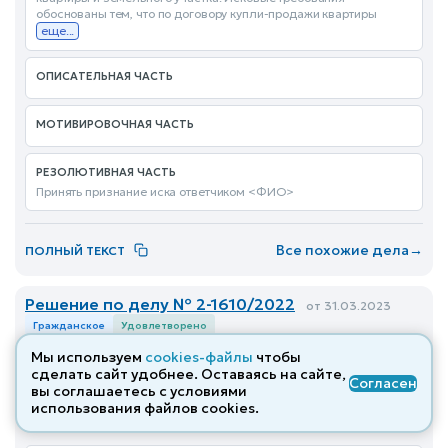
обоснованы тем, что по договору купли-продажи квартиры
еще...
ОПИСАТЕЛЬНАЯ ЧАСТЬ
МОТИВИРОВОЧНАЯ ЧАСТЬ
РЕЗОЛЮТИВНАЯ ЧАСТЬ
Принять признание иска ответчиком <ФИО>
Все похожие дела
→
ПОЛНЫЙ ТЕКСТ
Решение по делу № 2-1610/2022
от 31.03.2023
Гражданское
Удовлетворено
Мы используем
cookies-файлы
чтобы
Ленинградский районный суд (Краснодарский край) ·
сделать сайт удобнее. Оставаясь на сайте,
Согласен
О прекращении обременения виде ипотеки в силу
вы соглашаетесь с условиями
закона в отношении земельного участка с
использования файлов cооkies.
расположенным на нем домовладением