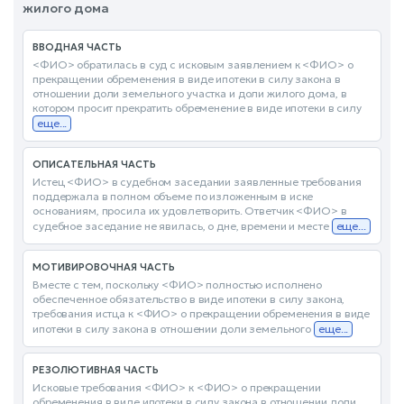
жилого дома
ВВОДНАЯ ЧАСТЬ
<ФИО> обратилась в суд с исковым заявлением к <ФИО> о
прекращении обременения в виде ипотеки в силу закона в
отношении доли земельного участка и доли жилого дома, в
котором просит прекратить обременение в виде ипотеки в силу
еще...
ОПИСАТЕЛЬНАЯ ЧАСТЬ
Истец <ФИО> в судебном заседании заявленные требования
поддержала в полном объеме по изложенным в иске
основаниям, просила их удовлетворить. Ответчик <ФИО> в
судебное заседание не явилась, о дне, времени и месте
еще...
МОТИВИРОВОЧНАЯ ЧАСТЬ
Вместе с тем, поскольку <ФИО> полностью исполнено
обеспеченное обязательство в виде ипотеки в силу закона,
требования истца к <ФИО> о прекращении обременения в виде
ипотеки в силу закона в отношении доли земельного
еще...
РЕЗОЛЮТИВНАЯ ЧАСТЬ
Исковые требования <ФИО> к <ФИО> о прекращении
обременения в виде ипотеки в силу закона в отношении доли