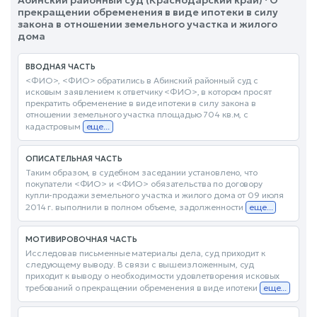
Абинский районный суд (Краснодарский край) · О
прекращении обременения в виде ипотеки в силу
закона в отношении земельного участка и жилого
дома
ВВОДНАЯ ЧАСТЬ
<ФИО>, <ФИО> обратились в Абинский районный суд с
исковым заявлением к ответчику <ФИО>, в котором просят
прекратить обременение в виде ипотеки в силу закона в
отношении земельного участка площадью 704 кв.м, с
кадастровым
еще...
ОПИСАТЕЛЬНАЯ ЧАСТЬ
Таким образом, в судебном заседании установлено, что
покупатели <ФИО> и <ФИО> обязательства по договору
купли-продажи земельного участка и жилого дома от 09 июля
2014 г. выполнили в полном объеме, задолженности
еще...
МОТИВИРОВОЧНАЯ ЧАСТЬ
Исследовав письменные материалы дела, суд приходит к
следующему выводу. В связи с вышеизложенным, суд
приходит к выводу о необходимости удовлетворения исковых
требований о прекращении обременения в виде ипотеки
еще...