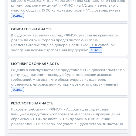
которого указала, что 27 марта 2017 года был заключен договор
купли-продажи между ней и <ФИО> на 1/2 доли земельного
участка, общ. пл. 1900 кв.м., кадастровый №, с разрешённым
еще...
ОПИСАТЕЛЬНАЯ ЧАСТЬ
В судебном заседании истец <ФИО> участия не принимала,
доверила свои интересы представителю <ФИО>
Представитель истца по доверенности <ФИО> в судебном
заседании исковые требования поддержал
еще...
МОТИВИРОВОЧНАЯ ЧАСТЬ
Оценив в совокупности все представленные доказательства по
делу, суд приходит к выводу об удовлетворении исковых
требований, учитывая, что обязательства истца перед
ответчиком, на основании которых возникло с ограничением
еще...
РЕЗОЛЮТИВНАЯ ЧАСТЬ
Исковые требования <ФИО> к Ассоциации содействия
пайщикам кредитных кооперативов «Рассвет» о прекращении
обременения в виде ипотеки в силу закона в отношении
домовладения и земельного участка – удовлетворить частично