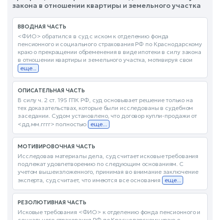
закона в отношении квартиры и земельного участка
ВВОДНАЯ ЧАСТЬ
<ФИО> обратился в суд с иском к отделению фонда
пенсионного и социального страхования РФ по Краснодарскому
краю о прекращении обременения в виде ипотеки в силу закона
в отношении квартиры и земельного участка, мотивируя свои
еще...
ОПИСАТЕЛЬНАЯ ЧАСТЬ
В силу ч. 2 ст. 195 ГПК РФ, суд основывает решение только на
тех доказательствах, которые были исследованы в судебном
заседании. Судом установлено, что договор купли-продажи от
<дд.мм.гггг> полностью
еще...
МОТИВИРОВОЧНАЯ ЧАСТЬ
Исследовав материалы дела, суд считает исковые требования
подлежат удовлетворению по следующим основаниям. С
учетом вышеизложенного, принимая во внимание заключение
эксперта, суд считает, что имеются все основания
еще...
РЕЗОЛЮТИВНАЯ ЧАСТЬ
Исковые требования <ФИО> к отделению фонда пенсионного и
социального страхования РФ по Краснодарскому краю о