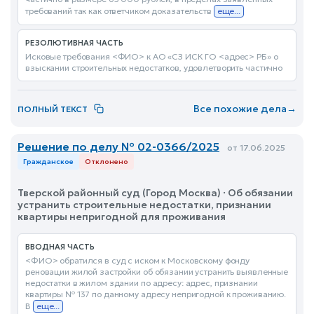
требований так как ответчиком доказательств
еще...
РЕЗОЛЮТИВНАЯ ЧАСТЬ
Исковые требования <ФИО> к АО «СЗ ИСК ГО <адрес> РБ» о
взыскании строительных недостатков, удовлетворить частично
Все похожие дела
→
ПОЛНЫЙ ТЕКСТ
Решение по делу № 02-0366/2025
от 17.06.2025
Гражданское
Отклонено
Тверской районный суд (Город Москва) · Об обязании
устранить строительные недостатки, признании
квартиры непригодной для проживания
ВВОДНАЯ ЧАСТЬ
<ФИО> обратился в суд с иском к Московскому фонду
реновации жилой застройки об обязании устранить выявленные
недостатки в жилом здании по адресу: адрес, признании
квартиры № 137 по данному адресу непригодной к проживанию.
В
еще...