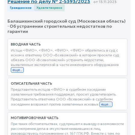
Решение по делу № 2-5393/2023
от 13.11.2023
Гражданское
Удовлетворено
Балашихинский городской суд (Московская область)
· Об устранении строительных недостатков по
гарантии
ВВОДНАЯ ЧАСТЬ
Истцы <ФИО>, <ФИО>, <ФИО>, <ФИО> обратились в суд с
иском к ответчику ООО «Всевожский» в котором просили суд
обязать ООО «Всеволожский» устранить недостатки,
выявленные экспертизой в части инженерного оборудования
еще...
ОПИСАТЕЛЬНАЯ ЧАСТЬ
Представитель истцов <ФИО> в судебном заседании
заявленные требования поддержал, просил удовлетворить.
Представитель ответчика ООО «Всевожский» в судебном
заседании возражал против заявленных исковых
еще...
МОТИВИРОВОЧНАЯ ЧАСТЬ
При таких обстоятельствах, суд пришел к выводу о возможности
рассмотрения дела в отсутствие неявившихся лиц,
руководствуясь положениями ст. 167 ГПК РФ. Вместе с тем, по