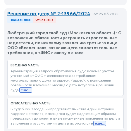
Решение по делу № 2-13966/2024
от 25.06.2025
Гражданское
Отклонено
Люберецкий городской суд (Московская область) · О
возложении обязанности устранить строительные
недостатки, по исковому заявлению третьего лица
ООО «Вселенная», заявляющего самостоятельные
требования, к <ФИО> овичу о сносе
ВВОДНАЯ ЧАСТЬ
Администрация <адрес> обратилась в суд с иском (с учетом
уточнения) к <ФИО> являющегося застройщиком
многоквартирного дома по адресу: <адрес>, о возложении
обязанности в течение 1 месяца с даты вступления решения
суда
еще...
ОПИСАТЕЛЬНАЯ ЧАСТЬ
В судебном заседании представитель истца Администрации
<адрес> не явился, извещался судом надлежащим образом,
предоставил дополнительные письменные пояснения по делу и
заявления о рассмотрении дела в их отсутствие
еще...