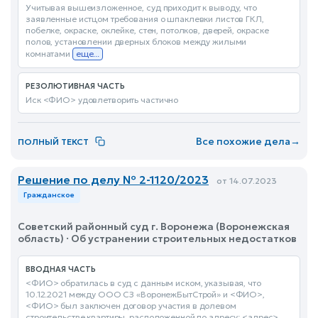
Учитывая вышеизложенное, суд приходит к выводу, что
заявленные истцом требования о шпаклевки листов ГКЛ,
побелке, окраске, оклейке, стен, потолков, дверей, окраске
полов, установлении дверных блоков между жилыми
комнатами
еще...
РЕЗОЛЮТИВНАЯ ЧАСТЬ
Иск <ФИО> удовлетворить частично
Все похожие дела
→
ПОЛНЫЙ ТЕКСТ
Решение по делу № 2-1120/2023
от 14.07.2023
Гражданское
Советский районный суд г. Воронежа (Воронежская
область) · Об устранении строительных недостатков
ВВОДНАЯ ЧАСТЬ
<ФИО> обратилась в суд с данным иском, указывая, что
10.12.2021 между ООО СЗ «ВоронежБытСтрой» и <ФИО>,
<ФИО> был заключен договор участия в долевом
строительстве квартиры, расположенной по адресу: <адрес>