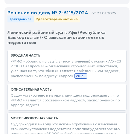
Решение по делу № 2-6115/2024
от 27.01.2025
Гражданское
Удовлетворено частично
Ленинский районный суд г. Уфы (Республика
Башкортостан) · О взыскании строительных
недостатков
ВВОДНАЯ ЧАСТЬ
<ФИО> обратился в суд (с учетом уточнений) с иском к АО «СЗ
ИСК ГО <адрес> РБ» о взыскании строительных недостатков,
указывая на то, что <ФИО> является собственником <адрес>,
расположенной по адресу: <адрес>
еще...
ОПИСАТЕЛЬНАЯ ЧАСТЬ
Судом установлено и материалами дела подтверждается, что
<ФИО> является собственником <адрес>, расположенной по
адресу: <адрес>
МОТИВИРОВОЧНАЯ ЧАСТЬ
Суд приходит к выводу, что исковые требования о взыскании
стоимости устранения недостатков подлежат удовлетворению
частично в размере 65 000 рублей, в пределах заявленных