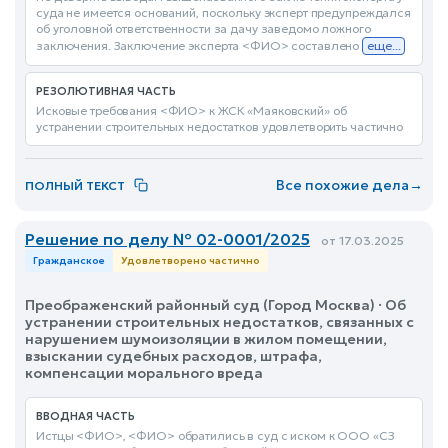
суда не имеется оснований, поскольку эксперт предупреждался
об уголовной ответственности за дачу заведомо ложного
заключения. Заключение эксперта <ФИО> составлено
еще...
РЕЗОЛЮТИВНАЯ ЧАСТЬ
Исковые требования <ФИО> к ЖСК «Маяковский» об
устранении строительных недостатков удовлетворить частично
Все похожие дела
→
ПОЛНЫЙ ТЕКСТ
Решение по делу № 02-0001/2025
от 17.03.2025
Гражданское
Удовлетворено частично
Преображенский районный суд (Город Москва) · Об
устранении строительных недостатков, связанных с
нарушением шумоизоляции в жилом помещении,
взыскании судебных расходов, штрафа,
компенсации морального вреда
ВВОДНАЯ ЧАСТЬ
Истцы <ФИО>, <ФИО> обратились в суд с иском к ООО «СЗ