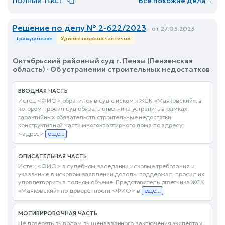
Все похожие дела
→
ПОЛНЫЙ ТЕКСТ
Решение по делу № 2-622/2023
от 27.03.2023
Гражданское
Удовлетворено частично
Октябрьский районный суд г. Пензы (Пензенская
область) · Об устранении строительных недостатков
ВВОДНАЯ ЧАСТЬ
Истец <ФИО> обратился в суд с иском к ЖСК «Маяковский», в
котором просил суд обязать ответчика устранить в рамках
гарантийных обязательств строительные недостатки
конструктивной части многоквартирного дома по адресу:
<адрес>
еще...
ОПИСАТЕЛЬНАЯ ЧАСТЬ
Истец <ФИО> в судебном заседании исковые требования и
указанные в исковом заявлении доводы поддержал, просил их
удовлетворить в полном объеме. Представитель ответчика ЖСК
«Маяковский» по доверенности <ФИО> в
еще...
МОТИВИРОВОЧНАЯ ЧАСТЬ
Не доверять выводам вышеназванного заключения эксперта у