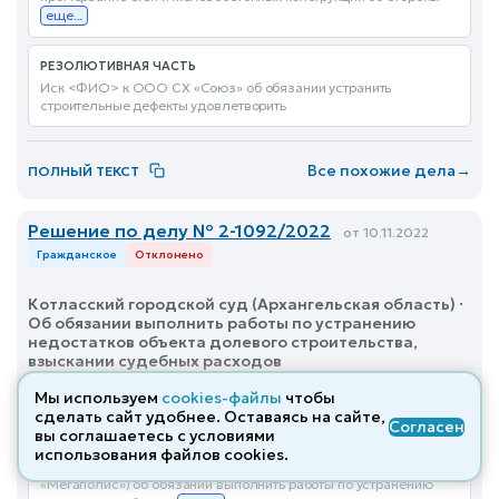
еще...
РЕЗОЛЮТИВНАЯ ЧАСТЬ
Иск <ФИО> к ООО СХ «Союз» об обязании устранить
строительные дефекты удовлетворить
Все похожие дела
→
ПОЛНЫЙ ТЕКСТ
Решение по делу № 2-1092/2022
от 10.11.2022
Гражданское
Отклонено
Котласский городской суд (Архангельская область) ·
Об обязании выполнить работы по устранению
недостатков объекта долевого строительства,
взыскании судебных расходов
Мы используем
cookies-файлы
чтобы
ВВОДНАЯ ЧАСТЬ
сделать сайт удобнее. Оставаясь на сайте,
Согласен
<ФИО> обратился в суд с иском к обществу с ограниченной
вы соглашаетесь с условиями
ответственностью Специализированный застройщик
использования файлов cооkies.
«Мегаполис» (далее - ООО Специализированный застройщик
«Мегаполис») об обязании выполнить работы по устранению