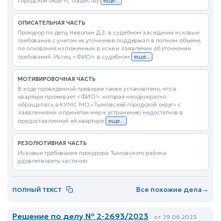
городской округ»), обществу
еще...
ОПИСАТЕЛЬНАЯ ЧАСТЬ
Прокурор по делу Неволин Д.Е. в судебном заседании исковые
требования с учетом их уточнения поддержал в полном объеме,
по основания изложенным в иске и заявлении об уточнении
требований. Истец <ФИО> в судебном
еще...
МОТИВИРОВОЧНАЯ ЧАСТЬ
В ходе проведенной проверки также установлено, что в
квартире проживает <ФИО>, которая неоднократно
обращалась в КУМС МО «Тымовский городской округ» с
заявлениями о принятии мер к устранению недостатков в
предоставленной ей квартире
еще...
РЕЗОЛЮТИВНАЯ ЧАСТЬ
Исковые требования прокурора Тымовского района
удовлетворить частично
Все похожие дела
→
ПОЛНЫЙ ТЕКСТ
Решение по делу № 2-2693/2023
от 29.06.2023