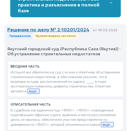
→
практика и разъяснения в полной
базе
Решение по делу № 2-10201/2024
от 19.03.2025
Гражданское
Удовлетворено частично
Якутский городской суд (Республика Саха (Якутия)) ·
Об устранении строительных недостатков
ВВОДНАЯ ЧАСТЬ
Истцы И-вы обратились в суд с иском к ответчику об устранении
строительных недостатков, в обоснование указали, что в
квартире истцов, расположенной по адресу: ____, в ходе
эксплуатации появились дефекты строительства. Ответчик
является
еще...
ОПИСАТЕЛЬНАЯ ЧАСТЬ
В судебное заседание истцы <ФИО>, <ФИО>, извещенные
надлежащим образом о дате, времени и месте рассмотрения
дела, не явились, обеспечили участие представителя по
доверенности <ФИО>, который уточненные исковые
еще...