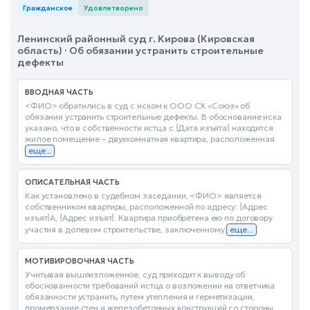
Гражданское
Удовлетворено
Ленинский районный суд г. Кирова (Кировская
область) · Об обязании устранить строительные
дефекты
ВВОДНАЯ ЧАСТЬ
<ФИО> обратились в суд с иском к ООО СХ «Союз» об
обязании устранить строительные дефекты. В обоснование иска
указано, что в собственности истца с {Дата изъята} находится
жилое помещение – двухкомнатная квартира, расположенная
еще...
ОПИСАТЕЛЬНАЯ ЧАСТЬ
Как установлено в судебном заседании, <ФИО> является
собственником квартиры, расположенной по адресу: {Адрес
изъят}А, {Адрес изъят}. Квартира приобретена ею по договору
участия в долевом строительстве, заключенному
еще...
МОТИВИРОВОЧНАЯ ЧАСТЬ
Учитывая вышеизложенное, суд приходит к выводу об
обоснованности требований истца о возложении на ответчика
обязанности устранить, путем утепления и герметизации,
промерзание стен и железобетонных конструкций со стороны