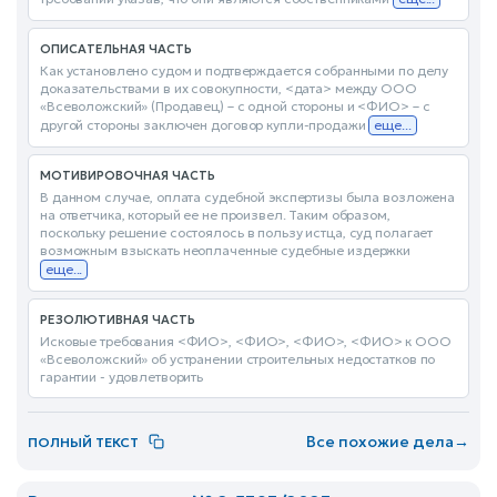
ОПИСАТЕЛЬНАЯ ЧАСТЬ
Как установлено судом и подтверждается собранными по делу
доказательствами в их совокупности, <дата> между ООО
«Всеволожский» (Продавец) – с одной стороны и <ФИО> – с
другой стороны заключен договор купли-продажи
еще...
МОТИВИРОВОЧНАЯ ЧАСТЬ
В данном случае, оплата судебной экспертизы была возложена
на ответчика, который ее не произвел. Таким образом,
поскольку решение состоялось в пользу истца, суд полагает
возможным взыскать неоплаченные судебные издержки
еще...
РЕЗОЛЮТИВНАЯ ЧАСТЬ
Исковые требования <ФИО>, <ФИО>, <ФИО>, <ФИО> к ООО
«Всеволожский» об устранении строительных недостатков по
гарантии - удовлетворить
Все похожие дела
→
ПОЛНЫЙ ТЕКСТ