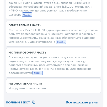
районный суд г. Екатеринбурга с вышеназванным иском. В
обоснование требований указано, что 15.11.2021 между П.Н. и
<ФИО> заключен договор уступки права требования по
договору
еще...
ОПИСАТЕЛЬНАЯ ЧАСТЬ
Согласно ч.2 ст.39 ГПК РФ суд не принимает отказ истца от иска,
если это противоречит закону или нарушает права и законные
интересы других лиц, однако, данных обстоятельств судом не
установлено. Судом установлено
еще...
МОТИВИРОВОЧНАЯ ЧАСТЬ
Поскольку в материалах дела имеются доказательства
надлежащего извещения участвующих в деле лиц, суд
полагает возможным рассмотреть дело при данной явке.
Предусмотренных ст. 167 ГПК РФ оснований для отложения
дела не имеется
еще...
РЕЗОЛЮТИВНАЯ ЧАСТЬ
Иск удовлетворить частично
Все похожие дела
→
ПОЛНЫЙ ТЕКСТ