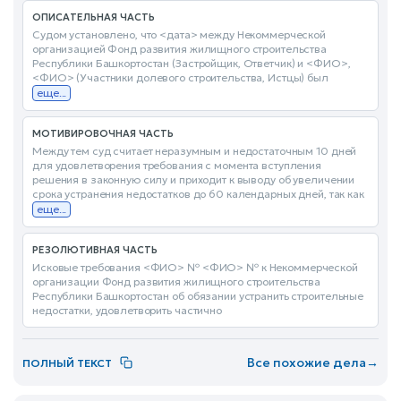
ОПИСАТЕЛЬНАЯ ЧАСТЬ
Судом установлено, что <дата> между Некоммерческой
организацией Фонд развития жилищного строительства
Республики Башкортостан (Застройщик, Ответчик) и <ФИО>,
<ФИО> (Участники долевого строительства, Истцы) был
еще...
МОТИВИРОВОЧНАЯ ЧАСТЬ
Между тем суд считает неразумным и недостаточным 10 дней
для удовлетворения требования с момента вступления
решения в законную силу и приходит к выводу об увеличении
срока устранения недостатков до 60 календарных дней, так как
еще...
РЕЗОЛЮТИВНАЯ ЧАСТЬ
Исковые требования <ФИО> № <ФИО> № к Некоммерческой
организации Фонд развития жилищного строительства
Республики Башкортостан об обязании устранить строительные
недостатки, удовлетворить частично
Все похожие дела
→
ПОЛНЫЙ ТЕКСТ