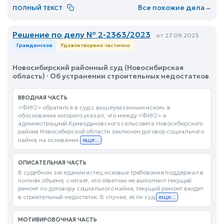
Все похожие дела
→
ПОЛНЫЙ ТЕКСТ
Решение по делу № 2-2363/2023
от 27.09.2023
Гражданское
Удовлетворено частично
Новосибирский районный суд (Новосибирская
область) · Об устранении строительных недостатков
ВВОДНАЯ ЧАСТЬ
<ФИО> обратился в суд с вышеуказанным иском, в
обоснование которого указал, что между <ФИО> и
администрацией Криводановского сельсовета Новосибирского
района Новосибирской области заключен договор социального
найма, на основании
еще...
ОПИСАТЕЛЬНАЯ ЧАСТЬ
В судебном заседании истец исковые требования поддержал в
полном объеме, считает, что ответчик не выполнил текущий
ремонт по договору социального найма, текущий ремонт входит
в строительный недостаток. В случае, если суд
еще...
МОТИВИРОВОЧНАЯ ЧАСТЬ