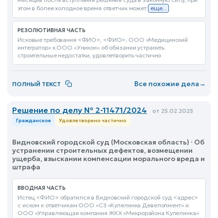
этом в более холодное время ответчик может
еще...
РЕЗОЛЮТИВНАЯ ЧАСТЬ
Исковые требования <ФИО>, <ФИО>, ООО «Медицинский
интегратор» к ООО «Уникон» об обязании устранить
строительные недостатки, удовлетворить частично
Все похожие дела
→
ПОЛНЫЙ ТЕКСТ
Решение по делу № 2-11471/2024
от 25.02.2025
Гражданское
Удовлетворено частично
Видновский городской суд (Московская область) · Об
устранении строительных дефектов, возмещении
ущерба, взыскании компенсации морального вреда и
штрафа
ВВОДНАЯ ЧАСТЬ
Истец <ФИО> обратился в Видновский городской суд <адрес>
с иском к ответчикам ООО «СЗ «Купелинка Девелопмент» и
ООО «Управляющая компания ЖКХ «Микрорайона Купелинка»