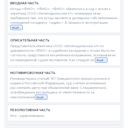
ВВОДНАЯ ЧАСТЬ
Истцы <ФИО>, <ФИО>, <ФИО> обратились в суд с иском к
ответчику ООО «Зеленодольская 41», мотивируя свои
требования тем, что истцы являются долевыми собственниками
помещений по адресу: <адрес>. В процессе эксплуатации
еще...
ОПИСАТЕЛЬНАЯ ЧАСТЬ
Представитель ответчика ООО «Зеленодольская 41» по
доверенности <ФИО> в судебном заседании с иском была не
согласна, представила письменные возражения, основывая их
на проведенной судом экспертизе. Как следует из
еще...
МОТИВИРОВОЧНАЯ ЧАСТЬ
Руководствуясь статьей 167 Гражданского процессуального
кодекса Российской Федерации, суд считает возможным
рассмотреть дело при объявленной явке. Следовательно,
освобождение застройщика от ответственности за
неисполнение
еще...
РЕЗОЛЮТИВНАЯ ЧАСТЬ
Иск – удовлетворить