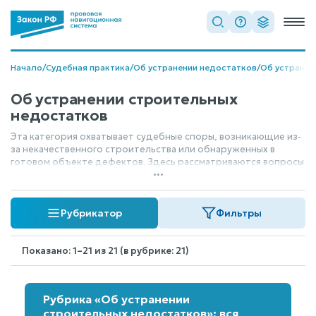
Начало
/
Судебная практика
/
Об устранении недостатков
/
Об устранен
Об устранении строительных
недостатков
Эта категория охватывает судебные споры, возникающие из-
за некачественного строительства или обнаруженных в
готовом объекте дефектов. Здесь рассматриваются вопросы
...
ответственности за недостатки, порядок их выявления, а
также способы их устранения — будь то ремонт, снижение
стоимости или возмещение ущерба. Судебная практика в
Рубрикатор
Фильтры
этой области регулирует права заказчика и обязанности
строительной организации.
Показано: 1–21 из 21 (в рубрике: 21)
Рубрика «Об устранении
строительных недостатков»: вся