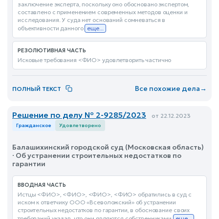
заключение эксперта, поскольку оно обосновано экспертом,
составлено с применением современных методов оценки и
исследования. У суда нет оснований сомневаться в
объективности данного
еще...
РЕЗОЛЮТИВНАЯ ЧАСТЬ
Исковые требования <ФИО> удовлетворить частично
Все похожие дела
→
ПОЛНЫЙ ТЕКСТ
Решение по делу № 2-9285/2023
от 22.12.2023
Гражданское
Удовлетворено
Балашихинский городской суд (Московская область)
· Об устранении строительных недостатков по
гарантии
ВВОДНАЯ ЧАСТЬ
Истцы <ФИО>, <ФИО>, <ФИО>, <ФИО> обратились в суд с
иском к ответчику ООО «Всеволожский» об устранении
строительных недостатков по гарантии, в обоснование своих
требований указав, что они являются собственниками
еще...