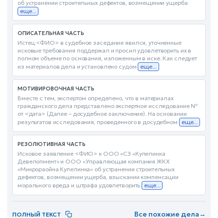
об устранении строительных дефектов, возмещении ущерба
еще...
ОПИСАТЕЛЬНАЯ ЧАСТЬ
Истец <ФИО> в судебное заседание явился, уточненные
исковые требования поддержал и просил удовлетворить их в
полном объеме по основания, изложенным в иске. Как следует
из материалов дела и установлено судом
еще...
МОТИВИРОВОЧНАЯ ЧАСТЬ
Вместе с тем, экспертом определено, что в материалах
гражданского дела представлено экспертное исследование №
от <дата> (Далее – досудебное заключение). На основании
результатов исследования, проведенного в досудебном
еще...
РЕЗОЛЮТИВНАЯ ЧАСТЬ
Исковое заявление <ФИО> к ООО «СЗ «Купелинка
Девелопмент» и ООО «Управляющая компания ЖКХ
«Микрораойна Купелинка» об устранении строительных
дефектов, возмещении ущерба, взыскании компенсации
морального вреда и штрафа удовлетворить
еще...
Все похожие дела
→
ПОЛНЫЙ ТЕКСТ