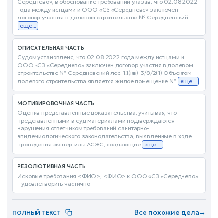
Середнево», в обоснование требований указав, что 02.08.2022
года между истцами и ООО «СЗ «Середнево» заключен
договор участия в долевом строительстве № Середневский
еще...
ОПИСАТЕЛЬНАЯ ЧАСТЬ
Судом установлено, что 02.08.2022 года между истцами и
ООО «СЗ «Середнево» заключен договор участия в долевом
строительстве № Середневский лес-1.1(кв)-3/8/2(1) Объектом
долевого строительства является жилое помещение №
еще...
МОТИВИРОВОЧНАЯ ЧАСТЬ
Оценив представленные доказательства, учитывая, что
представленными в суд материалами подтверждаются
нарушения ответчиком требований санитарно-
эпидемиологического законодательства, выявленные в ходе
проведения экспертизы АСЭС, создающие
еще...
РЕЗОЛЮТИВНАЯ ЧАСТЬ
Исковые требования <ФИО>, <ФИО> к ООО «СЗ «Середнево»
- удовлетворить частично
Все похожие дела
→
ПОЛНЫЙ ТЕКСТ