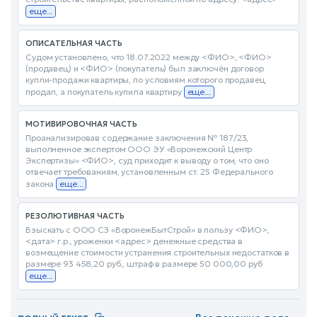
еще...
ОПИСАТЕЛЬНАЯ ЧАСТЬ
Судом установлено, что 18.07.2022 между <ФИО>, <ФИО>
(продавец) и <ФИО> (покупатель) был заключён договор
купли-продажи квартиры, по условиям которого продавец
продал, а покупатель купила квартиру
еще...
МОТИВИРОВОЧНАЯ ЧАСТЬ
Проанализировав содержание заключения № 187/23,
выполненное экспертом ООО ЭУ «Воронежский Центр
Экспертизы» <ФИО>, суд приходит к выводу о том, что оно
отвечает требованиям, установленным ст. 25 Федерального
закона
еще...
РЕЗОЛЮТИВНАЯ ЧАСТЬ
Взыскать с ООО СЗ «ВоронежБытСтрой» в пользу <ФИО>,
<дата> г.р., уроженки <адрес> денежные средства в
возмещение стоимости устранения строительных недостатков в
размере 93 458,20 руб., штраф в размере 50 000,00 руб
еще...