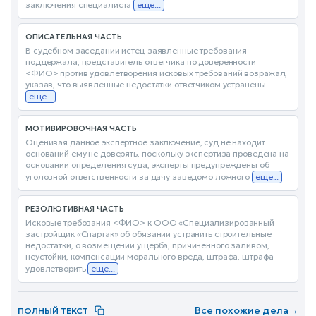
заключения специалиста
еще...
ОПИСАТЕЛЬНАЯ ЧАСТЬ
В судебном заседании истец заявленные требования
поддержала, представитель ответчика по доверенности
<ФИО> против удовлетворения исковых требований возражал,
указав, что выявленные недостатки ответчиком устранены
еще...
МОТИВИРОВОЧНАЯ ЧАСТЬ
Оценивая данное экспертное заключение, суд не находит
оснований ему не доверять, поскольку экспертиза проведена на
основании определения суда, эксперты предупреждены об
уголовной ответственности за дачу заведомо ложного
еще...
РЕЗОЛЮТИВНАЯ ЧАСТЬ
Исковые требования <ФИО> к ООО «Специализированный
застройщик «Спартак» об обязании устранить строительные
недостатки, о возмещении ущерба, причиненного заливом,
неустойки, компенсации морального вреда, штрафа, штрафа–
удовлетворить
еще...
Все похожие дела
→
ПОЛНЫЙ ТЕКСТ