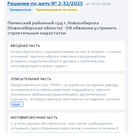
Решение по делу № 2-32/2025
от 13.02.2025
Гражданское
Удовлетворено частично
Ленинский районный суд г. Новосибирска
(Новосибирская область) · Об обязании устранить
строительные недостатки
ВВОДНАЯ ЧАСТЬ
Истец обратилась с вышеуказанным иском, в котором, с учетом
уточнений, просила обязать ответчика в разумныйсрок,
устранить недостатки объекта долевого строительства -
многоквартирного дома <адрес>
ОПИСАТЕЛЬНАЯ ЧАСТЬ
Представитель истца: <ФИО>, в судебном заседании доводы,
изложенные в исковом заявлении, поддержала, просила
уточненные требования удовлетворить, дополнительно
пояснила, что представитель ответчика не оспаривает наличие
еще...
МОТИВИРОВОЧНАЯ ЧАСТЬ
С учетом данных обстоятельств, суд считает необходимым
установить срок устранения недостатков, а именно в течении 6
месяцев после вступления решения суда в законную силу, при