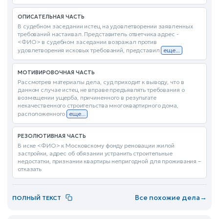
ОПИСАТЕЛЬНАЯ ЧАСТЬ
В судебном заседании истец на удовлетворении заявленных
требований настаивал. Представитель ответчика адрес -
<ФИО> в судебном заседании возражал против
удовлетворения исковых требований, представил
еще...
МОТИВИРОВОЧНАЯ ЧАСТЬ
Рассмотрев материалы дела, суд приходит к выводу, что в
данном случае истец не вправе предъявлять требования о
возмещении ущерба, причиненного в результате
некачественного строительства многоквартирного дома,
расположенного
еще...
РЕЗОЛЮТИВНАЯ ЧАСТЬ
В иске <ФИО> к Московскому фонду реновации жилой
застройки, адрес об обязании устранить строительные
недостатки, признании квартиры непригодной для проживания –
отказать
Все похожие дела
→
ПОЛНЫЙ ТЕКСТ