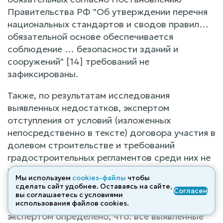
Правительства РФ "Об утверждении перечня
национальных стандартов и сводов правил…
обязательной основе обеспечивается
соблюдение … безопасности зданий и
сооружений" [14] требований не
зафиксированы.
Также, по результатам исследования
выявленных недостатков, экспертом
отступления от условий (изложенных
непосредственно в тексте) договора участия в
долевом строительстве и требований
градостроительных регламентов среди них не
зафиксированы.
Мы используем
cookies-файлы
чтобы
сделать сайт удобнее. Оставаясь на сайте,
По результатам исследования, а также исходя
Согласен
вы соглашаетесь с условиями
из опыта аналогичных исследований,
использования файлов cооkies.
экспертом определено, что: все выявленные