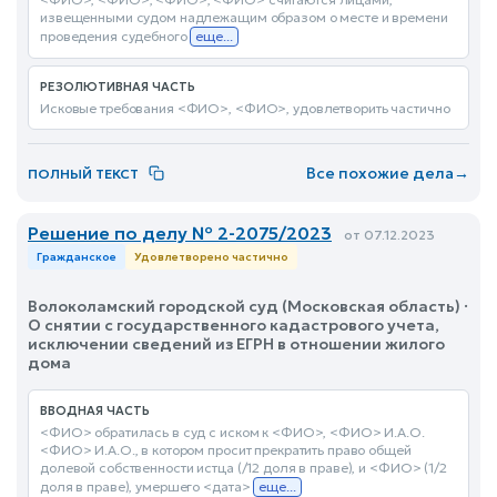
извещенными судом надлежащим образом о месте и времени
проведения судебного
еще...
РЕЗОЛЮТИВНАЯ ЧАСТЬ
Исковые требования <ФИО>, <ФИО>, удовлетворить частично
Все похожие дела
→
ПОЛНЫЙ ТЕКСТ
Решение по делу № 2-2075/2023
от 07.12.2023
Гражданское
Удовлетворено частично
Волоколамский городской суд (Московская область) ·
О снятии с государственного кадастрового учета,
исключении сведений из ЕГРН в отношении жилого
дома
ВВОДНАЯ ЧАСТЬ
<ФИО> обратилась в суд с иском к <ФИО>, <ФИО> И.А.О.
<ФИО> И.А.О., в котором просит прекратить право общей
долевой собственности истца (/12 доля в праве), и <ФИО> (1/2
доля в праве), умершего <дата>
еще...