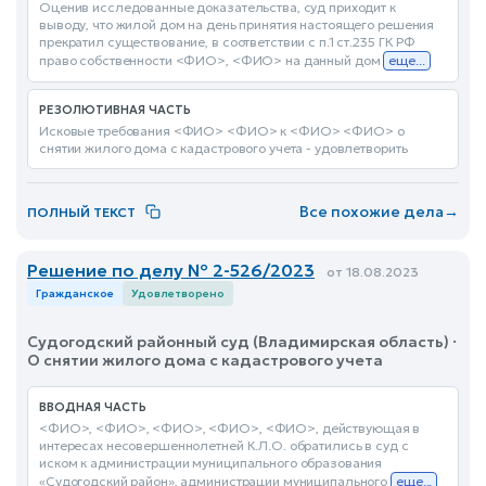
Оценив исследованные доказательства, суд приходит к
выводу, что жилой дом на день принятия настоящего решения
прекратил существование, в соответствии с п.1 ст.235 ГК РФ
право собственности <ФИО>, <ФИО> на данный дом
еще...
РЕЗОЛЮТИВНАЯ ЧАСТЬ
Исковые требования <ФИО> <ФИО> к <ФИО> <ФИО> о
снятии жилого дома с кадастрового учета - удовлетворить
Все похожие дела
→
ПОЛНЫЙ ТЕКСТ
Решение по делу № 2-526/2023
от 18.08.2023
Гражданское
Удовлетворено
Судогодский районный суд (Владимирская область) ·
О снятии жилого дома с кадастрового учета
ВВОДНАЯ ЧАСТЬ
<ФИО>, <ФИО>, <ФИО>, <ФИО>, <ФИО>, действующая в
интересах несовершеннолетней К.Л.О. обратились в суд с
иском к администрации муниципального образования
«Судогодский район», администрации муниципального
еще...