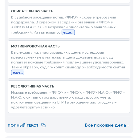
ОПИСАТЕЛЬНАЯ ЧАСТЬ
В судебном заседании истец <ФИО> исковые требования
поддержала. В судебном заседании ответчики <ФИО> и
<ФИО> И.А.О.О. не возражали относительно заявленных
требований. Из материалов
еще...
МОТИВИРОВОЧНАЯ ЧАСТЬ
Выслушав лиц, участвовавших в деле, исследовав
представленные в материалы дела доказательства, суд
полагает исковые требования подлежащими удовлетворению.
Таким образом, суд приходит к выводу о необходимости снятия
еще...
РЕЗОЛЮТИВНАЯ ЧАСТЬ
Исковые требования <ФИО> к <ФИО>, <ФИО> И.А.О. <ФИО>
И.А.О. о снятии с государственного кадастрового учета,
исключении сведений из ЕГРН в отношении жилого дома –
удовлетворить частично
Все похожие дела
→
ПОЛНЫЙ ТЕКСТ