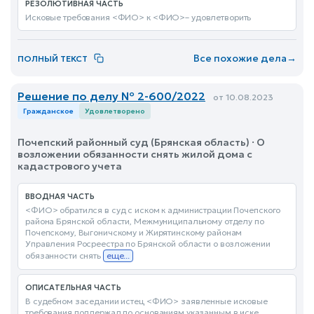
РЕЗОЛЮТИВНАЯ ЧАСТЬ
Исковые требования <ФИО> к <ФИО>– удовлетворить
Все похожие дела
→
ПОЛНЫЙ ТЕКСТ
Решение по делу № 2-600/2022
от 10.08.2023
Гражданское
Удовлетворено
Почепский районный суд (Брянская область) · О
возложении обязанности снять жилой дома с
кадастрового учета
ВВОДНАЯ ЧАСТЬ
<ФИО> обратился в суд с иском к администрации Почепского
района Брянской области, Межмуниципальному отделу по
Почепскому, Выгоничскому и Жирятинскому районам
Управления Росреестра по Брянской области о возложении
обязанности снять
еще...
ОПИСАТЕЛЬНАЯ ЧАСТЬ
В судебном заседании истец <ФИО> заявленные исковые
требования поддержал по основаниям указанным в иске,