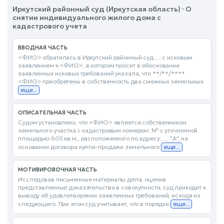
Иркутский районный суд (Иркутская область) · О
снятии индивидуального жилого дома с
кадастрового учета
ВВОДНАЯ ЧАСТЬ
<ФИО> обратилась в Иркутский районный суд .... с исковым
заявлением к <ФИО>, в котором просит в обоснование
заявленных исковых требований указала, что **/**/****
<ФИО> приобретены в собственность два смежных земельных
еще...
ОПИСАТЕЛЬНАЯ ЧАСТЬ
Судом установлено, что <ФИО> является собственником
земельного участка с кадастровым номером: № с уточненной
площадью 605 кв.м., расположенного по адресу: .... "А", на
основании договора купли-продажи земельного
еще...
МОТИВИРОВОЧНАЯ ЧАСТЬ
Исследовав письменные материалы дела, оценив
представленные доказательства в совокупности, суд приходит к
выводу об удовлетворении заявленных требований, исходя из
следующего. При этом суд учитывает, что в порядке
еще...