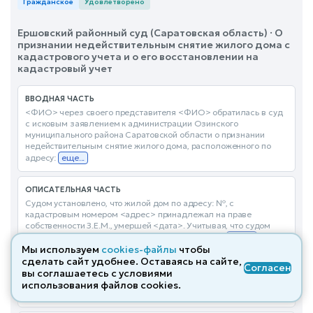
Гражданское
Удовлетворено
Ершовский районный суд (Саратовская область) · О
признании недействительным снятие жилого дома с
кадастрового учета и о его восстановлении на
кадастровый учет
ВВОДНАЯ ЧАСТЬ
<ФИО> через своего представителя <ФИО> обратилась в суд
с исковым заявлением к администрации Озинского
муниципального района Саратовской области о признании
недействительным снятие жилого дома, расположенного по
адресу:
еще...
ОПИСАТЕЛЬНАЯ ЧАСТЬ
Судом установлено, что жилой дом по адресу: №, с
кадастровым номером <адрес> принадлежал на праве
собственности З.Е.М., умершей <дата>. Учитывая, что судом
однозначно установлено наличие такого объекта
еще...
Мы используем
cookies-файлы
чтобы
сделать сайт удобнее. Оставаясь на сайте,
Согласен
МОТИВИРОВОЧНАЯ ЧАСТЬ
вы соглашаетесь с условиями
Вместе с тем, из материалов фотофиксации следует, что жилой
использования файлов cооkies.
дом, принадлежащий <ФИО> не разрушен