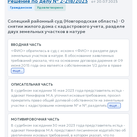
Решение по делу № 2-218/2023
от 20.07.2023
Гражданское
Удовлетворено
Солецкий районный суд (Новгородская область) · О
снятии жилого дома с кадастрового учета, разделе
двух земельных участков в натуре
ВВОДНАЯ ЧАСТЬ
<ФИО> обратилась в суд с иском к <ФИО> о разделе двух
земельных участков в натуре. В обоснование заявленных
требований указала, что на основании договора дарения от 09
июня 2015 года она является собственником 1/2 доли в праве
еще...
ОПИСАТЕЛЬНАЯ ЧАСТЬ
В судебном заседании 16 мая 2023 года представитель истца -
адвокат Никифоров М.А. уточнил исковые требования, просил
прекратить право общей долевой собственности на земельные
участки с кадастровыми номерами № и №; разделить
еще...
МОТИВИРОВОЧНАЯ ЧАСТЬ
В судебном заседании 30 мая 2023 года представитель истца -
адвокат Никифоров М.А. представил письменное ходатайство об
увеличении исковых требований, в котором указал, что по