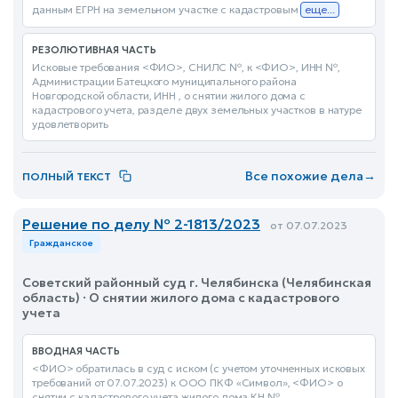
данным ЕГРН на земельном участке с кадастровым
еще...
РЕЗОЛЮТИВНАЯ ЧАСТЬ
Исковые требования <ФИО>, СНИЛС №, к <ФИО>, ИНН №,
Администрации Батецкого муниципального района
Новгородской области, ИНН , о снятии жилого дома с
кадастрового учета, разделе двух земельных участков в натуре
удовлетворить
Все похожие дела
→
ПОЛНЫЙ ТЕКСТ
Решение по делу № 2-1813/2023
от 07.07.2023
Гражданское
Советский районный суд г. Челябинска (Челябинская
область) · О снятии жилого дома с кадастрового
учета
ВВОДНАЯ ЧАСТЬ
<ФИО> обратилась в суд с иском (с учетом уточненных исковых
требований от 07.07.2023) к ООО ПКФ «Символ», <ФИО> о
снятии с кадастрового учета жилого дома КН №,