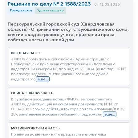
Решение по делу № 2-1588/2023
от 12.05.2023
Гражданское
Удовлетворено
Первоуральский городской суд (Свердловская
область) · О признании отсутствующим жилого дома,
снятии с кадастрового учета, признании права
собственности на жилой дом
ВВОДНАЯ ЧАСТЬ
<ФИО> обратилась в суд с иском к Администрации г.о.
Первоуральск о признании отсутствующим жилого дома с
кадастровым номером №, площадью 17,5 кв.м. (инвентарный №)
по адресу: <адрес>, снятии указанного жилого дома с
кадастрового
еще...
ОПИСАТЕЛЬНАЯ ЧАСТЬ
В судебном заседании истец <ФИО>, ее представитель
<ФИО>, действующий на основании доверенности № № от
01.04.2022 сроком действия три года со всеми правами/л.д.25-
28/, заявленные исковые требования поддержали
еще...
МОТИВИРОВОЧНАЯ ЧАСТЬ
Принимая во внимание, что представитель ответчика