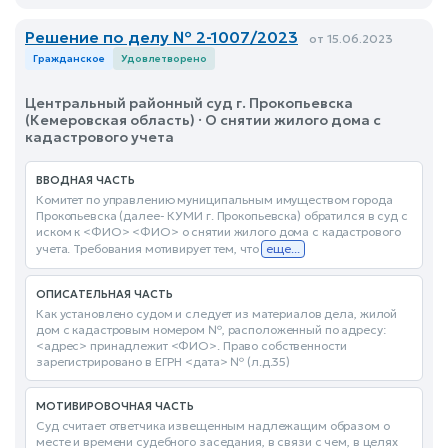
Решение по делу № 2-1007/2023
от 15.06.2023
Гражданское
Удовлетворено
Центральный районный суд г. Прокопьевска
(Кемеровская область) · О снятии жилого дома с
кадастрового учета
ВВОДНАЯ ЧАСТЬ
Комитет по управлению муниципальным имуществом города
Прокопьевска (далее- КУМИ г. Прокопьевска) обратился в суд с
иском к <ФИО> <ФИО> о снятии жилого дома с кадастрового
учета. Требования мотивирует тем, что
еще...
ОПИСАТЕЛЬНАЯ ЧАСТЬ
Как установлено судом и следует из материалов дела, жилой
дом с кадастровым номером №, расположенный по адресу:
<адрес> принадлежит <ФИО>. Право собственности
зарегистрировано в ЕГРН <дата> № (л.д.35)
МОТИВИРОВОЧНАЯ ЧАСТЬ
Суд считает ответчика извещенным надлежащим образом о
месте и времени судебного заседания, в связи с чем, в целях