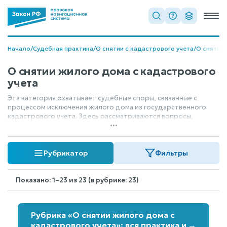
Начало
/
Судебная практика
/
О снятии с кадастрового учета
/
О снятии
О снятии жилого дома с кадастрового
учета
Эта категория охватывает судебные споры, связанные с
процессом исключения жилого дома из государственного
кадастрового учета. Здесь рассматриваются вопросы,
...
касающиеся законности и порядка снятия объекта с учета,
включая оспаривание решений органов регистрации.
Судебные акты в этой области касаются юридических
Рубрикатор
Фильтры
аспектов прекращения учета жилого строения в
официальных реестрах.
Показано: 1–23 из 23 (в рубрике: 23)
Рубрика «О снятии жилого дома с
кадастрового учета»: вся практика и
→