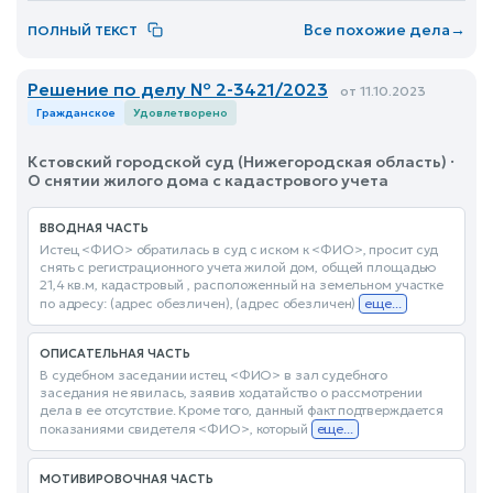
Все похожие дела
→
ПОЛНЫЙ ТЕКСТ
Решение по делу № 2-3421/2023
от 11.10.2023
Гражданское
Удовлетворено
Кстовский городской суд (Нижегородская область) ·
О снятии жилого дома с кадастрового учета
ВВОДНАЯ ЧАСТЬ
Истец <ФИО> обратилась в суд с иском к <ФИО>, просит суд
снять с регистрационного учета жилой дом, общей площадью
21,4 кв.м, кадастровый , расположенный на земельном участке
по адресу: (адрес обезличен), (адрес обезличен)
еще...
ОПИСАТЕЛЬНАЯ ЧАСТЬ
В судебном заседании истец <ФИО> в зал судебного
заседания не явилась, заявив ходатайство о рассмотрении
дела в ее отсутствие. Кроме того, данный факт подтверждается
показаниями свидетеля <ФИО>, который
еще...
МОТИВИРОВОЧНАЯ ЧАСТЬ