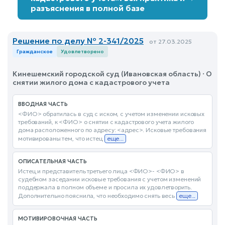
разъяснения в полной базе
Решение по делу № 2-341/2025
от 27.03.2025
Гражданское
Удовлетворено
Кинешемский городской суд (Ивановская область) · О
снятии жилого дома с кадастрового учета
ВВОДНАЯ ЧАСТЬ
<ФИО> обратилась в суд с иском, с учетом изменении исковых
требований, к <ФИО> о снятии с кадастрового учета жилого
дома расположенного по адресу: <адрес>. Исковые требования
мотивированы тем, что истец
еще...
ОПИСАТЕЛЬНАЯ ЧАСТЬ
Истец и представитель третьего лица <ФИО>- <ФИО> в
судебном заседании исковые требования с учетом изменений
поддержала в полном объеме и просила их удовлетворить.
Дополнительно пояснила, что необходимо снять весь
еще...
МОТИВИРОВОЧНАЯ ЧАСТЬ