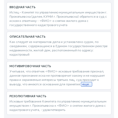
ВВОДНАЯ ЧАСТЬ
Истец – Комитет по управлению муниципальным имуществом г.
Прокопьевска (далее, КУМИ г. Прокопьевска) обратился в суд с
иском к ответчику - <ФИО> о снятии жилого дома с
государственного кадастрового учета
ОПИСАТЕЛЬНАЯ ЧАСТЬ
Как следует из материалов дела и установлено судом, по
сведениям, содержащимся в Едином государственном реестре
недвижимости, жилой дом, расположенный по адресу:
кадастровый
МОТИВИРОВОЧНАЯ ЧАСТЬ
Учитывая, что ответчик <ФИО> исковые требования признал,
данное признание иска не противоречит закону и не нарушает
права и охраняемые интересы третьих лиц, суд приходит к
выводу, что имеются основания для принятия
еще...
РЕЗОЛЮТИВНАЯ ЧАСТЬ
Исковые требования Комитета по управлению муниципальным
имуществом г. Прокопьевска к <ФИО> о снятии жилого дома с
кадастрового учета, - удовлетворить