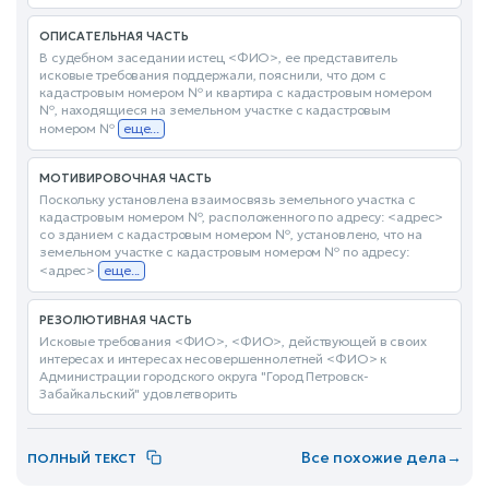
ОПИСАТЕЛЬНАЯ ЧАСТЬ
В судебном заседании истец <ФИО>, ее представитель
исковые требования поддержали, пояснили, что дом с
кадастровым номером № и квартира с кадастровым номером
№, находящиеся на земельном участке с кадастровым
номером №
еще...
МОТИВИРОВОЧНАЯ ЧАСТЬ
Поскольку установлена взаимосвязь земельного участка с
кадастровым номером №, расположенного по адресу: <адрес>
со зданием с кадастровым номером №, установлено, что на
земельном участке с кадастровым номером № по адресу:
<адрес>
еще...
РЕЗОЛЮТИВНАЯ ЧАСТЬ
Исковые требования <ФИО>, <ФИО>, действующей в своих
интересах и интересах несовершеннолетней <ФИО> к
Администрации городского округа "Город Петровск-
Забайкальский" удовлетворить
Все похожие дела
→
ПОЛНЫЙ ТЕКСТ