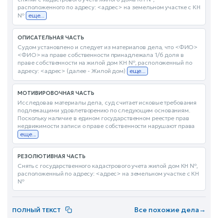
расположенного по адресу: <адрес> на земельном участке с КН
№
еще...
ОПИСАТЕЛЬНАЯ ЧАСТЬ
Судом установлено и следует из материалов дела, что <ФИО>
<ФИО> на праве собственности принадлежала 1/6 доля в
праве собственности на жилой дом КН №, расположенный по
адресу: <адрес> (далее - Жилой дом)
еще...
МОТИВИРОВОЧНАЯ ЧАСТЬ
Исследовав материалы дела, суд считает исковые требования
подлежащими удовлетворению по следующим основаниям.
Поскольку наличие в едином государственном реестре прав
недвижимости записи о праве собственности нарушают права
еще...
РЕЗОЛЮТИВНАЯ ЧАСТЬ
Снять с государственного кадастрового учета жилой дом КН №,
расположенный по адресу: <адрес> на земельном участке с КН
№
Все похожие дела
→
ПОЛНЫЙ ТЕКСТ