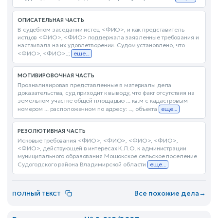
ОПИСАТЕЛЬНАЯ ЧАСТЬ
В судебном заседании истец <ФИО>, и как представитель
истцов <ФИО>, <ФИО> поддержала заявленные требования и
настаивала на их удовлетворении. Судом установлено, что
<ФИО>, <ФИО>..;
еще...
МОТИВИРОВОЧНАЯ ЧАСТЬ
Проанализировав представленные в материалы дела
доказательства, суд приходит к выводу, что факт отсутствия на
земельном участке общей площадью ... кв.м с кадастровым
номером ... расположенном по адресу: ..., объекта
еще...
РЕЗОЛЮТИВНАЯ ЧАСТЬ
Исковые требования <ФИО>, <ФИО>, <ФИО>, <ФИО>,
<ФИО>, действующей в интересах К.Л.О. к администрации
муниципального образования Мошокское сельское поселение
Судогодского района Владимирской области
еще...
Все похожие дела
→
ПОЛНЫЙ ТЕКСТ