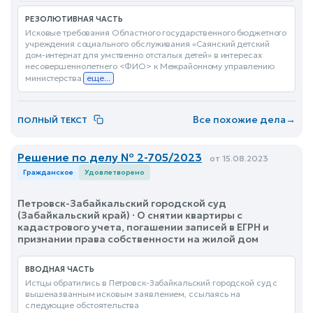
РЕЗОЛЮТИВНАЯ ЧАСТЬ
Исковые требования Областного государственного бюджетного
учреждения социального обслуживания «Саянский детский
дом-интернат для умственно отсталых детей» в интересах
несовершеннолетнего <ФИО> к Межрайонному управлению
министерства
еще...
Все похожие дела
→
ПОЛНЫЙ ТЕКСТ
Решение по делу № 2-705/2023
от 15.08.2023
Гражданское
Удовлетворено
Петровск-Забайкальский городской суд
(Забайкальский край) · О снятии квартиры с
кадастрового учета, погашении записей в ЕГРН и
признании права собственности на жилой дом
ВВОДНАЯ ЧАСТЬ
Истцы обратились в Петровск-Забайкальский городской суд с
вышеназванным исковым заявлением, ссылаясь на
следующие обстоятельства