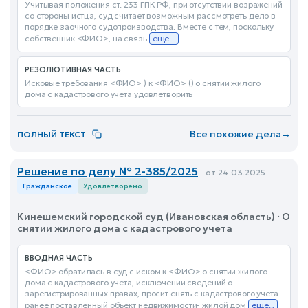
Учитывая положения ст. 233 ГПК РФ, при отсутствии возражений
со стороны истца, суд считает возможным рассмотреть дело в
порядке заочного судопроизводства. Вместе с тем, поскольку
собственник <ФИО>, на связь
еще...
РЕЗОЛЮТИВНАЯ ЧАСТЬ
Исковые требования <ФИО> ) к <ФИО> () о снятии жилого
дома с кадастрового учета удовлетворить
Все похожие дела
→
ПОЛНЫЙ ТЕКСТ
Решение по делу № 2-385/2025
от 24.03.2025
Гражданское
Удовлетворено
Кинешемский городской суд (Ивановская область) · О
снятии жилого дома с кадастрового учета
ВВОДНАЯ ЧАСТЬ
<ФИО> обратилась в суд с иском к <ФИО> о снятии жилого
дома с кадастрового учета, исключении сведений о
зарегистрированных правах, просит снять с кадастрового учета
ранее поставленный объект недвижимости- жилой дом
еще...