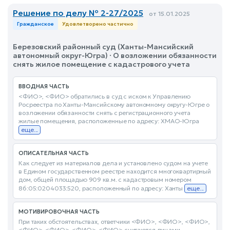
Решение по делу № 2-27/2025
от 15.01.2025
Гражданское
Удовлетворено частично
Березовский районный суд (Ханты-Мансийский
автономный округ-Югра) · О возложении обязанности
снять жилое помещение с кадастрового учета
ВВОДНАЯ ЧАСТЬ
<ФИО>, <ФИО> обратились в суд с иском к Управлению
Росреестра по Ханты-Мансийскому автономному округу-Югре о
возложении обязанности снять с регистрационного учета
жилые помещения, расположенные по адресу: ХМАО-Югра
еще...
ОПИСАТЕЛЬНАЯ ЧАСТЬ
Как следует из материалов дела и установлено судом на учете
в Едином государственном реестре находится многоквартирный
дом, общей площадью 909 кв.м. с кадастровым номером
86:05:0204033:520, расположенный по адресу: Ханты
еще...
МОТИВИРОВОЧНАЯ ЧАСТЬ
При таких обстоятельствах, ответчики <ФИО>, <ФИО>, <ФИО>,
<ФИО>, <ФИО>, <ФИО>, <ФИО> считаются лицами,