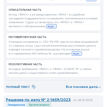
ОПИСАТЕЛЬНАЯ ЧАСТЬ
Истец <ФИО> и ее представитель <ФИО> в судебном
заседании поддержали по основаниям, изложенным в исковом
заявлении. Судом установлено, что <ФИО> и <ФИО>
являются собственниками
еще...
МОТИВИРОВОЧНАЯ ЧАСТЬ
Учитывая положения ст. 233 ГПК РФ, при отсутствии возражений
со стороны истца, суд считает возможным рассмотреть дело в
порядке заочного судопроизводства. На основании выше
исследованных обстоятельств, суд приходит
еще...
РЕЗОЛЮТИВНАЯ ЧАСТЬ
Исковые требования <ФИО> к <ФИО> (СНИЛС № о снятии
жилого дома с кадастрового учета удовлетворить
Все похожие дела
→
ПОЛНЫЙ ТЕКСТ
Решение по делу № 2-1659/2023
от 26.12.2023
Гражданское
Удовлетворено