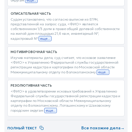
округам
еще...
ОПИСАТЕЛЬНАЯ ЧАСТЬ
Судом установлено, что согласно выписке из ЕГРН,
представленной на запрос суда, <ФИО> является
собственником 1/3 доли в праве общей долевой собственности
на жилой дом площадью 21,6 кв.м, инвентарный №,
кадастровый №
еще...
МОТИВИРОВОЧНАЯ ЧАСТЬ
Изучив материалы дела, суд считает, что исковое заявление
<ФИО> к Управлению Федеральной службы государственной
регистрации кадастра и картографии по Московской области
Межмуниципальному отделу по Волоколамскому
еще...
РЕЗОЛЮТИВНАЯ ЧАСТЬ
<ФИО> в удовлетворении исковых требований к Управлению
Федеральной службы государственной регистрации кадастра и
картографии по Московской области Межмуниципальному
отделу по Волоколамскому, Лотошинскому и Шаховскому
городским округам
еще...
Все похожие дела
→
ПОЛНЫЙ ТЕКСТ