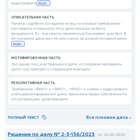
кадастрового
еще...
ОПИСАТЕЛЬНАЯ ЧАСТЬ
Ранее в судебном заседании истец на исковых требованиях
настаивала и показала, что у дома никогда не было
фундамента. В г. она уехала проживать в Башкирию, дом был. В
её половине дома жил её зять и внук, во второй половине дома
еще...
МОТИВИРОВОЧНАЯ ЧАСТЬ
Заслушав лиц, участвующих в деле, исследовав материалы
дела, суд приходит к следующим выводам
РЕЗОЛЮТИВНАЯ ЧАСТЬ
Требования <ФИО> к <ФИО>, <ФИО> о снятии с кадастрового
учета демонтированного дома, признании права собственности
отсутствующим, удовлетворить
Все похожие дела
→
ПОЛНЫЙ ТЕКСТ
Решение по делу № 2-3-136/2023
от 23.05.2023